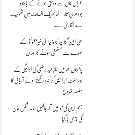
عمران خان سے دوستی ہونے کے باوجود
چودھری نثار نے تحریک انصاف میں شمولیت
سے انکاری رہے
علی امین گنڈاپور کا وزیراعلیٰ خیبرپختونخوا کے
عہدے سے مستعفی ہونے کا اعلان
پاکستان بھر میں نمازِ عیدالاضحی کی ادائیگی کے
بعد سنتِ ابراہیمی کو زندہ رکھتے ہوئے قربانی کا
سلسلہ شروع
جہلم ٹرین کی زد میں آکر چالیس سالہ شخص جان
کی بازی ہارگیا