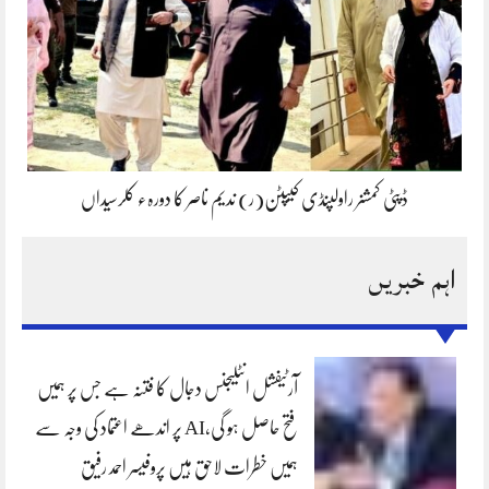
ڈپٹی کمشنر راولپنڈی کیپٹن(ر) ندیم ناصر کا دورہء کلرسیداں
اہم خبریں
آرٹیفشل انٹلیجنس دجال کا فتنہ ہے جس پر ہمیں
فتح حاصل ہو گی،AI پر اندھے اعتماد کی وجہ سے
ہمیں خطرات لاحق ہیں پروفیسر احمد رفیق