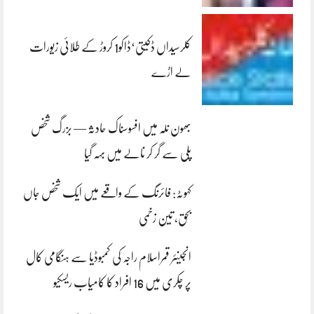
کلرسیداں ڈکیتی‘ڈاکو1 کروڑ کے طلائی زیورات
لے اڑے
بھون نلہ میں افسوسناک حادثہ — بزرگ شخص
پلی سے گر کر نالے میں بہہ گیا
کہوٹہ: فائرنگ کے واقعے میں ایک شخص جاں
بحق، تین زخمی
انجینئر قمراسلام راجہ کی کمبوڈیا سے ہنگامی کال
پر چکری میں 16 افراد کا کامیاب ریسکیو