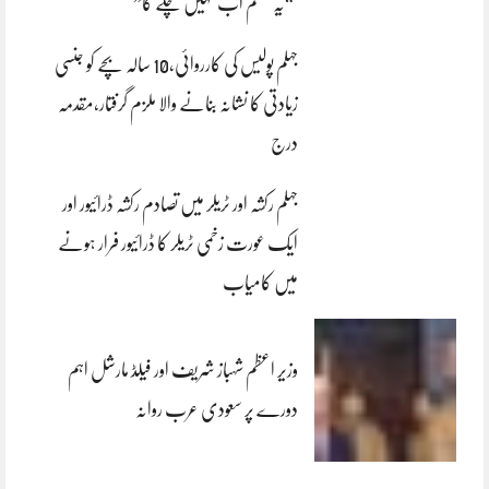
“یہ سسٹم اب نہیں چلے گا”
جہلم پولیس کی کارروائی،10 سالہ بچے کو جنسی
زیادتی کا نشانہ بنانے والا ملزم گرفتار،مقدمہ
درج
جہلم رکشہ اور ٹریلر میں تصادم رکشہ ڈرائیور اور
ایک عورت زخمی ٹریلر کا ڈرائیور فرار ہونے
میں کامیاب
وزیر اعظم شہباز شریف اور فیلڈ مارشل اہم
دورے پر سعودی عرب روانہ