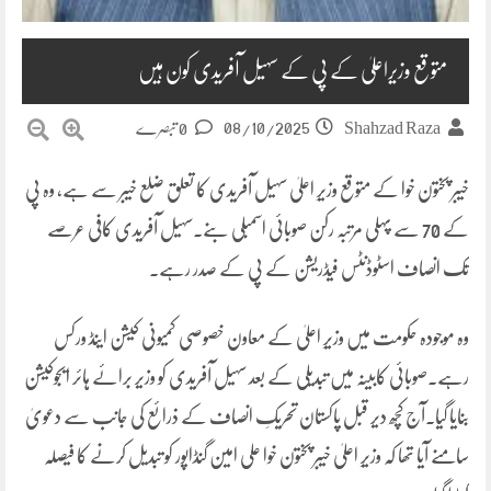
متوقع وزیراعلیٰ کے پی کے سہیل آفریدی کون ہیں
08/10/2025
Shahzad Raza
0 تبصرے
خیبر پختون خوا کے متوقع وزیرِ اعلیٰ سہیل آفریدی کا تعلق ضلع خیبر سے ہے، وہ پی
کے 70 سے پہلی مرتبہ رکن صوبائی اسمبلی بنے۔سہیل آفریدی کافی عرصے
تک انصاف اسٹوڈنٹس فیڈریشن کے پی کے صدر رہے۔
وہ موجودہ حکومت میں وزیرِ اعلیٰ کے معاون خصوصی کمیونی کیشن اینڈ ورکس
رہے۔صوبائی کابینہ میں تبدیلی کے بعد سہیل آفریدی کو وزیر برائے ہائر ایجوکیشن
بنایا گیا۔آج کچھ دیر قبل پاکستان تحریکِ انصاف کے ذرائع کی جانب سے دعویٰ
سامنے آیا تھا کہ وزیرِ اعلیٰ خیبر پختون خوا علی امین گنڈاپور کو تبدیل کرنے کا فیصلہ