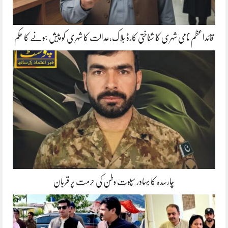
قائداعظم نامی شہری کا شناختی کارڈ بلاک،عدالت کا شہری کو پیش ہونے کا حکم
چارسدہ کا بہادر سپوت وطن کی حرمت پر قربان