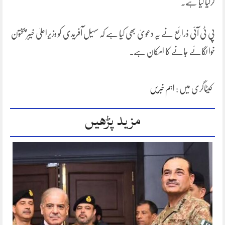
کرلیا گیا ہے۔
پی ٹی آئی ذرائع نے یہ دعویٰ بھی کیا ہے کہ سہیل آفریدی کو وزیراعلیٰ خیبر پختون
خوا لگائے جانے کا امکان ہے۔
کیٹاگری میں :
اہم خبریں
مزید پڑھیں