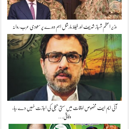
وزیر اعظم شہباز شریف اور فیلڈ مارشل اہم دورے پر سعودی عرب روانہ
آئی ایم ایف مخصوص اوقات میں سستی بجلی کی اجازت نہیں دے رہا،
وفاقی…