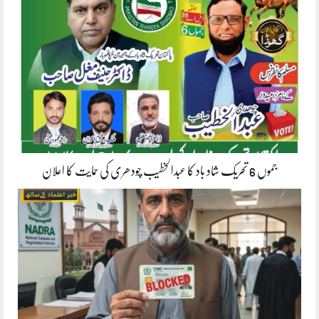
جموں 6 تحریک شاد باد کا عبدالخطیب چودھری کی حمایت کا اعلان