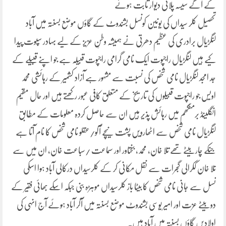
کے آگے سیسہ پلائی دیوار ثابت ہوئے
تحصیل کلر سیداں کی یونین کونسل بشندوٹ کے گاؤں موضع بسنتہ میں آباد
لنگڑیال برادری کی عظیم دھرتی نے ہمیشہ وطنِ عزیز کے لیے بہادر سپوت پیدا
کیے ہیں لنگڑیال راجپوت ایک نامی گرامی راجپوت قبیلہ ہے جو اپنے قبیلے کے
جد امجد لنگڑیال نامی شخص کی نسبت سے مشہور ہے آزاد کشمیر کے رہائشی محمد
اویس جو راجپوت قبیلوں کی تاریخ کے متعلق کافی عبور رکھتے ہیں اور حال مقیم
انگلینڈ برمنگھم میں رہائش پذیر ہیں ان سے حاصل کردہ معلومات کے مطابق
لنگڑیال نامی شخص سے اٹھارویں پشت نیچے آکو/عقلو نامی شخص کا نام آتا ہے
جنکے چار بیٹے تھے تلا خان، محمد، بختاور اور سماعت /سباعت خان، ان میں سے
تلا خان ککرالی گجرات سے نقل مکانی کر کے کلرسیداں درکالی آباد ہوا اسکی
نسل سے جانی نامی شخص کا بیٹا باز کلرسیداں موہڑہ بنی جبکہ اسکے بھائی فقیر کے
دو بیٹے عزت اور امیر یوسی بشندوٹ موضع بسنتہ میں آکر آباد ہوئے آج انہی کی
اولادیں گاؤں بسنتہ میں آباد ہیں۔