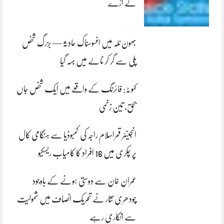
لے اڑے
بھون نلہ میں افسوسناک حادثہ — بزرگ شخص
پلی سے گر کر نالے میں بہہ گیا
کہوٹہ: فائرنگ کے واقعے میں ایک شخص جاں
بحق، تین زخمی
انجینئر قمراسلام راجہ کی کمبوڈیا سے ہنگامی کال
پر چکری میں 16 افراد کا کامیاب ریسکیو
عمران خان سے دوستی ہونے کے باوجود
چودھری نثار نے تحریک انصاف میں شمولیت
سے انکاری رہے