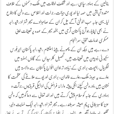
بٹالین کے بہادر سپاہی رہے اور مختلف اوقات میں ملک دشمنوں کے خلاف
متعدد آپریشن میں حصہ لیا اور پوری دیانت، جرات اور اخلاص سے وطن کا دفاع
کیا۔یہی جذبہ حب الوطنی آگے چل کر ان کے صاحبزادے میجر شہزاد رشید راجہ
نے بھی اپنایا، جو آج پاکستان آرمی میں بطور میجر کے عہدہ پر تعینات اپنی
عسکری خدمات بخوبی سر انجام
دے رہے ہیں جبکہ ان کے چھوٹے بیٹے احتشام رشید راجہ پاکستان ائیرفورس
سکیورٹی ڈویژن میں تعینات ہیں، تحصیل کلرسیداں کے گاؤں بسنتہ میں
لنگڑیال راجپوت برادری کے زیادہ تر جوان افواج پاکستان سے وابستہ ہیں
ہمارے یہ ہیروز ملک،ہمارے خاندان، برادری اور پورے علاقے کی عظمت کا
نشان ہیں مادر وطن کیلئے انکی پیشہ وارانہ فرائض کی ادائیگی قربانیوں، جرآت و
بہادری کے جذبہ کو سلام پیش کرتے ہیں اور اللہ تعالیٰ سے دعا گو ہیں کہ وطنِ
عزیز کا سبز ہلالی پرچم ہمیشہ سربلند رہے۔میجر شہزاد رشید راجہ ایک نہایت دلیر،
مخلص اور وفادار آفیسر ہیں انہوں نے افواجِ پاکستان کی نمائندگی کرتے ہوئے اپنی