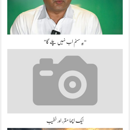
“یہ سسٹم اب نہیں چلے گا”
ایک اچھا مقرر اور خطیب