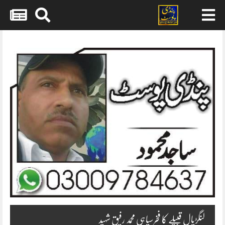
Skip
to
content
لنگڑیال قبیلے کا فخرسپاہی محمد رفیق شہید