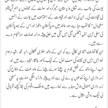
یونٹ کی جانب سے شمالی وزیرستان، تیمرگرہ اور سوات کے محاذوں پر اہم آپریشنز
کی قیادت کی۔ ان کی جرات اور قیادت کے اعتراف میں یونٹ نے انہیں
”شیردل“ کا لقب دیا ہے دور حاضر میں وہ پاکستان رینجرز اور اس کے بعد پاکستان
کی اعلیٰ ترین خفیہ ایجنسی آئی ایس آئی میں اپنی پیشہ ورانہ خدمات سرانجام دے
رہے ہیں۔
ان کا تعارف اتنا ہی کافی ہے کہ ان کے والد سنتری کیپٹن راجہ محمد رشید مرحوم
خود ایس ایس جی کمانڈو کی صفِ اول کے ایک نامور جانثار مجاہد رہے ہیں اور
اب اپنے والد کے نقش قدم پر چلتے ہوئے بیٹے نے مادر ملت کے دفاع کی
زمہ داری اپنے کندھوں پر لے لی ہے اور یہ پیشہ وارانہ جنگی مہارت پر مببنی
زمہ داری انتہائی جوش وجذبہ سے نبھا رہے ہیں جو ملک و قوم کی بقا کیلئے قربانی
کی ایک روشن مثال ہے۔