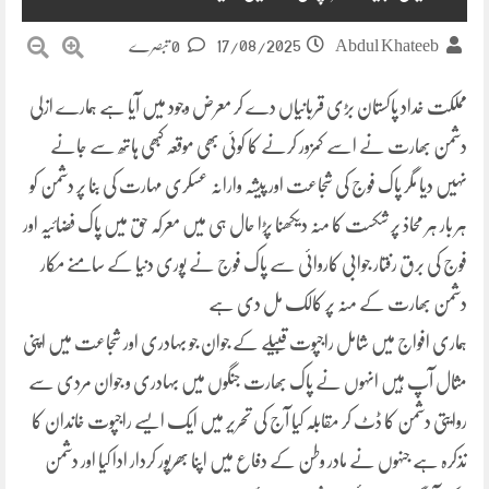
17/08/2025
Abdul Khateeb
0 تبصرے
مملکت خداد پاکستان بڑی قربانیاں دے کر معرض وجود میں آیا ہے ہمارے ازلی
دشمن بھارت نے اسے کمزور کرنے کا کوئی بھی موقعہ کبھی ہاتھ سے جانے
نہیں دیا مگر پاک فوج کی شجاعت اور پیشہ وارانہ عسکری مہارت کی بنا پر دشمن کو
ہر بار ہر محاذ پر شکست کا منہ دیکھنا پڑا حال ہی میں معرکہ حق میں پاک فضائیہ اور
فوج کی برق رفتار جوابی کاروائی سے پاک فوج نے پوری دنیا کے سامنے مکار
دشمن بھارت کے منہ پر کالک مل دی ہے
ہماری افواج میں شامل راجپوت قبیلے کے جوان جو بہادری اور شجاعت میں اپنی
مثال آپ ہیں انہوں نے پاک بھارت جنگوں میں بہادری و جوان مردی سے
روایتی دشمن کا ڈٹ کر مقابلہ کیا آج کی تحریر میں ایک ایسے راجپوت خاندان کا
تذکرہ ہے جنہوں نے مادر وطن کے دفاع میں اپنا بھرپور کردار ادا کیا اور دشمن