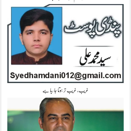
غریب، غریب تر ہوتا جا رہا ہے