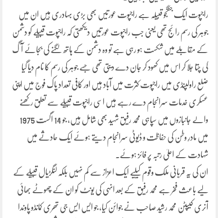
راجپوت ایک جنگجو قبیلہ ہے راجپوت عورتیں بھی بڑی بہادری ہیں ان میں
جوہر کی رسم رائج تھی یعنی جب راجپوت عورتیں دیکھتی کہ راجپوت قبیلے کو دشمن
کے مقابلے میں شکست ہو رہی ہے تو وہ دشمن کے ہاتھ لگنے کی بجائے آگ
کی چتا جلا کر اس میں کھود کر جان دے دیتی تھی جسے جوہر کی رسم کا نام دیا گیا
ضلع راولپنڈی میں راجپوت کثرت میں آباد ہیں اور کافی تعداد پاک فوج میں اپنی
عسکری خدمات سرانجام دے رہے ہیں اسی راجپوت قبیلے سے تعلق رکھنے
والے جانبازوں میں سپاہی محمد رفیق شہید بھی شامل ہیں، جو 14 اگست 1975
میں مادرِ وطن کی حفاظت و ڈیوٹی سرانجام دیتے ہوئے ایک حادثے میں
شہادت کے اعلیٰ رتبہ پر فائز ہوئے۔
ان کی یہ قربانی ملک وقوم کیلیے ایک اعزاز سے کم نہیں بلکہ لنگڑیال قبیلے کے
لیے باعث فخر ہے محمد رفیق کے بعد انہی کی یونٹ کو ان کے چھوٹے بھائی
آنری کیپٹن محمد رشید صاحب نے جوائن کیا، جو ایس ایس جی تھری کمانڈو پاوندا