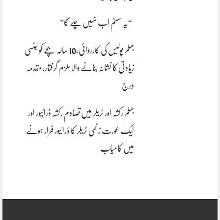
“یہ سسٹم اب نہیں چلے گا”
جہلم پولیس کی کارروائی،10 سالہ بچے کو جنسی
زیادتی کا نشانہ بنانے والا ملزم گرفتار،مقدمہ
درج
جہلم رکشہ اور ٹریلر میں تصادم رکشہ ڈرائیور اور
ایک عورت زخمی ٹریلر کا ڈرائیور فرار ہونے
میں کامیاب