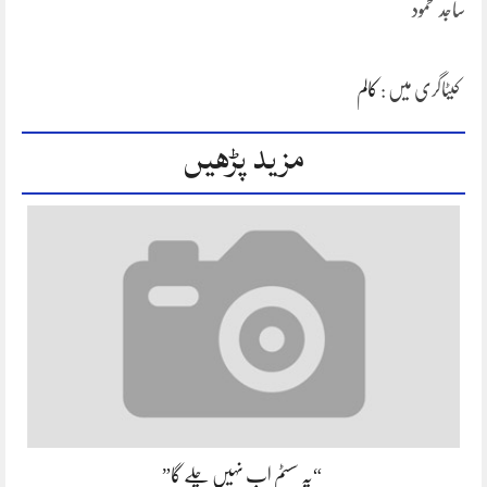
ساجد محمود
کیٹاگری میں :
کالم
مزید پڑھیں
“یہ سسٹم اب نہیں چلے گا”