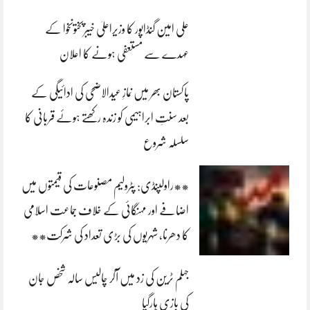
علی امین گنڈاپور کا وزیراعلیٰ خیبرپختونخوا کے
عہدے سے مستعفی ہونے کا اعلان
پاکستان بھر میں نمازِ عیدالاضحی کی ادائیگی کے
بعد سنتِ ابراہیمی کو زندہ رکھتے ہوئے قربانی کا
سلسلہ شروع
**راولپنڈی: پٹرولیم مصنوعات کی قیمتوں میں
اضافے اور مہنگائی کے خلاف جماعت اسلامی
کا دھرنا، شہریوں کی بڑی تعداد کی شرکت**
جہلم ٹرین کی زد میں آکر چالیس سالہ شخص جان
کی بازی ہارگیا