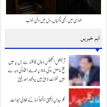
الماری میں رکھی ڈگریاں، دل میں دفن خواب
اہم خبریں
آرٹیفشل انٹلیجنس دجال کا فتنہ ہے جس پر ہمیں
فتح حاصل ہو گی،AI پر اندھے اعتماد کی وجہ سے
ہمیں خطرات لاحق ہیں پروفیسر احمد رفیق
کلرسیداں ڈکیتی‘ڈاکو1 کروڑ کے طلائی زیورات