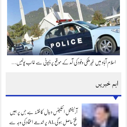
اسلام آباد میں غیرملکی وفود کی آمد کے موقع پر ڈیوٹی سے غائب پولیس…
اہم خبریں
آرٹیفشل انٹلیجنس دجال کا فتنہ ہے جس پر ہمیں
فتح حاصل ہو گی،AI پر اندھے اعتماد کی وجہ سے