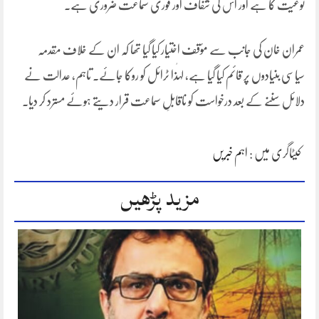
نوعیت کا ہے اور اس کی شفاف اور فوری سماعت ضروری ہے۔
عمران خان کی جانب سے مؤقف اختیار کیا گیا تھا کہ ان کے خلاف مقدمہ
سیاسی بنیادوں پر قائم کیا گیا ہے، لہٰذا ٹرائل کو روکا جائے۔ تاہم، عدالت نے
دلائل سننے کے بعد درخواست کو ناقابلِ سماعت قرار دیتے ہوئے مسترد کر دیا۔
کیٹاگری میں :
اہم خبریں
مزید پڑھیں