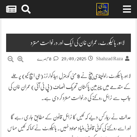
Skip
to
content
لاہور ہائیکورٹ، عمران خان کی ایک اور درخواست مسترد
29/09/2025
Shahzad Raza
0 تبصرے
لاہور ہائیکورٹ راولپنڈی بینچ نے 9 مئی کو جنرل ہیڈکوارٹرز (جی ایچ کیو) پر حملے
کے مقدمے میں چیئرمین پاکستان تحریک انصاف (پی ٹی آئی) عمران خان کی
جانب سے ٹرائل روکنے کی درخواست مسترد کر دی ہے۔
عدالت نے ریمارکس دیے کہ کیس کا ٹرائل قانون کے مطابق جاری رہے گا
اور اسے روکنے کی کوئی قانونی بنیاد موجود نہیں۔ ہائیکورٹ نے کہا کہ کیس حساس