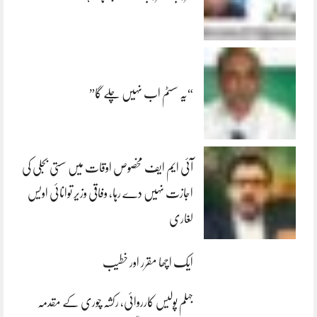
“یہ سسٹم اب نہیں چلے گا”
آئی ایم ایف مخصوص اوقات میں سستی بجلی کی
اجازت نہیں دے رہا، وفاقی وزیر توانائی اویس
لغاری
ایک اچھا مقرر اور خطیب
جہلم پولیس کارروائی، رکشہ چوری کے مقدمہ