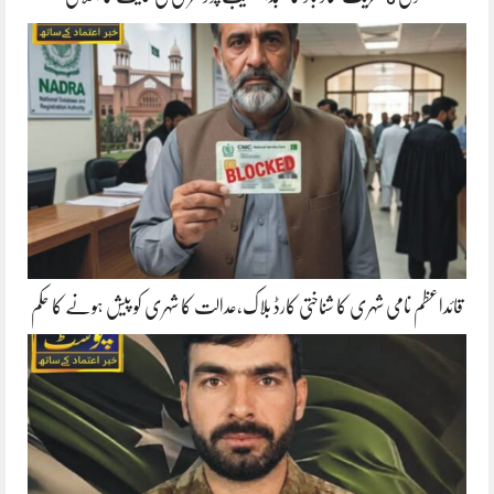
قائداعظم نامی شہری کا شناختی کارڈ بلاک،عدالت کا شہری کو پیش ہونے کا حکم