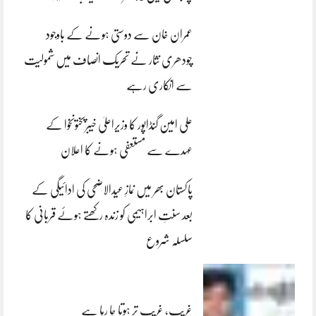
عمران خان سے دوستی ہونے کے باوجود
چودھری نثار نے تحریک انصاف میں شمولیت
سے انکاری رہے
علی امین گنڈاپور کا وزیراعلیٰ خیبرپختونخوا کے
عہدے سے مستعفی ہونے کا اعلان
پاکستان بھر میں نمازِ عیدالاضحی کی ادائیگی کے
بعد سنتِ ابراہیمی کو زندہ رکھتے ہوئے قربانی کا
سلسلہ شروع
غریب، غریب تر ہوتا جا رہا ہے