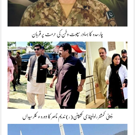
چارسدہ کا بہادر سپوت وطن کی حرمت پر قربان
ڈپٹی کمشنر راولپنڈی کیپٹن(ر) ندیم ناصر کا دورہء کلرسیداں