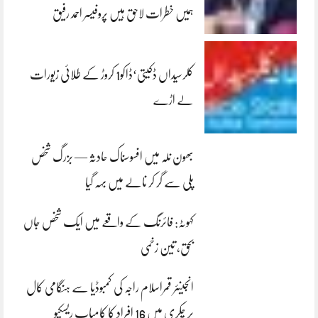
ہمیں خطرات لاحق ہیں پروفیسر احمد رفیق
کلرسیداں ڈکیتی‘ڈاکو1 کروڑ کے طلائی زیورات
لے اڑے
بھون نلہ میں افسوسناک حادثہ — بزرگ شخص
پلی سے گر کر نالے میں بہہ گیا
کہوٹہ: فائرنگ کے واقعے میں ایک شخص جاں
بحق، تین زخمی
انجینئر قمراسلام راجہ کی کمبوڈیا سے ہنگامی کال
پر چکری میں 16 افراد کا کامیاب ریسکیو