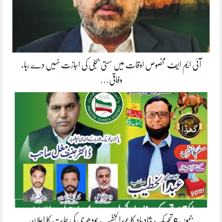
آئی ایم ایف مخصوص اوقات میں سستی بجلی کی اجازت نہیں دے رہا،
وفاقی…
جموں 6 تحریک شاد باد کا عبدالخطیب چودھری کی حمایت کا اعلان