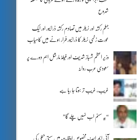
شروع
جہلم رکشہ اور ٹریلر میں تصادم رکشہ ڈرائیور اور ایک
عورت زخمی ٹریلر کا ڈرائیور فرار ہونے میں کامیاب
وزیر اعظم شہباز شریف اور فیلڈ مارشل اہم دورے پر
سعودی عرب روانہ
غریب، غریب تر ہوتا جا رہا ہے
“یہ سسٹم اب نہیں چلے گا”
آئی ایم ایف مخصوص اوقات میں سستی بجلی کی