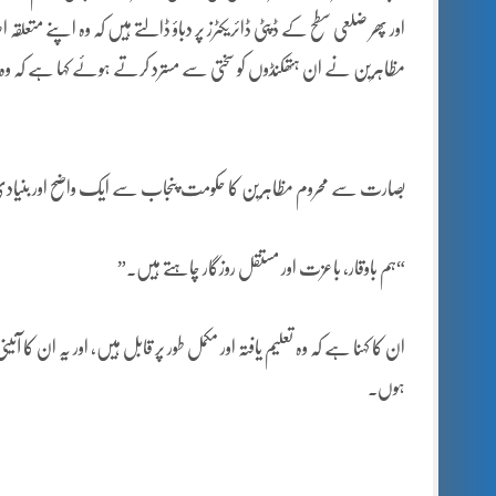
اور پھر ضلعی سطح کے ڈپٹی ڈائریکٹرز پر دباؤ ڈالتے ہیں کہ وہ اپنے متعلقہ
مظاہرین نے ان ہتھکنڈوں کو سختی سے مسترد کرتے ہوئے کہا ہے کہ و
بصارت سے محروم مظاہرین کا حکومت پنجاب سے ایک واضح اور بنیاد
“ہم باوقار، باعزت اور مستقل روزگار چاہتے ہیں۔”
ان کا کہنا ہے کہ وہ تعلیم یافتہ اور مکمل طور پر قابل ہیں، اور یہ ان ک
ہوں۔