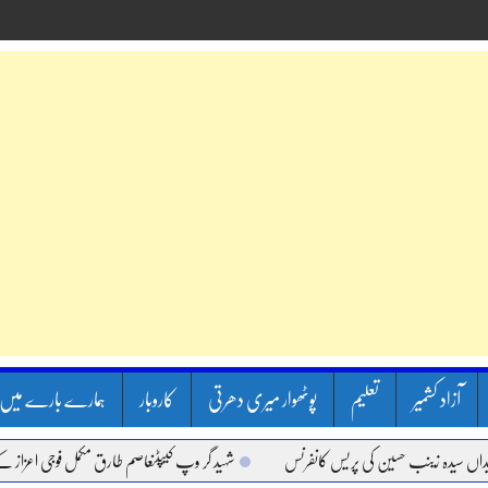
آزاد کشمیر
تعلیم
پوٹھوار میری دھرتی
کاروبار
ہمارے بارے میں
دہ زینب حسین کی پریس کانفرنس
شہید گر وپ کیپٹنعاصم طارق مکمل فوجی اعزاز کے ساتھ سپ