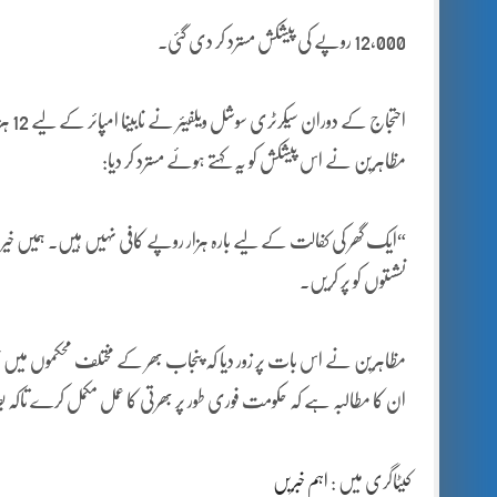
12,000 روپے کی پیشکش مسترد کر دی گئی۔
احتجاج کے دوران سیکرٹری سوشل ویلفیئر نے نابینا امپائر کے لیے 12 ہزار روپے ماہانہ مالی امداد کا اعلان کیا۔
مظاہرین نے اس پیشکش کو یہ کہتے ہوئے مسترد کر دیا:
“ایک گھر کی کفالت کے لیے بارہ ہزار روپے کافی نہیں ہیں۔ ہمیں 
نشستوں کو پر کریں۔
مظاہرین نے اس بات پر زور دیا کہ پنجاب بھر کے مختلف محکموں میں نابی
ان کا مطالبہ ہے کہ حکومت فوری طور پر بھرتی کا عمل مکمل کرے تاکہ
کیٹاگری میں :
اہم خبریں