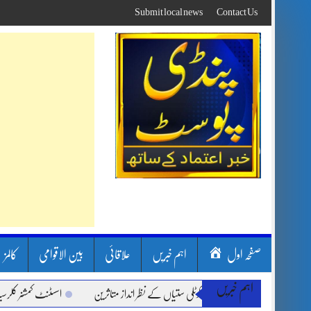
Skip
Submit local news
Contact Us
to
content
صفحہ اول
اہم خبریں
علاقائی
بین الاقوامی
کالمز
اہم خبریں
شیں، لینڈ سلائیڈنگ اور کوٹلی ستیاں کے نظر انداز متاثرین
اسسٹنٹ کمشنر کلرسیداں سی