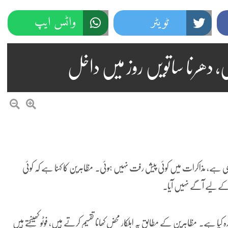
ٹویٹر
واٹس ایپ
اری، دھرنا ساتویں روز میں داخل
 جاری ہے، مذاکرات میں کوئی پیش رفت نہیں ہوئی۔ مظاہرین کا کہنا ہے کہ کوئی
 کے لیے آگے نہیں آیا۔
یا ہے۔ مظاہرین کے مطابق یہ اہلکار محض کھانا تقسیم کرتے ہیں، فوٹو کھینچتے ہیں