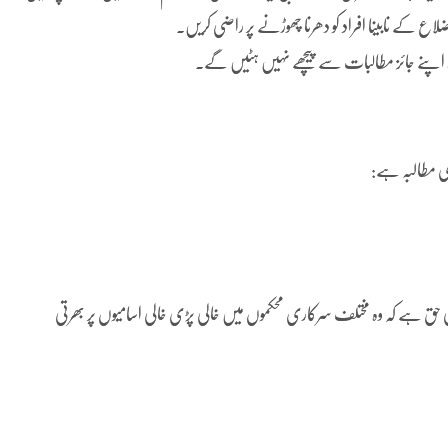
 اضلاع کے نابینا افراد کو دھرنا چھوڑنے پر راضی کریں۔
ہ اپنے جائز مطالبات سے پیچھے نہیں ہٹیں گے۔
ی مطالبہ ہے:
ا آئینی حق ہے کہ وہ مختلف سرکاری محکموں میں خالی پڑی خالی اسامیوں پر بھرتی