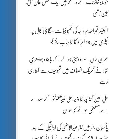
کہوٹہ: فائرنگ کے واقعے میں ایک شخص جاں بحق،
تین زخمی
انجینئر قمراسلام راجہ کی کمبوڈیا سے ہنگامی کال پر
چکری میں 16 افراد کا کامیاب ریسکیو
عمران خان سے دوستی ہونے کے باوجود چودھری
نثار نے تحریک انصاف میں شمولیت سے انکاری
رہے
علی امین گنڈاپور کا وزیراعلیٰ خیبرپختونخوا کے عہدے
سے مستعفی ہونے کا اعلان
پاکستان بھر میں نمازِ عیدالاضحی کی ادائیگی کے بعد
سنتِ ابراہیمی کو زندہ رکھتے ہوئے قربانی کا سلسلہ