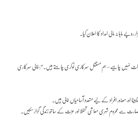
خیرات نہیں چاہیے – ہم مستقل سرکاری نوکری چاہتے ہیں۔”:خالی سرکاری
نا اور معذور افراد کے لیے متعدد آسامیاں خالی ہیں۔
 بصارت سے محروم شہری معاشی تحفظ اور عزت کے ساتھ زندگی گزار سکیں۔