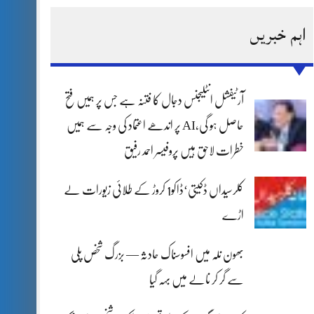
اہم خبریں
آرٹیفشل انٹلیجنس دجال کا فتنہ ہے جس پر ہمیں فتح
حاصل ہو گی،AI پر اندھے اعتماد کی وجہ سے ہمیں
خطرات لاحق ہیں پروفیسر احمد رفیق
کلرسیداں ڈکیتی‘ڈاکو1 کروڑ کے طلائی زیورات لے
اڑے
بھون نلہ میں افسوسناک حادثہ — بزرگ شخص پلی
سے گر کر نالے میں بہہ گیا