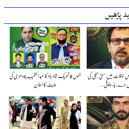
د پڑھیں
 اوقات میں سستی بجلی کی
جموں 6 تحریک شاد باد کا عبدالخطیب چودھری کی
 دے رہا، وفاقی…
حمایت کا اعلان