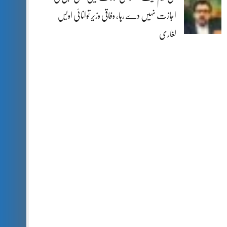
اجازت نہیں دے رہا، وفاقی وزیر توانائی اویس
لغاری