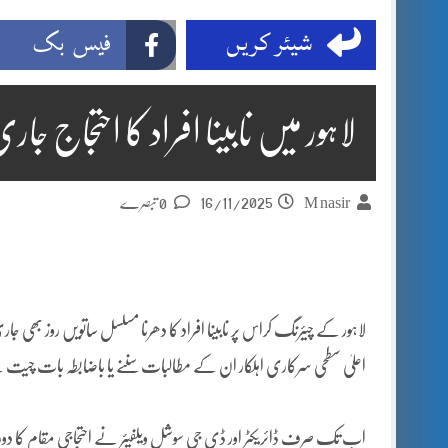
شیئر کریں
فیس بک
لاہور میں نابینا افراد کا احتجاج ج
16/11/2025
M nasir
0 تبصرے
لاہور کے چیئرنگ کراس پر نابینا افراد کا دھرنا مسلسل ساتویں روز بھی
اعلیٰ سطحی سرکاری اہلکار ان کے مطالبات سننے یا باضابطہ بات چیت
اب تک صرف ڈائریکٹر اور ڈی جی سوشل ویلفیئر نے احتجاجی مقام کا دورہ ک