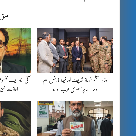
مزی
وزیر اعظم شہباز شریف اور فیلڈ مارشل اہم
آئی ایم ایف مخصوص
دورے پر سعودی عرب روانہ
اجازت نہیں