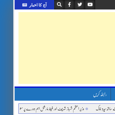
آج کا اخبار
رابطہ کریں
ردِ خاک
وزیر اعظم شہباز شریف اور فیلڈ مارشل اہم دورے پر سعودی عرب روانہ