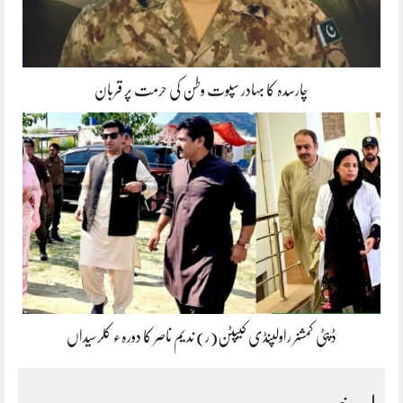
چارسدہ کا بہادر سپوت وطن کی حرمت پر قربان
ڈپٹی کمشنر راولپنڈی کیپٹن(ر) ندیم ناصر کا دورہء کلرسیداں