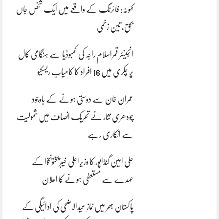
کہوٹہ: فائرنگ کے واقعے میں ایک شخص جاں
بحق، تین زخمی
انجینئر قمراسلام راجہ کی کمبوڈیا سے ہنگامی کال
پر چکری میں 16 افراد کا کامیاب ریسکیو
عمران خان سے دوستی ہونے کے باوجود
چودھری نثار نے تحریک انصاف میں شمولیت
سے انکاری رہے
علی امین گنڈاپور کا وزیراعلیٰ خیبرپختونخوا کے
عہدے سے مستعفی ہونے کا اعلان
پاکستان بھر میں نمازِ عیدالاضحی کی ادائیگی کے