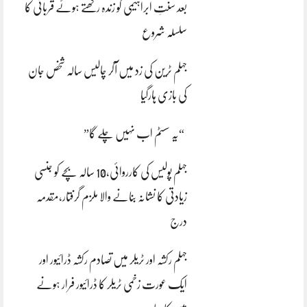
بعد سنتِ ابراہیمی کو زندہ رکھتے ہوئے قربانی کا
سلسلہ شروع
جہلم ٹرین کی زد میں آکر چالیس سالہ شخص جان
کی بازی ہارگیا
“یہ سسٹم اب نہیں چلے گا”
جہلم پولیس کی کارروائی،10 سالہ بچے کو جنسی
زیادتی کا نشانہ بنانے والا ملزم گرفتار،مقدمہ
درج
جہلم رکشہ اور ٹریلر میں تصادم رکشہ ڈرائیور اور
ایک عورت زخمی ٹریلر کا ڈرائیور فرار ہونے