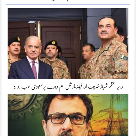
وزیر اعظم شہباز شریف اور فیلڈ مارشل اہم دورے پر سعودی عرب روانہ