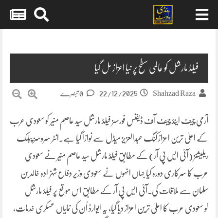
Skip
to
content
فیلڈ مارشل کو عالمی سطح پر نیا اعزاز مل گیا
22/12/2025
Shahzad Raza
0 تبصرے
آرمی چیف اینڈ چیف آف ڈیفنس فورسز فیلڈ مارشل سید عاصم منیر کو سعودی عرب
کے اعلیٰ ترین اعزاز کنگ عبدالعزیز میڈل سے نوازا گیا ہے۔انٹر سروسز پبلک
ریلیشنز (آئی ایس پی آر) کے مطابق فیلڈ مارشل سید عاصم منیر نے سعودی
عرب کا سرکاری دورہ کیا جہاں انہوں نے سعودی وزیر دفاع شہزادہ خالد بن
سلمان سے ملاقات کی۔آئی ایس پی آر کے مطابق اس موقع پر فیلڈ مارشل
کو سعودی عرب کا اعلیٰ ترین اعزاز دیا گیا، یہ ایوارڈ اُن کی نمایاں عسکری خدمات،