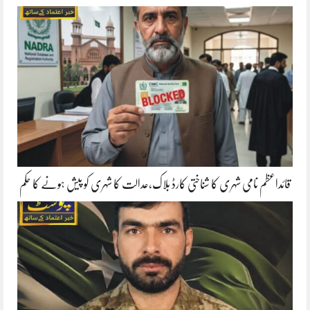
قائداعظم نامی شہری کا شناختی کارڈ بلاک،عدالت کا شہری کو پیش ہونے کا حکم