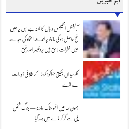
اہم خبریں
آرٹیفشل انٹلیجنس دجال کا فتنہ ہے جس پر ہمیں
فتح حاصل ہو گی،AI پر اندھے اعتماد کی وجہ سے
ہمیں خطرات لاحق ہیں پروفیسر احمد رفیق
کلرسیداں ڈکیتی‘ڈاکو1 کروڑ کے طلائی زیورات
لے اڑے
بھون نلہ میں افسوسناک حادثہ — بزرگ شخص
پلی سے گر کر نالے میں بہہ گیا