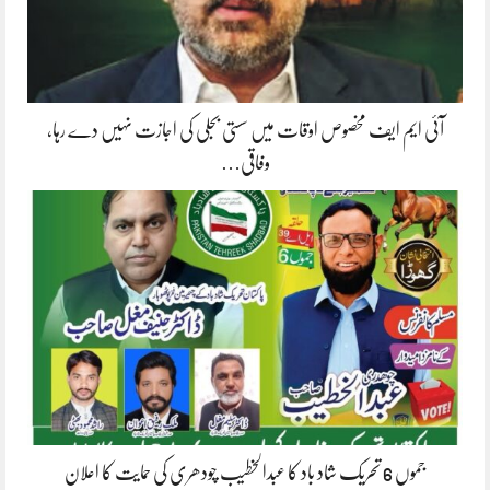
آئی ایم ایف مخصوص اوقات میں سستی بجلی کی اجازت نہیں دے رہا،
وفاقی…
جموں 6 تحریک شاد باد کا عبدالخطیب چودھری کی حمایت کا اعلان