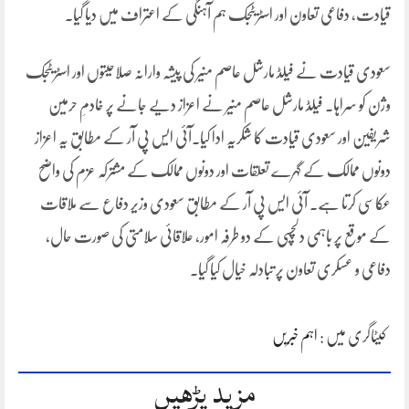
قیادت، دفاعی تعاون اور اسٹریٹجک ہم آہنگی کے اعتراف میں دیا گیا۔
سعودی قیادت نے فیلڈ مارشل عاصم منیر کی پیشہ وارانہ صلاحیتوں اور اسٹریٹجک
وژن کو سراہا۔ فیلڈ مارشل عاصم منیر نے اعزاز دیے جانے پر خادمِ حرمین
شریفین اور سعودی قیادت کا شکریہ ادا کیا۔آئی ایس پی آر کے مطابق یہ اعزاز
دونوں ممالک کے گہرے تعلقات اور دونوں ممالک کے مشترکہ عزم کی واضح
عکاسی کرتا ہے۔ آئی ایس پی آر کے مطابق سعودی وزیر دفاع سے ملاقات
کے موقع پر باہمی دلچسپی کے دو طرفہ امور، علاقائی سلامتی کی صورت حال،
دفاعی و عسکری تعاون پر تبادلہ خیال کیا گیا۔
کیٹاگری میں :
اہم خبریں
مزید پڑھیں