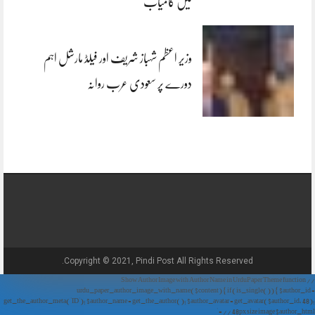
میں کامیاب
وزیر اعظم شہباز شریف اور فیلڈ مارشل اہم
دورے پر سعودی عرب روانہ
Copyright © 2021, Pindi Post All Rights Reserved.
// Show Author Image with Author Name in UrduPaper Theme function
urdu_paper_author_image_with_name($content) { if (is_single()) { $author_id =
get_the_author_meta('ID'); $author_name = get_the_author(); $author_avatar = get_avatar($author_id, 48);
// 48px size image $author_html = '