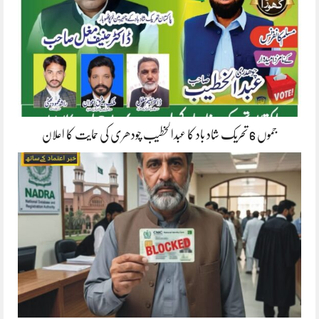
جموں 6 تحریک شاد باد کا عبدالخطیب چودھری کی حمایت کا اعلان