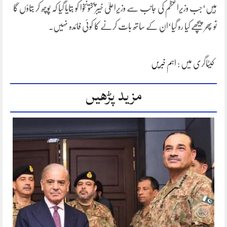
ہیں‘جب وزیراعظم کی جانب سے وزیراعلیٰ خیبرپختونخوا کو بتایا گیا کہ پوچھ کر بتاؤں گا
تو پھر پیچھے کیا رہ گیا‘ان کے ساتھ بات کرنے کا کوئی فائدہ نہیں۔
کیٹاگری میں :
اہم خبریں
مزید پڑھیں