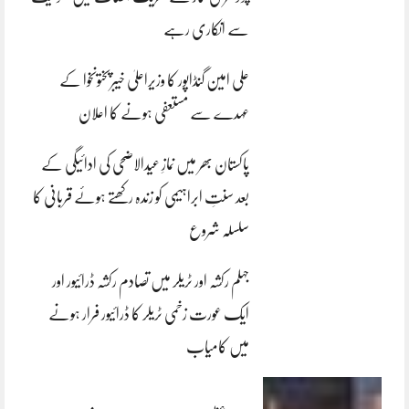
سے انکاری رہے
علی امین گنڈاپور کا وزیراعلیٰ خیبرپختونخوا کے
عہدے سے مستعفی ہونے کا اعلان
پاکستان بھر میں نمازِ عیدالاضحی کی ادائیگی کے
بعد سنتِ ابراہیمی کو زندہ رکھتے ہوئے قربانی کا
سلسلہ شروع
جہلم رکشہ اور ٹریلر میں تصادم رکشہ ڈرائیور اور
ایک عورت زخمی ٹریلر کا ڈرائیور فرار ہونے
میں کامیاب