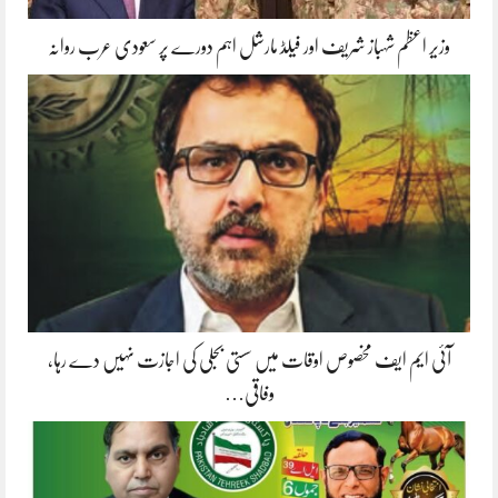
وزیر اعظم شہباز شریف اور فیلڈ مارشل اہم دورے پر سعودی عرب روانہ
آئی ایم ایف مخصوص اوقات میں سستی بجلی کی اجازت نہیں دے رہا،
وفاقی…