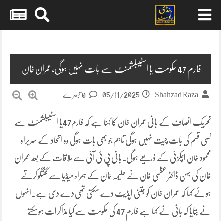
Skip
to
content
فارم 47 حکومت یا اسٹیبلشمنٹ سے بات نہیں ہوگی،عمران خان
05/11/2025
Shahzad Raza
0 تبصرے
تحریک انصاف کے بانی عمران خان کا کہنا ہے کہ فارم47یا اسٹیبلشمنٹ سے
کسی قسم کی بات چیت نہیں ہوگی تاہم جو بھی بات ہوگی وہ اتحاد کے سربراہ
محمود خان اچکزئی کے ذریعے ہوگی۔بانی پی ٹی آئی سے ملاقات کے بعد عمران
خان کی بہن ڈاکٹر عظمیٰ خان نے علیمہ خان کے ہمراہ میڈیا سے گفتگو کرتے
ہوئے کہا کہ عمران خان کو جتنی اپڈیٹ دے سکتی تھی دے دی ہے۔انہوں
نے بتایا کہ بانی نے کہا ہے فارم 47 کی حکومت سے کیا مذاکرات ہوسکتے