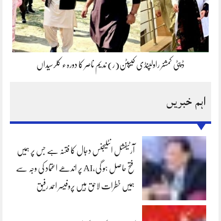
ڈپٹی کمشنر راولپنڈی کیپٹن(ر) ندیم ناصر کا دورہء کلرسیداں
اہم خبریں
آرٹیفشل انٹلیجنس دجال کا فتنہ ہے جس پر ہمیں
فتح حاصل ہو گی،AI پر اندھے اعتماد کی وجہ سے
ہمیں خطرات لاحق ہیں پروفیسر احمد رفیق