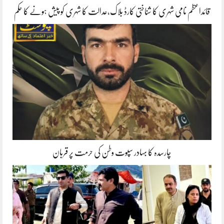
قائداعظم نامی شہری کا شناختی کارڈ بلاک،عدالت کا شہری کو پیش ہونے کا حکم
چارسدہ کا بہادر سپوت وطن کی حرمت پر قربان