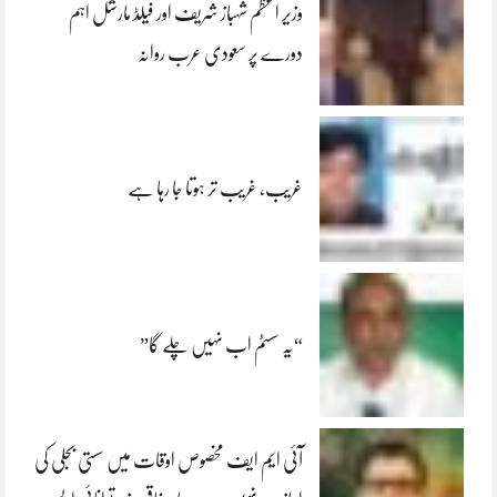
وزیر اعظم شہباز شریف اور فیلڈ مارشل اہم
دورے پر سعودی عرب روانہ
غریب، غریب تر ہوتا جا رہا ہے
“یہ سسٹم اب نہیں چلے گا”
آئی ایم ایف مخصوص اوقات میں سستی بجلی کی