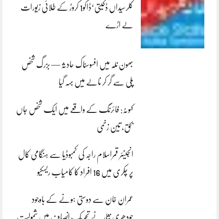
کلرسیداں ڈکیتی‘ڈاکو1 کروڑ کے طلائی زیورات
لے اڑے
بھون نلہ میں افسوسناک حادثہ — بزرگ شخص
پلی سے گر کر نالے میں بہہ گیا
کہوٹہ: فائرنگ کے واقعے میں ایک شخص جاں
بحق، تین زخمی
انجینئر قمراسلام راجہ کی کمبوڈیا سے ہنگامی کال
پر چکری میں 16 افراد کا کامیاب ریسکیو
عمران خان سے دوستی ہونے کے باوجود
چودھری نثار نے تحریک انصاف میں شمولیت