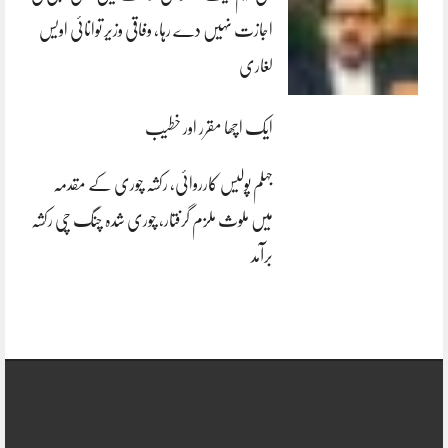
اجازت نہیں دے رہا، وفاقی وزیر توانائی اویس
لغاری
ایک اچھا مقرر اور خطیب
جہلم پولیس کارروائی، رکشہ چوری کے مقدمہ
میں ملوث ملزم گرفتار، چوری شدہ چنگ چی رکشہ
برآمد