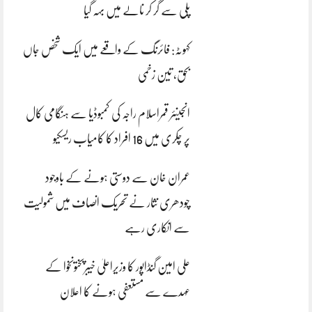
پلی سے گر کر نالے میں بہہ گیا
کہوٹہ: فائرنگ کے واقعے میں ایک شخص جاں
بحق، تین زخمی
انجینئر قمراسلام راجہ کی کمبوڈیا سے ہنگامی کال
پر چکری میں 16 افراد کا کامیاب ریسکیو
عمران خان سے دوستی ہونے کے باوجود
چودھری نثار نے تحریک انصاف میں شمولیت
سے انکاری رہے
علی امین گنڈاپور کا وزیراعلیٰ خیبرپختونخوا کے
عہدے سے مستعفی ہونے کا اعلان