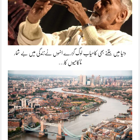
دنیا میں جتنے بھی کامیاب لوگ گزرے انہوں نےزندگی میں بے شمار
ناکامیوں کا…