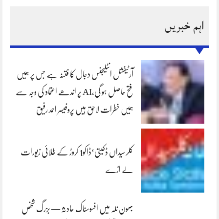
اہم خبریں
آرٹیفشل انٹلیجنس دجال کا فتنہ ہے جس پر ہمیں
فتح حاصل ہو گی،AI پر اندھے اعتماد کی وجہ سے
ہمیں خطرات لاحق ہیں پروفیسر احمد رفیق
کلرسیداں ڈکیتی‘ڈاکو1 کروڑ کے طلائی زیورات
لے اڑے
بھون نلہ میں افسوسناک حادثہ — بزرگ شخص