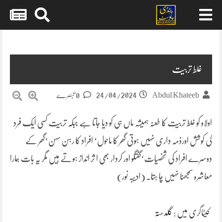
Skip
to
content
غلط تربیت
24/04/2024
Abdul Khateeb
0 تبصرے
اولاو کو غلط تربیت کا طعنہ ہمیشہ ماں ہی کو دیا جاتا ہے جبکہ تربیت کسی ایک فرد
کی کوشش اورذمہ داری نہیں ہوتی گھر کا ماحول‘ افراد کا رہن سہن‘گھر کے
دوسرے افراد کی شخصیات‘گفتگو اور کردار بھی ا ثر انداز ہوتے ہیں مگر یہ بات ہمارا
معاشرہ سمجھنا نہیں چا ہتا۔ (ادیبہ نور)
کیٹاگری میں :
گلدستہ