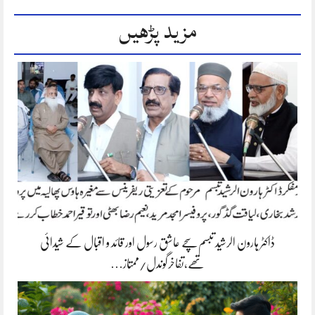
مزید پڑھیں
ڈاکٹر ہارون الرشید تبسم سچے عاشق رسول اور قائد و اقبال کے شیدائی
تھے،تفاخرگوندل/ممتاز…