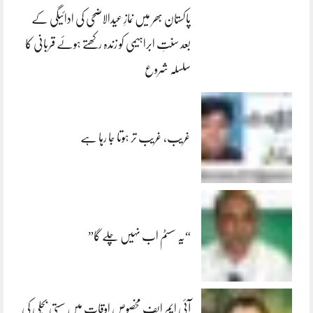
پاکستان بھر میں نمازِ عیدالاضحی کی ادائیگی کے
بعد سنتِ ابراہیمی کو زندہ رکھتے ہوئے قربانی کا
سلسلہ شروع
غریب، غریب تر ہوتا جا رہا ہے
“یہ سسٹم اب نہیں چلے گا”
آئی ایم ایف مخصوص اوقات میں سستی بجلی کی