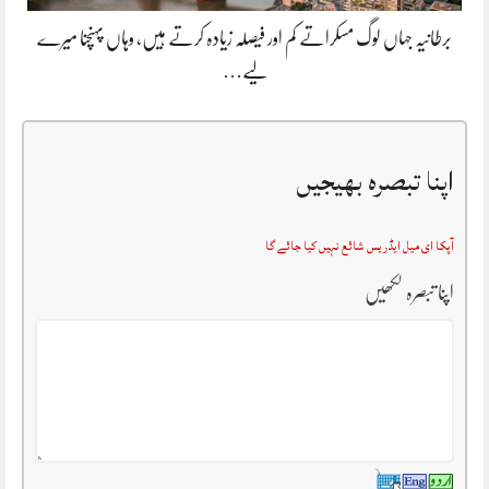
برطانیہ جہاں لوگ مسکراتے کم اور فیصلہ زیادہ کرتے ہیں، وہاں پہنچنا میرے
لیے…
اپنا تبصرہ بھیجیں
آپکا ای میل ایڈریس شائع نہیں کیا جائے گا
اپنا تبصرہ لکھیں