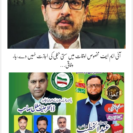
آئی ایم ایف مخصوص اوقات میں سستی بجلی کی اجازت نہیں دے رہا،
وفاقی…