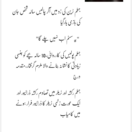
جہلم ٹرین کی زد میں آکر چالیس سالہ شخص جان
کی بازی ہارگیا
“یہ سسٹم اب نہیں چلے گا”
جہلم پولیس کی کارروائی،10 سالہ بچے کو جنسی
زیادتی کا نشانہ بنانے والا ملزم گرفتار،مقدمہ
درج
جہلم رکشہ اور ٹریلر میں تصادم رکشہ ڈرائیور اور
ایک عورت زخمی ٹریلر کا ڈرائیور فرار ہونے
میں کامیاب