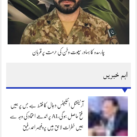
چارسدہ کا بہادر سپوت وطن کی حرمت پر قربان
اہم خبریں
آرٹیفشل انٹلیجنس دجال کا فتنہ ہے جس پر ہمیں
فتح حاصل ہو گی،AI پر اندھے اعتماد کی وجہ سے
ہمیں خطرات لاحق ہیں پروفیسر احمد رفیق