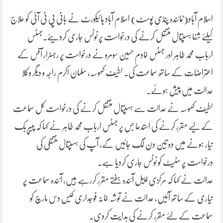
اسلام آباد(نمائندہ پنڈی پوسٹ) اسلام آباد ہائیکورٹ نے بانی پی ٹی آئی کو علاج
کیلئے شفا ہسپتال منتقل کرنے کی درخواست پر نوٹس جاری کردیئے۔جسٹس
ارباب محمد طاہر اور جسٹس خادم حسین سومرو نے درخواست پر رجسٹرار آفس کے
اعتراضات کے ساتھ سماعت کی۔ لطیف کھوسہ، سلمان اکرم راجہ و دیگر وکلا
عدالت میں پیش ہوئے۔
لطیف کھوسہ نے عدالت سے ہسپتال منتقل کرنے کی درخواست کل سماعت
کے لیے مقرر کرنے کی استدعا جس پر جسٹس ارباب محمد طاہر نے کہا کہ پیپر بک
تیار ہونے میں دو تین دن لگ جائیں گے، آپ کی ہسپتال منتقلی کی
درخواست پر سٹیٹ کو نوٹس جاری کردیا ہے۔
عدالت نے کہا کہ مرکزی اپیل آئندہ ہفتے مقرر کررہے ہیں، آئندہ سماعت پر
تیاری کے ساتھ آئیں، عدالت نے توشہ خانہ فوجداری کیس دس مارچ کو
سماعت کے لئے مقرر کرنے کی ہدایت کردی۔