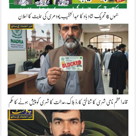
جموں 6 تحریک شاد باد کا عبدالخطیب چودھری کی حمایت کا اعلان
قائداعظم نامی شہری کا شناختی کارڈ بلاک،عدالت کا شہری کو پیش ہونے کا حکم