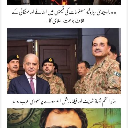
**راولپنڈی: پٹرولیم مصنوعات کی قیمتوں میں اضافے اور مہنگائی کے
خلاف جماعت اسلامی کا…
وزیر اعظم شہباز شریف اور فیلڈ مارشل اہم دورے پر سعودی عرب روانہ