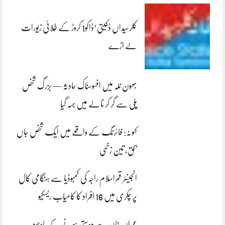
کلرسیداں ڈکیتی‘ڈاکو1 کروڑ کے طلائی زیورات
لے اڑے
بھون نلہ میں افسوسناک حادثہ — بزرگ شخص
پلی سے گر کر نالے میں بہہ گیا
کہوٹہ: فائرنگ کے واقعے میں ایک شخص جاں
بحق، تین زخمی
انجینئر قمراسلام راجہ کی کمبوڈیا سے ہنگامی کال
پر چکری میں 16 افراد کا کامیاب ریسکیو
عمران خان سے دوستی ہونے کے باوجود