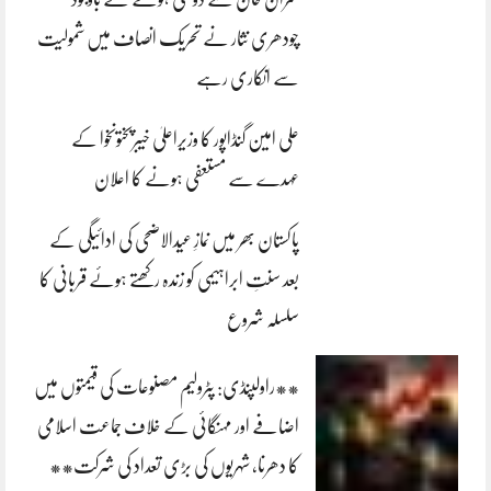
چودھری نثار نے تحریک انصاف میں شمولیت
سے انکاری رہے
علی امین گنڈاپور کا وزیراعلیٰ خیبرپختونخوا کے
عہدے سے مستعفی ہونے کا اعلان
پاکستان بھر میں نمازِ عیدالاضحی کی ادائیگی کے
بعد سنتِ ابراہیمی کو زندہ رکھتے ہوئے قربانی کا
سلسلہ شروع
**راولپنڈی: پٹرولیم مصنوعات کی قیمتوں میں
اضافے اور مہنگائی کے خلاف جماعت اسلامی
کا دھرنا، شہریوں کی بڑی تعداد کی شرکت**