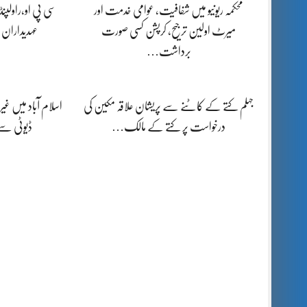
محکمہ ریونیو میں شفافیت، عوامی خدمت اور
سی پی او،راولپن
میرٹ اولین ترجیح، کرپشن کسی صورت
عہدیداران
برداشت…
جہلم کتے کے کاٹنے سے پریشان علاقہ مکین کی
اسلام آباد میں غیرم
درخواست پر کتے کے مالک…
ڈیوٹی س