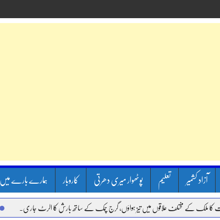
آزاد کشمیر
تعلیم
پوٹھوار میری دھرتی
کاروبار
ہمارے بارے میں
لک کے مختلف علاقوں میں تیز ہواؤں، گرج چمک کے ساتھ بارش کا الرٹ جاری.
آئی ای