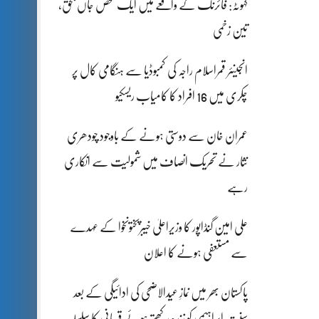
کہوٹہ: فائرنگ کے واقعے میں ایک شخص جاں بحق،
تین زخمی
انجینئر قمراسلام راجہ کی کمبوڈیا سے ہنگامی کال پر
چکری میں 16 افراد کا کامیاب ریسکیو
عمران خان سے دوستی ہونے کے باوجود چودھری
نثار نے تحریک انصاف میں شمولیت سے انکاری
رہے
علی امین گنڈاپور کا وزیراعلیٰ خیبرپختونخوا کے عہدے
سے مستعفی ہونے کا اعلان
پاکستان بھر میں نمازِ عیدالاضحی کی ادائیگی کے بعد
سنتِ ابراہیمی کو زندہ رکھتے ہوئے قربانی کا سلسلہ