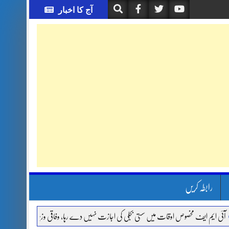
آج کا اخبار
رابطہ کریں
م ایف مخصوص اوقات میں سستی بجلی کی اجازت نہیں دے رہا، وفاقی وزیر توانائی اویس لغاری