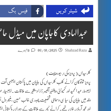
شیئر کریں
فیس بک
عبدالہادی کاجاپان میں میڈل حاصل 
06/10/2025
Shahzad Raza
0 تبصرے
کلرسیداں ( پرویز وکی/ بیورو چیف)
پرویز شوتوکان کراٹے کلب کلرسیداں کی جاپان میں پاکستان ایمبسی آف 
ایمبسڈر عبد الحمید اور کمیونٹی ویلفئیر آفیسر زارا دستگیر سے ملاقات ۔ا
وفد میں جاپان کی سیاسی وسماجی شخصیت چوہدری غالب حسین ،منیجر دل نواز
اور محمد آریان خان تھے۔ کراٹے ٹیم سے ملاقات کے دوران پاکستانی ایمبیس