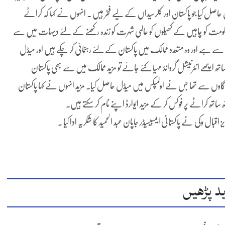
ل حاصل کیا جو پاکستان اور کلرسیداں کے لیے فخر ہیں ۔ انہوں نے کہا کہ کراٹے
کومت کو چاہیں کے کھیلوں کو عالمی شہرت کو زندہ رکھنے کے لئے دیہات میں سے
ں سے ہے اور وہ متعدد ممالک میں پاکستان کے لئے رہنمائی کر چکے ہیں اور میڈل
تھ اچھے انٹرنیشل گروانڈ مہیا کئے جائے تو مزید ممالک میں سے بھی پاکستان
لق گاوں سے تھا جس نے اولمپکس میں میڈل حاصل کیا۔ مزید انہوں نے کہا پاکستان
ساتھ کراٹے پر فوکس کر کے مزید ایوارڈ اپنے نام کر سکتے ہیں۔
 وکی نے پاکستانی ایمبیسیڈر جاپان عبد الحمید کا شکریہ ادا کیا ۔
د پڑھیں