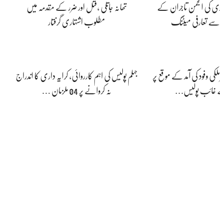
ڈی کی انجمن تاجران کے
تھانہ جاتلی ،قتل اور ضرر کے مقدمہ میں
 سے تعارفی میٹنگ
مطلوب اشتہاری گرفتار
لکی وفود کی آمد کے موقع پر
جہلم پولیس کی اہم کارروائی، کرایہ داری کا اندراج
ے غائب پولیس…
نہ کروانے پر 04 ملزمان …