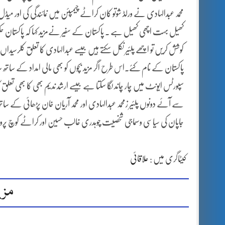
محمد عبدالہادی نے ورلڈ شوتو کان کراٹے چیمپئن میں نمائندگی کی اور میڈ
کھیل بہت اچھی کھیل ہے ۔ پاکستان کے سفیر نےمزید کہا کہ پاکستان ح
کوشش کریں تو اچھے پلئیر نکل سکتے ہیں جیسے عبدالہادی کا تعلق کلرسیدا
پاکستان کے نام کئے۔اس طرح اگر مزید بچوں کو بھی مالی امداد کے ساتھ سا
سپورٹس ایونٹ میں چار چاند لگا سکتا ہے جیسے ارشد ندیم بھی کا بھی تع
سے آئے دونوں پلئیر زمحمد عبدالہادی اور محمد آریان خان پڑھائی کے ساتھ 
جاپان کی سیاسی وسماجی شخصیت چوہدری غالب حسین اور کراٹے کوچ پرویز اقبال
کیٹاگری میں :
علاقائی
مزی