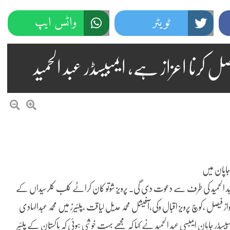
ٹویٹر
واٹس ایپ
کرنا اعزاز ہے، ایمبیسڈر عبد الحمید
جاپان میں
یمبسیڈر عبد الحمید کی طرف سے دعوت دی گی۔ پرویز شوتو کان کراٹے کلب کلرسیداں کے
 فیصل ،کوچ پرویز اقبال وکی،آفیشل محمد عدیل لیاقت ،پلئیرز میں محمد عبدالہادی
یڈر جاپان ایمبسی عبد الحمید نے کہا کہ مجھے بہت خوشی ہوئی کہ پاکستان کے پلئیر