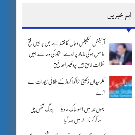
اہم خبریں
آرٹیفشل انٹلیجنس دجال کا فتنہ ہے جس پر ہمیں فتح
حاصل ہو گی،AI پر اندھے اعتماد کی وجہ سے ہمیں
خطرات لاحق ہیں پروفیسر احمد رفیق
کلرسیداں ڈکیتی‘ڈاکو1 کروڑ کے طلائی زیورات لے
اڑے
بھون نلہ میں افسوسناک حادثہ — بزرگ شخص پلی
سے گر کر نالے میں بہہ گیا