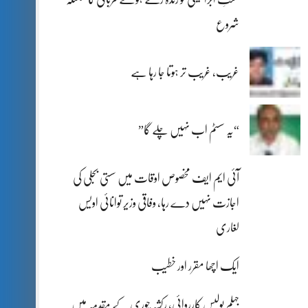
شروع
غریب، غریب تر ہوتا جا رہا ہے
“یہ سسٹم اب نہیں چلے گا”
آئی ایم ایف مخصوص اوقات میں سستی بجلی کی
اجازت نہیں دے رہا، وفاقی وزیر توانائی اویس
لغاری
ایک اچھا مقرر اور خطیب
جہلم پولیس کارروائی، رکشہ چوری کے مقدمہ میں