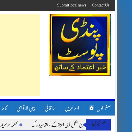
Skip
Submit local news
Contact Us
to
content
صفحہ اول
اہم خبریں
علاقائی
بین الاقوامی
کالمز
اہم خبریں
شہید گر وپ کیپٹنعاصم طارق مکمل فوجی اعزاز کے ساتھ سپردِ خاک
محکمہ موسمیات کا م