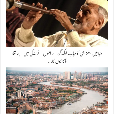
دنیا میں جتنے بھی کامیاب لوگ گزرے انہوں نےزندگی میں بے شمار
ناکامیوں کا…