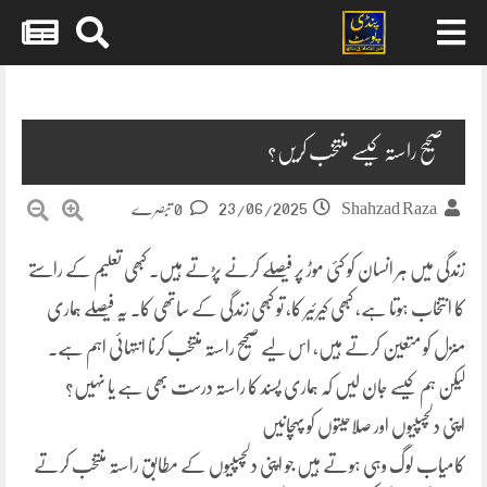
Skip
to
content
صحیح راستہ کیسے منتخب کریں؟
23/06/2025
Shahzad Raza
0 تبصرے
زندگی میں ہر انسان کو کئی موڑ پر فیصلے کرنے پڑتے ہیں۔ کبھی تعلیم کے راستے
کا انتخاب ہوتا ہے، کبھی کیرئیر کا، تو کبھی زندگی کے ساتھی کا۔ یہ فیصلے ہماری
منزل کو متعین کرتے ہیں، اس لیے صحیح راستہ منتخب کرنا انتہائی اہم ہے۔
لیکن ہم کیسے جان لیں کہ ہماری پسند کا راستہ درست بھی ہے یا نہیں؟
اپنی دلچسپیوں اور صلاحیتوں کو پہچانیں
کامیاب لوگ وہی ہوتے ہیں جو اپنی دلچسپیوں کے مطابق راستہ منتخب کرتے