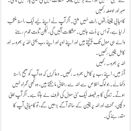
سے سبق سیکھیں اور آگے بڑھیں کیونکہ مشکلات آئیں گی لیکن ہار نھیں ماننی۔
صبر اور حوصلہ رکھیں
کامیابی یقیناً راتوں رات نہیں ملتی۔ اگر آپ نے اپنے لیے ایک راستہ منتخب
کر لیا ہے، تو اس پر ڈٹ جائیں۔ مشکلات آئیں گی، لیکن ثابت قدم رہنے
والے ہی منزل تک پہنچتے ہیں اور اپنے اوپر اور اپنے رب یعنی اللّٰہ پر بھروسہ اور
کامل یقیں رکھیں۔
اللہ پر بھروسہ رکھیں
آخر میں، اپنے رب پر کامل بھروسہ رکھیں۔ دعا کریں کہ وہ آپ کو صحیح راستہ
دکھائے۔ جو لوگ اخلاص سے اللہ سے رہنمائی مانگتے ہیں، وہ کبھی گمراہ نہیں
ہوتے۔ زندگی کا ہر فیصلہ ایک نئی منزل کی طرف لے جاتا ہے۔ اگر آپ اپنی
دلچسپی، محنت اور اللہ پر یقین کے ساتھ آگے بڑھیں گے، تو کامیابی آپ کا
مقدر بنے گی۔