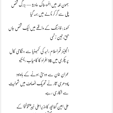
بھون نلہ میں افسوسناک حادثہ — بزرگ شخص
پلی سے گر کر نالے میں بہہ گیا
کہوٹہ: فائرنگ کے واقعے میں ایک شخص جاں
بحق، تین زخمی
انجینئر قمراسلام راجہ کی کمبوڈیا سے ہنگامی کال
پر چکری میں 16 افراد کا کامیاب ریسکیو
عمران خان سے دوستی ہونے کے باوجود
چودھری نثار نے تحریک انصاف میں شمولیت
سے انکاری رہے
علی امین گنڈاپور کا وزیراعلیٰ خیبرپختونخوا کے