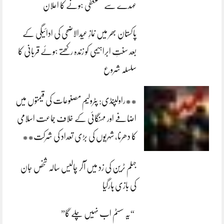
عہدے سے مستعفی ہونے کا اعلان
پاکستان بھر میں نمازِ عیدالاضحی کی ادائیگی کے
بعد سنتِ ابراہیمی کو زندہ رکھتے ہوئے قربانی کا
سلسلہ شروع
**راولپنڈی: پٹرولیم مصنوعات کی قیمتوں میں
اضافے اور مہنگائی کے خلاف جماعت اسلامی
کا دھرنا، شہریوں کی بڑی تعداد کی شرکت**
جہلم ٹرین کی زد میں آکر چالیس سالہ شخص جان
کی بازی ہارگیا
“یہ سسٹم اب نہیں چلے گا”