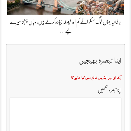
برطانیہ جہاں لوگ مسکراتے کم اور فیصلہ زیادہ کرتے ہیں، وہاں پہنچنا میرے
لیے…
اپنا تبصرہ بھیجیں
آپکا ای میل ایڈریس شائع نہیں کیا جائے گا
اپنا تبصرہ لکھیں