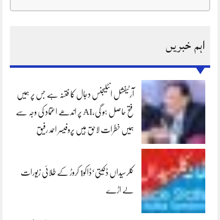
اہم خبریں
آرٹیفشل انٹلیجنس دجال کا فتنہ ہے جس پر ہمیں
فتح حاصل ہو گی،AI پر اندھے اعتماد کی وجہ سے
ہمیں خطرات لاحق ہیں پروفیسر احمد رفیق
کلرسیداں ڈکیتی‘ڈاکو1 کروڑ کے طلائی زیورات
لے اڑے