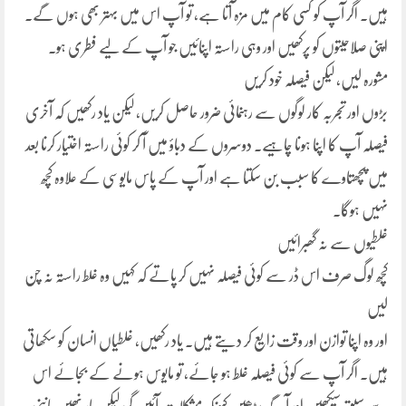
ہیں۔ اگر آپ کو کسی کام میں مزہ آتا ہے، تو آپ اس میں بہتر بھی ہوں گے۔
اپنی صلاحیتوں کو پرکھیں اور وہی راستہ اپنائیں جو آپ کے لیے فطری ہو۔
مشورہ لیں، لیکن فیصلہ خود کریں
بڑوں اور تجربہ کار لوگوں سے رہنمائی ضرور حاصل کریں، لیکن یاد رکھیں کہ آخری
فیصلہ آپ کا اپنا ہونا چاہیے۔ دوسروں کے دباؤ میں آ کر کوئی راستہ اختیار کرنا بعد
میں پچھتاوے کا سبب بن سکتا ہے اور آپ کے پاس مایوسی کے علاوہ کچھ
نہیں ہوگا۔
غلطیوں سے نہ گھبرائیں
کچھ لوگ صرف اس ڈر سے کوئی فیصلہ نہیں کر پاتے کہ کہیں وہ غلط راستہ نہ چن
لیں
اور وہ اپنا توازن اور وقت زایع کر دیتے ہیں۔ یاد رکھیں، غلطیاں انسان کو سکھاتی
ہیں۔ اگر آپ سے کوئی فیصلہ غلط ہو جائے، تو مایوس ہونے کے بجائے اس