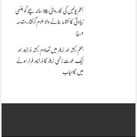
جہلم پولیس کی کارروائی،10 سالہ بچے کو جنسی
زیادتی کا نشانہ بنانے والا ملزم گرفتار،مقدمہ
درج
جہلم رکشہ اور ٹریلر میں تصادم رکشہ ڈرائیور اور
ایک عورت زخمی ٹریلر کا ڈرائیور فرار ہونے
میں کامیاب