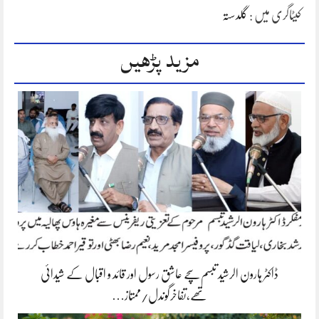
کیٹاگری میں :
گلدستہ
مزید پڑھیں
ڈاکٹر ہارون الرشید تبسم سچے عاشق رسول اور قائد و اقبال کے شیدائی
تھے،تفاخرگوندل/ممتاز…