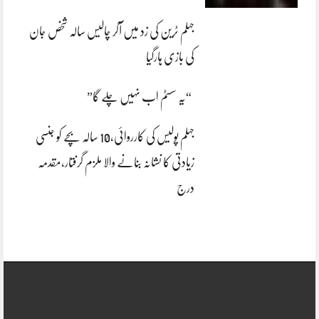
جہلم ٹرین کی زد میں آکر چالیس سالہ شخص جان
کی بازی ہارگیا
“یہ سسٹم اب نہیں چلے گا”
جہلم پولیس کی کارروائی،10 سالہ بچے کو جنسی
زیادتی کا نشانہ بنانے والا ملزم گرفتار،مقدمہ
درج