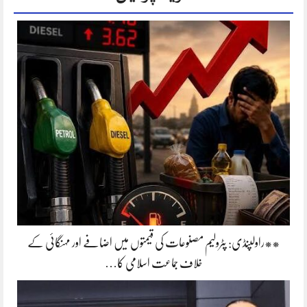
**راولپنڈی: پٹرولیم مصنوعات کی قیمتوں میں اضافے اور مہنگائی کے
خلاف جماعت اسلامی کا…