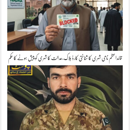
قائداعظم نامی شہری کا شناختی کارڈ بلاک،عدالت کا شہری کو پیش ہونے کا حکم