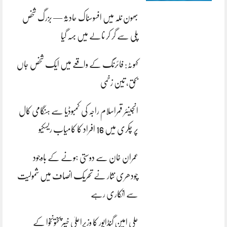
بھون نلہ میں افسوسناک حادثہ — بزرگ شخص
پلی سے گر کر نالے میں بہہ گیا
کہوٹہ: فائرنگ کے واقعے میں ایک شخص جاں
بحق، تین زخمی
انجینئر قمراسلام راجہ کی کمبوڈیا سے ہنگامی کال
پر چکری میں 16 افراد کا کامیاب ریسکیو
عمران خان سے دوستی ہونے کے باوجود
چودھری نثار نے تحریک انصاف میں شمولیت
سے انکاری رہے
علی امین گنڈاپور کا وزیراعلیٰ خیبرپختونخوا کے