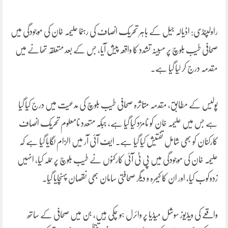
راولپنڈی: اڈیالہ جیل کے باہر تحریک انصاف کی رہنما علیمہ خان کی موجودگی میں
صحافی طیب بلوچ پر مبینہ تشدد کا واقعہ پیش آیا، جس کے بعد متعلقہ تھانے میں
مقدمہ درج کر لیا گیا ہے۔
پولیس کے مطابق، مقدمہ متاثرہ صحافی طیب بلوچ کی مدعیت میں درج کیا گیا
ہے جس میں علیمہ خان کو نامزد کیا گیا ہے، جبکہ متعدد نامعلوم تحریک انصاف
کارکنان کو بھی شاملِ تفتیش کیا گیا ہے۔ ایف آئی آر میں الزام لگایا گیا ہے کہ
علیمہ خان کی موجودگی میں پی ٹی آئی کارکنوں نے طیب بلوچ پر حملہ کیا، انہیں
زدوکوب کیا، اور ان کا کیمرہ و دیگر صحافتی سامان بھی نقصان پہنچایا گیا۔
واقعے کی ویڈیوز سوشل میڈیا پر وائرل ہو چکی ہیں، جن میں صحافی کے ساتھ