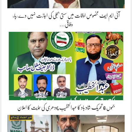
آئی ایم ایف مخصوص اوقات میں سستی بجلی کی اجازت نہیں دے رہا،
وفاقی…
جموں 6 تحریک شاد باد کا عبدالخطیب چودھری کی حمایت کا اعلان