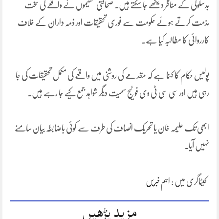
بدسلوکی کے مناظر دیکھے جا سکتے ہیں۔ صحافتی تنظیموں نے واقعے کی سخت
مذمت کرتے ہوئے حکومت سے فوری تحقیقات اور ذمہ داران کے خلاف
کارروائی کا مطالبہ کیا ہے۔
پولیس حکام کا کہنا ہے کہ مقدمے کی روشنی میں واقعے کی مکمل تحقیقات کی جا
رہی ہیں اور سی سی ٹی وی فوٹیج سمیت دیگر شواہد جمع کیے جا رہے ہیں۔
ابھی تک علیمہ خان یا تحریک انصاف کی طرف سے کوئی باضابطہ بیان سامنے
نہیں آیا۔
کیٹاگری میں :
اہم خبریں
مزید پڑھیں