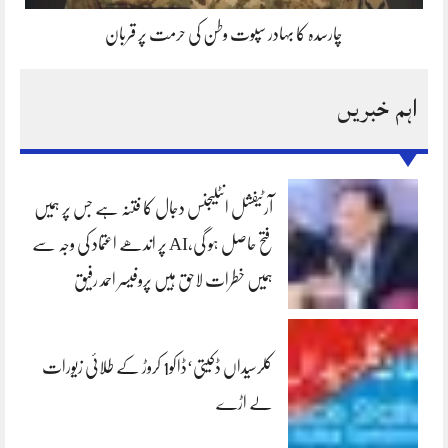
چارسدہ کا بہادر سپوت وطن کی حرمت پر قربان
اہم خبریں
آرٹیفشل انٹلیجنس دجال کا فتنہ ہے جس پر ہمیں
فتح حاصل ہو گی،AI پر اندھے اعتماد کی وجہ سے
ہمیں خطرات لاحق ہیں پروفیسر احمد رفیق
کلرسیداں ڈکیتی‘ڈاکو1 کروڑ کے طلائی زیورات
لے اڑے