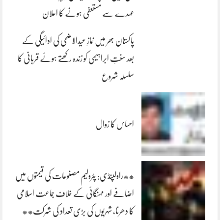
عہدے سے مستعفی ہونے کا اعلان
پاکستان بھر میں نمازِ عیدالاضحی کی ادائیگی کے
بعد سنتِ ابراہیمی کو زندہ رکھتے ہوئے قربانی کا
سلسلہ شروع
احساس کا زوال
**راولپنڈی: پٹرولیم مصنوعات کی قیمتوں میں
اضافے اور مہنگائی کے خلاف جماعت اسلامی
کا دھرنا، شہریوں کی بڑی تعداد کی شرکت**