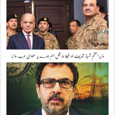
وزیر اعظم شہباز شریف اور فیلڈ مارشل اہم دورے پر سعودی عرب روانہ