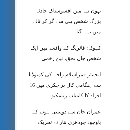
بھون نلہ میں افسوسناک حادثہ —
بزرگ شخص پلی سے گر کر نالے
میں بہہ گیا
کہوٹہ: فائرنگ کے واقعے میں ایک
شخص جاں بحق، تین زخمی
انجینئر قمراسلام راجہ کی کمبوڈیا
سے ہنگامی کال پر چکری میں 16
افراد کا کامیاب ریسکیو
عمران خان سے دوستی ہونے کے
باوجود چودھری نثار نے تحریک