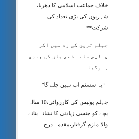
خلاف جماعت اسلامی کا دھرنا،
شہریوں کی بڑی تعداد کی
شرکت**
جہلم ٹرین کی زد میں آکر
چالیس سالہ شخص جان کی بازی
ہارگیا
“یہ سسٹم اب نہیں چلے گا”
جہلم پولیس کی کارروائی،10 سالہ
بچے کو جنسی زیادتی کا نشانہ بنانے
والا ملزم گرفتار،مقدمہ درج