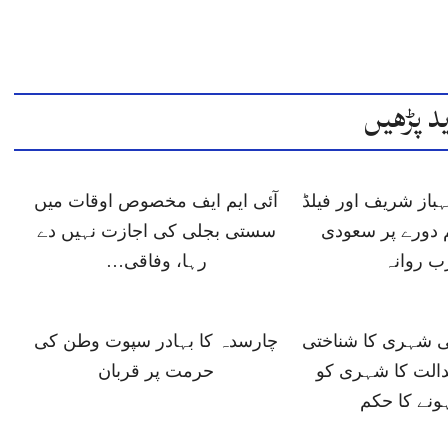
د پڑھیں
باز شریف اور فیلڈ
آئی ایم ایف مخصوص اوقات میں
 دورے پر سعودی
سستی بجلی کی اجازت نہیں دے
ب روانہ
رہا، وفاقی…
ی شہری کا شناختی
چارسدہ کا بہادر سپوت وطن کی
دالت کا شہری کو
حرمت پر قربان
ونے کا حکم