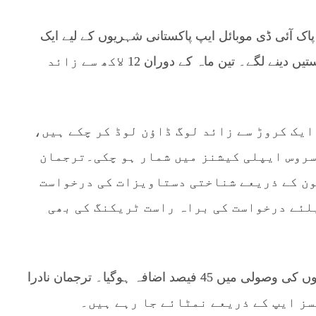
پاک آئی ڈی موبائل ایپ پاکستانی شہریوں کے لیے ایک
بڑی سہولت بن گئی ہے۔ شہری گھر بیٹھے درخواستیں دینے لگے۔ تین ماہ کے دوران 12 لاکھ سے زائد
 ایک کروڑ سے زائد لوگ ڈاؤن لوڈ کر چکے ہیں،
سروس ایپلی کیشنز میں شمار ہو چکی۔ترجمان
ون کے ذریعے شناختی دستاویزات کی درخواست
یلئے درخواست کی براہ راست ٹریکنگ کی بھی
پاک آئی پی ایپ کے باعث نادرا کو ڈیجیٹل درخواستوں کی وصولی میں 45 فیصد اضافہ ہوگیا۔ ترجمان نادرا