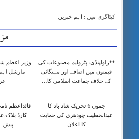
کیٹاگری میں :
اہم خبریں
مزی
**راولپنڈی: پٹرولیم مصنوعات کی
وزیر اعظم شہ
قیمتوں میں اضافے اور مہنگائی
مارشل اہم
کے خلاف جماعت اسلامی کا…
عر
جموں 6 تحریک شاد باد کا
قائداعظم نام
عبدالخطیب چودھری کی حمایت
کارڈ بلاک،ع
کا اعلان
پیش ہ