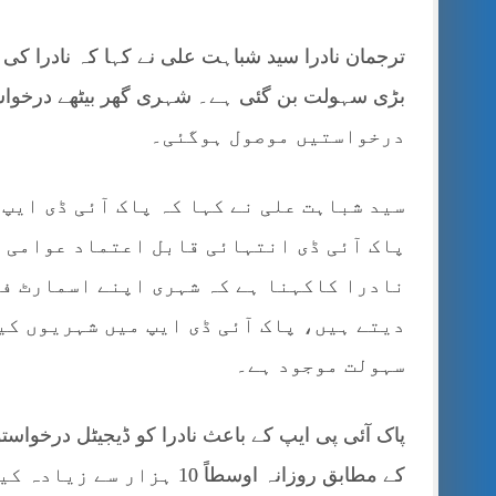
ترجمان نادرا سید شباہت علی نے کہا کہ نادرا کی 
درخواستیں موصول ہوگئی۔
سید شباہت علی نے کہا کہ پاک آئی ڈی ایپ
پاک آئی ڈی انتہائی قابل اعتماد عوامی 
نادرا کاکہنا ہے کہ شہری اپنے اسمارٹ ف
دیتے ہیں، پاک آئی ڈی ایپ میں شہریوں ک
سہولت موجود ہے۔
کے مطابق روزانہ اوسطاً 10 ہزار سے زیادہ کیسز ایپ کے ذریعے نمٹائے جا رہے ہیں۔