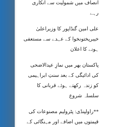
انصاف میں شمولیت سے انکاری
رہے
علی امین گنڈاپور کا وزیراعلیٰ
خیبرپختونخوا کے عہدے سے مستعفی
ہونے کا اعلان
پاکستان بھر میں نمازِ عیدالاضحی
کی ادائیگی کے بعد سنتِ ابراہیمی
کو زندہ رکھتے ہوئے قربانی کا
سلسلہ شروع
**راولپنڈی: پٹرولیم مصنوعات کی
قیمتوں میں اضافے اور مہنگائی کے