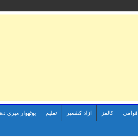
اقوامی
کالمز
آزاد کشمیر
تعلیم
پوٹھوار میری دھ