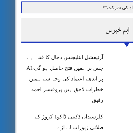
داد کی شرکت**
اہم خبریں
حرمت پر قربان
آرٹیفشل انٹلیجنس دجال کا فتنہ ہے
 کی پریس کانفرنس
جس پر ہمیں فتح حاصل ہو گی،AI
پر اندھے اعتماد کی وجہ سے ہمیں
خطرات لاحق ہیں پروفیسر احمد
رفیق
کلرسیداں ڈکیتی‘ڈاکو1 کروڑ کے
طلائی زیورات لے اڑے