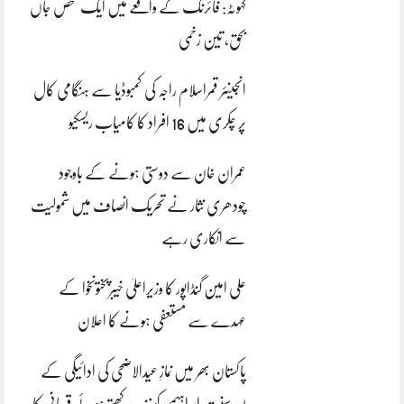
کہوٹہ: فائرنگ کے واقعے میں ایک شخص جاں
بحق، تین زخمی
انجینئر قمراسلام راجہ کی کمبوڈیا سے ہنگامی کال
پر چکری میں 16 افراد کا کامیاب ریسکیو
عمران خان سے دوستی ہونے کے باوجود
چودھری نثار نے تحریک انصاف میں شمولیت
سے انکاری رہے
علی امین گنڈاپور کا وزیراعلیٰ خیبرپختونخوا کے
عہدے سے مستعفی ہونے کا اعلان
پاکستان بھر میں نمازِ عیدالاضحی کی ادائیگی کے
بعد سنتِ ابراہیمی کو زندہ رکھتے ہوئے قربانی کا