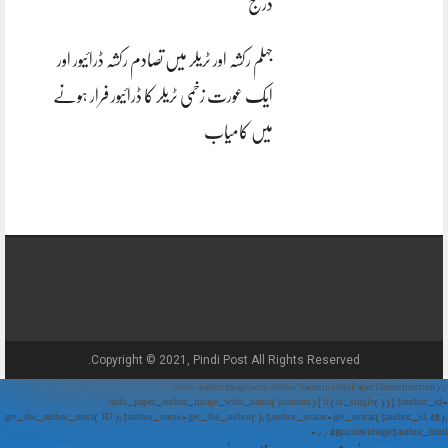
درج
جہلم رکشہ اور ٹریلر میں تصادم رکشہ ڈرائیور اور
ایک عورت زخمی ٹریلر کا ڈرائیور فرار ہونے
میں کامیاب
Copyright © 2021, Pindi Post All Rights Reserved.
// Show Author Image with Author Name in UrduPaper Theme function
urdu_paper_author_image_with_name($content) { if (is_single()) { $author_id =
get_the_author_meta('ID'); $author_name = get_the_author(); $author_avatar = get_avatar($author_id, 48);
// 48px size image $author_html = '