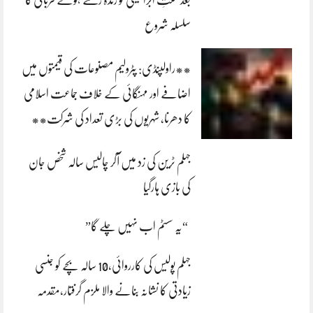
سلسلہ شروع
**راولپنڈی: پٹرولیم مصنوعات کی قیمتوں میں
اضافے اور مہنگائی کے خلاف جماعت اسلامی
کا دھرنا، شہریوں کی بڑی تعداد کی شرکت**
جہلم ٹرین کی زد میں آکر چالیس سالہ شخص جان
کی بازی ہارگیا
“یہ سسٹم اب نہیں چلے گا”
جہلم پولیس کی کارروائی،10 سالہ بچے کو جنسی
زیادتی کا نشانہ بنانے والا ملزم گرفتار،مقدمہ