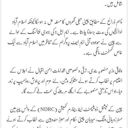
شامل ہیں۔
تاہم ذرائع کے مطابق چینی بجلی گھروں کا مسئلہ حل نہ ہوسکا کیونکہ اسلام آباد
ادائیگیوں کی مدت بڑھانا چاہتا ہے۔ ایم ایل 1 کی جزوی فنانسنگ کے حوالے
سے چین نے موجودہ آئی ایم ایف پروگرام کے تناظر میں اسلام آباد سے ایک
خاص کمٹمنٹ مانگی ہے۔
وفاقی وزیر منصوبہ بندی، ترقی و خصوصی اقدامات احسن اقبال نے اجلاس کے
اختتام پر خطاب کرتے ہوئے مشترکہ وژن، نئے عزم اور پرجوش روڈمیپ پر زور
دیا، جو اس تاریخی منصوبے کے اگلے مرحلے کی سمت طے کرے گا۔
چین کے نیشنل ڈویلپمنٹ اینڈ ریفارم کمیشن (NDRC) کے وائس چیئرمین
مسٹر زو ہائی بئنگ، میزبان چینی حکام اور معزز مندوبین سے خطاب کرتے ہوئے