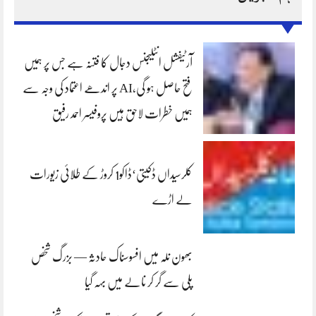
آرٹیفشل انٹلیجنس دجال کا فتنہ ہے جس پر ہمیں
فتح حاصل ہو گی،AI پر اندھے اعتماد کی وجہ سے
ہمیں خطرات لاحق ہیں پروفیسر احمد رفیق
کلرسیداں ڈکیتی‘ڈاکو1 کروڑ کے طلائی زیورات
لے اڑے
بھون نلہ میں افسوسناک حادثہ — بزرگ شخص
پلی سے گر کر نالے میں بہہ گیا