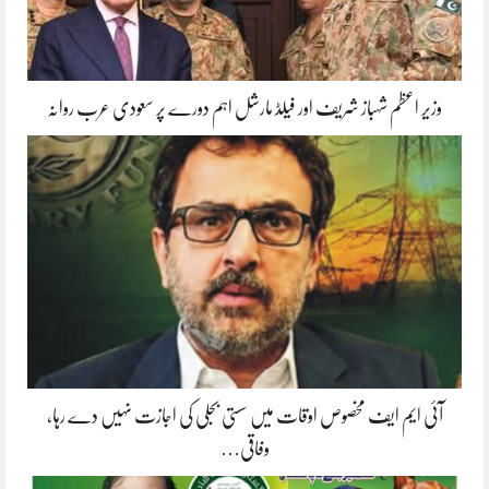
وزیر اعظم شہباز شریف اور فیلڈ مارشل اہم دورے پر سعودی عرب روانہ
آئی ایم ایف مخصوص اوقات میں سستی بجلی کی اجازت نہیں دے رہا،
وفاقی…