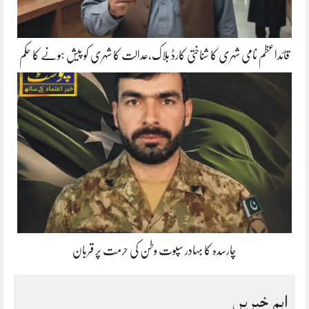
قائداعظم نامی شہری کا شناختی کارڈ بلاک،عدالت کا شہری کو پیش ہونے کا حکم
چارسدہ کا بہادر سپوت وطن کی حرمت پر قربان
اہم خبریں