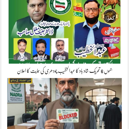
جموں 6 تحریک شاد باد کا عبدالخطیب چودھری کی حمایت کا اعلان