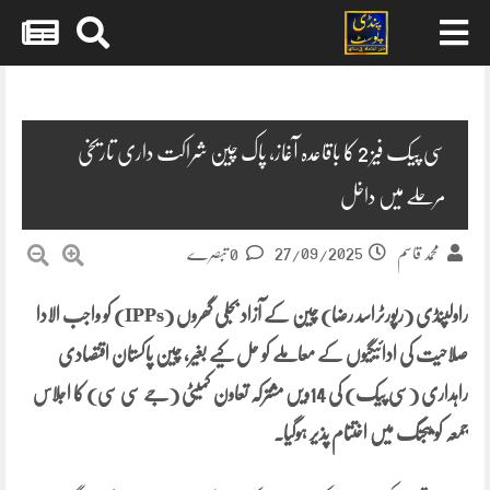
Skip
to
content
سی پیک فیز 2 کا باقاعدہ آغاز، پاک چین شراکت داری تاریخی
مرحلے میں داخل
27/09/2025
محمد قاسم
0 تبصرے
راولپنڈی (رپورٹراسد رضا) چین کے آزاد بجلی گھروں (IPPs) کو واجب الادا
صلاحیت کی ادائیگیوں کے معاملے کو حل کیے بغیر، چین پاکستان اقتصادی
راہداری (سی پیک) کی 14ویں مشترکہ تعاون کمیٹی (جے سی سی) کا اجلاس
جمعہ کو بیجنگ میں اختتام پذیر ہوگیا۔