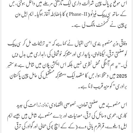
اس موقع پر پاک چین شراکت داری ایک تاریخی مرحلے میں داخل ہوگئی، جس
کے ساتھ سی پیک فیز ٹو (Phase-II) کا باضابطہ آغاز ہوگیا۔ ایم ایل ون
پرچین نے کمٹمنٹ مانگ لی ہے۔
وفاقی وزیر منصوبہ بندی احسن اقبال نے کہاہے کہ “یہ ترجیحات مل کر سی پیک
کو صنعتی ترقی، ٹیکنالوجی، پائیداری اور مشترکہ خوشحالی کی راہداری میں بدل دیں
گی۔”یہ ہم آہنگی محض نظری نہیں بلکہ اس ایکشن پلان میں شامل ہے جو ستمبر
2025 میں دستخط ہوا، جس کا مقصد ایک “مشترکہ مستقبل کی حامل چین پاکستان
برادری” کو مزید قریب لانا ہے۔
اس منصوبے میں صنعتی تعاون، خصوصی اقتصادی زونز، زراعت کی جدید
کاری، بحری وسائل کی ترقی، معدنیات اور بڑے منصوبے شامل ہیں جیسے ایم
ایل 1 ریلوے، قراقرم ہائی وے (کے کے ایچ) کی بحالی اور گوادر کی ترقی