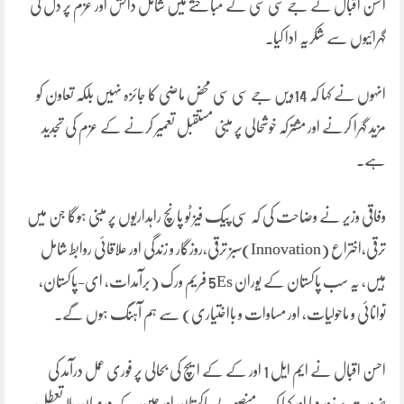
احسن اقبال نے جے سی سی کے مباحثے میں شامل دانش اور عزم پر دل کی
گہرائیوں سے شکریہ ادا کیا۔
انہوں نے کہا کہ 14ویں جے سی سی محض ماضی کا جائزہ نہیں بلکہ تعاون کو
مزید گہرا کرنے اور مشترکہ خوشحالی پر مبنی مستقبل تعمیر کرنے کے عزم کی تجدید
ہے۔
وفاقی وزیر نے وضاحت کی کہ سی پیک فیز ٹو پانچ راہداریوں پر مبنی ہوگا جن میں
ترقی،اختراع (Innovation)سبز ترقی،روزگار و زندگی اور علاقائی روابط شامل
ہیں، یہ سب پاکستان کے یوران 5Es فریم ورک (برآمدات، ای-پاکستان،
توانائی و ماحولیات، اور مساوات و بااختیاری) سے ہم آہنگ ہوں گے۔
احسن اقبال نے ایم ایل 1 اور کے کے ایچ کی بحالی پر فوری عمل درآمد کی
ضرورت پر زور دیا اور کہا کہ یہ منصوبے پاکستان اور چین کے درمیان بلا تعطل