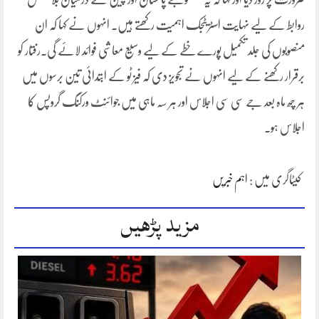
روابط کے لیے نہایت اسٹریٹجک اہمیت رکھتے ہیں۔ انہوں نے کہا کہ ان
منصوبوں کی جلد تکمیل پورے خطے کے لیے وسیع معاشی فوائد لائے گی۔رفتار کو
برقرار رکھنے کے لیے انہوں نے تجویز دی کہ فیز ٹو کے ابتدائی تین برسوں میں
ہر چھ ماہ بعد جے سی سی اجلاس اور ہر سہ ماہی میں جوائنٹ ورکنگ گروپس کا
اجلاس ہو۔
کیٹاگری میں :
اہم خبریں
مزید پڑھیں