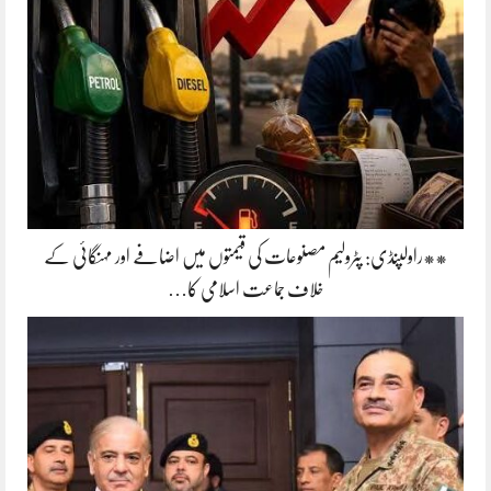
**راولپنڈی: پٹرولیم مصنوعات کی قیمتوں میں اضافے اور مہنگائی کے
خلاف جماعت اسلامی کا…