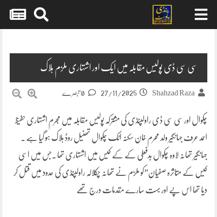
Skip
to
content
سی سی ڈی پولیس مقابلہ میں ایک اور اشتہاری ملزم ہلاک
27/11/2025
Shahzad Raza
0 تبصرے
چکوال اور سی سی ڈی راولپنڈی کی مشترکہ پولیس مقابلہ میں مجرم اشتہاری حفیظ
احمد عرف جہانگیر ولد محرم خان سکنہ اٹک چکوال تھنیل روڈ ہلاک ہو گیا ہے ۔
جہانگیر تھانہ لاوہ چکوال بدفعلی کے کے کیس میں اشتہاری تھا ۔جس میں اسی
کیس کے متاثرہ صفیان”کو ملزم نے تھانہ چکلالہ راولپنڈی کی حدود میں قتل کر
دیا تھا اس پے اور بہت سارے مقدمات درج تھے