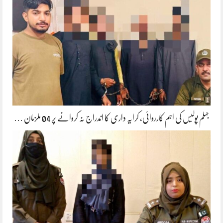
جہلم پولیس کی اہم کارروائی، کرایہ داری کا اندراج نہ کروانے پر 04 ملزمان …