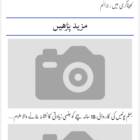
کیٹاگری میں :
جرائم
مزید پڑھیں
جہلم پولیس کی کارروائی،10 سالہ بچے کو جنسی زیادتی کا نشانہ بنانے والا ملزم…