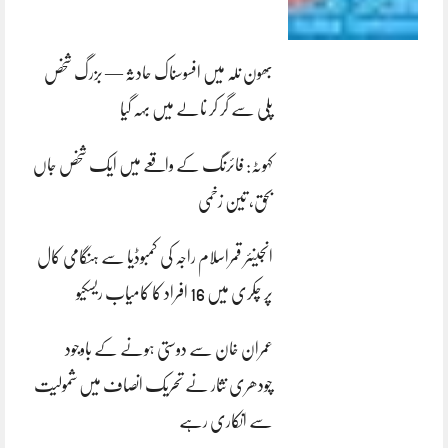
بھون نلہ میں افسوسناک حادثہ — بزرگ شخص
پلی سے گر کر نالے میں بہہ گیا
کہوٹہ: فائرنگ کے واقعے میں ایک شخص جاں
بحق، تین زخمی
انجینئر قمراسلام راجہ کی کمبوڈیا سے ہنگامی کال
پر چکری میں 16 افراد کا کامیاب ریسکیو
عمران خان سے دوستی ہونے کے باوجود
چودھری نثار نے تحریک انصاف میں شمولیت
سے انکاری رہے