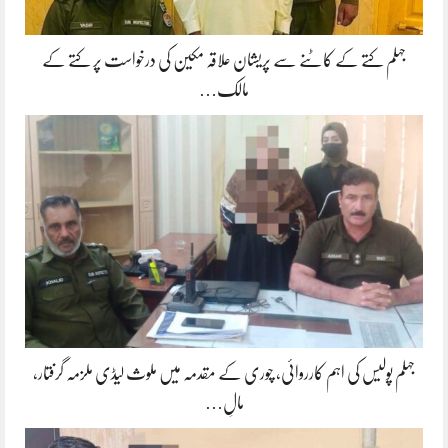
جہلم کتے کے کاٹنے سے پریشان علاقہ مکین کی درخواست پر کتے کے
مالک…
جہلم پولیس کی اہم کارروائی، چوری کے مقدمہ میں ملوث لیڈی ملزمہ گرفتار،
مالِ…