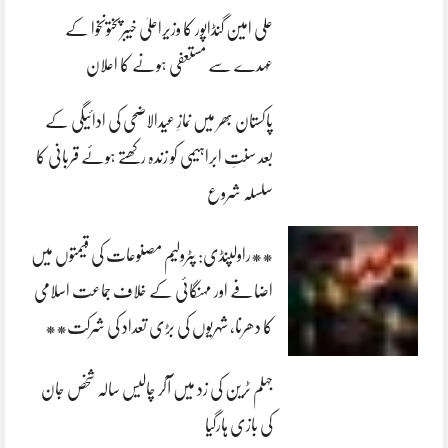
علی امین گنڈاپور کا وزیراعلیٰ خیبرپختونخوا کے
عہدے سے مستعفی ہونے کا اعلان
پاکستان بھر میں نمازِ عیدالاضحی کی ادائیگی کے
بعد سنتِ ابراہیمی کو زندہ رکھتے ہوئے قربانی کا
سلسلہ شروع
**راولپنڈی: پٹرولیم مصنوعات کی قیمتوں میں
اضافے اور مہنگائی کے خلاف جماعت اسلامی
کا دھرنا، شہریوں کی بڑی تعداد کی شرکت**
جہلم ٹرین کی زد میں آکر چالیس سالہ شخص جان
کی بازی ہارگیا