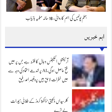
جہلم پولیس کی اہم کاروائی، 16 سالہ مغویہ بازیاب
اہم خبریں
آرٹیفشل انٹلیجنس دجال کا فتنہ ہے جس پر ہمیں
فتح حاصل ہو گی،AI پر اندھے اعتماد کی وجہ سے
ہمیں خطرات لاحق ہیں پروفیسر احمد رفیق
کلرسیداں ڈکیتی‘ڈاکو1 کروڑ کے طلائی زیورات
لے اڑے