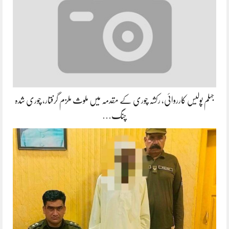
جہلم پولیس کارروائی، رکشہ چوری کے مقدمہ میں ملوث ملزم گرفتار، چوری شدہ
چنگ…