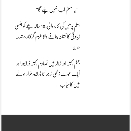
“یہ سسٹم اب نہیں چلے گا”
جہلم پولیس کی کارروائی،10 سالہ بچے کو جنسی
زیادتی کا نشانہ بنانے والا ملزم گرفتار،مقدمہ
درج
جہلم رکشہ اور ٹریلر میں تصادم رکشہ ڈرائیور اور
ایک عورت زخمی ٹریلر کا ڈرائیور فرار ہونے
میں کامیاب