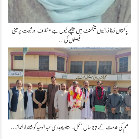
پاکستان ڈیٹا ڈرائیون مینجمنٹ میں پیچھے کیوں ہے؟شفاف اور ثبوت پر مبنی
فیصلوں کی…
علم کی خدمت کے 37 سال مکمل، استاد چوہدری عبد الوحید کو شاندار انداز…