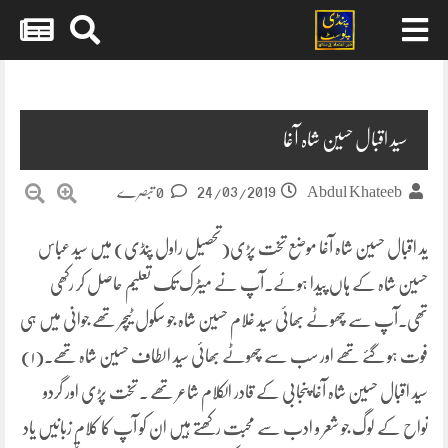
Skip
to
content
سید اقبال حسین شاہ آغا
24/03/2019
Abdul Khateeb
0 تبصرے
ید اقبال حسین شاہ آغا موضع تخت پڑی(تحصیل راول پنڈی) میں سید عباس
حسین شاہ کے ہاں پیدا ہوئے.آپ نے میٹرک تک تعلیم حاصل کر رکھی
تھی.آپ سے چھوٹے بھائی سید غلام حسین شاہ جو سکول ٹیچر تھے جوانی میں ہی
فوت ہو گئے تھے اور سب سے چھوٹے بھائی سید الطاف حسین شاہ تھے.(۱)
سید اقبال حسین شاہ آغا پنجابی کے قادر الکلام شاعر تھے . تخت پڑی اور گردو
نواح کے لوگ جو شعر و ادب سے محبت رکھتے ہیں ان کو آپ کا کلام زبانیں یاد