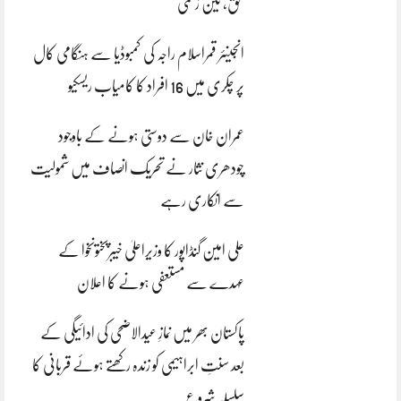
بحق، تین زخمی
انجینئر قمراسلام راجہ کی کمبوڈیا سے ہنگامی کال
پر چکری میں 16 افراد کا کامیاب ریسکیو
عمران خان سے دوستی ہونے کے باوجود
چودھری نثار نے تحریک انصاف میں شمولیت
سے انکاری رہے
علی امین گنڈاپور کا وزیراعلیٰ خیبرپختونخوا کے
عہدے سے مستعفی ہونے کا اعلان
پاکستان بھر میں نمازِ عیدالاضحی کی ادائیگی کے
بعد سنتِ ابراہیمی کو زندہ رکھتے ہوئے قربانی کا
سلسلہ شروع