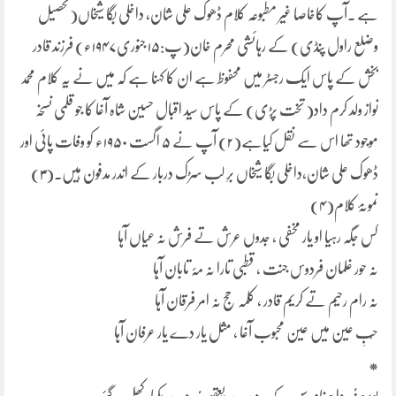
ہے .آپ کاخاصا غیر مطبوعہ کلام ڈھوک علی شان، داخلی بگا شیخاں(تحصیل
وضلع راول پنڈی) کے رہائشی محرم خان(پ:۱۵ جنوری۱۹۴۷ء) فرزند قادر
بخش کے پاس ایک رجسٹر میں محفوظ ہے ان کا کہنا ہے کہ میں نے یہ کلام محمد
نواز ولد کرم داد( تخت پڑی) کے پاس سید اقبال حسین شاہ آغا کا جو قلمی نسخہ
موجود تھا اس سے نقل کیاہے(۲) آپ نے ۵ اگست ۱۹۵۰ء کو وفات پائی اور
ڈھوک علی شان،داخلی بگا شیخاں برِ لب سڑک دربار کے اندر مدفون ہیں.(۳)
نمونۂ کلام(۴)
کس جگہ رہیا او یار مخفی ، جدوں عرش تے فرش نہ عیاں آہا
نہ حور غلمان فردوس جنت ، قطبی تارا نہ مۂ تابان آہا
نہ رام رحیم تے کریم قادر ، کلمہ حج نہ امر فرقان آہا
حُبِ عین میں عین محبوب آغا ، مثل یار دے یار عرفان آہا
*