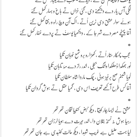
یوسفؑ دا پیغام سن کے ، دیدے یعقوبؑ دے یکبار کھل گئے
لگی آس یار دے دیکھنے دی ، گئی خزاں تے باغ و بہار کھل گئے
ہوئے سوار عشق دی ٹرین اُتے ، اک آن وچ راہ و رفتا کھل گئے
آغا پہنچے مصر دے شہر جا کے ، دیکھیا یوسفؑ تے پردے غفار کھل گئے
*
عجب چمکار ستار اُتے ، کھڑا رو برو شمع خوبان تکیا
نور جھکدا ڈھلکدا وانگ بجلی ، اندر راز دے مۂ تابان تکیا
گویا شبنم صبح برخیز ہوئی ، چمک ماردا شاہ سلطان تکیا
آغا کس طرح آکھے تعریف اس دی ، گمیا عقل تے ہوش گردان تکیا
*
عشق نے ایسا بیمار کیتا ، دیکھ نبض کنبیا لقمان تھر تھر
رہیا ہوش نہ نسخہ بتلان دا ، اندر حیرت دے ہویا لرزان تھر تھر
کیا بہت علیل ہے غریب شوہدا ، دیکھ حالت کنبدی ہے جان تھر تھر