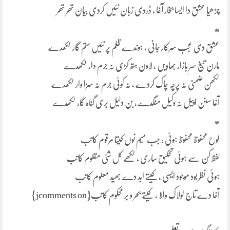
چڑھیا عشق دا ایسا بخار آغا ، ڈردی زبان نئیں کردی بیان تھر تھر
*
عشق دی عجب سرکار جانی ، ہوندے ظلم پر نئیں ستم گار لکھدے
مارن تیغ سرِ بازار بھاویں ، لاون ہتھ کڑی نہ جرم دار لکھدے
لکھن ضمنی نہ پرچہ چاک کردے ، نہ کوئی جرم نہ سزا وار لکھدے
آغا سنن اپیل نہ وکیل منگدے ، بن دلیل بری گناہ گار لکھدے
*
لوح محفوظ محفوظ ہوئی ، جب میم نوں کیتا مرقوم کاتب
لفظ کن سے ہوئی تخلیق ساری ، لکھے کل شئی مقلوم کاتب
ہوئی نظر بود موجود ایسی ، کیتے ابد دے بھید معلوم کاتب
آغا دے تاج لولاک والا ، کیتے بحر و بر محکوم کاتب{jcomments on}