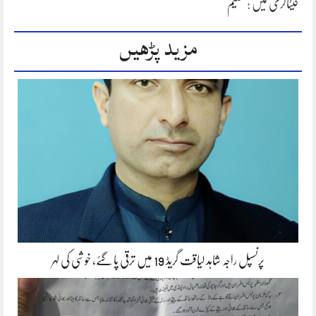
کیٹاگری میں :
تعلیم
مزید پڑھیں
پرنسپل راجہ شاہد لیاقت گریڈ 19 میں ترقی پا گئے، خوشی کی لہر