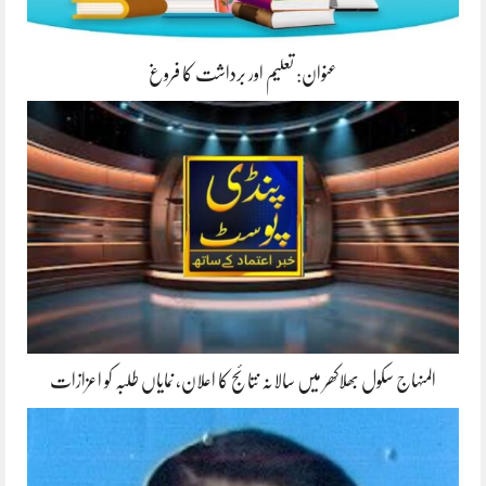
عنوان: تعلیم اور برداشت کا فروغ
المنہاج سکول بھلاکھر میں سالانہ نتائج کا اعلان، نمایاں طلبہ کو اعزازات