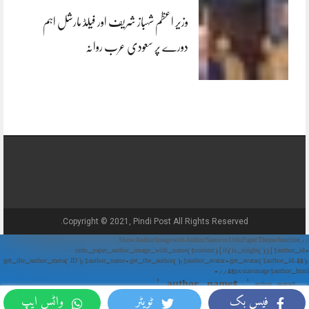
وزیر اعظم شہباز شریف اور فیلڈ مارشل اہم
دورے پر سعودی عرب روانہ
Copyright © 2021, Pindi Post All Rights Reserved.
// Show Author Image with Author Name in UrduPaper Theme function
urdu_paper_author_image_with_name($content) { if (is_single()) { $author_id =
get_the_author_meta('ID'); $author_name = get_the_author(); $author_avatar = get_avatar($author_id, 48);
// 48px size image $author_html = '
' . $author_name . '
' . $author_avatar . '
فیس بک
ٹویٹر
واٹس ایپ
'; return $author_html . $content; } return $content; } add_filter('the_content',