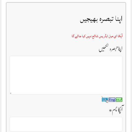
اپنا تبصرہ بھیجیں
آپکا ای میل ایڈریس شائع نہیں کیا جائے گا
اپنا تبصرہ لکھیں
آپکا نام
*