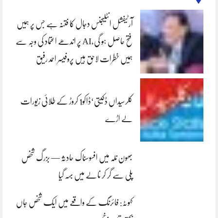
آرٹیفشل انٹلیجنس دجال کا فتنہ ہے جس پر ہمیں
فتح حاصل ہو گی،AI پر اندھے اعتماد کی وجہ سے
ہمیں خطرات لاحق ہیں پروفیسر احمد رفیق
کلرسیداں ڈکیتی‘ڈاکو1 کروڑ کے طلائی زیورات
لے اڑے
بھون نلہ میں افسوسناک حادثہ — بزرگ شخص
پلی سے گر کر نالے میں بہہ گیا
کہوٹہ: فائرنگ کے واقعے میں ایک شخص جاں