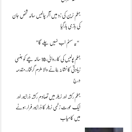
جہلم ٹرین کی زد میں آکر چالیس سالہ شخص جان
کی بازی ہارگیا
“یہ سسٹم اب نہیں چلے گا”
جہلم پولیس کی کارروائی،10 سالہ بچے کو جنسی
زیادتی کا نشانہ بنانے والا ملزم گرفتار،مقدمہ
درج
جہلم رکشہ اور ٹریلر میں تصادم رکشہ ڈرائیور اور
ایک عورت زخمی ٹریلر کا ڈرائیور فرار ہونے
میں کامیاب