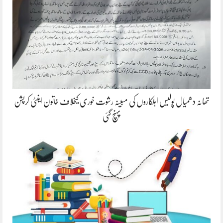
تھانہ دھمیال پولیس اہلکاروں کی مبینہ رشوت خوری کیخلاف خاتون اینٹی کرپشن
پہنچ گئی