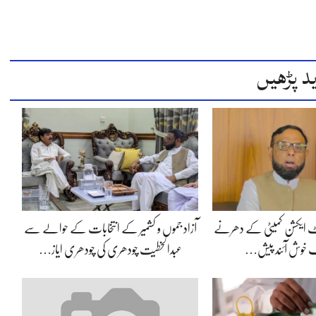
د پڑھیں
ئنٹ ایکشن کمیٹی کے دھرنے
آزاد جموں و کشمیر کے انتخابات کے حوالے سے
یک خوش آئند پیش…
عبدالخطیت چودھری کی چودھری ایاز…