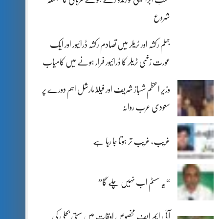
شروع
جہلم رکشہ اور ٹریلر میں تصادم رکشہ ڈرائیور اور ایک
عورت زخمی ٹریلر کا ڈرائیور فرار ہونے میں کامیاب
وزیر اعظم شہباز شریف اور فیلڈ مارشل اہم دورے پر
سعودی عرب روانہ
غریب، غریب تر ہوتا جا رہا ہے
“یہ سسٹم اب نہیں چلے گا”
آئی ایم ایف مخصوص اوقات میں سستی بجلی کی