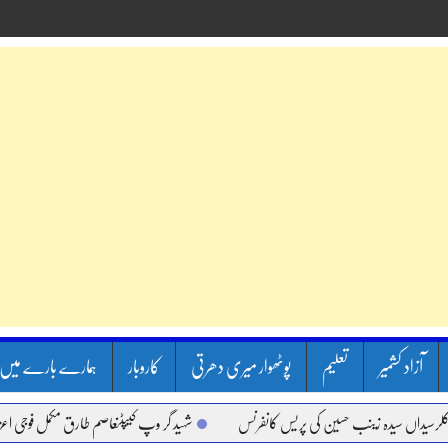
آزاد کشمیر
تعلیم
پوٹھوار میری دھرتی
کاروبار
ہمارے بارے میں
اں سیدہ زینب حسین کی پریس کانفرنس
شہید گر وپ کیپٹنعاصم طارق مکمل فوجی اعزاز کے س