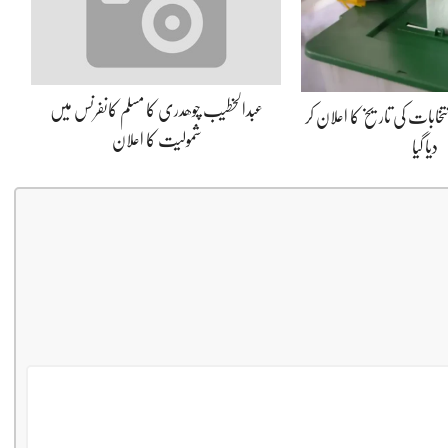
عبدالخطیب چوھدری کا مسلم کانفرنس میں
نتخابات کی تاریخ کا اعلان کر
شمولیت کا اعلان
دیا گیا