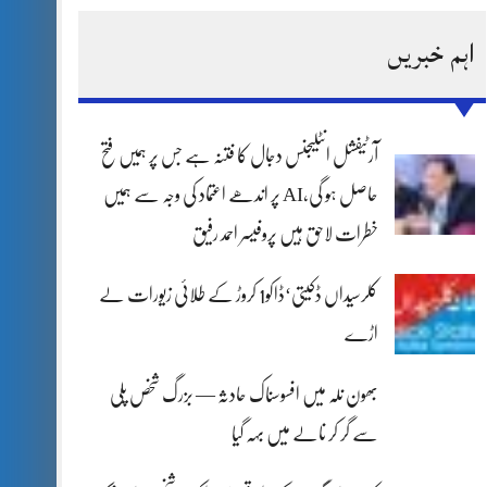
اہم خبریں
آرٹیفشل انٹلیجنس دجال کا فتنہ ہے جس پر ہمیں فتح
حاصل ہو گی،AI پر اندھے اعتماد کی وجہ سے ہمیں
خطرات لاحق ہیں پروفیسر احمد رفیق
کلرسیداں ڈکیتی‘ڈاکو1 کروڑ کے طلائی زیورات لے
اڑے
بھون نلہ میں افسوسناک حادثہ — بزرگ شخص پلی
سے گر کر نالے میں بہہ گیا