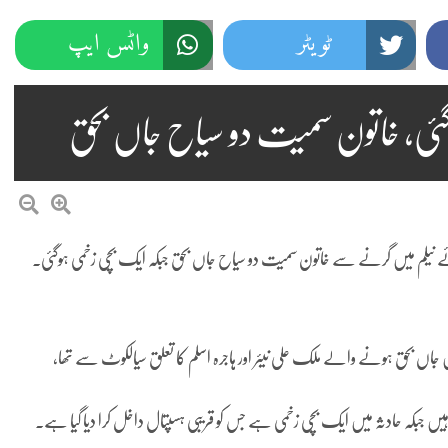
ٹویٹر
واٹس ایپ
رگئی، خاتون سمیت دو سیاح جاں بحق
ئے نیلم میں گرنے سے خاتون سمیت دو سیاح جاں بحق جبکہ ایک بچی زخمی ہوگئی۔
 بحق ہونے والے ملک علی نیئر اور ہاجرہ اسلم کا تعلق سیالکوٹ سے تھا،
 ہیں جبکہ حادثہ میں ایک بچی زخمی ہے جس کو قریبی ہسپتال داخل کرا دیا گیا ہے۔