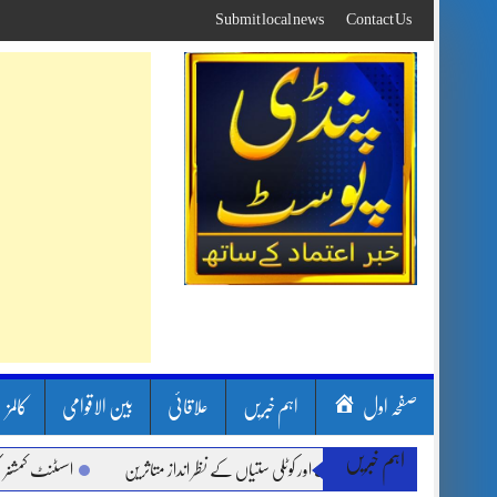
Skip
Submit local news
Contact Us
to
content
صفحہ اول
اہم خبریں
علاقائی
بین الاقوامی
کالمز
اہم خبریں
ن بارشیں، لینڈ سلائیڈنگ اور کوٹلی ستیاں کے نظر انداز متاثرین
اسسٹنٹ کمشنر کلرسید