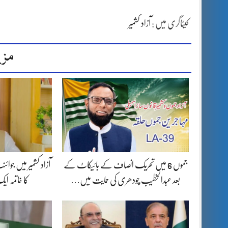
کیٹاگری میں :
آزاد کشمیر
مزی
جموں 6 میں تحریک انصاف کے بائیکاٹ کے
آزاد کشمیر میں جوا
بعد عبدالخطیب چودھری کی حمایت میں…
کا خاتمہ ا