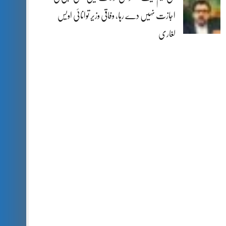
اجازت نہیں دے رہا، وفاقی وزیر توانائی اویس
لغاری