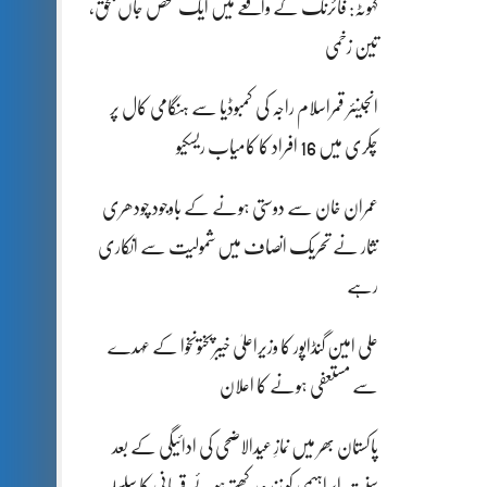
کہوٹہ: فائرنگ کے واقعے میں ایک شخص جاں بحق،
تین زخمی
انجینئر قمراسلام راجہ کی کمبوڈیا سے ہنگامی کال پر
چکری میں 16 افراد کا کامیاب ریسکیو
عمران خان سے دوستی ہونے کے باوجود چودھری
نثار نے تحریک انصاف میں شمولیت سے انکاری
رہے
علی امین گنڈاپور کا وزیراعلیٰ خیبرپختونخوا کے عہدے
سے مستعفی ہونے کا اعلان
پاکستان بھر میں نمازِ عیدالاضحی کی ادائیگی کے بعد
سنتِ ابراہیمی کو زندہ رکھتے ہوئے قربانی کا سلسلہ