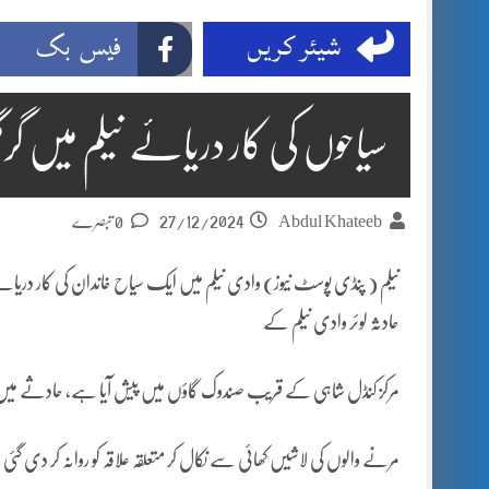
شیئر کریں
فیس بک
سیاحوں کی کار دریائے نیلم میں گ
27/12/2024
Abdul Khateeb
0 تبصرے
نیلم ( پنڈی پوسٹ نیوز) وادی نیلم میں ایک سیاح خاندان کی کار دریا
حادثہ لوئر وادی نیلم کے
مرکز کنڈل شاہی کے قریب صندوک گاؤں میں پیش آیا ہے، حادثے میں جاں
مرنے والوں کی لاشیں کھائی سے نکال کر متعلقہ علاقہ کو روانہ کر دی گئی