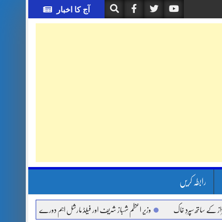
آج کا اخبار
رابطہ کریں
اتھ سپردِ خاک
وزیر اعظم شہباز شریف اور فیلڈ مارشل اہم دورے پر سعودی عرب روانہ