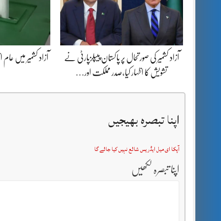
آزاد کشمیر کی صورتحال پر پاکستان پیپلزپارٹی نے
آزاد کشمیر میں عام ا
تشویش کا اظہار کیا،صدر مملکت اور…
اپنا تبصرہ بھیجیں
آپکا ای میل ایڈریس شائع نہیں کیا جائے گا
اپنا تبصرہ لکھیں