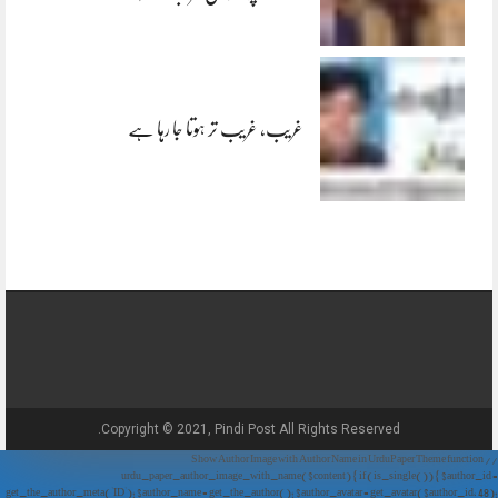
غریب، غریب تر ہوتا جا رہا ہے
Copyright © 2021, Pindi Post All Rights Reserved.
// Show Author Image with Author Name in UrduPaper Theme function
urdu_paper_author_image_with_name($content) { if (is_single()) { $author_id =
get_the_author_meta('ID'); $author_name = get_the_author(); $author_avatar = get_avatar($author_id, 48);