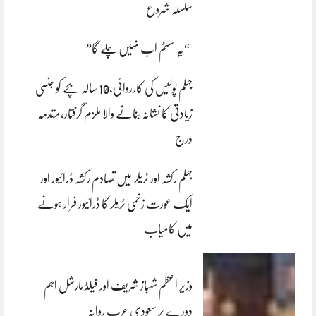
سلسلہ شروع
“یہ سسٹم اب نہیں چلے گا”
جہلم پولیس کی کارروائی،10 سالہ بچے کو جنسی
زیادتی کا نشانہ بنانے والا ملزم گرفتار،مقدمہ
درج
جہلم رکشہ اور ٹریلر میں تصادم رکشہ ڈرائیور اور
ایک عورت زخمی ٹریلر کا ڈرائیور فرار ہونے
میں کامیاب
وزیر اعظم شہباز شریف اور فیلڈ مارشل اہم
دورے پر سعودی عرب روانہ