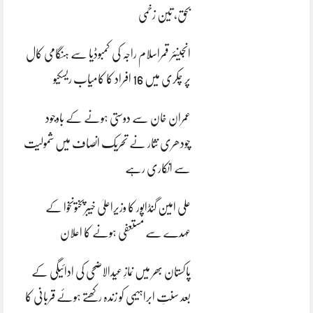
بحق، تین زخمی
انجینئر قمراسلام راجہ کی کمبوڈیا سے ہنگامی کال
پر چکری میں 16 افراد کا کامیاب ریسکیو
عمران خان سے دوستی ہونے کے باوجود
چودھری نثار نے تحریک انصاف میں شمولیت
سے انکاری رہے
علی امین گنڈاپور کا وزیراعلیٰ خیبرپختونخوا کے
عہدے سے مستعفی ہونے کا اعلان
پاکستان بھر میں نمازِ عیدالاضحی کی ادائیگی کے
بعد سنتِ ابراہیمی کو زندہ رکھتے ہوئے قربانی کا