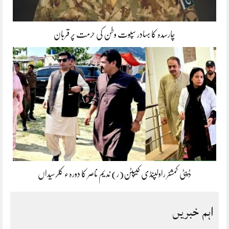
چارسدہ کا بہادر سپوت وطن کی حرمت پر قربان
ڈپٹی کمشنر راولپنڈی کیپٹن(ر) ندیم ناصر کا دورہء کلرسیداں
اہم خبریں