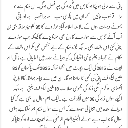
پانی سے خالی ہو چکا ہو گا جس میں گندم کی بمپر فصل ہو گی۔اس ڈیم سے جو
علاقے ڈوب جائیں گے ان میں چکری سب سے بڑا قصبہ ہے اور باقی
چھوٹے دیہات ہوں گے۔لاہور اسلام آباد موٹر وے کا 85 کلومیٹر علاقہ بھی زیر
آب آئے گا جس سے موٹر وے کا رخ بھی موڑنا پڑے گا کیونکہ جب موٹر وے
بنائی گئی اس وقت بھی یہ جگہ مجوزہ ڈیم کے لیے مختص تھی مگر اس وقت کے
حکام نے مجرمانہ چشم پوشی اختیار کی۔کیا دریائے سندھ میں اتنا پانی ہے؟آئی ایم
ایف نے 2015 کی ایک رپورٹ میں لکھا تھا کہ 2025 تک پاکستان کو 83
ملین ایکڑ فٹ پانی کی کمی کا سامنا ہو گا۔ ان میں سے دیامر بھاشا، کالا باغ،
اکھوڑی اور کرم تنگی ڈیم کی مجموعی صلاحت 19 ملین ایکڑ فٹ بنتی ہے جبکہ
اکیلے سواں ڈیم کی 38ملین ایکڑ فٹ ہے۔ایک اہم سوال یہ بھی ہے کہ کیا
دریائے سندھ میں اتنا پانی موجود ہے کہ اس سے سواں ڈیم بھر سکتا ہے؟اس
سوال کا جواب دیتے ہوئے انجنیئرانعام الرحمٰن نے انڈیپنڈنٹ اردو کو بتایا کہ