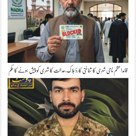
قائداعظم نامی شہری کا شناختی کارڈ بلاک،عدالت کا شہری کو پیش ہونے کا حکم