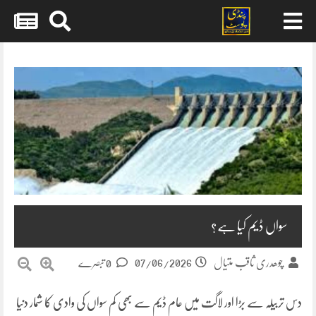
Skip
to
content
سواں ڈیم کیا ہے؟
07/06/2026
چوھدری ثاقب متیال
0 تبصرے
دس تربیلہ سے بڑا اور لاگت میں عام ڈیم سے بھی کم سواں کی وادی کا شمار دنیا