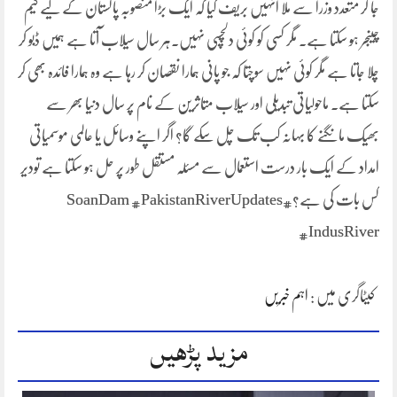
جا کر متعدد وزرا سے ملا انہیں بریف کیا کہ ایک بڑا منصوبہ پاکستان کے لیے گیم
چینجر ہو سکتا ہے۔ مگر کسی کو کوئی دلچسپی نہیں۔ہر سال سیلاب آتا ہے ہمیں ڈبو کر
چلا جاتا ہے مگر کوئی نہیں سوچتا کہ جو پانی ہمارا نقصان کر رہا ہے وہ ہمارا فائدہ بھی کر
سکتا ہے۔ ماحولیاتی تبدیلی اور سیلاب متاثرین کے نام پر سال دنیا بھر سے
بھیک مانگنے کا بہانہ کب تک چل سکے گا؟ اگر اپنے وسائل یا عالمی موسمیاتی
امداد کے ایک بار درست استعمال سے مسئلہ مستقل طور پر حل ہو سکتا ہے تودیر
کس بات کی ہے؟#SoanDam #PakistanRiverUpdates
#IndusRiver
کیٹاگری میں :
اہم خبریں
مزید پڑھیں