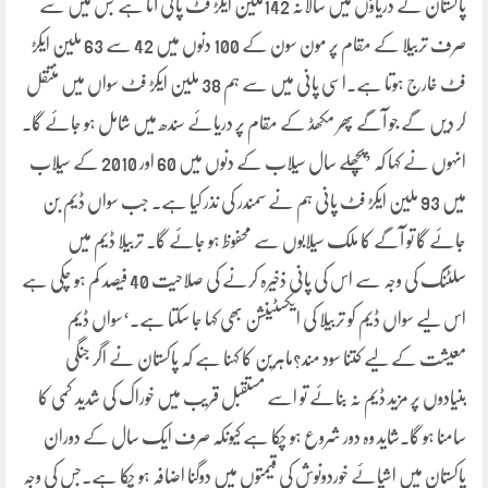
پاکستان کے دریاؤں میں سالانہ 142ملین ایکڑ فٹ پانی آتا ہے جس میں سے
صرف تربیلا کے مقام پر مون سون کے 100 دنوں میں 42 سے 63 ملین ایکڑ
فٹ خارج ہوتا ہے۔اسی پانی میں سے ہم 38 ملین ایکڑ فٹ سواں میں منتقل
کر دیں گے جو آگے پھر مکھڈ کے مقام پر دریائے سندھ میں شامل ہو جائے گا۔
انہوں نے کہا کہ ’پچھلے سال سیلاب کے دنوں میں 60 اور 2010 کے سیلاب
میں 93 ملین ایکڑ فٹ پانی ہم نے سمندر کی نذر کیا ہے۔ جب سواں ڈیم بن
جائے گا تو آگے کا ملک سیلابوں سے محفوظ ہو جائے گا۔ تربیلا ڈیم میں
سلٹنگ کی وجہ سے اس کی پانی ذخیرہ کرنے کی صلاحیت 40 فیصد کم ہو چکی ہے
اس لیے سواں ڈیم کو تربیلا کی ایکسٹینشن بھی کہا جا سکتا ہے۔‘سواں ڈیم
معیشت کے لیے کتنا سود مند؟ماہرین کا کہنا ہے کہ پاکستان نے اگر جنگی
بنیادوں پر مزید ڈیم نہ بنائے تو اسے مستقبل قریب میں خوراک کی شدید کمی کا
سامنا ہو گا۔شاید وہ دور شروع ہو چکا ہے کیونکہ صرف ایک سال کے دوران
پاکستان میں اشیائے خوردونوش کی قیمتوں میں دوگنا اضافہ ہو چکا ہے۔جس کی وجہ