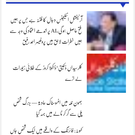
آرٹیفشل انٹلیجنس دجال کا فتنہ ہے جس پر ہمیں
فتح حاصل ہو گی،AI پر اندھے اعتماد کی وجہ سے
ہمیں خطرات لاحق ہیں پروفیسر احمد رفیق
کلرسیداں ڈکیتی‘ڈاکو1 کروڑ کے طلائی زیورات
لے اڑے
بھون نلہ میں افسوسناک حادثہ — بزرگ شخص
پلی سے گر کر نالے میں بہہ گیا
کہوٹہ: فائرنگ کے واقعے میں ایک شخص جاں