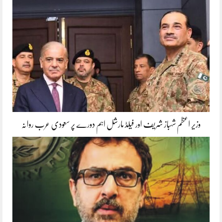
وزیر اعظم شہباز شریف اور فیلڈ مارشل اہم دورے پر سعودی عرب روانہ