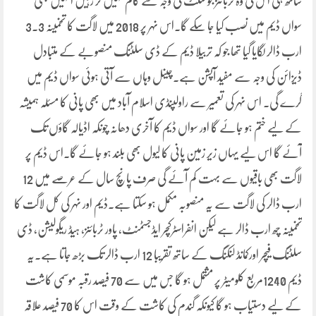
ساتھ ہی اس کی وہ ٹربائنز جو سلٹ کی وجہ سے کام نہیں کر رہیں انہیں بھی
سواں ڈیم میں نصب کیا جا سکے گا۔اس نہر پر 2018 میں لاگت کا تخمینہ 3.3
ارب ڈالر لگایا گیا تھا جو کہ تربیلا ڈیم کے ڈی سلٹنگ منصوبے کے متبادل
ڈیزائن کی وجہ سے مفید آپشن ہے۔چینل وہاں سے آتی ہوئی سواں ڈیم میں
گرے گی۔ اس نہر کی تعمیر سے راولپنڈی اسلام آباد میں بھی پانی کا مسئلہ ہمیشہ
کے لیے ختم ہو جائے گا اور سواں ڈیم کا آخری دھانہ چونکہ اڈیالہ گاؤں تک
آئے گا اس لیے یہاں زیر زمین پانی کا لیول بھی بلند ہو جائے گا۔اس ڈیم پر
لاگت بھی باقیوں سے بہت کم آئے گی صرف پانچ سال کے عرصے میں 12
ارب ڈالر کی لاگت سے یہ منصوبہ مکمل ہو سکتا ہے۔ڈیم اور نہر کی کل لاگت کا
تخمینہ چھ ارب ڈالر ہے لیکن انفراسٹرکچر ایڈجسٹمنٹ، پاور ٹربائنز، ہیڈ ریگولیشن، ڈی
سلٹنگ فیچر اورکمانڈ لنکنگ کے ساتھ تقریبا 12 ارب ڈالر تک بڑھ جاتا ہے۔یہ
ڈیم 1240مربع کلومیٹر پر مشتمل ہو گا جس میں سے 70 فیصد رقبہ موسمی کاشت
کے لیے دستیاب ہو گا کیونکہ گندم کی کاشت کے وقت اس کا 70 فیصد علاقہ