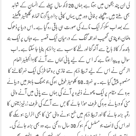
کی ان چند جگہوں میں ہوتا ہے جہاں 20 لاکھ سال پہلے کے انسان کے شواہد
بھی ملتے ہیں۔پچھلے برفانی دور میں یہاں کافی بڑا دریا گزرتا تھا جو گلیشیئر پگھلنے
کے بعد اب سکڑ کر ایک نالے کی صورت ہی باقی رہ گیا ہے۔اس دریا پرڈھوک
پٹھان جو پنڈی گھیب اور تلہ گنگ کے درمیان ایک قصبہ ہے وہاں پر ایک بند
باندھ کر کالا باغ سے آٹھ گنا اور خطےکا سب سے بڑا ڈیم بنایا جا سکتا ہے۔اب
سوال یہ پیدا ہوتا ہے کہ ا س کے لیے پانی کہاں سے آئے گا؟انجینیئر انعام
الرحمٰن نے اس کے لیے تربیلا ڈیم سے غازی بروتھا طرز کی ایک نہر نکالنے کا
منصوبہ پیش کیا ہے۔یہ نہر50.3 کلومیٹر طویل ہو گی جو جھنگ باہتر میں دریائے
ہرو کے مقام پر ایک چھوٹے ذخیرہ پر آئے گی جہاں سے پانی میں آنے والی
مٹی کو دریائے ہرو کی طرف موڑا جائے گا جس سے آگے کی طرف زرخیز زمینوں کا
رقبہ بڑھ جائے گا اور تربیلا ڈیم میں جمع ہونے والی مٹی کا بھی اخراج ہو سکے گا
اور اس کی لائف جو مسلسل کم ہو کر 30 سال رہ گئی ہے وہ بھی بڑھ جائے گی۔