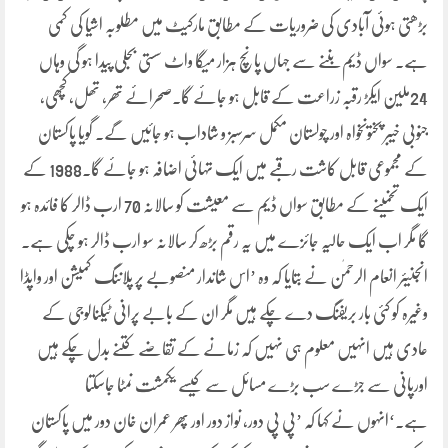
بڑھتی ہوئی آبادی کی ضروریات کے مطابق مارکیٹ میں مطلوبہ اشیا کی کمی
ہے۔ سواں ڈیم بننے سے جہاں پانچ ہزار میگا واٹ سستی بجلی پیدا ہو گی وہاں
24ملین ایکڑ رقبہ زراعت کے قابل ہو جائے گا۔صحرائے تھر، تھل، کچھی،
جنوبی خیبر پختونخواہ اور چولستان مکمل سرسبز و شاداب ہو جائیں گے۔ گویا پاکستان
کے مجموعی قابل کاشت رقبے میں ایک تہائی اضافہ ہو جائے گا۔1988 کے
ایک تخمینے کے مطابق سواں ڈیم سے معیشت کو سالانہ 70 ارب ڈالر کا فائدہ ہو
گا مگر اب ایک حالیہ جائزے میں یہ رقم بڑھ کر سالانہ سو ارب ڈالر ہو چکی ہے۔
انجنیئر انعام الرحمٰن نے بتایا کہ وہ ’اس شاندار منصوبے پر پلاننگ کمیشن اور واپڈا
وغیرہ کو کئی بار بریفنگ دے چکے ہیں مگر ان کے بابے پرانی ٹیکنالوجی کے
عادی ہیں انہیں معلوم ہی نہیں کہ زمانے کے تقاضے کتنے بدل چکے ہیں
اورپانی سے جڑے سب بڑے مسائل سے کیسے یکمشت نمٹا جاسکتا
ہے۔‘انہوں نے کہا کہ ’پی پی دور، نواز دور اور پھر عمران خان دور میں پاکستان