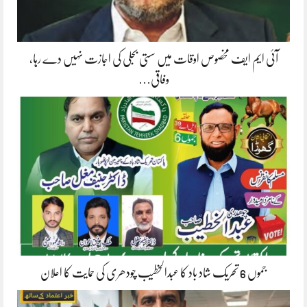
آئی ایم ایف مخصوص اوقات میں سستی بجلی کی اجازت نہیں دے رہا،
وفاقی…
جموں 6 تحریک شاد باد کا عبدالخطیب چودھری کی حمایت کا اعلان