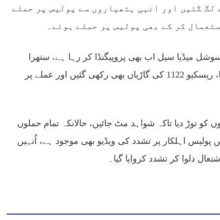
لگ گئیں اور انہی ہتھیاروں سے پولیس پر حملے
تعمال کر کے بھی پولیس پر حملے ہوئے۔
سوشل میڈیا سیل اب بھی پروپیگنڈا کر رہا ہے، ستھرا
پنجاب کی گاڑیاں چھینی گئیں اور ان پر سفر کیا گیا، ریسکیو 1122 کی گاڑیاں بھی رکھی گئیں اور عملے پر
 کو توڑ دیا تاکہ شواہد مٹ جائیں، حالانکہ تمام حملوں
پولیس اہلکار پر تشدد کی ویڈیو بھی موجود ہے، اُنہیں
تعال دلوا کر تشدد کروایا گیا۔