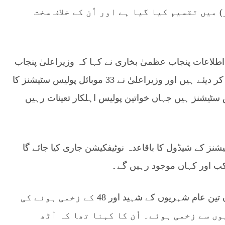
میں تقسیم کیا گیا ہے اور اُن کے خلاف سخت
طلاعات پنجاب عظمیٰ بخاری نے کہا کہ وزیراعلیٰ پنجاب
نے سیلاب زدگان کے حوالے سے کیے گئے وعدے پورے کر دیئے ہیں اور وزیراعلیٰ نے 33 موبائل پولیس سٹیشنز کا
 سٹیشنز ہیں جہاں خواتین پولیس اہلکار تعینات رہیں
شنز کے شیڈول کا باقاعدہ نوٹیفکیشن جاری کیا جائے گا
 کب اور کہاں موجود رہیں گے۔
عظمیٰ بخاری نے کہا کہ مریدکے آپریشنز کے دوران تین عام شہریوں کے شہید اور 48 کے زخمی ہونے کی
س اہلکار گولیوں سے زخمی ہوئے۔ اُن کا کہنا تھا کہ آٹھ