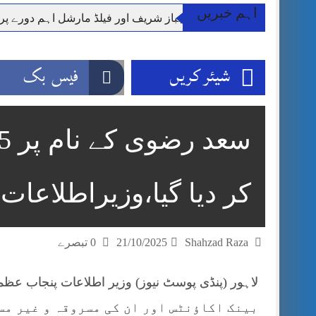
اہم خبریں
وزیر اعظم شہباز شریف اور فیلڈ مارشل اہم دورے پ
آئی ایم ایف مخصوص اوقات میں سستی بجلی کی اجازت 
قائداعظم نامی شہری کا شناختی کارڈ بلاک،عدالت کا
شیئر کریں
فیس بک
ڈپٹی کمشنر راولپنڈی کیپٹن(ر) ندیم ناصر کا دورہء کل
اسلام آباد میں غیرملکی وفود کی آمد کے موقع پر ڈیوٹی سے غائب پولیس اہلکاروں کی
مون سون بارشیں، لینڈ سلائیڈنگ اور کوٹلی ستیاں کے نظ
شہید گر وپ کیپٹنعاصم طارق مکمل فوجی اعزاز کے س
کر دیا گیا،وزیراطلاعات
Shahzad Raza
21/10/2025
0 تبصرے
بینک اکاؤنٹس اور ان کی مسروقہ و غیر مس