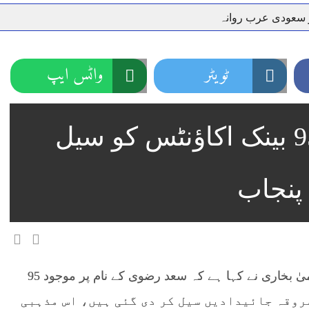
ر سعودی عرب روانہ
نہیں دے رہا، وفاقی وزیر توانائی اویس لغاری
جموں 6 تحریک شاد باد کا عبدالخطیب چودھری کی حمایت کا اعلان
 شہری کو پیش ہونے کا حکم
چارسدہ کا بہادر سپوت وطن کی 
ٹویٹر
واٹس ایپ
رسیداں
خلاف سخت ایکشن، 2 اے ایس آئی سمیت 12 اہلکاروں کو نوکری سے فارغ کردیا گیا۔
ر انداز متاثرین
اسسٹنٹ کمشنر کلرسیداں سیدہ زینب حسین
سعد رضوی کے نام پر 95 بینک اکاؤنٹس کو سیل
اتھ سپردِ خاک
 پنجاب
لاہور (پنڈی پوسٹ نیوز) وزیر اطلاعات پنجاب عظمیٰ بخاری نے کہا ہے کہ سعد رضوی کے نام پر موجود 95
روقہ جائیدادیں سیل کر دی گئی ہیں، اس مذہبی