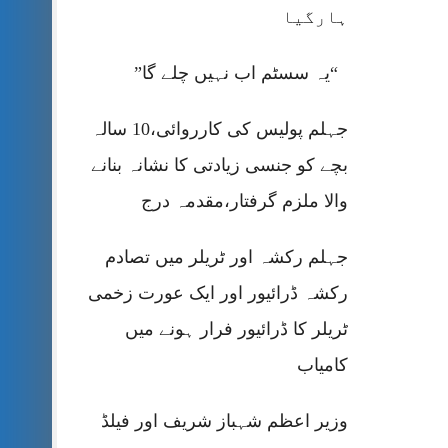
ہارگیا
“یہ سسٹم اب نہیں چلے گا”
جہلم پولیس کی کارروائی،10 سالہ
بچے کو جنسی زیادتی کا نشانہ بنانے
والا ملزم گرفتار،مقدمہ درج
جہلم رکشہ اور ٹریلر میں تصادم
رکشہ ڈرائیور اور ایک عورت زخمی
ٹریلر کا ڈرائیور فرار ہونے میں
کامیاب
وزیر اعظم شہباز شریف اور فیلڈ