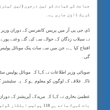
جماعت کی قیادت کو تین درجوں (تین ٹیئرز) 
کریک ڈاؤن جاری ہے۔
ڈی جی پی آر میں پریس کانفرنس کے دوران وزیر ا
افتتاح کیا ہے، جن میں سے سات پنک موبائل پولیس
گی۔
صوبائی وزیر اطلاعات نے کہا کہ موبائل پولیس سٹی
تاکہ علاقے کے لوگوں کو معلوم ہو کہ یہ سٹیشنز
بات کہی؛ ساتھ ہی 118 پولی