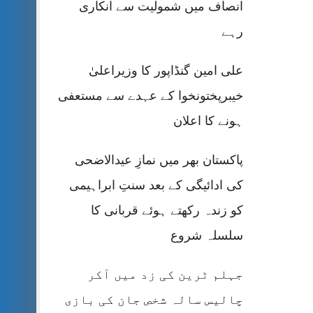
انصاف میں شمولیت سے انکاری
رہے
علی امین گنڈاپور کا وزیراعلیٰ
خیبرپختونخوا کے عہدے سے مستعفی
ہونے کا اعلان
پاکستان بھر میں نمازِ عیدالاضحی
کی ادائیگی کے بعد سنتِ ابراہیمی
کو زندہ رکھتے ہوئے قربانی کا
سلسلہ شروع
جہلم ٹرین کی زد میں آکر
چالیس سالہ شخص جان کی بازی