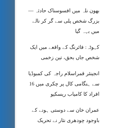
بھون نلہ میں افسوسناک حادثہ —
بزرگ شخص پلی سے گر کر نالے
میں بہہ گیا
کہوٹہ: فائرنگ کے واقعے میں ایک
شخص جاں بحق، تین زخمی
انجینئر قمراسلام راجہ کی کمبوڈیا
سے ہنگامی کال پر چکری میں 16
افراد کا کامیاب ریسکیو
عمران خان سے دوستی ہونے کے
باوجود چودھری نثار نے تحریک