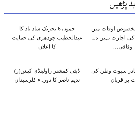
د پڑھیں
 مخصوص اوقات میں
جموں 6 تحریک شاد باد کا
ی اجازت نہیں دے
عبدالخطیب چودھری کی حمایت
 وفاقی…
کا اعلان
ہادر سپوت وطن کی
ڈپٹی کمشنر راولپنڈی کیپٹن(ر)
 پر قربان
ندیم ناصر کا دورہء کلرسیداں