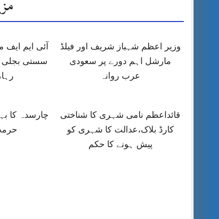
مزی
وزیر اعظم شہباز شریف اور فیلڈ
آئی ایم ایف
مارشل اہم دورے پر سعودی
سستی بجلی ک
عرب روانہ
رہا،
قائداعظم نامی شہری کا شناختی
چارسدہ کا ب
کارڈ بلاک،عدالت کا شہری کو
حرمت
پیش ہونے کا حکم