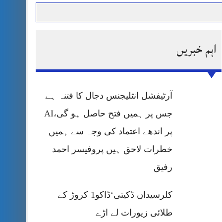
اہم خبریں
حرمت پر قربان
 کی پریس کانفرنس
آرٹیفشل انٹلیجنس دجال کا فتنہ ہے
جس پر ہمیں فتح حاصل ہو گی،AI
پر اندھے اعتماد کی وجہ سے ہمیں
خطرات لاحق ہیں پروفیسر احمد
رفیق
کلرسیداں ڈکیتی‘ڈاکو1 کروڑ کے
طلائی زیورات لے اڑے