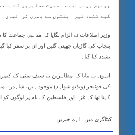
پولیس وینز اسلحہ سمیت مظاہرین کے ہاتھ 
کیے گئے، نیز اینٹوں سے بھری ٹرالیاں اس
وزیر اطلاعات نے الزام لگایا کہ مذہبی جماعت کا 
تشدد کیا گیا۔
انہوں نے بتایا کہ مظاہرین نے سیف سٹی کے کیمروں
کی فوٹیجز (ویڈیو شواہد) موجود ہیں، شاہدرہ میں 
کہنا تھا کہ غزہ اور فلسطین کے نام پر لوگوں کو اش
کیٹاگری میں :
اہم خبریں