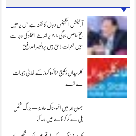
آرٹیفشل انٹلیجنس دجال کا فتنہ ہے جس پر ہمیں
فتح حاصل ہو گی،AI پر اندھے اعتماد کی وجہ سے
ہمیں خطرات لاحق ہیں پروفیسر احمد رفیق
کلرسیداں ڈکیتی‘ڈاکو1 کروڑ کے طلائی زیورات
لے اڑے
بھون نلہ میں افسوسناک حادثہ — بزرگ شخص
پلی سے گر کر نالے میں بہہ گیا
کہوٹہ: فائرنگ کے واقعے میں ایک شخص جاں