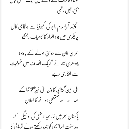
بحق، تین زخمی
انجینئر قمراسلام راجہ کی کمبوڈیا سے ہنگامی کال
پر چکری میں 16 افراد کا کامیاب ریسکیو
عمران خان سے دوستی ہونے کے باوجود
چودھری نثار نے تحریک انصاف میں شمولیت
سے انکاری رہے
علی امین گنڈاپور کا وزیراعلیٰ خیبرپختونخوا کے
عہدے سے مستعفی ہونے کا اعلان
پاکستان بھر میں نمازِ عیدالاضحی کی ادائیگی کے
بعد سنتِ ابراہیمی کو زندہ رکھتے ہوئے قربانی کا