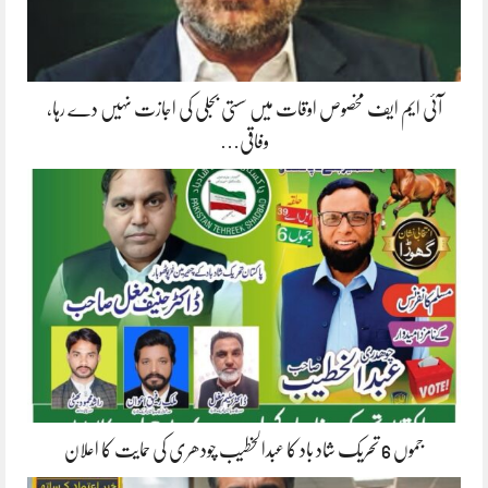
آئی ایم ایف مخصوص اوقات میں سستی بجلی کی اجازت نہیں دے رہا،
وفاقی…
جموں 6 تحریک شاد باد کا عبدالخطیب چودھری کی حمایت کا اعلان