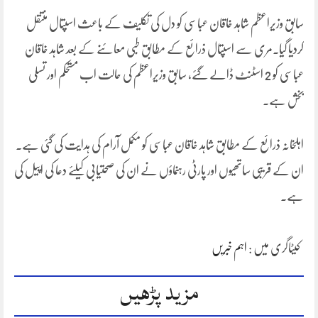
سابق وزیراعظم شاہد خاقان عباسی کو دل کی تکلیف کے باعث اسپتال منتقل
کردیا گیا۔مری سے اسپتال ذرائع کے مطابق طبی معائنے کے بعد شاہد خاقان
عباسی کو 2 اسٹنٹ ڈالے گئے، سابق وزیراعظم کی حالت اب مستحکم اور تسلی
بخش ہے۔
اہلخانہ ذرائع کے مطابق شاہد خاقان عباسی کو مکمل آرام کی ہدایت کی گئی ہے۔
ان کے قریبی ساتھیوں اور پارٹی رہنماؤں نے ان کی صحتیابی کیلئے دعا کی اپیل کی
ہے۔
کیٹاگری میں :
اہم خبریں
مزید پڑھیں