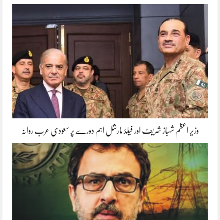
وزیر اعظم شہباز شریف اور فیلڈ مارشل اہم دورے پر سعودی عرب روانہ