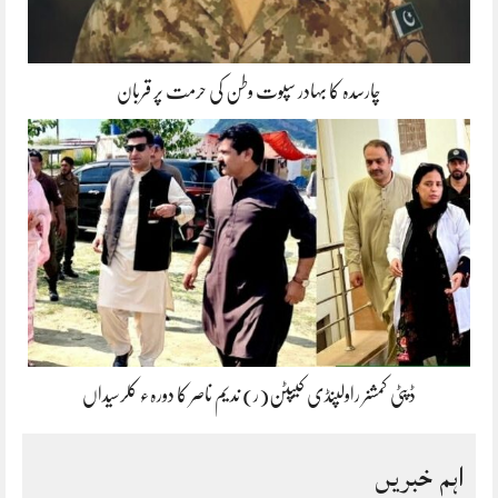
چارسدہ کا بہادر سپوت وطن کی حرمت پر قربان
ڈپٹی کمشنر راولپنڈی کیپٹن(ر) ندیم ناصر کا دورہء کلرسیداں
اہم خبریں