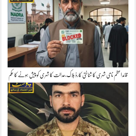
قائداعظم نامی شہری کا شناختی کارڈ بلاک،عدالت کا شہری کو پیش ہونے کا حکم