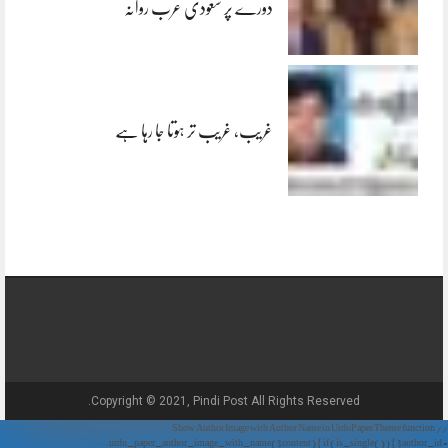
دورے پر سعودی عرب روانہ
غریب، غریب تر ہوتا جا رہا ہے
Copyright © 2021, Pindi Post All Rights Reserved.
// Show Author Image with Author Name in UrduPaper Theme function
urdu_paper_author_image_with_name($content) { if (is_single()) { $author_id =