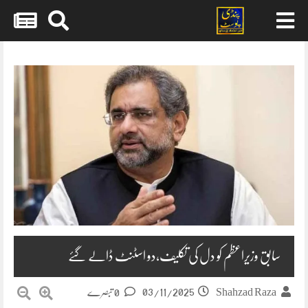
Skip
to
content
سابق وزیراعظم کو دل کی تکلیف،دو اسٹنٹ ڈالے گئے
03/11/2025
Shahzad Raza
0 تبصرے