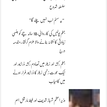
سلسلہ شروع
“یہ سسٹم اب نہیں چلے گا”
جہلم پولیس کی کارروائی،10 سالہ بچے کو جنسی
زیادتی کا نشانہ بنانے والا ملزم گرفتار،مقدمہ
درج
جہلم رکشہ اور ٹریلر میں تصادم رکشہ ڈرائیور اور
ایک عورت زخمی ٹریلر کا ڈرائیور فرار ہونے
میں کامیاب
وزیر اعظم شہباز شریف اور فیلڈ مارشل اہم