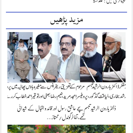
کیٹاگری میں :
گلدستہ
مزید پڑھیں
ڈاکٹر ہارون الرشید تبسم سچے عاشق رسول اور قائد و اقبال کے شیدائی
تھے،تفاخرگوندل/ممتاز…