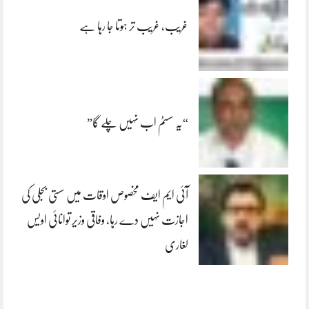
غریب، غریب تر ہوتا جا رہا ہے
“یہ سسٹم اب نہیں چلے گا”
آئی ایم ایف مخصوص اوقات میں سستی بجلی کی
اجازت نہیں دے رہا، وفاقی وزیر توانائی اویس
لغاری