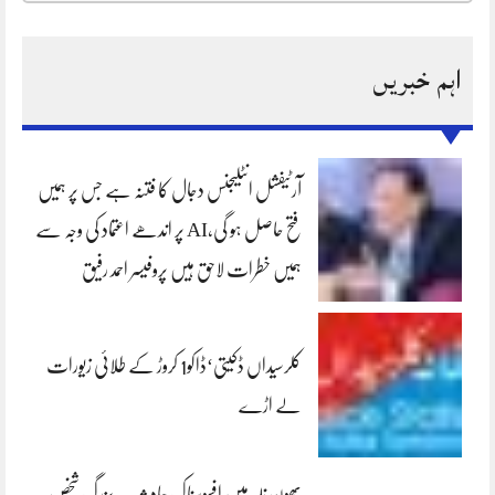
اہم خبریں
آرٹیفشل انٹلیجنس دجال کا فتنہ ہے جس پر ہمیں
فتح حاصل ہو گی،AI پر اندھے اعتماد کی وجہ سے
ہمیں خطرات لاحق ہیں پروفیسر احمد رفیق
کلرسیداں ڈکیتی‘ڈاکو1 کروڑ کے طلائی زیورات
لے اڑے
بھون نلہ میں افسوسناک حادثہ — بزرگ شخص