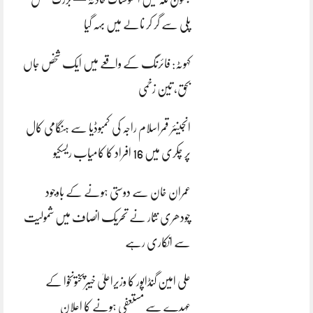
پلی سے گر کر نالے میں بہہ گیا
کہوٹہ: فائرنگ کے واقعے میں ایک شخص جاں
بحق، تین زخمی
انجینئر قمراسلام راجہ کی کمبوڈیا سے ہنگامی کال
پر چکری میں 16 افراد کا کامیاب ریسکیو
عمران خان سے دوستی ہونے کے باوجود
چودھری نثار نے تحریک انصاف میں شمولیت
سے انکاری رہے
علی امین گنڈاپور کا وزیراعلیٰ خیبرپختونخوا کے
عہدے سے مستعفی ہونے کا اعلان