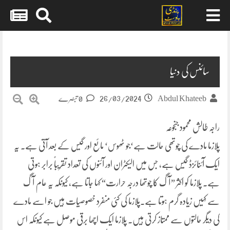
Skip
to
content
سائنس کی دنیا
26/03/2024
Abdul Khateeb
0 تبصرے
راجہ طالش محمود جنجوعہ
پلازما مادے کی چوتھی حالت ہے‘جو ٹھوس‘ مائع اور گیس کے بعد آتی ہے۔ یہ
ایک آئنائزڈ گیس ہے، جس میں الیکٹران اور آئنوں کی تعداد تقریباً برابر ہوتی
ہے۔ پلازما کو اکثر ”آگ کا چوتھا درجہ حرارت“ کہا جاتا ہے، کیونکہ یہ عام آگ
سے کہیں زیادہ گرم ہوتا ہے۔پلازما کی کئی منفرد خصوصیات ہیں جو اسے مادے
کی دیگر حالتوں سے ممتاز کرتی ہیں۔ پلازما ایک اچھا برقی موصل ہے کیونکہ اس