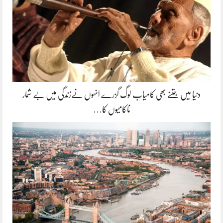
دنیا میں جتنے بھی کامیاب لوگ گزرے انہوں نےزندگی میں بے شمار
ناکامیوں کا…