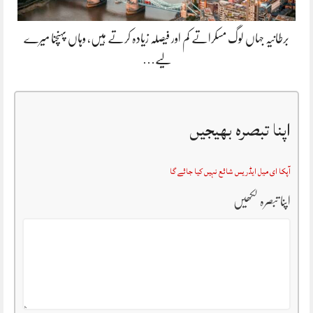
برطانیہ جہاں لوگ مسکراتے کم اور فیصلہ زیادہ کرتے ہیں، وہاں پہنچنا میرے
لیے…
اپنا تبصرہ بھیجیں
آپکا ای میل ایڈریس شائع نہیں کیا جائے گا
اپنا تبصرہ لکھیں