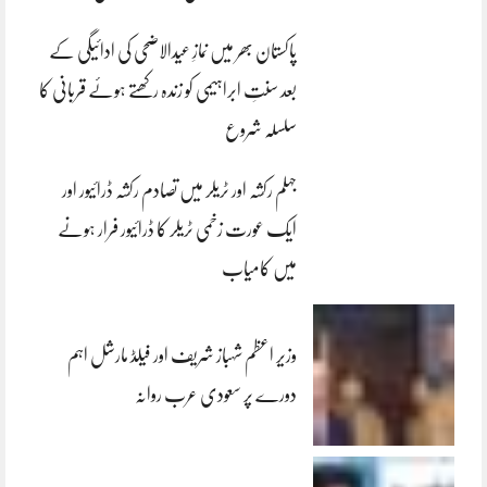
پاکستان بھر میں نمازِ عیدالاضحی کی ادائیگی کے
بعد سنتِ ابراہیمی کو زندہ رکھتے ہوئے قربانی کا
سلسلہ شروع
جہلم رکشہ اور ٹریلر میں تصادم رکشہ ڈرائیور اور
ایک عورت زخمی ٹریلر کا ڈرائیور فرار ہونے
میں کامیاب
وزیر اعظم شہباز شریف اور فیلڈ مارشل اہم
دورے پر سعودی عرب روانہ