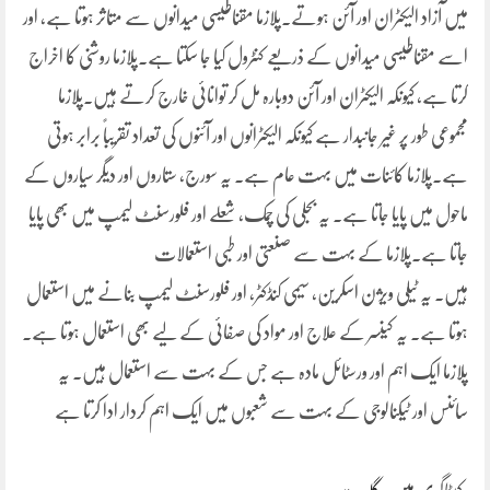
میں آزاد الیکٹران اور آئن ہوتے۔پلازما مقناطیسی میدانوں سے متاثر ہوتا ہے، اور
اسے مقناطیسی میدانوں کے ذریعے کنٹرول کیا جا سکتا ہے۔پلازما روشنی کا اخراج
کرتا ہے، کیونکہ الیکٹران اور آئن دوبارہ مل کر توانائی خارج کرتے ہیں۔پلازما
مجموعی طور پر غیر جانبدار ہے کیونکہ الیکٹرانوں اور آئنوں کی تعداد تقریباً برابر ہوتی
ہے۔پلازما کائنات میں بہت عام ہے۔ یہ سورج، ستاروں اور دیگر سیاروں کے
ماحول میں پایا جاتا ہے۔ یہ بجلی کی چمک، شعلے اور فلورسنٹ لیمپ میں بھی پایا
جاتا ہے۔پلازما کے بہت سے صنعتی اور طبی استعمالات
ہیں۔ یہ ٹیلی ویژن اسکرین، سیمی کنڈکٹر، اور فلورسنٹ لیمپ بنانے میں استعمال
ہوتا ہے۔ یہ کینسر کے علاج اور مواد کی صفائی کے لیے بھی استعمال ہوتا ہے۔
پلازما ایک اہم اور ورسٹائل مادہ ہے جس کے بہت سے استعمال ہیں۔ یہ
سائنس اور ٹیکنالوجی کے بہت سے شعبوں میں ایک اہم کردار ادا کرتا ہے