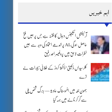
اہم خبریں
آرٹیفشل انٹلیجنس دجال کا فتنہ ہے جس پر ہمیں فتح
حاصل ہو گی،AI پر اندھے اعتماد کی وجہ سے ہمیں
خطرات لاحق ہیں پروفیسر احمد رفیق
کلرسیداں ڈکیتی‘ڈاکو1 کروڑ کے طلائی زیورات لے
اڑے
بھون نلہ میں افسوسناک حادثہ — بزرگ شخص پلی
سے گر کر نالے میں بہہ گیا