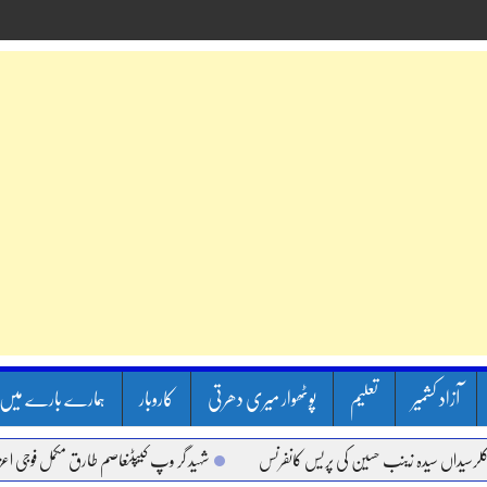
آزاد کشمیر
تعلیم
پوٹھوار میری دھرتی
کاروبار
ہمارے بارے میں
اں سیدہ زینب حسین کی پریس کانفرنس
شہید گر وپ کیپٹنعاصم طارق مکمل فوجی اعزاز کے س