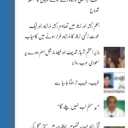
شروع
جہلم رکشہ اور ٹریلر میں تصادم رکشہ ڈرائیور اور ایک
عورت زخمی ٹریلر کا ڈرائیور فرار ہونے میں کامیاب
وزیر اعظم شہباز شریف اور فیلڈ مارشل اہم دورے پر
سعودی عرب روانہ
غریب، غریب تر ہوتا جا رہا ہے
“یہ سسٹم اب نہیں چلے گا”
آئی ایم ایف مخصوص اوقات میں سستی بجلی کی