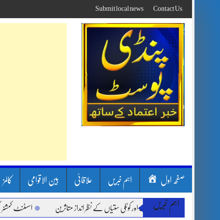
Skip
Submit local news
Contact Us
to
content
صفحہ اول
اہم خبریں
علاقائی
بین الاقوامی
کالمز
اہم خبریں
ون بارشیں، لینڈ سلائیڈنگ اور کوٹلی ستیاں کے نظر انداز متاثرین
اسسٹنٹ کمشنر کلرسید