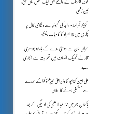
کہوٹہ: فائرنگ کے واقعے میں ایک شخص جاں بحق،
تین زخمی
انجینئر قمراسلام راجہ کی کمبوڈیا سے ہنگامی کال پر
چکری میں 16 افراد کا کامیاب ریسکیو
عمران خان سے دوستی ہونے کے باوجود چودھری
نثار نے تحریک انصاف میں شمولیت سے انکاری
رہے
علی امین گنڈاپور کا وزیراعلیٰ خیبرپختونخوا کے عہدے
سے مستعفی ہونے کا اعلان
پاکستان بھر میں نمازِ عیدالاضحی کی ادائیگی کے بعد
سنتِ ابراہیمی کو زندہ رکھتے ہوئے قربانی کا سلسلہ