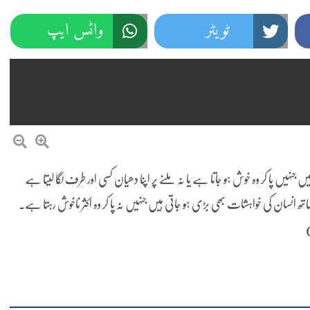
ٹویٹر
واٹس ایپ
 جنہیں پا کر وہ خوش ہو جاتا ہے یا نہ ملنے پر اپنا دھیان کسی اور طرف لگا لیتا ہے
تھ انسان کی خواہشات بھی بڑی ہو جاتی ہیں جنہیں نہ پا کر وہ اکثر ناخوش رہتا ہے۔
)