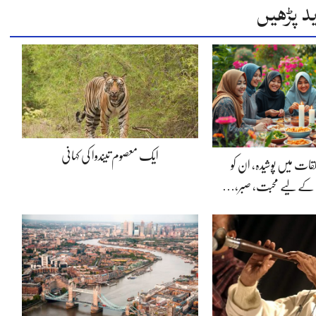
د پڑھیں
ایک معصوم تیندوا کی کہانی
لقات میں پوشیدہ, ان کو
 کے لیے محبت، صبر،…