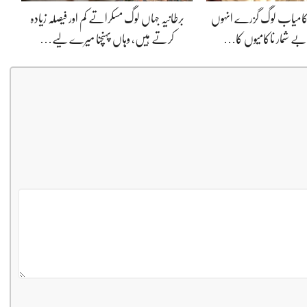
ی کامیاب لوگ گزرے انہوں
برطانیہ جہاں لوگ مسکراتے کم اور فیصلہ زیادہ
ے شمار ناکامیوں کا…
کرتے ہیں، وہاں پہنچنا میرے لیے…