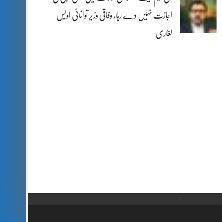
اجازت نہیں دے رہا، وفاقی وزیر توانائی اویس
لغاری