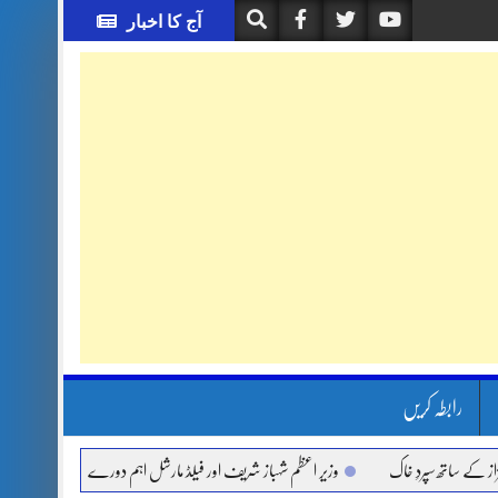
آج کا اخبار
رابطہ کریں
اتھ سپردِ خاک
وزیر اعظم شہباز شریف اور فیلڈ مارشل اہم دورے پر سعودی عرب روانہ