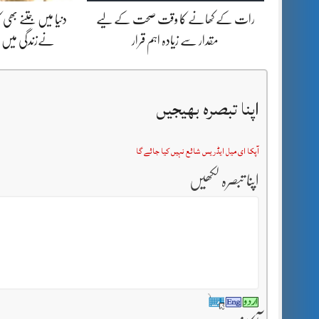
رات کے کھانے کا وقت صحت کے لیے
دنیا میں جتنے بھ
مقدار سے زیادہ اہم قرار
نےزندگی میں ب
اپنا تبصرہ بھیجیں
آپکا ای میل ایڈریس شائع نہیں کیا جائے گا
اپنا تبصرہ لکھیں