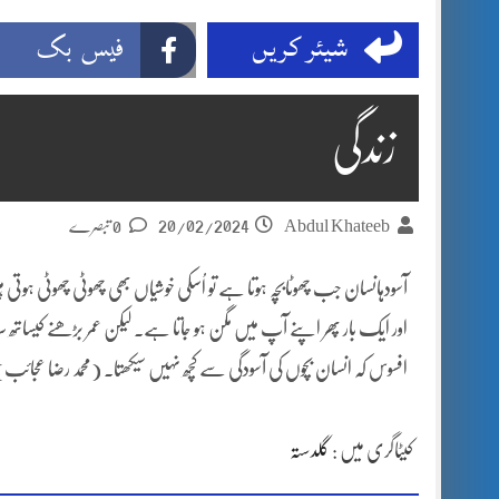
شیئر کریں
فیس بک
زندگی
20/02/2024
Abdul Khateeb
0 تبصرے
آسودہانسان جب چھوٹابچہ ہوتا ہے تو اُسکی خوشیاں بھی چھوٹی چھوٹی ہوتی ہیں
اور ایک بار پھر اپنے آپ میں مگن ہو جاتا ہے۔ لیکن عمر بڑھنے کیساتھ سا
افسوس کہ انسان بچوں کی آسودگی سے کچھ نہیں سیکھتا۔ (محمد رضا عجائب
کیٹاگری میں :
گلدستہ