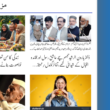
مزی
ڈاکٹر ہارون الرشید تبسم سچے عاشق رسول اور قائد و
زندگی کا حسن تع
اقبال کے شیدائی تھے،تفاخرگوندل/ممتاز…
خوبصورت بنانے