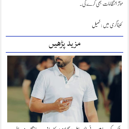
مؤثر انتظامات بھی کرے گی۔
کیٹاگری میں :
کھیل
مزید پڑھیں