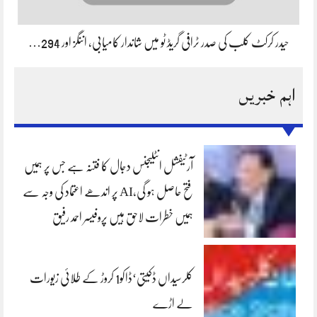
حیدر کرکٹ کلب کی صدر ٹرافی گریڈ ٹو میں شاندار کامیابی، اننگز اور 294…
اہم خبریں
آرٹیفشل انٹلیجنس دجال کا فتنہ ہے جس پر ہمیں
فتح حاصل ہو گی،AI پر اندھے اعتماد کی وجہ سے
ہمیں خطرات لاحق ہیں پروفیسر احمد رفیق
کلرسیداں ڈکیتی‘ڈاکو1 کروڑ کے طلائی زیورات
لے اڑے