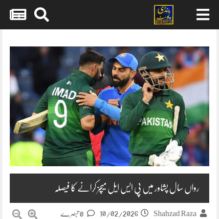
Skip
to
content
رواں سال پشاور میں پی ایس ایل میچز کرانے کا فیصلہ
10/02/2026
Shahzad Raza
0 تبصرے