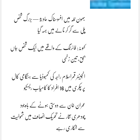
بھون نلہ میں افسوسناک حادثہ — بزرگ شخص
پلی سے گر کر نالے میں بہہ گیا
کہوٹہ: فائرنگ کے واقعے میں ایک شخص جاں
بحق، تین زخمی
انجینئر قمراسلام راجہ کی کمبوڈیا سے ہنگامی کال
پر چکری میں 16 افراد کا کامیاب ریسکیو
عمران خان سے دوستی ہونے کے باوجود
چودھری نثار نے تحریک انصاف میں شمولیت
سے انکاری رہے