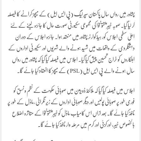
پشاور میں رواں سال پاکستان سپر لیگ (پی ایس ایل) کے میچز کرانے کا فیصلہ
کر لیا گیا۔ صوبہ خیبر پختونخوا کی مجموعی سکیورٹی صورت حال کا جائزہ لینے کے لئے
اعلیٰ سطحی اجلاس کور ہیڈکوارٹر پشاور میں منعقد ہوا۔ جائزہ اجلاس کے دوران
دہشتگردی کے واقعات میں شہید ہونے والے شہریوں اور سکیورٹی اداروں کے
اہلکاروں کو خراج تحسین پیش کیا گیا۔ اجلاس میں فیصلہ کیا گیا کہ پشاور میں رواں
سال ہونے والے پی ایس ایل (PSL) کے میچز کا انعقاد کیا جائے گا۔
⁠اجلاس میں فیصلہ کیا گیا کہ ملاکنڈ ڈویژن میں صوبائی حکومت کے نظم و نسق کو
فوری طور پر صوبائی پولیس اور دیگر صوبائی اداروں کے زیر نگرانی ،ماڈل کے طور پر
نافذ کیا جائے گا۔ بعد ازاں اس کامیاب ماڈل کو خیبر پختونخوا کے متاثرہ اضلاع
بالخصوص خیبر، اورکزئی اور کرم میں مرحلہ وار نافذ کیا جائے گا۔