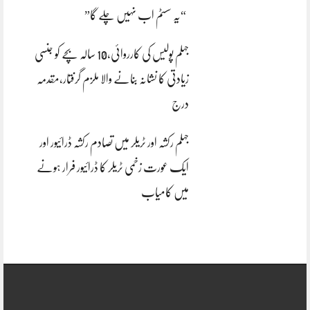
“یہ سسٹم اب نہیں چلے گا”
جہلم پولیس کی کارروائی،10 سالہ بچے کو جنسی
زیادتی کا نشانہ بنانے والا ملزم گرفتار،مقدمہ
درج
جہلم رکشہ اور ٹریلر میں تصادم رکشہ ڈرائیور اور
ایک عورت زخمی ٹریلر کا ڈرائیور فرار ہونے
میں کامیاب