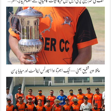
اٹک کی سرزمین پر ٹی ایس ایل میگا ایونٹ کامیابی سے اختتام پذیر، اطہر…
حافظ عزیر شفیق بھٹی — ایک ابھرتا ہوا اسپورٹس اینالسٹ اور میڈیا پرسن