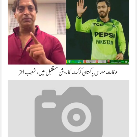
عرفات منہاس پاکستان کرکٹ کا روشن مستقبل ہیں، شعیب اختر