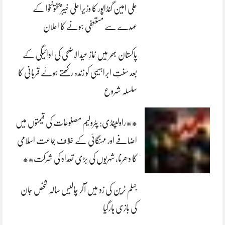
علی امین گنڈاپور کا وزیراعلیٰ خیبرپختونخوا کے
عہدے سے مستعفی ہونے کا اعلان
پاکستان بھر میں نمازِ عیدالاضحی کی ادائیگی کے
بعد سنتِ ابراہیمی کو زندہ رکھتے ہوئے قربانی کا
سلسلہ شروع
**راولپنڈی: پٹرولیم مصنوعات کی قیمتوں میں
اضافے اور مہنگائی کے خلاف جماعت اسلامی
کا دھرنا، شہریوں کی بڑی تعداد کی شرکت**
جہلم ٹرین کی زد میں آکر چالیس سالہ شخص جان
کی بازی ہارگیا