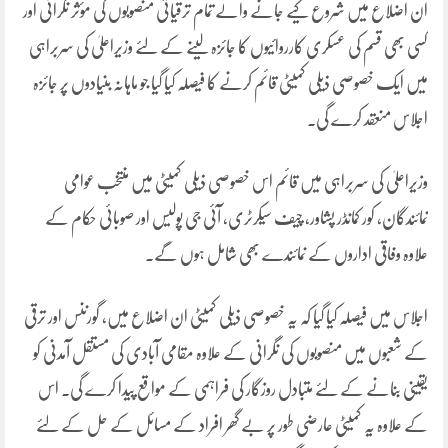
ان اضلاع میں شروع کیے جانے والے تمام ترقیاتی منصوبوں کی مؤثر نگرانی اور
کسی بھی قسم کی عسکری کارروائیوں کا جائزہ لینے کے لئے وزیراعلیٰ کی سربراہی
میں ایک خصوصی ذیلی کمیٹی قائم کرنے کا فیصلہ کیا گیا جو ماہانہ بنیادوں پر جائزہ
اجلاس منعقد کرے گی۔
وزیراعلیٰ کی سربراہی میں قائم اس خصوصی ذیلی کمیٹی میں منتخب عوامی
نمائندگان، کور کمانڈر پشاور، چیف سیکرٹری، آئی جی پولیس اور صوبائی حکام کے
علاوہ وفاقی اداروں کے نمائندے بھی شامل ہوں گے۔
اجلاس میں فیصلہ کیا گیا کہ یہ خصوصی ذیلی کمیٹی ان اضلاع میں، گورننس اور ترقی
کے شعبوں میں منصوبوں کی نگرانی کے علاوہ مقامی آبادی کی مستقل آمدنی کو
یقینی بنانے کے لئے متبادل روزگار کی فراہمی کے مواقع پیدا کرے گی۔ اس
کے علاوہ یہ کمیٹی عارضی طور پر بے گھر افراد کے مسائل کے حل کے لئے