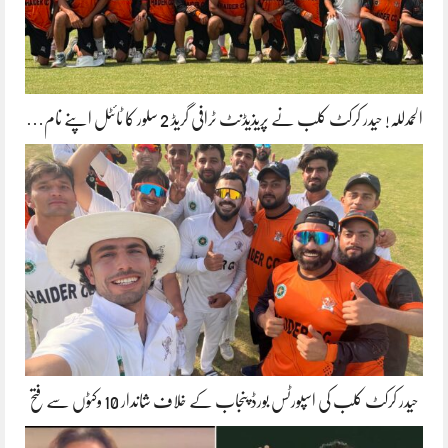
الحمدللہ! حیدر کرکٹ کلب نے پریذیڈنٹ ٹرافی گریڈ 2 سلور کا ٹائٹل اپنے نام…
حیدر کرکٹ کلب کی اسپورٹس بورڈ پنجاب کے خلاف شاندار 10 وکٹوں سے فتح