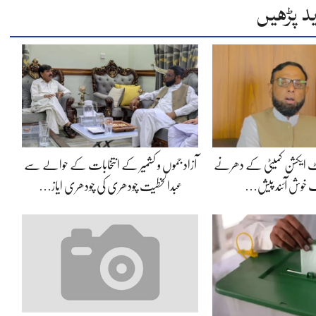
د پڑھیں
ئنٹ ایکشن کمیٹی کے دھرنے
آزاد جموں و کشمیر کے انتخابات کے حوالے سے
یک خوش آئند پیش…
عبدالخطیت چودھری کی چودھری ایاز…