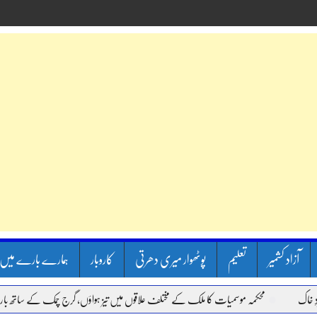
آزاد کشمیر
تعلیم
پوٹھوار میری دھرتی
کاروبار
ہمارے بارے میں
محکمہ موسمیات کا ملک کے مختلف علاقوں میں تیز ہواؤں، گرج چمک کے ساتھ بارش ک