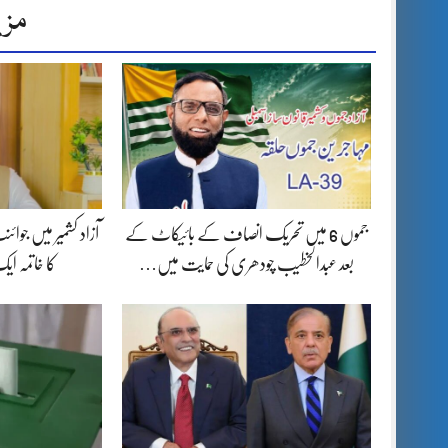
مزی
جموں 6 میں تحریک انصاف کے بائیکاٹ کے
آزاد کشمیر میں جوا
بعد عبدالخطیب چودھری کی حمایت میں…
کا خاتمہ ا