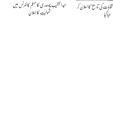
عبدالخطیب چوھدری کا مسلم کانفرنس میں
نتخابات کی تاریخ کا اعلان کر
شمولیت کا اعلان
دیا گیا