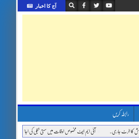
آج کا اخبار
رابطہ کریں
ا الرٹ جاری.
آئی ایم ایف مخصوص اوقات میں سستی بجلی کی اجازت نہیں دے رہا، وفاقی 