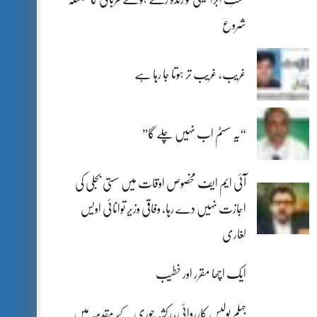
شروع
غریب، غریب تر ہوتا جا رہا ہے
“یہ سسٹم اب نہیں چلے گا”
آئی ایم ایف مخصوص اوقات میں سستی بجلی کی
اجازت نہیں دے رہا، وفاقی وزیر توانائی اویس
لغاری
ایک اچھا مقرر اور خطیب
جہلم پولیس کارروائی، رکشہ چوری کے مقدمہ میں