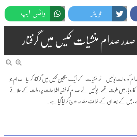
ٹویٹر
واٹس ایپ
در صدام منشیات کیس میں گرفتار
م کو روات پولیس نے منشیات کے ایک سنگین کیس میں گرفتار کر لیا۔ صدام جو
کے کاروبار میں ملوث تھے۔پولیس نے صدام کو خفیہ اطلاعات پر روات کے علاقے
 ہے، جس کے بعد ان کے خلاف مقدمہ درج کر لیا گیا ہے۔