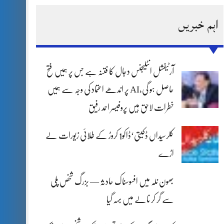
اہم خبریں
آرٹیفشل انٹلیجنس دجال کا فتنہ ہے جس پر ہمیں فتح
حاصل ہو گی،AI پر اندھے اعتماد کی وجہ سے ہمیں
خطرات لاحق ہیں پروفیسر احمد رفیق
کلرسیداں ڈکیتی‘ڈاکو1 کروڑ کے طلائی زیورات لے
اڑے
بھون نلہ میں افسوسناک حادثہ — بزرگ شخص پلی
سے گر کر نالے میں بہہ گیا