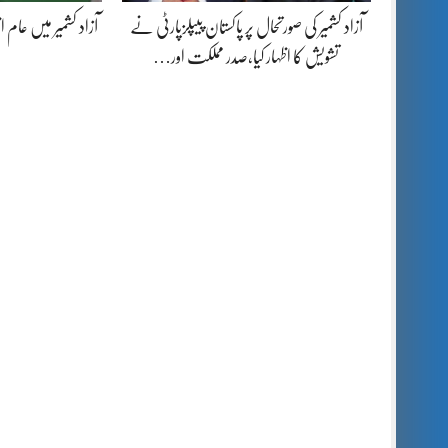
آزاد کشمیر کی صورتحال پر پاکستان پیپلزپارٹی نے
آزاد کشمیر میں عام ا
تشویش کا اظہار کیا،صدر مملکت اور…