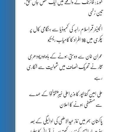
کہوٹہ: فائرنگ کے واقعے میں ایک شخص جاں بحق،
تین زخمی
انجینئر قمراسلام راجہ کی کمبوڈیا سے ہنگامی کال پر
چکری میں 16 افراد کا کامیاب ریسکیو
عمران خان سے دوستی ہونے کے باوجود چودھری
نثار نے تحریک انصاف میں شمولیت سے انکاری
رہے
علی امین گنڈاپور کا وزیراعلیٰ خیبرپختونخوا کے عہدے
سے مستعفی ہونے کا اعلان
پاکستان بھر میں نمازِ عیدالاضحی کی ادائیگی کے بعد
سنتِ ابراہیمی کو زندہ رکھتے ہوئے قربانی کا سلسلہ