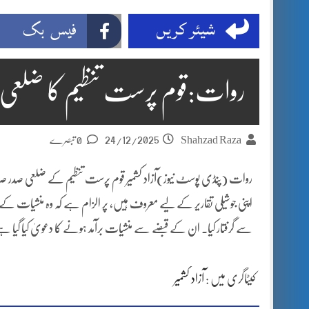
شیئر کریں
فیس بک
روات:قوم پرست تنظیم کا ضلعی ص
24/12/2025
Shahzad Raza
0 تبصرے
روات (پنڈی پوسٹ نیوز)آزاد کشمیر قوم پرست تنظیم کے ضلعی صدر صدا
اپنی جوشیلی تقاریر کے لیے معروف ہیں، پر الزام ہے کہ وہ منشیات 
سے گرفتار کیا۔ ان کے قبضے سے منشیات برآمد ہونے کا دعویٰ کیا گیا
کیٹاگری میں :
آزاد کشمیر