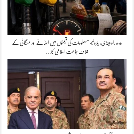
**راولپنڈی: پٹرولیم مصنوعات کی قیمتوں میں اضافے اور مہنگائی کے
خلاف جماعت اسلامی کا…