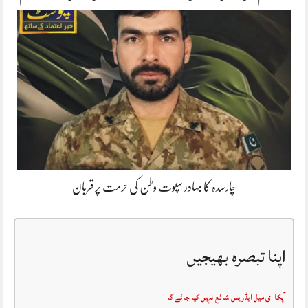
چارسدہ کا بہادر سپوت وطن کی حرمت پر قربان
اپنا تبصرہ بھیجیں
آپکا ای میل ایڈریس شائع نہیں کیا جائے گا