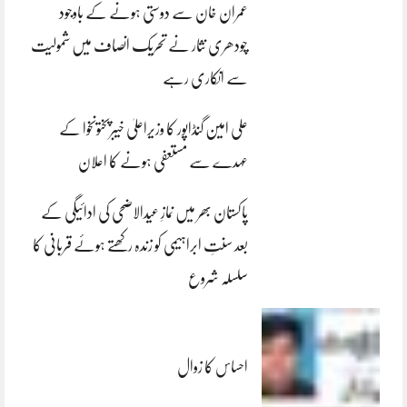
عمران خان سے دوستی ہونے کے باوجود
چودھری نثار نے تحریک انصاف میں شمولیت
سے انکاری رہے
علی امین گنڈاپور کا وزیراعلیٰ خیبرپختونخوا کے
عہدے سے مستعفی ہونے کا اعلان
پاکستان بھر میں نمازِ عیدالاضحی کی ادائیگی کے
بعد سنتِ ابراہیمی کو زندہ رکھتے ہوئے قربانی کا
سلسلہ شروع
احساس کا زوال