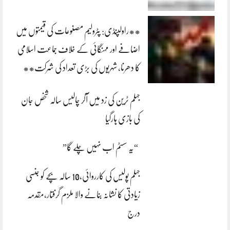
**راولپنڈی: پٹرولیم مصنوعات کی قیمتوں میں
اضافے اور مہنگائی کے خلاف جماعت اسلامی
کا دھرنا، شہریوں کی بڑی تعداد کی شرکت**
جہلم ٹرین کی زد میں آکر چالیس سالہ شخص جان
کی بازی ہارگیا
“یہ سسٹم اب نہیں چلے گا”
جہلم پولیس کی کارروائی،10 سالہ بچے کو جنسی
زیادتی کا نشانہ بنانے والا ملزم گرفتار،مقدمہ
درج