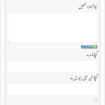
اپنا تبصرہ لکھیں
آپکا نام
*
آپکا ای میل ایڈریس
*