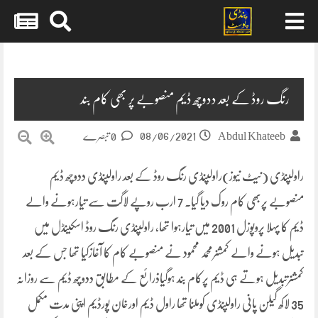
Skip
to
content
رنگ روڈ کے بعد ددوچھ ڈیم منصوبے پر بھی کام بند
08/06/2021
Abdul Khateeb
0 تبصرے
راولپنڈی (نیٹ نیوز)راولپنڈی رنگ روڈ کے بعد راولپنڈی ددوچھ ڈیم
منصوبے پربھی کام روک دیا گیا۔ 7 ارب روپے لاگت سے تیارہونے والے
ڈیم کا پہلا پروپوزل 2001 میں تیارہوا تھا، راولپنڈی رنگ روڈ اسکینڈل میں
تبدیل ہونے والے کمشنرمحمد محمود نے منصوبے کام کا آغازکیا تھا جس کے بعد
کمشنرتبدیل ہوتے ہی ڈیم پرکام بند ہوگیاذرائع کے مطابق ددوچھ ڈیم سے روزانہ
35 لاکھ گیلن پانی راولپنڈی کوملنا تھا راول ڈیم اورخان پورڈیم اپنی مدت مکمل