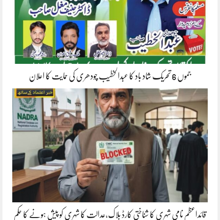
جموں 6 تحریک شاد باد کا عبدالخطیب چودھری کی حمایت کا اعلان
قائداعظم نامی شہری کا شناختی کارڈ بلاک،عدالت کا شہری کو پیش ہونے کا حکم