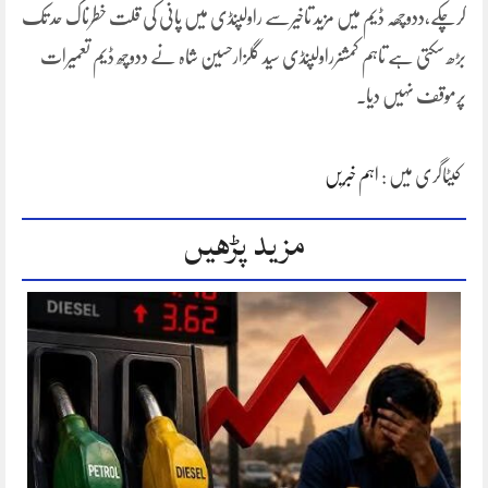
کرچکے،ددوچھہ ڈیم میں مزید تاخیرسے راولپنڈی میں پانی کی قلت خطرناک حد تک
بڑھ سکتی ہے تاہم کمشنرراولپنڈی سید گلزارحسین شاہ نے ددوچھ ڈیم تعمیرات
پرموقف نہیں دیا۔
کیٹاگری میں :
اہم خبریں
مزید پڑھیں