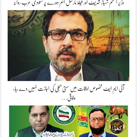
وزیر اعظم شہباز شریف اور فیلڈ مارشل اہم دورے پر سعودی عرب روانہ
آئی ایم ایف مخصوص اوقات میں سستی بجلی کی اجازت نہیں دے رہا،
وفاقی…