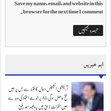
Save my name, email, and website in this
browser for the next time I comment.
اہم خبریں
آرٹیفشل انٹلیجنس دجال کا فتنہ ہے جس پر ہمیں
فتح حاصل ہو گی،AI پر اندھے اعتماد کی وجہ سے
ہمیں خطرات لاحق ہیں پروفیسر احمد رفیق