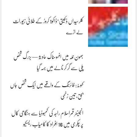
کلرسیداں ڈکیتی‘ڈاکو1 کروڑ کے طلائی زیورات
لے اڑے
بھون نلہ میں افسوسناک حادثہ — بزرگ شخص
پلی سے گر کر نالے میں بہہ گیا
کہوٹہ: فائرنگ کے واقعے میں ایک شخص جاں
بحق، تین زخمی
انجینئر قمراسلام راجہ کی کمبوڈیا سے ہنگامی کال
پر چکری میں 16 افراد کا کامیاب ریسکیو