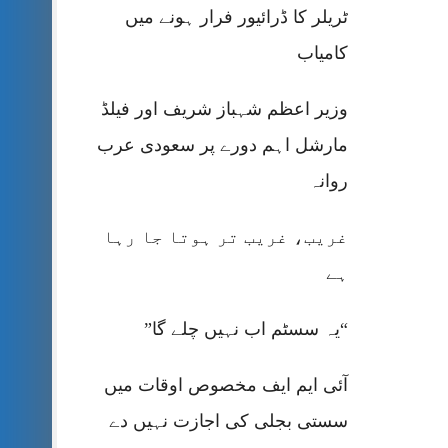
ٹریلر کا ڈرائیور فرار ہونے میں
کامیاب
وزیر اعظم شہباز شریف اور فیلڈ
مارشل اہم دورے پر سعودی عرب
روانہ
غریب، غریب تر ہوتا جا رہا
ہے
“یہ سسٹم اب نہیں چلے گا”
آئی ایم ایف مخصوص اوقات میں
سستی بجلی کی اجازت نہیں دے