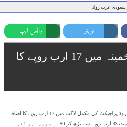
ر سعودی عرب روانہ
نہیں دے رہا، وفاقی وزیر توانائی اویس لغاری
جموں 6 تحریک شاد باد کا عبدالخطیب چودھری کی حمایت کا اعلان
 شہری کو پیش ہونے کا حکم
چارسدہ کا بہادر سپوت وطن کی 
ٹویٹر
واٹس ایپ
رسیداں
خلاف سخت ایکشن، 2 اے ایس آئی سمیت 12 اہلکاروں کو نوکری سے فارغ کردیا گیا۔
ر انداز متاثرین
اسسٹنٹ کمشنر کلرسیداں سیدہ زینب حسین
رنگ روڈ پراجیکٹ کے تخمینہ میں 17 ارب روپے کا
اتھ سپردِ خاک
راولپنڈی: راولپنڈی کے جدید 38.3 کلومیٹر لمبے رنگ روڈ پراجیکٹ کی مکمل لاگت میں 17 ارب روپے کا اضافہ
ہو گیا ہے، جس کے باعث منصوبے کی مجموعی قیمت 33 ارب روپے سے بڑھ کر 50 ارب روپے ہو گئی