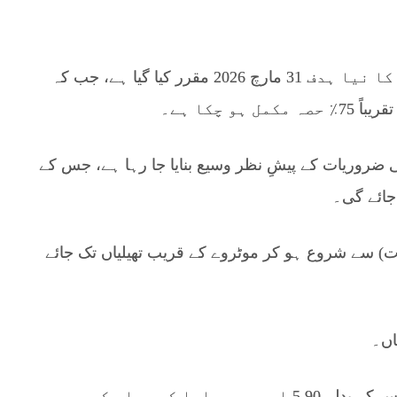
ترقیاتی کام کے پہلے مرحلے کی تکمیل کا نیا ہدف 31 مارچ 2026 مقرر کیا گیا ہے، جب کہ
ی ضروریات کے پیشِ نظر وسیع بنایا جا رہا ہے، جس کے
ت) سے شروع ہو کر موٹروے کے قریب تھیلیاں تک جائے
اں۔
اب تک 8,992 کنال زمین حاصل کی جا چکی ہے، جس کے بدلے 5.90 ارب روپے ادا کیے جا چکے ہیں۔