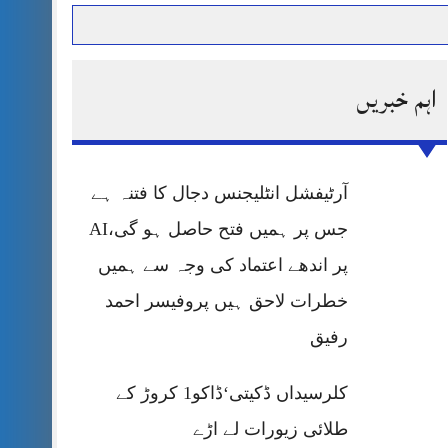
اہم خبریں
حرمت پر قربان
 کی پریس کانفرنس
آرٹیفشل انٹلیجنس دجال کا فتنہ ہے
جس پر ہمیں فتح حاصل ہو گی،AI
پر اندھے اعتماد کی وجہ سے ہمیں
خطرات لاحق ہیں پروفیسر احمد
رفیق
کلرسیداں ڈکیتی‘ڈاکو1 کروڑ کے
طلائی زیورات لے اڑے