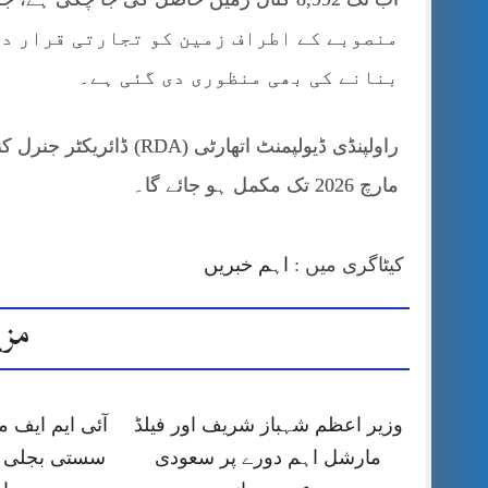
منصوبے کے اطراف زمین کو تجارتی قرار دی
بنانے کی بھی منظوری دی گئی ہے۔
راولپنڈی ڈیولپمنٹ اتھارٹ
مارچ 2026 تک مکمل ہو جائے گا۔
کیٹاگری میں :
اہم خبریں
مزی
وزیر اعظم شہباز شریف اور فیلڈ
آئی ایم ایف
مارشل اہم دورے پر سعودی
سستی بجلی ک