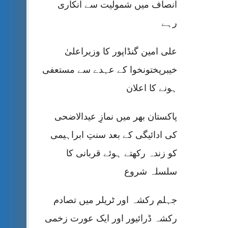
انصاف میں شمولیت سے انکاری
رہے
علی امین گنڈاپور کا وزیراعلیٰ
خیبرپختونخوا کے عہدے سے مستعفی
ہونے کا اعلان
پاکستان بھر میں نمازِ عیدالاضحی
کی ادائیگی کے بعد سنتِ ابراہیمی
کو زندہ رکھتے ہوئے قربانی کا
سلسلہ شروع
جہلم رکشہ اور ٹریلر میں تصادم
رکشہ ڈرائیور اور ایک عورت زخمی