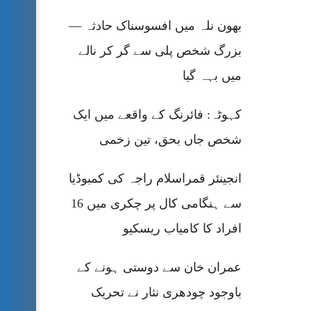
بھون نلہ میں افسوسناک حادثہ —
بزرگ شخص پلی سے گر کر نالے
میں بہہ گیا
کہوٹہ: فائرنگ کے واقعے میں ایک
شخص جاں بحق، تین زخمی
انجینئر قمراسلام راجہ کی کمبوڈیا
سے ہنگامی کال پر چکری میں 16
افراد کا کامیاب ریسکیو
عمران خان سے دوستی ہونے کے
باوجود چودھری نثار نے تحریک