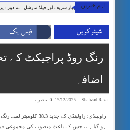
اہم خبریں
وزیر اعظم شہباز شریف اور فیلڈ مارشل اہم دورے پ
آئی ایم ایف مخصوص اوقات میں سستی بجلی کی اجازت 
قائداعظم نامی شہری کا شناختی کارڈ بلاک،عدالت کا
شیئر کریں
فیس بک
ڈپٹی کمشنر راولپنڈی کیپٹن(ر) ندیم ناصر کا دورہء کل
اسلام آباد میں غیرملکی وفود کی آمد کے موقع پر ڈیوٹی سے غائب پولیس اہلکاروں کی
مون سون بارشیں، لینڈ سلائیڈنگ اور کوٹلی ستیاں کے نظ
شہید گر وپ کیپٹنعاصم طارق مکمل فوجی اعزاز کے س
اضافہ
Shahzad Raza
15/12/2025
0 تبصرے