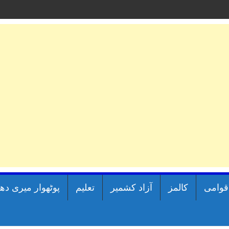
اقوامی
کالمز
آزاد کشمیر
تعلیم
پوٹھوار میری دھ