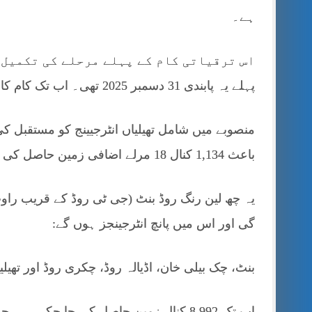
ہے۔
اس
پہلے یہ پابندی 31 دسمبر 2025 تھی۔ اب تک کام کا تقریباً 75٪ حصہ مکمل ہو چکا ہے۔
منصوبے میں شامل تھیلیاں انٹرجیینج کو مستقبل ک
باعث 1,134 کنال 18 مرلے اضافی زمین حاصل کی جائے گی۔
یہ چھ لین رنگ روڈ بنٹ (جی ٹی روڈ کے قریب راو
گی اور اس میں پانچ انٹرجینجز ہوں گے:
بنٹ، چک بیلی خان، اڈیالہ روڈ، چکری روڈ اور تھیلی