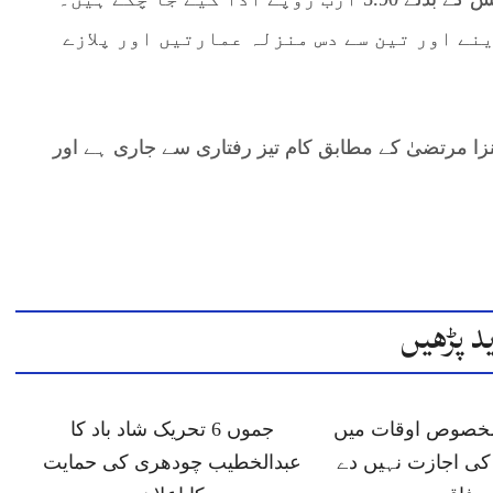
نے اور تین سے دس منزلہ عمارتیں اور پلازے
ی (RDA) ڈائریکٹر جنرل کنزا مرتضیٰ کے مطابق کام تیز رفتاری سے جاری ہے اور
د پڑھیں
 مخصوص اوقات میں
جموں 6 تحریک شاد باد کا
ی اجازت نہیں دے
عبدالخطیب چودھری کی حمایت