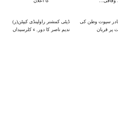
 وفاقی…
کا اعلان
ہادر سپوت وطن کی
ڈپٹی کمشنر راولپنڈی کیپٹن(ر)
 پر قربان
ندیم ناصر کا دورہء کلرسیداں