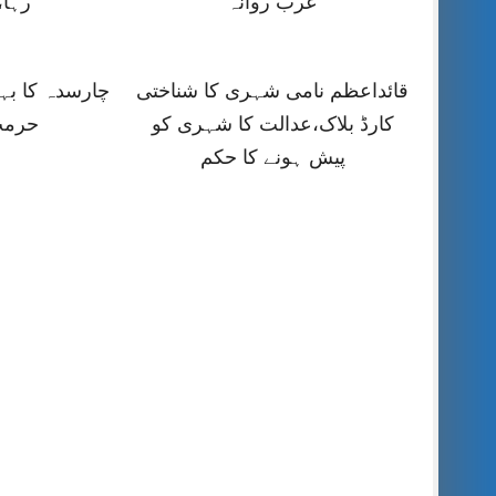
عرب روانہ
رہا،
قائداعظم نامی شہری کا شناختی
چارسدہ کا ب
کارڈ بلاک،عدالت کا شہری کو
حرمت
پیش ہونے کا حکم