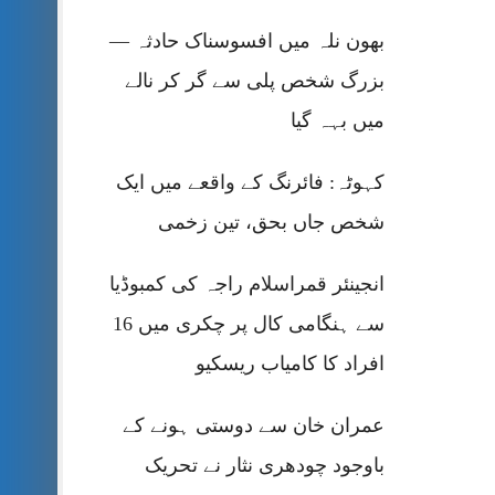
بھون نلہ میں افسوسناک حادثہ —
بزرگ شخص پلی سے گر کر نالے
میں بہہ گیا
کہوٹہ: فائرنگ کے واقعے میں ایک
شخص جاں بحق، تین زخمی
انجینئر قمراسلام راجہ کی کمبوڈیا
سے ہنگامی کال پر چکری میں 16
افراد کا کامیاب ریسکیو
عمران خان سے دوستی ہونے کے
باوجود چودھری نثار نے تحریک