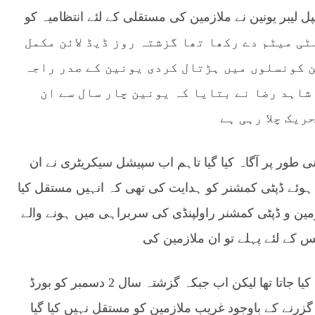
لیبر یونین نے ملازمین کی مستقلی کے لئے انتظامیہ کو
الٹی میٹم دے رکھا تھا گزشتہ روز ڈیڈ لائن مکمل
ن کونسلوں میں ہڑتال کردی یونین کے صدر راجہ
اہد رضا نے بتایا کہ یونین چار سال سے ان
ریک چلا رہی ہے
نی طور پر آگاہ کیا گیا تاہم اب سپیشل سیکریٹری نے ان
وئے ڈپٹی کمشنر کو ہدایت کی تھی کہ انہیں مستقل کیا
یئرمین و ڈپٹی کمشنر راولپنڈی کی سربراہی میں ہونے والے
س کے لئے پہلے تو ان ملازمین کی
مستقلی کے عمل کو بورڈ کی تشکیل سے مشروط کیا جاتا تھا لیکن اب جبکہ گزشتہ سال 2 دسمبر کو بورڈ
 سے زائد کا عرصہ گزرنے کے باوجود غریب ملازمین کو مستقل نہیں کیا گیا