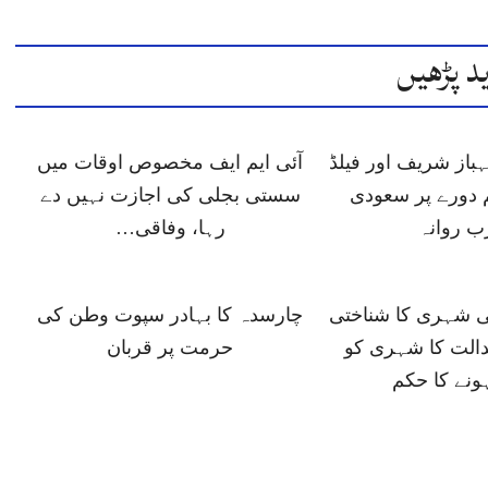
د پڑھیں
باز شریف اور فیلڈ
آئی ایم ایف مخصوص اوقات میں
 دورے پر سعودی
سستی بجلی کی اجازت نہیں دے
ب روانہ
رہا، وفاقی…
ی شہری کا شناختی
چارسدہ کا بہادر سپوت وطن کی
دالت کا شہری کو
حرمت پر قربان
ونے کا حکم