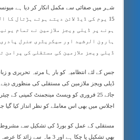
شہر میں صفائی سے مکمل انکار کر دیا ہے میونسپل 
15 یوم کی ڈیڈ لائن دیتے ہوئے ہڑتال کا 
ہونے پر ڈیلی ویجز ملازمین نے تمام یونی
ہارون الرشید اور سیکریٹری جنرل پادری ش
ڈیلی ویجز ملازمین کی مستقلی کی پرامن تح
جس کے لئے انتظامیہ کو بار ہا مرتبہ تحریری و زبا
ڈیلی ویجز ملازمین کی مستقلی کی منظوری دیتے ہ
جائے 25 فروری کو ویسٹ مینجمنٹ کمپنی کے چ
اجلاس میں بھی اس معاملے کو نظر انداز کیا گیا ج
بھی تشکیل پا چکا ہے اور 3 ماہ