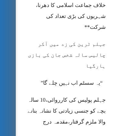
خلاف جماعت اسلامی کا دھرنا،
شہریوں کی بڑی تعداد کی
شرکت**
جہلم ٹرین کی زد میں آکر
چالیس سالہ شخص جان کی بازی
ہارگیا
“یہ سسٹم اب نہیں چلے گا”
جہلم پولیس کی کارروائی،10 سالہ
بچے کو جنسی زیادتی کا نشانہ بنانے
والا ملزم گرفتار،مقدمہ درج