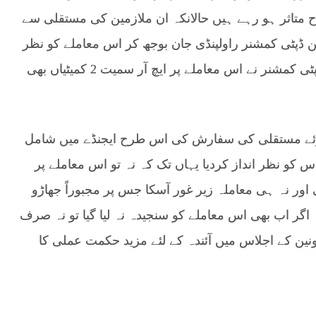
تاثر ہو رہے ہیں حالانکہ ان ملازمین کی مستقلی سے
ن ڈپٹی کمشنر راولپنڈی جان بوجھ کر اس معاملے کو نظر
انداز کرتے آرہے ہیں انہوں نے کہا کہ 4 ماہ قبل ڈپٹی کمشنر نے اس معاملے پر ایچ آر سمیت 2 کمیٹیاں بھی
و کلئیر قرار دیتے ہوئے مستقلی کی سفارش کی اس طرح ایجنڈے میں شامل
س کو نظر انداز کردیا یہاں تک کہ نہ تو اس معاملے پر
اور نہ ہی معاملہ زیر غور آسکا جس پر مجبوراً جھاڑو
اگر اب بھی اس معاملے کو سنجیدہ نہ لیا گیا تو نہ صرف
ونین کے اجلاس میں آئندہ کے لئے مزید حکمت عملی کا