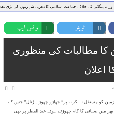
 اور مہنگائی کے خلاف جماعت اسلامی کا دھرنا، شہریوں کی بڑی تع
ر سعودی عرب روانہ
نہیں دے رہا، وفاقی وزیر توانائی اویس لغاری
جموں 6 تحریک شاد باد کا عبدالخطیب چودھری کی حمایت کا اعلان
ٹویٹر
واٹس ایپ
 شہری کو پیش ہونے کا حکم
چارسدہ کا بہادر سپوت وطن کی 
رسیداں
خلاف سخت ایکشن، 2 اے ایس آئی سمیت 12 اہلکاروں کو نوکری سے فارغ کردیا گیا۔
RWMملازمین کا مطالبات کی منظوری
ر انداز متاثرین
اسسٹنٹ کمشنر کلرسیداں سیدہ زینب حسین
 اعلان
زمین کو مستقل نہ کرنے پر” جھاڑو چھوڑ ہڑتال” جس کے
 شہر بھر میں صفائی کا کام چھوڑتے ہوئے عید الفطر پر بھی