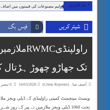
اہم خبریں
**راولپنڈی: پٹرولیم مصنوعات کی قیمتوں میں اضافے
وزیر اعظم شہباز شریف اور فیلڈ مارشل اہم دورے پ
آئی ایم ایف مخصوص اوقات میں سستی بجلی کی اجازت 
شیئر کریں
فیس بک
قائداعظم نامی شہری کا شناختی کارڈ بلاک،عدالت کا
ڈپٹی کمشنر راولپنڈی کیپٹن(ر) ندیم ناصر کا دورہء کل
اسلام آباد میں غیرملکی وفود کی آمد کے موقع پر ڈیوٹی سے غائب پولیس اہلکاروں کی
راولپنڈیC
مون سون بارشیں، لینڈ سلائیڈنگ اور کوٹلی ستیاں کے نظ
تک جھاڑو چھوڑ ہڑتال کا
آصف شاہ (Crime Reporter)
16/03/2026
0 تبصرے
ویسٹ مینجمنٹ کمپنی راولپنڈی کے ڈیلی ویجز ملا
تحت 1060 ڈیلی ویجز ملازمین نے پیر کے روز