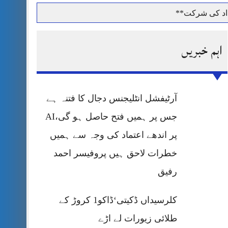
داد کی شرکت**
اہم خبریں
حرمت پر قربان
آرٹیفشل انٹلیجنس دجال کا فتنہ ہے
 کی پریس کانفرنس
جس پر ہمیں فتح حاصل ہو گی،AI
پر اندھے اعتماد کی وجہ سے ہمیں
خطرات لاحق ہیں پروفیسر احمد
رفیق
کلرسیداں ڈکیتی‘ڈاکو1 کروڑ کے
طلائی زیورات لے اڑے