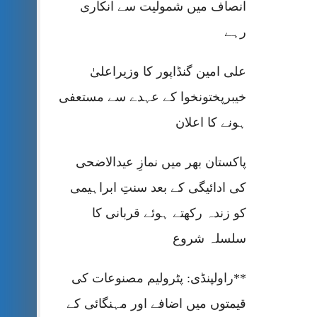
انصاف میں شمولیت سے انکاری
رہے
علی امین گنڈاپور کا وزیراعلیٰ
خیبرپختونخوا کے عہدے سے مستعفی
ہونے کا اعلان
پاکستان بھر میں نمازِ عیدالاضحی
کی ادائیگی کے بعد سنتِ ابراہیمی
کو زندہ رکھتے ہوئے قربانی کا
سلسلہ شروع
**راولپنڈی: پٹرولیم مصنوعات کی
قیمتوں میں اضافے اور مہنگائی کے