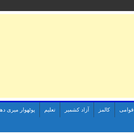
اقوامی
کالمز
آزاد کشمیر
تعلیم
پوٹھوار میری دھ