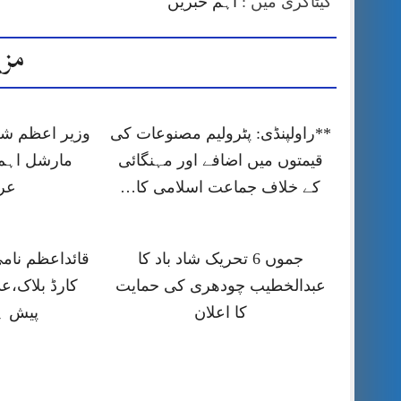
کیٹاگری میں :
اہم خبریں
مزی
**راولپنڈی: پٹرولیم مصنوعات کی
وزیر اعظم شہ
قیمتوں میں اضافے اور مہنگائی
مارشل اہم
کے خلاف جماعت اسلامی کا…
عر
جموں 6 تحریک شاد باد کا
قائداعظم نام
عبدالخطیب چودھری کی حمایت
کارڈ بلاک،ع
کا اعلان
پیش ہ