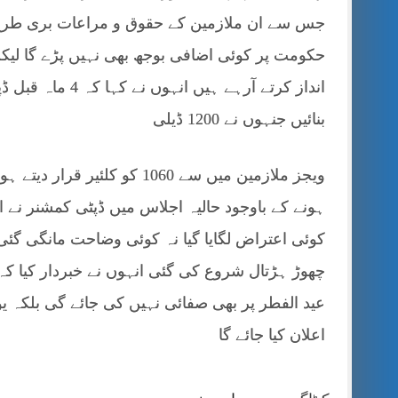
جس سے ان ملازمین کے حقوق و مراعات بری طرح م
حکومت پر کوئی اضافی بوجھ بھی نہیں پڑے گا لیک
بنائیں جنہوں نے 1200 ڈیلی
ویجز ملازمین میں سے 1060 ک
ہونے کے باوجود حالیہ اجلاس میں ڈپٹی کمشنر نے ا
کوئی اعتراض لگایا گیا نہ کوئی وضاحت مانگی گئی 
چھوڑ ہڑتال شروع کی گئی انہوں نے خبردار کیا کہ 
عید الفطر پر بھی صفائی نہیں کی جائے گی بلکہ ی
اعلان کیا جائے گا