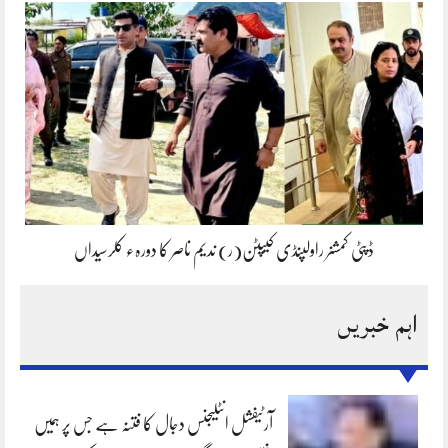
ڈپٹی کمشنر راولپنڈی کیپٹن(ر) ندیم ناصر کا دورہء کلرسیداں
اہم خبریں
آرٹیفشل انٹلیجنس دجال کا فتنہ ہے جس پر ہمیں