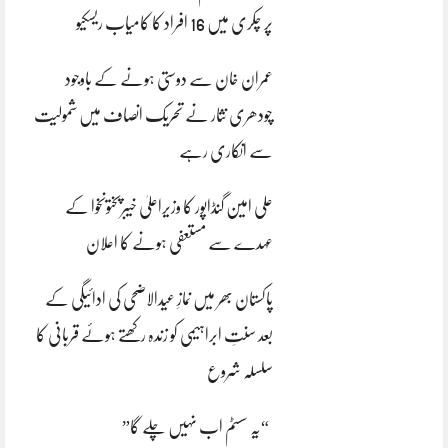
پر چکری میں 16 افراد کا کامیاب ریسکیو
عمران خان سے دوستی ہونے کے باوجود
چودھری نثار نے تحریک انصاف میں شمولیت
سے انکاری رہے
علی امین گنڈاپور کا وزیراعلیٰ خیبرپختونخوا کے
عہدے سے مستعفی ہونے کا اعلان
پاکستان بھر میں نمازِ عیدالاضحی کی ادائیگی کے
بعد سنتِ ابراہیمی کو زندہ رکھتے ہوئے قربانی کا
سلسلہ شروع
“یہ سسٹم اب نہیں چلے گا”