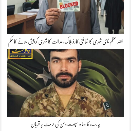
قائداعظم نامی شہری کا شناختی کارڈ بلاک،عدالت کا شہری کو پیش ہونے کا حکم
چارسدہ کا بہادر سپوت وطن کی حرمت پر قربان