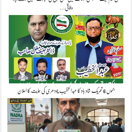
وفاقی…
جموں 6 تحریک شاد باد کا عبدالخطیب چودھری کی حمایت کا اعلان