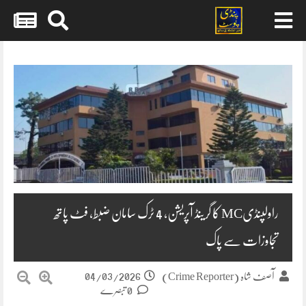
Skip
to
content
راولپنڈیMC کا گرینڈ آپریشن، 4 ٹرک سامان ضبط، فٹ پاتھ
تجاوزات سے پاک
04/03/2026
آصف شاہ (Crime Reporter)
0 تبصرے