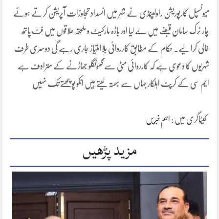
میونسپل کارپوریشن راولپنڈی نے شہر میں انسداد تجاوزات آپریشن کرتے ہوئے
چار ٹرک سامان قبضے میں لے لیا اور باڑہ مارکیٹ و ملحقہ علاقوں میں فٹ پاتھ
خالی کرا لیے۔ حکام کے مطابق کارروائی بلاامتیاز جاری رہے گی دوسری طرف
شہریوں کا دعوی ہے کہ کارروائی مٹی سے گھونگلو جھاڑنے کے مترادف ہے
ایم سی کے کرپٹ اہلکار جہاں سے بھتہ لیتے ہیں انکو پوچھتے تک نہیں
کیٹاگری میں :
اہم خبریں
مزید پڑھیں