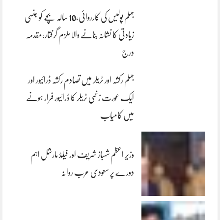
جہلم پولیس کی کارروائی،10 سالہ بچے کو جنسی
زیادتی کا نشانہ بنانے والا ملزم گرفتار،مقدمہ
درج
جہلم رکشہ اور ٹریلر میں تصادم رکشہ ڈرائیور اور
ایک عورت زخمی ٹریلر کا ڈرائیور فرار ہونے
میں کامیاب
وزیر اعظم شہباز شریف اور فیلڈ مارشل اہم
دورے پر سعودی عرب روانہ