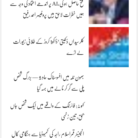
فتح حاصل ہو گی،AI پر اندھے اعتماد کی وجہ سے
ہمیں خطرات لاحق ہیں پروفیسر احمد رفیق
کلرسیداں ڈکیتی‘ڈاکو1 کروڑ کے طلائی زیورات
لے اڑے
بھون نلہ میں افسوسناک حادثہ — بزرگ شخص
پلی سے گر کر نالے میں بہہ گیا
کہوٹہ: فائرنگ کے واقعے میں ایک شخص جاں
بحق، تین زخمی
انجینئر قمراسلام راجہ کی کمبوڈیا سے ہنگامی کال