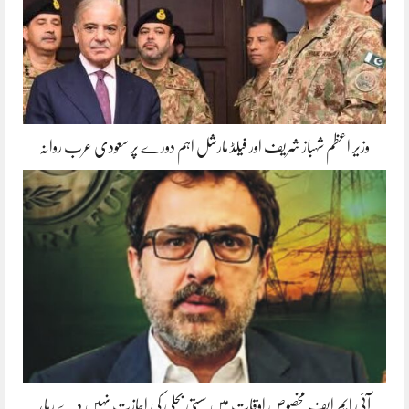
وزیر اعظم شہباز شریف اور فیلڈ مارشل اہم دورے پر سعودی عرب روانہ
آئی ایم ایف مخصوص اوقات میں سستی بجلی کی اجازت نہیں دے رہا،