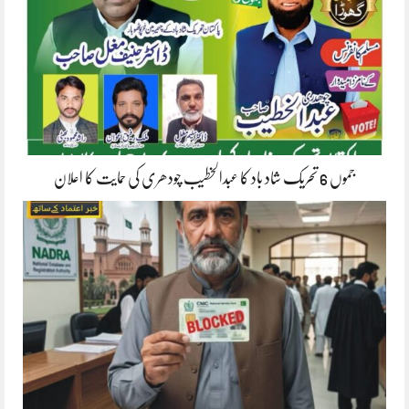
جموں 6 تحریک شاد باد کا عبدالخطیب چودھری کی حمایت کا اعلان