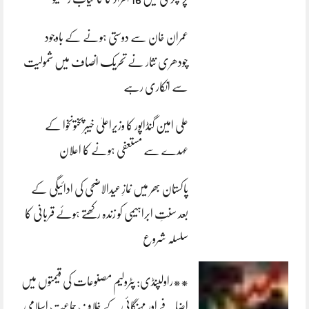
عمران خان سے دوستی ہونے کے باوجود
چودھری نثار نے تحریک انصاف میں شمولیت
سے انکاری رہے
علی امین گنڈاپور کا وزیراعلیٰ خیبرپختونخوا کے
عہدے سے مستعفی ہونے کا اعلان
پاکستان بھر میں نمازِ عیدالاضحی کی ادائیگی کے
بعد سنتِ ابراہیمی کو زندہ رکھتے ہوئے قربانی کا
سلسلہ شروع
**راولپنڈی: پٹرولیم مصنوعات کی قیمتوں میں
اضافے اور مہنگائی کے خلاف جماعت اسلامی