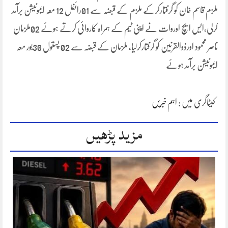
ملزم قاسم خان کو گرفتارکرکے ملزم کے قبضہ سے 01رائفل 12 معہ ایمونیشن برآمد
کرلی،ایس ایچ اوروات نے اپنی ٹیم کے ہمراہ کاروائی کرتے ہوئے 02ملزمان
ناصر محمود اورذوالقرنین کو گرفتارکرلیا، ملزمان کے قبضہ سے 02 پستول 30بور معہ
ایمونیشن برآمد ہوئے
کیٹاگری میں :
اہم خبریں
مزید پڑھیں