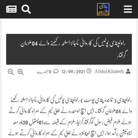
Skip
to
content
راولپنڈی پولیس کی کاروائی ناجائز اسلحہ رکھنے والے 04ملزمان
گرفتار
12/08/2021
Abdul Khateeb
0 تبصرے
راولپنڈی ( نمائندہ پنڈی پوسٹ) راولپنڈی پولیس کی کاروائی،ناجائز اسلحہ رکھنے
والے 04ملزمان گرفتار، ایس ایچ اومندرہ نے اپنی ٹیم کے ہمراہ کاروائی کرتے
ہوئے ملزم فیض رسول کوگرفتارکرلیا، ملزم کے قبضہ سے01پستول 30بور معہ
ایمونیشن برآمد ہوا، ایس ایچ اوچونترہ نے اپنی ٹیم کے ہمراہ کاروائی کرتے ہوئے