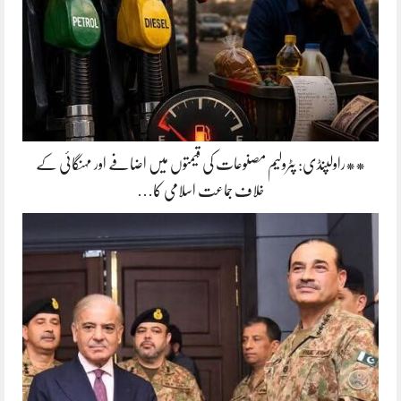
**راولپنڈی: پٹرولیم مصنوعات کی قیمتوں میں اضافے اور مہنگائی کے
خلاف جماعت اسلامی کا…