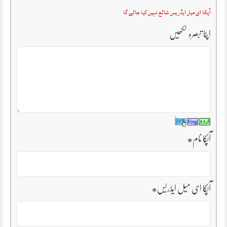
آپکا ای میل ایڈریس شائع نہیں کیا جائے گا
اپنا تبصرہ لکھیں
آپکا نام
*
آپکا ای میل ایڈریس
*