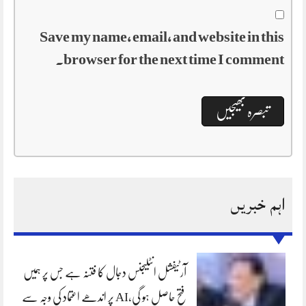
Save my name, email, and website in this
browser for the next time I comment.
اہم خبریں
آرٹیفشل انٹلیجنس دجال کا فتنہ ہے جس پر ہمیں
فتح حاصل ہو گی،AI پر اندھے اعتماد کی وجہ سے