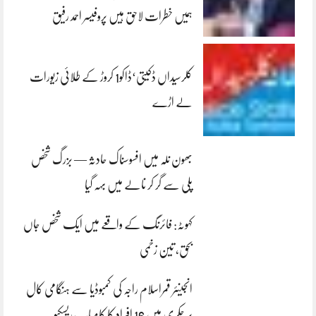
ہمیں خطرات لاحق ہیں پروفیسر احمد رفیق
کلرسیداں ڈکیتی‘ڈاکو1 کروڑ کے طلائی زیورات
لے اڑے
بھون نلہ میں افسوسناک حادثہ — بزرگ شخص
پلی سے گر کر نالے میں بہہ گیا
کہوٹہ: فائرنگ کے واقعے میں ایک شخص جاں
بحق، تین زخمی
انجینئر قمراسلام راجہ کی کمبوڈیا سے ہنگامی کال
پر چکری میں 16 افراد کا کامیاب ریسکیو