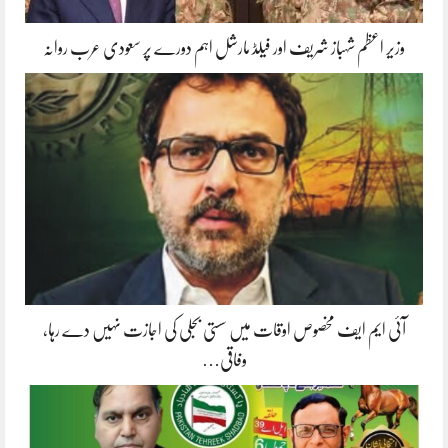
وزیر اعظم شہباز شریف اور فیلڈ مارشل اہم دورے پر سعودی عرب روانہ
آئی ایم ایف مخصوص اوقات میں سستی بجلی کی اجازت نہیں دے رہا،
وفاقی…