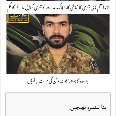
قائداعظم نامی شہری کا شناختی کارڈ بلاک،عدالت کا شہری کو پیش ہونے کا حکم
چارسدہ کا بہادر سپوت وطن کی حرمت پر قربان
اپنا تبصرہ بھیجیں