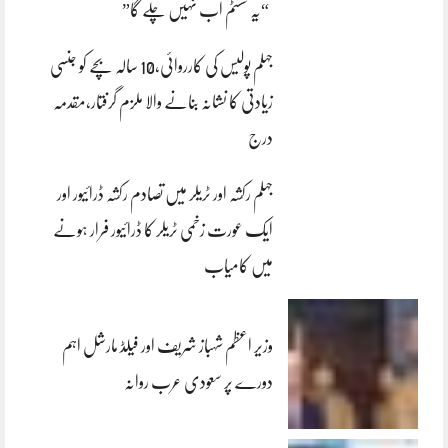
“یہ سسٹم اب نہیں چلے گا”
جہلم پولیس کی کارروائی،10 سالہ بچے کو جنسی
زیادتی کا نشانہ بنانے والا ملزم گرفتار،مقدمہ
درج
جہلم رکشہ اور ٹریلر میں تصادم رکشہ ڈرائیور اور
ایک عورت زخمی ٹریلر کا ڈرائیور فرار ہونے
میں کامیاب
وزیر اعظم شہباز شریف اور فیلڈ مارشل اہم
دورے پر سعودی عرب روانہ