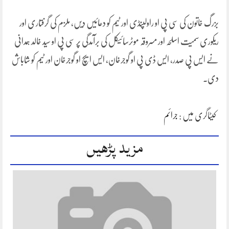
بزرگ خاتون کی سی پی او راولپنڈی اور ٹیم کو دعائیں دیں، ملزم کی گرفتاری اور
ریکوری سمیت اسلحہ اور مسروقہ موٹرسائیکل کی برآمدگی پر سی پی او سید خالد ہمدانی
نے ایس پی صدر، ایس ڈی پی او گوجرخان، ایس ایچ او گوجرخان اور ٹیم کو شاباش
دی۔
کیٹاگری میں :
جرائم
مزید پڑھیں