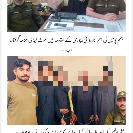
جہلم پولیس کی اہم کارروائی، چوری کے مقدمہ میں ملوث لیڈی ملزمہ گرفتار،
مالِ…
جہلم پولیس کی اہم کارروائی، کرایہ داری کا اندراج نہ کروانے پر 04 ملزمان …