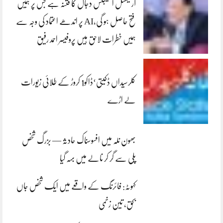
آرٹیفشل انٹلیجنس دجال کا فتنہ ہے جس پر ہمیں
فتح حاصل ہو گی،AI پر اندھے اعتماد کی وجہ سے
ہمیں خطرات لاحق ہیں پروفیسر احمد رفیق
کلرسیداں ڈکیتی‘ڈاکو1 کروڑ کے طلائی زیورات
لے اڑے
بھون نلہ میں افسوسناک حادثہ — بزرگ شخص
پلی سے گر کر نالے میں بہہ گیا
کہوٹہ: فائرنگ کے واقعے میں ایک شخص جاں
بحق، تین زخمی