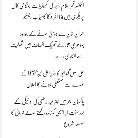
انجینئر قمراسلام راجہ کی کمبوڈیا سے ہنگامی کال
پر چکری میں 16 افراد کا کامیاب ریسکیو
عمران خان سے دوستی ہونے کے باوجود
چودھری نثار نے تحریک انصاف میں شمولیت
سے انکاری رہے
علی امین گنڈاپور کا وزیراعلیٰ خیبرپختونخوا کے
عہدے سے مستعفی ہونے کا اعلان
پاکستان بھر میں نمازِ عیدالاضحی کی ادائیگی کے
بعد سنتِ ابراہیمی کو زندہ رکھتے ہوئے قربانی کا
سلسلہ شروع