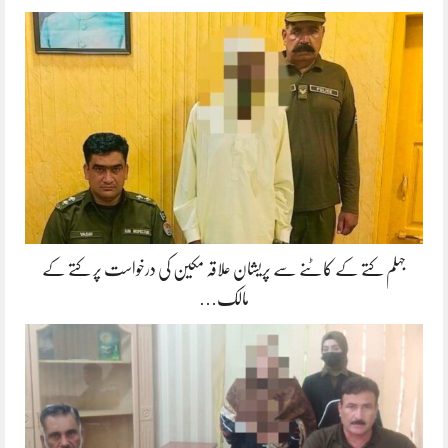
جہلم کتے کے کاٹنے سے پریشان علاقہ مکین کی درخواست پر کتے کے
مالک…