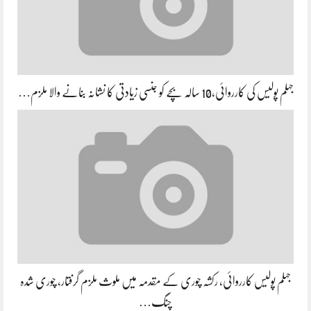
جہلم پولیس کی کارروائی،10 سالہ بچے کو جنسی زیادتی کا نشانہ بنانے والا ملزم…
جہلم پولیس کارروائی، رکشہ چوری کے مقدمہ میں ملوث ملزم گرفتار، چوری شدہ
چنگ…