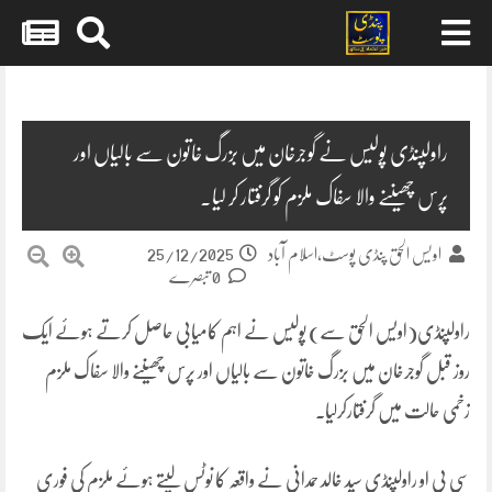
Skip
to
content
راولپنڈی پولیس نے گوجرخان میں بزرگ خاتون سے بالیاں اور
پرس چھیننے والا سفاک ملزم کو گرفتار کر لیا۔
25/12/2025
اویس الحق پنڈی پوسٹ،اسلام آباد
0 تبصرے
راولپنڈی(اویس الحق سے) پولیس نے اہم کامیابی حاصل کرتے ہوئے ایک
روز قبل گوجرخان میں بزرگ خاتون سے بالیاں اور پرس چھیننے والا سفاک ملزم
زخمی حالت میں گرفتارکرلیا۔
سی پی او راولپنڈی سید خالد حمدانی نے واقعہ کا نوٹس لیتے ہوئے ملزم کی فوری