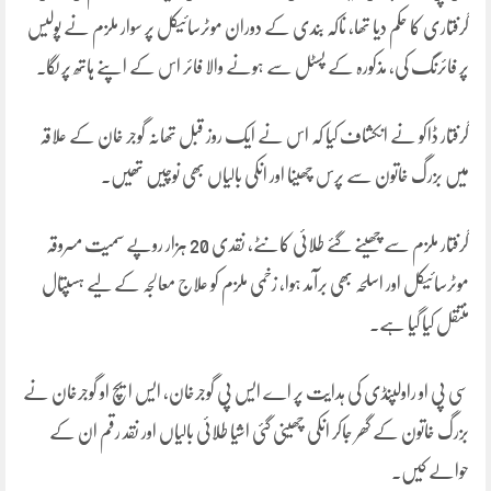
گرفتاری کا حکم دیا تھا، ناکہ بندی کے دوران موٹرسائیکل پر سوار ملزم نے پولیس
پر فائرنگ کی، مذکورہ کے پسٹل سے ہونے والا فائر اس کے اپنے ہاتھ پر لگا۔
گرفتار ڈاکو نے انکشاف کیا کہ اس نے ایک روز قبل تھانہ گوجر خان کے علاقہ
میں بزرگ خاتون سے پرس چھینا اور انکی بالیاں بھی نوچیں تھیں۔
گرفتار ملزم سے چھینے گئے طلائی کانٹے، نقدی 20 ہزار روپے سمیت مسروقہ
موٹرسائیکل اور اسلحہ بھی برآمد ہوا، زخمی ملزم کو علاج معالجہ کے لیے ہسپتال
منتقل کیا گیا ہے۔
سی پی او راولپنڈی کی ہدایت پر اے ایس پی گوجرخان، ایس ایچ او گوجرخان نے
بزرگ خاتون کے گھر جاکر انکی چھینی گئی اشیا طلائی بالیاں اور نقد رقم ان کے
حوالے کیں۔