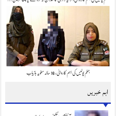
جہلم پولیس کی اہم کاروائی، 16 سالہ مغویہ بازیاب
اہم خبریں