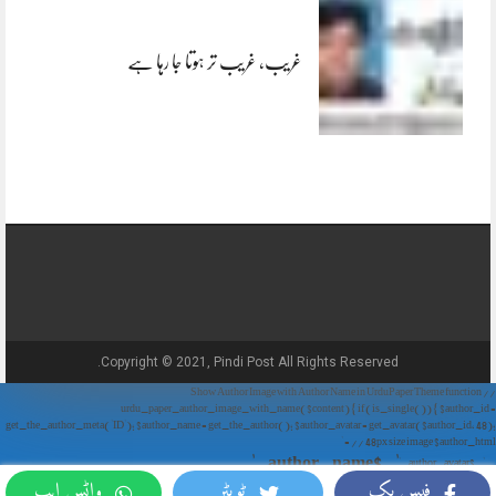
غریب، غریب تر ہوتا جا رہا ہے
Copyright © 2021, Pindi Post All Rights Reserved.
// Show Author Image with Author Name in UrduPaper Theme function
urdu_paper_author_image_with_name($content) { if (is_single()) { $author_id =
get_the_author_meta('ID'); $author_name = get_the_author(); $author_avatar = get_avatar($author_id, 48);
// 48px size image $author_html = '
' . $author_name . '
' . $author_avatar . '
فیس بک
ٹویٹر
واٹس ایپ
'; return $author_html . $content; } return $content; } add_filter('the_content',