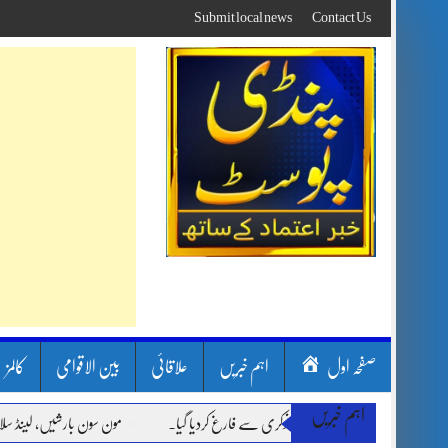
Skip
Submit local news
Contact Us
to
content
صفحہ اول
اہم خبریں
علاقائی
بین الاقوامی
کالمز
اہم خبریں
مون سون بارشیں، لینڈ سلائیڈنگ اور 