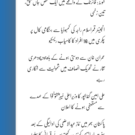
کہوٹہ: فائرنگ کے واقعے میں ایک شخص جاں بحق،
تین زخمی
انجینئر قمراسلام راجہ کی کمبوڈیا سے ہنگامی کال پر
چکری میں 16 افراد کا کامیاب ریسکیو
عمران خان سے دوستی ہونے کے باوجود چودھری
نثار نے تحریک انصاف میں شمولیت سے انکاری
رہے
علی امین گنڈاپور کا وزیراعلیٰ خیبرپختونخوا کے عہدے
سے مستعفی ہونے کا اعلان
پاکستان بھر میں نمازِ عیدالاضحی کی ادائیگی کے بعد
سنتِ ابراہیمی کو زندہ رکھتے ہوئے قربانی کا سلسلہ