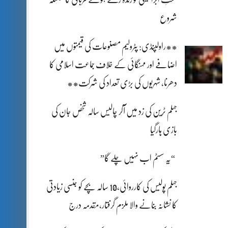
شروع
**راولپنڈی: پٹرولیم مصنوعات کی قیمتوں میں
اضافے اور مہنگائی کے خلاف جماعت اسلامی کا
دھرنا، شہریوں کی بڑی تعداد کی شرکت**
جہلم ٹرین کی زد میں آکر چالیس سالہ شخص جان کی
بازی ہارگیا
“یہ سسٹم اب نہیں چلے گا”
جہلم پولیس کی کارروائی،10 سالہ بچے کو جنسی زیادتی
کا نشانہ بنانے والا ملزم گرفتار،مقدمہ درج