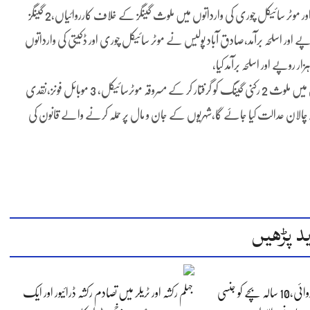
راولپنڈی(نمائندہ پنڈی پوسٹ)راولپنڈی پولیس کی ڈکیتی، سٹریٹ کرائم اور موٹر سائیکل چوری کی وارداتوں میں ملوث گینگز کے خلاف کارروائیاں،2 گینگز
رفتار، 5 مسروقہ موٹر سائیکل، 3 موبائل فون و رقم 66 ہزار روپے اور اسلحہ برآمد،صادق آباد پولیس نے موٹر سائیکل چوری اور ڈکیتی کی وارداتوں
تھانہ صدر واہ پولیس نے سٹریٹ کرائم اور موٹر سائیکل چوری کی وارداتوں میں ملوث 2 رکنی گینگ کو گرفتار کر کے مسروقہ موٹرسائیکل، 3 موبائل فونز،نقدی
ساتھ چالان عدالت کیا جاۓ گا،شہریوں کے جان و مال پر حملہ کرنے والے قانون کی
د پڑھیں
جہلم پولیس کی کارروائی،10 سالہ بچے کو جنسی
جہلم رکشہ اور ٹریلر میں تصادم رکشہ ڈرائیور اور ایک