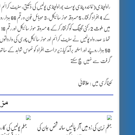
کے 4 افراد گ
میں ملوث 2 رکنی گینگ کو گرفتار کرکے 4 مسروقہ موٹر سائیکل اور رقم 16 ہزار روپے اور اسلحہ برآمد کیا،
50 ہزار روپے اور اسلحہ برآمد کیا،زیرحراست افراد کو ٹھوس شواہد کے 
گرفت سے نہیں بچ سکتے
کیٹاگری میں :
علاقائی
مزی
جہلم ٹرین کی زد میں آکر چالیس سالہ شخص جان کی