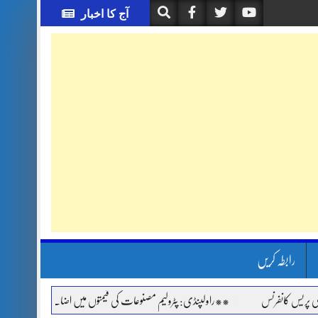
آج کا اخبار
رابطہ کریں
کانفرنس
**راولپنڈی: پٹرولیم مصنوعات کی قیمتوں میں اضافے اور مہنگائی کے خلاف ج