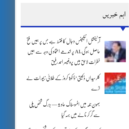
اہم خبریں
آرٹیفشل انٹلیجنس دجال کا فتنہ ہے جس پر ہمیں فتح
حاصل ہو گی،AI پر اندھے اعتماد کی وجہ سے ہمیں
خطرات لاحق ہیں پروفیسر احمد رفیق
کلرسیداں ڈکیتی‘ڈاکو1 کروڑ کے طلائی زیورات لے
اڑے
بھون نلہ میں افسوسناک حادثہ — بزرگ شخص پلی
سے گر کر نالے میں بہہ گیا