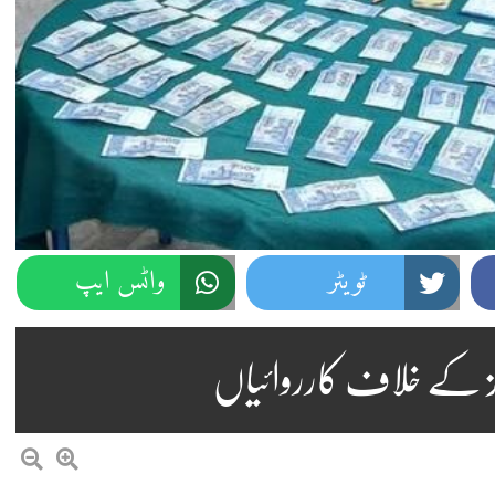
ٹویٹر
واٹس ایپ
ز کے خلاف کارروائیاں