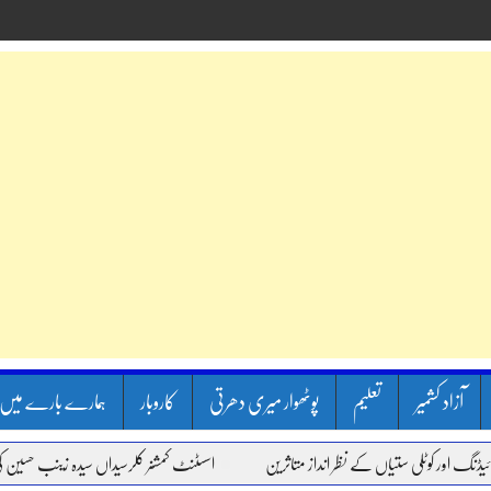
آزاد کشمیر
تعلیم
پوٹھوار میری دھرتی
کاروبار
ہمارے بارے میں
کوٹلی ستیاں کے نظر انداز متاثرین
اسسٹنٹ کمشنر کلرسیداں سیدہ زینب حسین کی پریس 