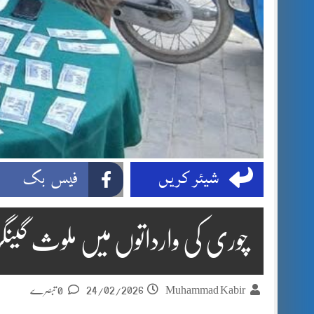
شیئر کریں
فیس بک
چوری کی وارداتوں میں ملوث گینگ
24/02/2026
Muhammad Kabir
0 تبصرے