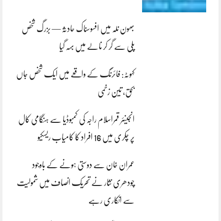
بھون نلہ میں افسوسناک حادثہ — بزرگ شخص
پلی سے گر کر نالے میں بہہ گیا
کہوٹہ: فائرنگ کے واقعے میں ایک شخص جاں
بحق، تین زخمی
انجینئر قمراسلام راجہ کی کمبوڈیا سے ہنگامی کال
پر چکری میں 16 افراد کا کامیاب ریسکیو
عمران خان سے دوستی ہونے کے باوجود
چودھری نثار نے تحریک انصاف میں شمولیت
سے انکاری رہے