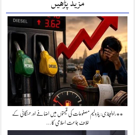
مزید پڑھیں
**راولپنڈی: پٹرولیم مصنوعات کی قیمتوں میں اضافے اور مہنگائی کے
خلاف جماعت اسلامی کا…