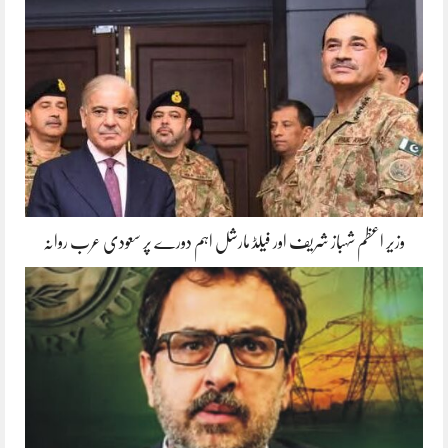
وزیر اعظم شہباز شریف اور فیلڈ مارشل اہم دورے پر سعودی عرب روانہ