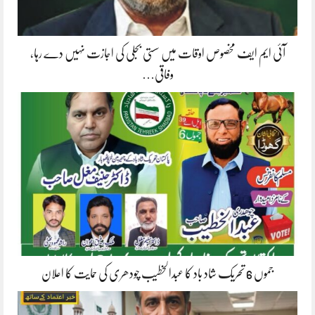
آئی ایم ایف مخصوص اوقات میں سستی بجلی کی اجازت نہیں دے رہا،
وفاقی…
جموں 6 تحریک شاد باد کا عبدالخطیب چودھری کی حمایت کا اعلان