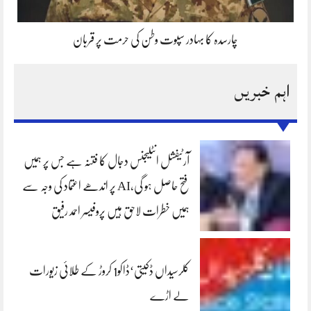
چارسدہ کا بہادر سپوت وطن کی حرمت پر قربان
اہم خبریں
آرٹیفشل انٹلیجنس دجال کا فتنہ ہے جس پر ہمیں
فتح حاصل ہو گی،AI پر اندھے اعتماد کی وجہ سے
ہمیں خطرات لاحق ہیں پروفیسر احمد رفیق
کلرسیداں ڈکیتی‘ڈاکو1 کروڑ کے طلائی زیورات
لے اڑے