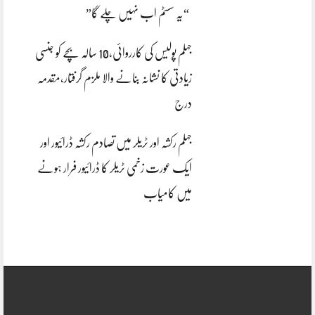
“یہ سسٹم اب نہیں چلے گا”
جہلم پولیس کی کارروائی،10 سالہ بچے کو جنسی
زیادتی کا نشانہ بنانے والا ملزم گرفتار،مقدمہ
درج
جہلم رکشہ اور ٹریلر میں تصادم رکشہ ڈرائیور اور
ایک عورت زخمی ٹریلر کا ڈرائیور فرار ہونے
میں کامیاب