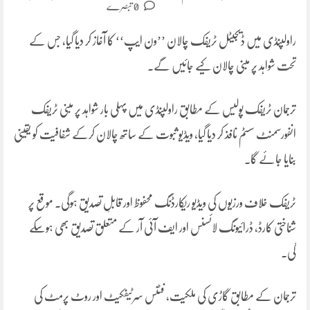
0 تبصرے
راولپنڈی میں ڈیجیٹل ٹریفک چالان ’’ون ایپ‘‘ کا آغاز کر دیا گیا، جس کے
تحت شواہد پر مبنی چالان کیے جائیں گے۔
ترجمان ٹریفک پولیس کے مطابق راولپنڈی میں پہلی بار شواہد پر مبنی ٹریفک
انفورسمنٹ سسٹم نافذ کر دیا گیا، ویڈیو ثبوت کے ساتھ چالان کرکے شفافیت کو یقینی
بنایا جائے گا۔
ٹریفک خلاف ورزیوں کی ویڈیو ریکارڈنگ محفوظ اور قابلِ تصدیق ہوگی۔ موقع پر
شناختی کارڈ، ڈرائیونگ لائسنس اور ایف آئی آر کے متعلق تصدیق بھی ہوسکے
گی۔
ترجمان کے مطابق گاڑی کی ملکیت، فٹنس سرٹیفکیٹ اور روٹ پرمٹ کی