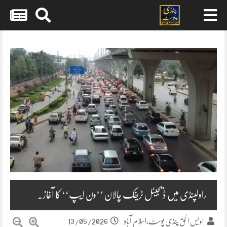
Skip
to
content
راولپنڈی میں ڈیجیٹل ٹریفک چالان ’’ون ایپ‘‘ کا آغاز۔
13/05/2026
اویس الحق پنڈی پوسٹ،اسلام آباد