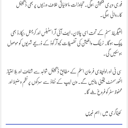
فوری ویری فکیشن ہوگی۔ تجاوزات ماحولیاتی خلاف ورزیوں پر بھی ڈیجیٹل
کارروائی ہوگی۔
انٹیگریٹڈ سسٹم کے تحت ای چالان، ایف آئی آر اسٹیٹس اور کریمنل ریکارڈ بھی
چیک ہوگا۔ ٹریفک وائلیشن کی تفصیلات کیو آر کوڈ کے ذریعے شہریوں کو موصول
ہوسکیں گی۔
سی ٹی او راولپنڈی فرحان اسلم کے مطابق ڈیجیٹل شواہد سے شفاف اور بلا امتیاز
انفورسمنٹ یقینی بنائیں گے۔ ون ایپ کے نفاذ سے سڑکوں پر نظم و ضبط اور
محفوظ سفر کو فروغ ملے گا۔
کیٹاگری میں :
اہم خبریں