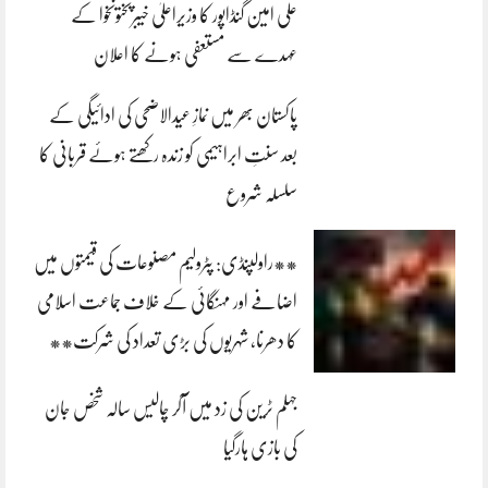
علی امین گنڈاپور کا وزیراعلیٰ خیبرپختونخوا کے
عہدے سے مستعفی ہونے کا اعلان
پاکستان بھر میں نمازِ عیدالاضحی کی ادائیگی کے
بعد سنتِ ابراہیمی کو زندہ رکھتے ہوئے قربانی کا
سلسلہ شروع
**راولپنڈی: پٹرولیم مصنوعات کی قیمتوں میں
اضافے اور مہنگائی کے خلاف جماعت اسلامی
کا دھرنا، شہریوں کی بڑی تعداد کی شرکت**
جہلم ٹرین کی زد میں آکر چالیس سالہ شخص جان
کی بازی ہارگیا