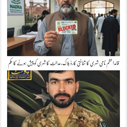
قائداعظم نامی شہری کا شناختی کارڈ بلاک،عدالت کا شہری کو پیش ہونے کا حکم