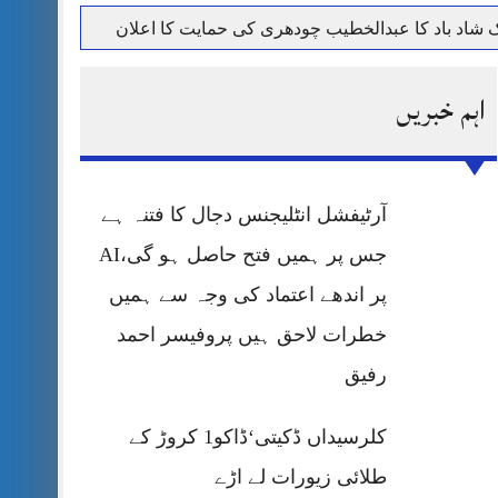
حرمت پر قربان
اہم خبریں
 کی پریس کانفرنس
آرٹیفشل انٹلیجنس دجال کا فتنہ ہے
جس پر ہمیں فتح حاصل ہو گی،AI
پر اندھے اعتماد کی وجہ سے ہمیں
خطرات لاحق ہیں پروفیسر احمد
رفیق
کلرسیداں ڈکیتی‘ڈاکو1 کروڑ کے
طلائی زیورات لے اڑے