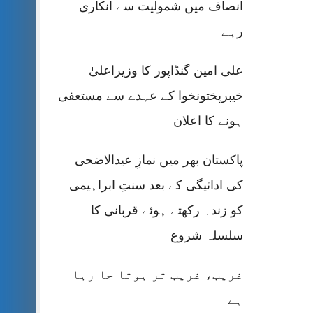
انصاف میں شمولیت سے انکاری
رہے
علی امین گنڈاپور کا وزیراعلیٰ
خیبرپختونخوا کے عہدے سے مستعفی
ہونے کا اعلان
پاکستان بھر میں نمازِ عیدالاضحی
کی ادائیگی کے بعد سنتِ ابراہیمی
کو زندہ رکھتے ہوئے قربانی کا
سلسلہ شروع
غریب، غریب تر ہوتا جا رہا
ہے