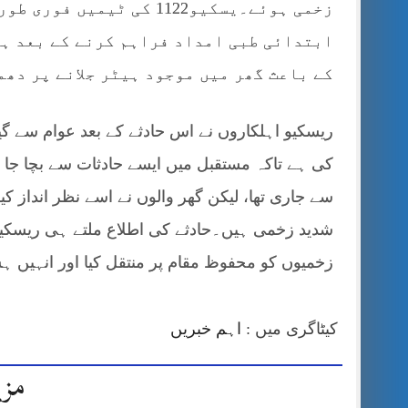
زخمی ہوئے۔یسکیو1122 کی ٹ
ابتدائی طبی امداد فراہم کرنے کے بعد ہس
کے باعث گھر میں موجود ہیٹر جلانے پر دھم
ریسکیو اہلکاروں نے اس حادثے کے بعد عوام سے گیس
کی ہے تاکہ مستقبل میں ایسے حادثات سے بچا جا 
سے جاری تھا، لیکن گھر والوں نے اسے نظر انداز کی
زخمیوں کو محفوظ مقام پر منتقل کیا اور انہیں ہسپ
کیٹاگری میں :
اہم خبریں
مزی