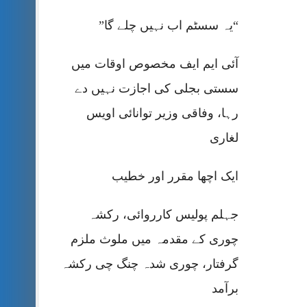
“یہ سسٹم اب نہیں چلے گا”
آئی ایم ایف مخصوص اوقات میں
سستی بجلی کی اجازت نہیں دے
رہا، وفاقی وزیر توانائی اویس
لغاری
ایک اچھا مقرر اور خطیب
جہلم پولیس کارروائی، رکشہ
چوری کے مقدمہ میں ملوث ملزم
گرفتار، چوری شدہ چنگ چی رکشہ
برآمد