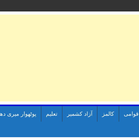
اقوامی
کالمز
آزاد کشمیر
تعلیم
پوٹھوار میری دھ