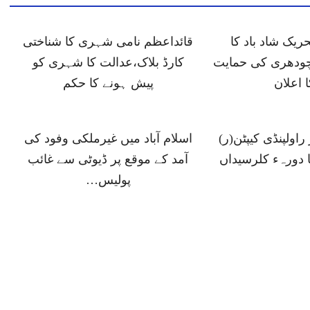
ں 6 تحریک شاد باد کا
قائداعظم نامی شہری کا شناختی
ودھری کی حمایت
کارڈ بلاک،عدالت کا شہری کو
ا اعلان
پیش ہونے کا حکم
اولپنڈی کیپٹن(ر)
اسلام آباد میں غیرملکی وفود کی
ا دورہء کلرسیداں
آمد کے موقع پر ڈیوٹی سے غائب
پولیس…