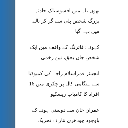
بھون نلہ میں افسوسناک حادثہ —
بزرگ شخص پلی سے گر کر نالے
میں بہہ گیا
کہوٹہ: فائرنگ کے واقعے میں ایک
شخص جاں بحق، تین زخمی
انجینئر قمراسلام راجہ کی کمبوڈیا
سے ہنگامی کال پر چکری میں 16
افراد کا کامیاب ریسکیو
عمران خان سے دوستی ہونے کے
باوجود چودھری نثار نے تحریک