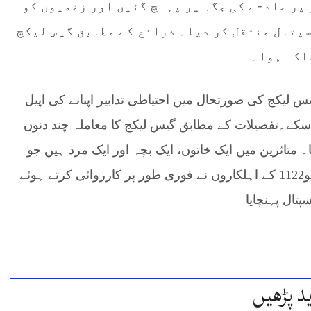
یمیں فوری طور پر حادثے کی جگہ پر پہنچ گئیں اور زخمیوں کو
پتال منتقل کر دیا۔ ذرائع کے مطابق گیس لیکج
اکہ ہوا۔
 لیکج کی صورتحال میں احتیاطی تدابیر اپنانے کی اپیل
سکے۔تفصیلات کے مطابق گیس لیکج کا معاملہ چند دنوں
ا۔ متاثرین میں ایک خاتون، ایک بچہ اور ایک مرد ہیں جو
شدید زخمی ہیں۔حادثے کی اطلاع ملتے ہی ریسکیو1122 کے اہلکاروں نے فوری طور پر کارروائی کرتے ہوئے
تال پہنچایا
د پڑھیں