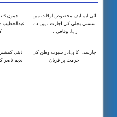
آئی ایم ایف مخصوص اوقات میں
جمو
سستی بجلی کی اجازت نہیں دے
عبدالخطیب چ
رہا، وفاقی…
ک
چارسدہ کا بہادر سپوت وطن کی
ڈپٹی کمشنر ر
حرمت پر قربان
ندیم ناصر ک