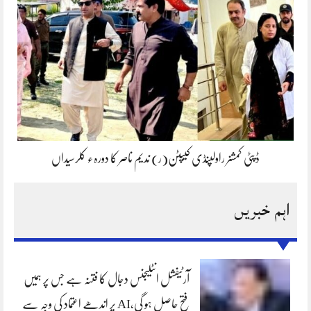
ڈپٹی کمشنر راولپنڈی کیپٹن(ر) ندیم ناصر کا دورہء کلرسیداں
اہم خبریں
آرٹیفشل انٹلیجنس دجال کا فتنہ ہے جس پر ہمیں
فتح حاصل ہو گی،AI پر اندھے اعتماد کی وجہ سے