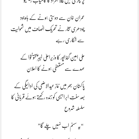
پر چکری میں 16 افراد کا کامیاب ریسکیو
عمران خان سے دوستی ہونے کے باوجود
چودھری نثار نے تحریک انصاف میں شمولیت
سے انکاری رہے
علی امین گنڈاپور کا وزیراعلیٰ خیبرپختونخوا کے
عہدے سے مستعفی ہونے کا اعلان
پاکستان بھر میں نمازِ عیدالاضحی کی ادائیگی کے
بعد سنتِ ابراہیمی کو زندہ رکھتے ہوئے قربانی کا
سلسلہ شروع
“یہ سسٹم اب نہیں چلے گا”