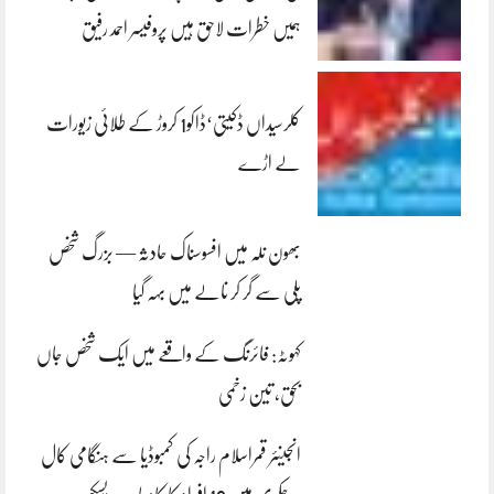
ہمیں خطرات لاحق ہیں پروفیسر احمد رفیق
کلرسیداں ڈکیتی‘ڈاکو1 کروڑ کے طلائی زیورات
لے اڑے
بھون نلہ میں افسوسناک حادثہ — بزرگ شخص
پلی سے گر کر نالے میں بہہ گیا
کہوٹہ: فائرنگ کے واقعے میں ایک شخص جاں
بحق، تین زخمی
انجینئر قمراسلام راجہ کی کمبوڈیا سے ہنگامی کال