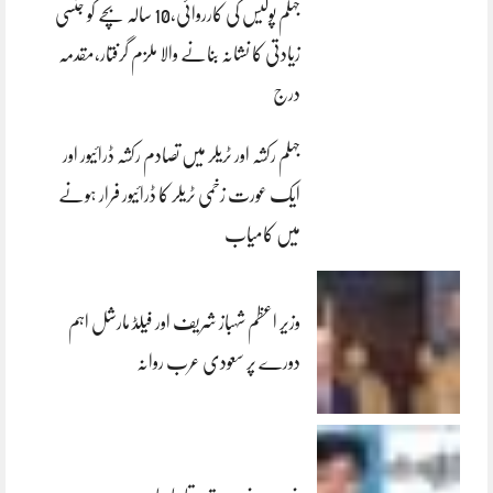
جہلم پولیس کی کارروائی،10 سالہ بچے کو جنسی
زیادتی کا نشانہ بنانے والا ملزم گرفتار،مقدمہ
درج
جہلم رکشہ اور ٹریلر میں تصادم رکشہ ڈرائیور اور
ایک عورت زخمی ٹریلر کا ڈرائیور فرار ہونے
میں کامیاب
وزیر اعظم شہباز شریف اور فیلڈ مارشل اہم
دورے پر سعودی عرب روانہ