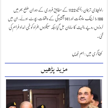
راولپنڈی ترجمان ریسکیو 1122 کے مطابق فروری کے دوران ضلع بھر میں
1,186 ٹریفک حادثات اور 141 آتشزدگی کے واقعات رپورٹ ہوئے، جن میں
کروڑوں روپے مالیت کا سامان جل گیا جبکہ سینکڑوں افراد کو طبی امداد فراہم کی
گئی۔
کیٹاگری میں :
اہم خبریں
مزید پڑھیں