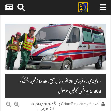
Skip
to
content
راولپنڈی ماہ فروری20 افراد جاں بحق، 1356 زخمی، ریسکیو کو
5,666 ایمرجنسی کالیں موصول
04/03/2026
آصف شاہ (Crime Reporter)
0 تبصرے