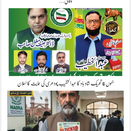
وفاقی…
جموں 6 تحریک شاد باد کا عبدالخطیب چودھری کی حمایت کا اعلان