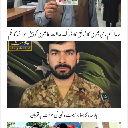
قائداعظم نامی شہری کا شناختی کارڈ بلاک،عدالت کا شہری کو پیش ہونے کا حکم
چارسدہ کا بہادر سپوت وطن کی حرمت پر قربان