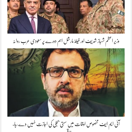
وزیر اعظم شہباز شریف اور فیلڈ مارشل اہم دورے پر سعودی عرب روانہ
آئی ایم ایف مخصوص اوقات میں سستی بجلی کی اجازت نہیں دے رہا،