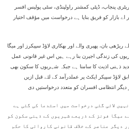
ٹری پنجاب، ڈپٹی کمشنر راولپنڈی، سٹی پولیس افسر
ر اے بازار کو فریق بنایا ہے درخواست میں مؤقف اختیار
یڑھی بان، پھیری والے اور بھکاری لاؤڈ سپیکرز اور میگا
ریوں کی زندگی اجیرن بنا رہے ہیں اس غیر قانونی عمل
ید ذہنی اذیت کا سامنا ہے جبکہ شہریوں کا سکون بھی
 لاؤڈ سپیکر ایکٹ پر عملدرآمد کے لئے قبل ازیں
 دیگر انتظامی افسران کو متعدد درخواستیں دی
ہیں لائی گئی درخواست میں استدعا کی گئی ہے
ئے میگا فونز کے ذریعے شہریوں کے ذہنی سکون کو
 دیگر عناصر کے خلاف قانونی کاروائی کا حکم