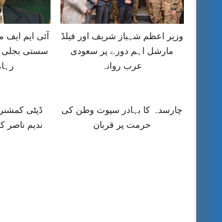
وزیر اعظم شہباز شریف اور فیلڈ
آئی ایم ایف
مارشل اہم دورے پر سعودی
سستی بجلی ک
عرب روانہ
رہا،
چارسدہ کا بہادر سپوت وطن کی
ڈپٹی کمشنر ر
حرمت پر قربان
ندیم ناصر ک