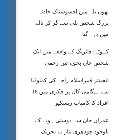
بھون نلہ میں افسوسناک حادثہ —
بزرگ شخص پلی سے گر کر نالے
میں بہہ گیا
کہوٹہ: فائرنگ کے واقعے میں ایک
شخص جاں بحق، تین زخمی
انجینئر قمراسلام راجہ کی کمبوڈیا
سے ہنگامی کال پر چکری میں 16
افراد کا کامیاب ریسکیو
عمران خان سے دوستی ہونے کے
باوجود چودھری نثار نے تحریک