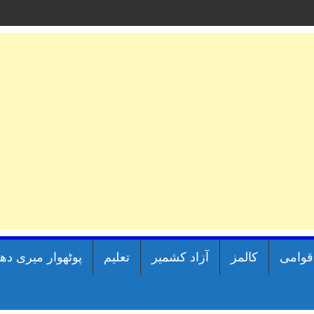
اقوامی
کالمز
آزاد کشمیر
تعلیم
پوٹھوار میری دھ