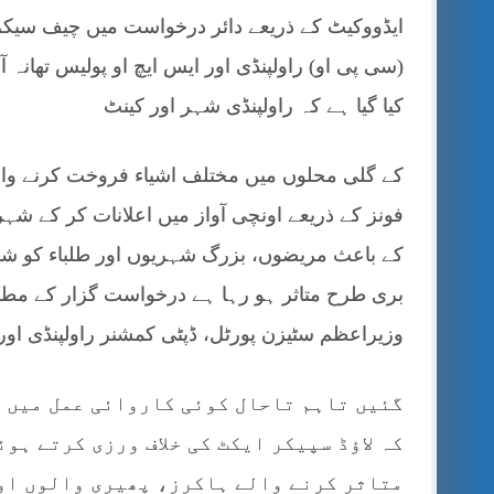
ایڈووکیٹ کے ذریعے دائر درخواست میں چیف سیکری
(سی پی او) راولپنڈی اور ایس ایچ او پولیس تھانہ آ
کیا گیا ہے کہ راولپنڈی شہر اور کینٹ
کے گلی محلوں میں مختلف اشیاء فروخت کرنے والے ر
فونز کے ذریعے اونچی آواز میں اعلانات کر کے شہ
کے باعث مریضوں، بزرگ شہریوں اور طلباء کو شد
بری طرح متاثر ہو رہا ہے درخواست گزار کے مطابق
وزیراعظم سٹیزن پورٹل، ڈپٹی کمشنر راولپنڈی اور
گئیں تاہم تاحال کوئی کاروائی عمل میں ن
کہ لاؤڈ سپیکر ایکٹ کی خلاف ورزی کرتے ہو
متاثر کرنے والے ہاکرز، پھیری والوں اور