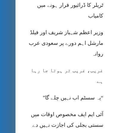
ٹریلر کا ڈرائیور فرار ہونے میں
کامیاب
وزیر اعظم شہباز شریف اور فیلڈ
مارشل اہم دورے پر سعودی عرب
روانہ
غریب، غریب تر ہوتا جا رہا
ہے
“یہ سسٹم اب نہیں چلے گا”
آئی ایم ایف مخصوص اوقات میں
سستی بجلی کی اجازت نہیں دے