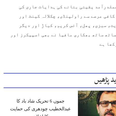
ملدرآمد یقینی بنانے کی ہدایات جاری کی
کافی عرصے سے راولپنڈی، چکلالہ کینٹ اور
یت، سبزی، پھل، آئس کریم، کباڑ اور دیگر
ساتھ ساتھ بھکاری مافیا نے بھی اسپیکرز اور
کھا ہے
د پڑھیں
جموں 6 تحریک شاد باد کا
عبدالخطیب چودھری کی حمایت