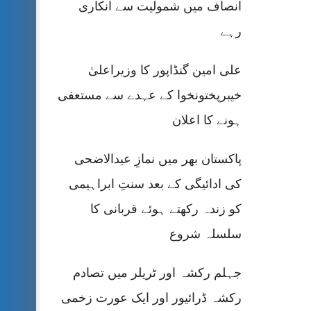
انصاف میں شمولیت سے انکاری
رہے
علی امین گنڈاپور کا وزیراعلیٰ
خیبرپختونخوا کے عہدے سے مستعفی
ہونے کا اعلان
پاکستان بھر میں نمازِ عیدالاضحی
کی ادائیگی کے بعد سنتِ ابراہیمی
کو زندہ رکھتے ہوئے قربانی کا
سلسلہ شروع
جہلم رکشہ اور ٹریلر میں تصادم
رکشہ ڈرائیور اور ایک عورت زخمی