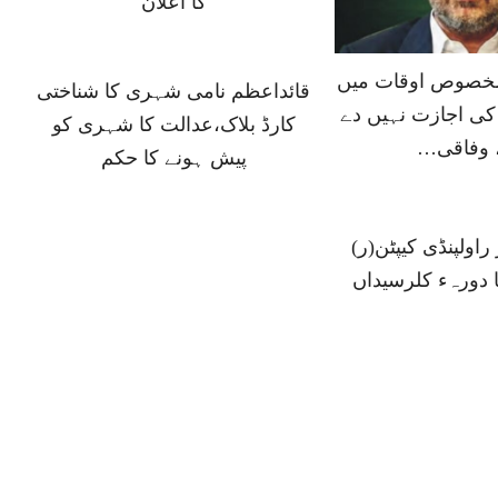
کا اعلان
 مخصوص اوقات میں
قائداعظم نامی شہری کا شناختی
ی اجازت نہیں دے
کارڈ بلاک،عدالت کا شہری کو
 وفاقی…
پیش ہونے کا حکم
اولپنڈی کیپٹن(ر)
ا دورہء کلرسیداں