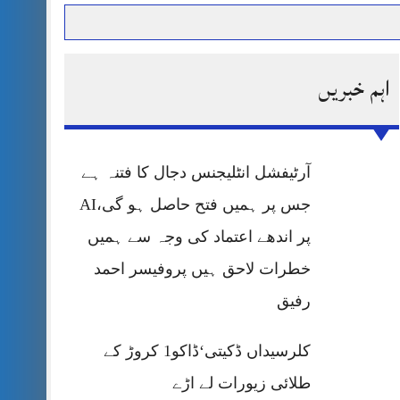
اہم خبریں
حرمت پر قربان
 کی پریس کانفرنس
آرٹیفشل انٹلیجنس دجال کا فتنہ ہے
جس پر ہمیں فتح حاصل ہو گی،AI
پر اندھے اعتماد کی وجہ سے ہمیں
خطرات لاحق ہیں پروفیسر احمد
رفیق
کلرسیداں ڈکیتی‘ڈاکو1 کروڑ کے
طلائی زیورات لے اڑے