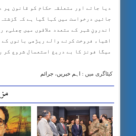
دیا جائے اور متعلقہ حکام کو قانون پر ع
جائیں درخواست میں کہا گیا ہے کہ گزشتہ 
اندرونِ شہر کے متعدد علاقوں میں چھلی، ر
اشیاء فروخت کرنے والے ریڑھی بانوں کے 
میگا فونز کا بے دریغ استعمال شروع کر ر
کیٹاگری میں :
اہم خبریں
،
جرائم
مزی