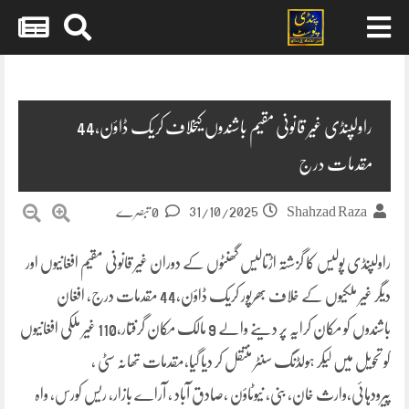
Skip
to
content
راولپنڈی غیر قانونی مقیم باشندوں کیخلاف کریک ڈاؤن،44
مقدمات درج
31/10/2025
Shahzad Raza
0 تبصرے
راولپنڈی پولیس کا گزشتہ اڑتالیس گھنٹوں کے دوران غیر قانونی مقیم افغانیوں اور
دیگر غیر ملکیوں کے خلاف بھرپور کریک ڈاؤن،44 مقدمات درج، افغان
باشندوں کو مکان کرایہ پر دینے والے 9 مالک مکان گرفتار،110 غیر ملکی افغانیوں
کو تحویل میں لیکر ہولڈنگ سنٹر منتقل کر دیا گیا،مقدمات تھانہ سٹی ،
پیرودہائی،وارث خان، بنی، نیوٹاؤن ،صادق آباد ، آراے بازار، ریس کورس، واہ