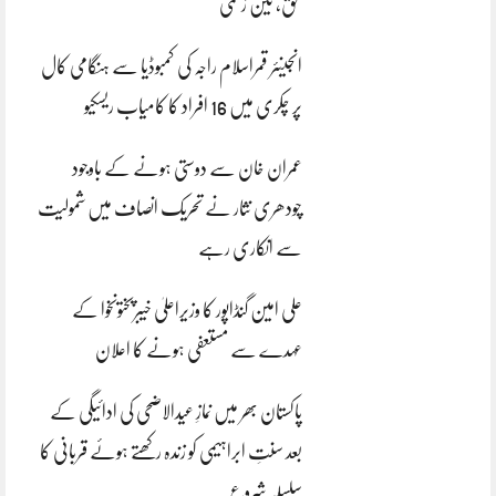
بحق، تین زخمی
انجینئر قمراسلام راجہ کی کمبوڈیا سے ہنگامی کال
پر چکری میں 16 افراد کا کامیاب ریسکیو
عمران خان سے دوستی ہونے کے باوجود
چودھری نثار نے تحریک انصاف میں شمولیت
سے انکاری رہے
علی امین گنڈاپور کا وزیراعلیٰ خیبرپختونخوا کے
عہدے سے مستعفی ہونے کا اعلان
پاکستان بھر میں نمازِ عیدالاضحی کی ادائیگی کے
بعد سنتِ ابراہیمی کو زندہ رکھتے ہوئے قربانی کا
سلسلہ شروع