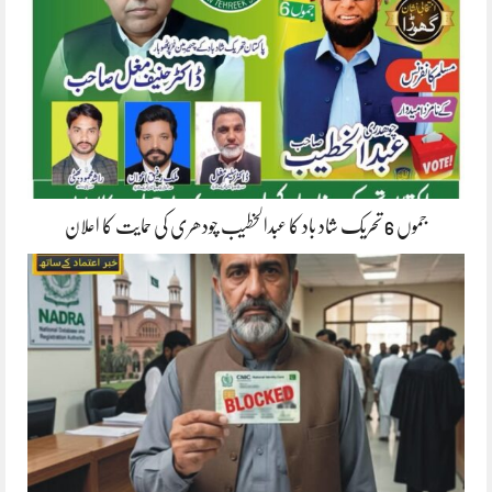
جموں 6 تحریک شاد باد کا عبدالخطیب چودھری کی حمایت کا اعلان