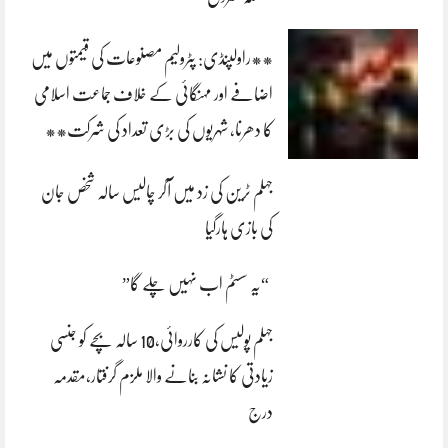
**راولپنڈی: پٹرولیم مصنوعات کی قیمتوں میں
اضافے اور مہنگائی کے خلاف جماعت اسلامی
کا دھرنا، شہریوں کی بڑی تعداد کی شرکت**
جہلم ٹرین کی زد میں آکر چالیس سالہ شخص جان
کی بازی ہارگیا
“یہ سسٹم اب نہیں چلے گا”
جہلم پولیس کی کارروائی،10 سالہ بچے کو جنسی
زیادتی کا نشانہ بنانے والا ملزم گرفتار،مقدمہ
درج