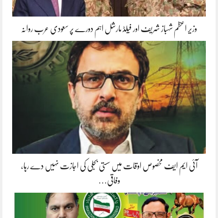
وزیر اعظم شہباز شریف اور فیلڈ مارشل اہم دورے پر سعودی عرب روانہ
آئی ایم ایف مخصوص اوقات میں سستی بجلی کی اجازت نہیں دے رہا،
وفاقی…