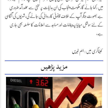
میں رکھا جائے گا،حکومت پنجاب کی ان ہدایات پر سختی سے عملدرآمد ضروری
ہے بصورت دیگر آپ کے خلاف قانونی کارروائی کی جائے گی,شہریوں کی آگاہی
کے لئے سوشل میڈیا پر پیغامات اور مساجد سے اعلانات کا سلسلہ بھی جاری
ہے،
کیٹاگری میں :
اہم خبریں
مزید پڑھیں