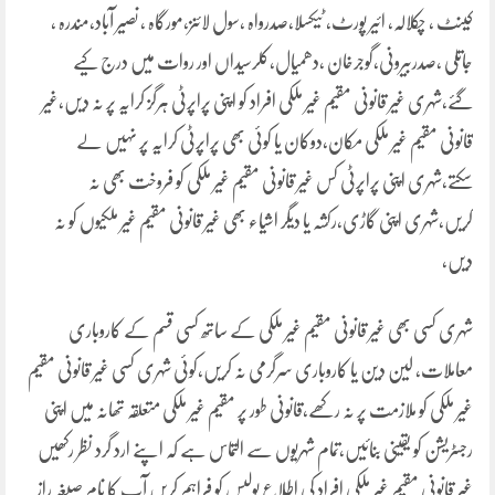
کینٹ ، چکلالہ، ائیر پورٹ، ٹیکسلا،صدرواہ ،سول لائنز،مورگاہ ، نصیر آباد،مندرہ ،
جاتلی ،صدربیرونی،گوجرخان ،دھمیال،کلرسیداں اور روات میں درج کیے
گئے،شہری غیر قانونی مقیم غیر ملکی افراد کو اپنی پراپرٹی ہرگز کرایہ پر نہ دیں،غیر
قانونی مقیم غیر ملکی مکان،دوکان یا کوئی بھی پراپرٹی کرایہ پر نہیں لے
سکتے،شہری اپنی پراپرٹی کس غیر قانونی مقیم غیر ملکی کو فروخت بھی نہ
کریں،شہری اپنی گاڑی،رکشہ یا دیگر اشیاء بھی غیر قانونی مقیم غیر ملکیوں کو نہ
دیں،
شہری کسی بھی غیر قانونی مقیم غیر ملکی کے ساتھ کسی قسم کے کاروباری
معاملات، لین دین یا کاروباری سرگرمی نہ کریں،کوئی شہری کسی غیر قانونی مقیم
غیر ملکی کو ملازمت پر نہ رکھے،قانونی طور پر مقیم غیر ملکی متعلقہ تھانہ میں اپنی
رجسٹریشن کو یقینی بنائیں،تمام شہریوں سے التماس ہے کہ اپنے ارد گرد نظر رکھیں
غیر قانونی مقیم غیر ملکی افراد کی اطلاع پولیس کو فراہم کریں آپ کا نام صیغہ راز