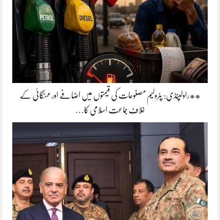
**راولپنڈی: پٹرولیم مصنوعات کی قیمتوں میں اضافے اور مہنگائی کے
خلاف جماعت اسلامی کا…