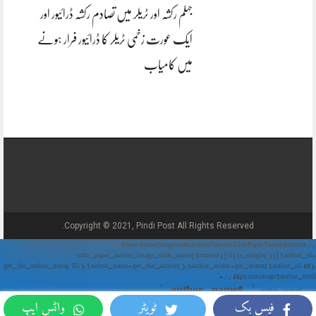
جہلم رکشہ اور ٹریلر میں تصادم رکشہ ڈرائیور اور
ایک عورت زخمی ٹریلر کا ڈرائیور فرار ہونے
میں کامیاب
Copyright © 2021, Pindi Post All Rights Reserved.
// Show Author Image with Author Name in UrduPaper Theme function
urdu_paper_author_image_with_name($content) { if (is_single()) { $author_id =
get_the_author_meta('ID'); $author_name = get_the_author(); $author_avatar = get_avatar($author_id, 48);
// 48px size image $author_html = '
' . $author_name . '
' . $author_avatar . '
فیس بک
ٹویٹر
واٹس ایپ
'; return $author_html . $content; } return $content; } add_filter('the_content',