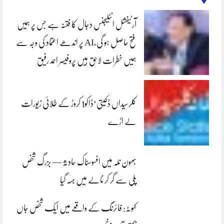
آرٹیفشل انٹلیجنس دجال کا فتنہ ہے جس پر ہمیں
فتح حاصل ہو گی،AI پر اندھے اعتماد کی وجہ سے
ہمیں خطرات لاحق ہیں پروفیسر احمد رفیق
کلرسیداں ڈکیتی‘ڈاکو1 کروڑ کے طلائی زیورات
لے اڑے
بھون نلہ میں افسوسناک حادثہ — بزرگ شخص
پلی سے گر کر نالے میں بہہ گیا
کہوٹہ: فائرنگ کے واقعے میں ایک شخص جاں