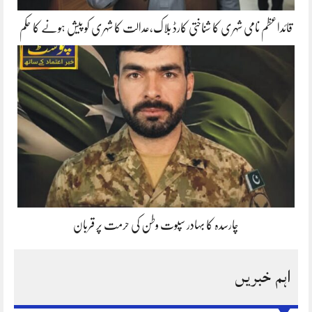
قائداعظم نامی شہری کا شناختی کارڈ بلاک،عدالت کا شہری کو پیش ہونے کا حکم
چارسدہ کا بہادر سپوت وطن کی حرمت پر قربان
اہم خبریں