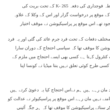
علیمہ خانم نے اپنے وکیل فیصل ملک کے ذریعے ضابطہ فوجداری کی دفعہ K- 265 کے تحت بریت کی
 موقع پر درخواست گزار اور اس کے وکلا کے علاوہ
ود تھے اس موقع پر پراسیکیوشن نے موقف اختیار
ا کہ ملزمہ پر انسداد دہشت گردی ایکٹ کی 5 مختلف دفعات کے تحت فرد جرم عائد کی گئی اور یہ فرد
یوشن کا موقف تھا کہ سیاسی احتجاج کے دوران سارا
 کنٹرول کہتا ہے کسی بھی ایسے احتجاج میں ملزم کے
سی طرح کوئی تعلق نہیں بنتا میڈیا نے کونسا اپنا
ود مان رہے ہیں ہم نےاس احتجاج کیا یہ دعویٰ کرتے ہیں
امنے نہیں مان رہے اس موقع پر پراسیکیوٹر نے عدالت کو
ر سنائے پراسیکیوشن کا موقف تھا کہ ہر جگہ آئینی