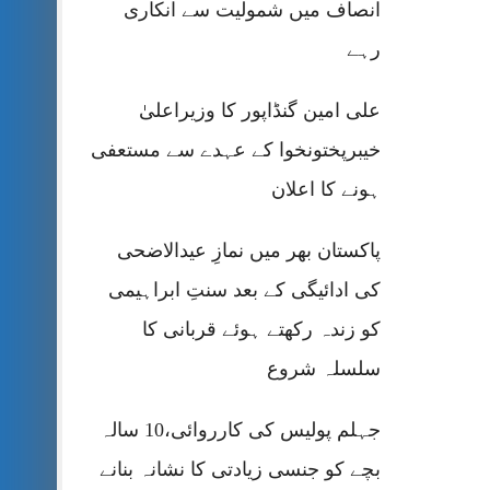
انصاف میں شمولیت سے انکاری
رہے
علی امین گنڈاپور کا وزیراعلیٰ
خیبرپختونخوا کے عہدے سے مستعفی
ہونے کا اعلان
پاکستان بھر میں نمازِ عیدالاضحی
کی ادائیگی کے بعد سنتِ ابراہیمی
کو زندہ رکھتے ہوئے قربانی کا
سلسلہ شروع
جہلم پولیس کی کارروائی،10 سالہ
بچے کو جنسی زیادتی کا نشانہ بنانے