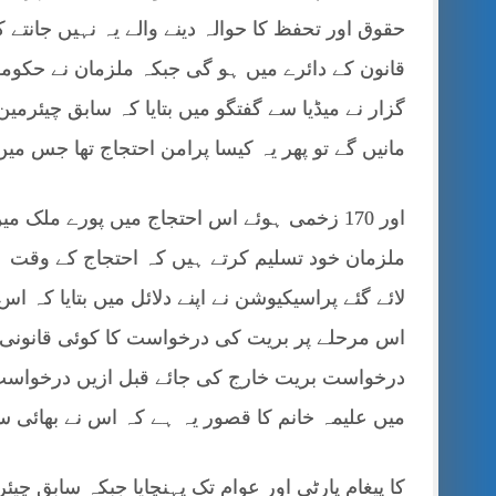
حقوق اور تحفظ کا حوالہ دینے والے یہ نہیں جانتے ک
قانون کے دائرے میں ہو گی جبکہ ملزمان نے حکو
گزار نے میڈیا سے گفتگو میں بتایا کہ سابق چیئرمین
مانیں گے تو پھر یہ کیسا پرامن احتجاج تھا جس می
اور 170 زخمی ہوئے اس احتجاج میں پورے ملک
ملزمان خود تسلیم کرتے ہیں کہ احتجاج کے وقت ہم
اس مرحلے پر بریت کی درخواست کا کوئی قانونی جو
میں علیمہ خانم کا قصور یہ ہے کہ اس نے بھائی 
کا پیغام پارٹی اور عوام تک پہنچایا جبکہ سابق چیئرم