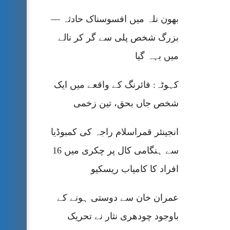
بھون نلہ میں افسوسناک حادثہ —
بزرگ شخص پلی سے گر کر نالے
میں بہہ گیا
کہوٹہ: فائرنگ کے واقعے میں ایک
شخص جاں بحق، تین زخمی
انجینئر قمراسلام راجہ کی کمبوڈیا
سے ہنگامی کال پر چکری میں 16
افراد کا کامیاب ریسکیو
عمران خان سے دوستی ہونے کے
باوجود چودھری نثار نے تحریک