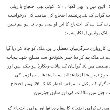
ہ آئین میں یہ بھی لکھا ہے کہ کوئی بھی احتجاج یا ریلی
مت گرانے کے لئے پرتشدد احتجاج کی مذمت کی درخواست
 نے کہا ہے کہ احتجاج کا این او سی ہو یا نہ ہو ہم نہیں
ں ایک پولیس اہلکار شہید
 میں کاروباری سرگرمیاں معطل رہیں ملک کو جام کر دیا گیا
 نے ملک بند کر دیا خیبر پختونخوا سے مسلح جتھے پنجاب
لائے گئے پراسیکیوشن نے اپنے دلائل میں بتایا کہ اس مقدمے میں 18 گواہان کے بیانات ریکارڈ ہو چکے ہیں اور
از نہیں بنتا لہٰذا عدالت سے استدعا ہے ملزمہ کی
درخواست بریت خارج کی جائے قبل ازیں درخواست گزار کے وکیل نے موقف اختیار کیا کہ 26 نومبر احتجاج
سے جیل میں ملاقات کی اور سابق چیئرمین
ین نے پُرامن احتجاج کا پیغام دیا تھا اور پرامن احتجاج کو