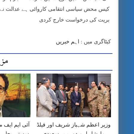
کیس محض سیاسی انتقامی کاروائی ہے عدالت نے فر
بریت کی درخواست خارج کردی
کیٹاگری میں :
اہم خبریں
مزی
وزیر اعظم شہباز شریف اور فیلڈ
آئی ایم ایف
مارشل اہم دورے پر سعودی
سستی بجلی ک