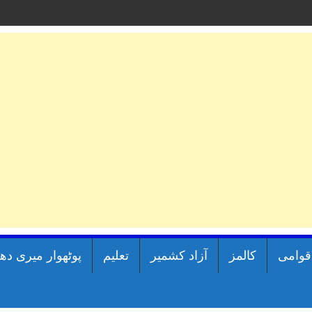
اقوامی
کالمز
آزاد کشمیر
تعلیم
پوٹھوار میری دھ