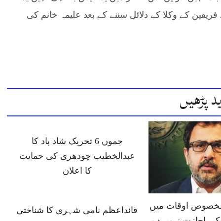
یقین کے وکلا کے دلائل سننے کے بعد علیمہ خانم کی
د پڑھیں
جموں 6 تحریک شاد باد کا
عبدالخطیب چودھری کی حمایت
کا اعلان
 مخصوص اوقات میں
قائداعظم نامی شہری کا شناختی
ی اجازت نہیں دے