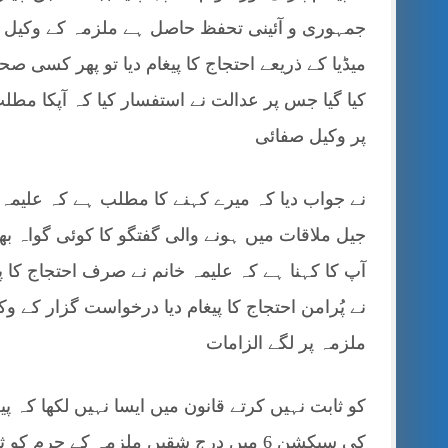
جمہوری و آئینی تحفظ حاصل ہے ملزمہ کے وکیل کا م
میڈیا کے ذریعے احتجاج کا پیغام دیا تو پھر کسی صح
کیا گیا جس پر عدالت نے استفسار کیا کہ آپکا مط
پر وکیل صفائی
نے جواب دیا کہ میرے کہنے کا مطلب ہے کہ علیمہ خ
جیل ملاقات میں ہونے والی گفتگو کا کوئی گواہ ب
آپ کا کہنا ہے کہ علیمہ خانم نے صرف احتجاج کا پ
نے پُرامن احتجاج کا پیغام دیا درخواست گزار کے
ملزمہ پر لگے الزامات
کو ثابت نہیں کرتے قانون میں ایسا نہیں لکھا کہ پ
کی سیکشن 6 میں درج شقیں ملزمہ کے جرم