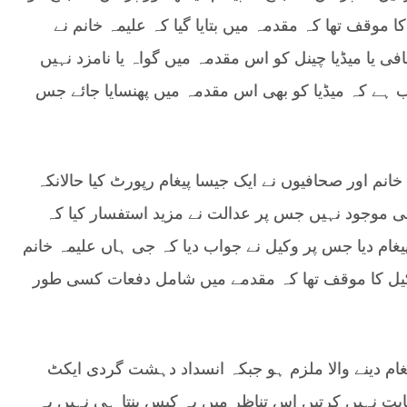
وقف تھا کہ مقدمہ میں بتایا گیا کہ علیمہ خانم نے
افی یا میڈیا چینل کو اس مقدمہ میں گواہ یا نامزد نہیں
لب ہے کہ میڈیا کو بھی اس مقدمہ میں پھنسایا جائے جس
انم اور صحافیوں نے ایک جیسا پیغام رپورٹ کیا حالانکہ
ھی موجود نہیں جس پر عدالت نے مزید استفسار کیا کہ
یغام دیا جس پر وکیل نے جواب دیا کہ جی ہاں علیمہ خانم
 وکیل کا موقف تھا کہ مقدمے میں شامل دفعات کسی طور
یغام دینے والا ملزم ہو جبکہ انسداد دہشت گردی ایکٹ
 کو ثابت نہیں کرتیں اس تناظر میں یہ کیس بنتا ہی نہیں یہ