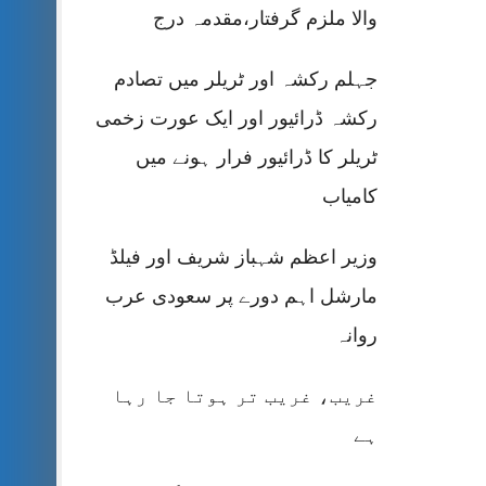
والا ملزم گرفتار،مقدمہ درج
جہلم رکشہ اور ٹریلر میں تصادم
رکشہ ڈرائیور اور ایک عورت زخمی
ٹریلر کا ڈرائیور فرار ہونے میں
کامیاب
وزیر اعظم شہباز شریف اور فیلڈ
مارشل اہم دورے پر سعودی عرب
روانہ
غریب، غریب تر ہوتا جا رہا
ہے