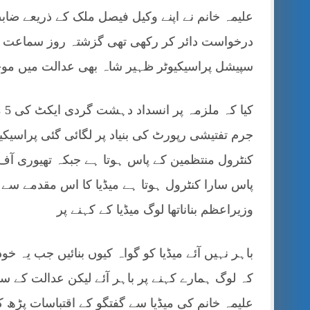
درخواست دائر کر رکھی تھی گزشتہ روز سماعت کے
سپیشل پراسیکیوٹر ظہیر شاہ بھی عدالت میں موج
کی
جرم تفتیشی رپورٹ کی بنیاد پر لگائی گئی پراسیک
کنٹرول منتظمین کے پاس ہوتا ہے جبکہ تھیوری آف
پاس سارا کنٹرول ہوتا ہے میڈیا کا اس مقدمے سے ک
وزیراعظم بناناتھا لوگ میڈیا کے کہنے پر
باہر نہیں آئے میڈیا کو گواہ کیوں بنائیں جب یہ خ
کہ لوگ ہمارے کہنے پر باہر آئے لیکن عدالت کے س
علیمہ خانم کی میڈیا سے گفتگو کے اقتباسات پڑھ ک