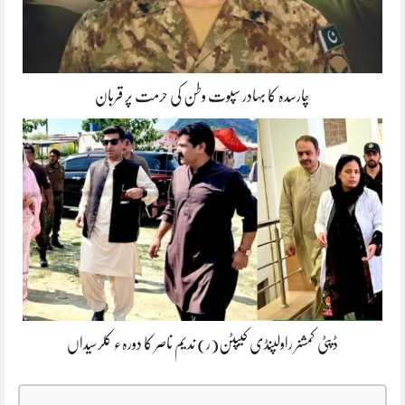
چارسدہ کا بہادر سپوت وطن کی حرمت پر قربان
ڈپٹی کمشنر راولپنڈی کیپٹن(ر) ندیم ناصر کا دورہء کلرسیداں