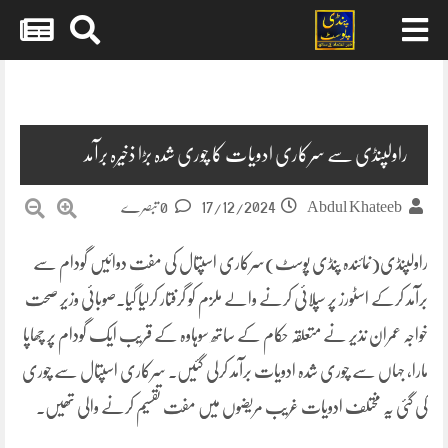
Skip
to
content
راولپنڈی سے سرکاری ادویات کا چوری شدہ بڑا ذخیرہ برآمد
17/12/2024
Abdul Khateeb
0 تبصرے
راولپنڈی(نمائندہ پنڈی پوسٹ)سرکاری اسپتال کی مفت دوائیں گودام سے
برآمد کرکے اسٹورز پر سپلائی کرنے والے ملزم کو گرفتار کرلیا گیا۔صوبائی وزیر صحت
خواجہ عمران نذیر نے متعلقہ حکام کے ساتھ سوہاوہ کے قریب ایک گودام پر چھاپا
مارا، جہاں سے چوری شدہ ادویات برآمد کرلی گئیں۔ سرکاری اسپتال سے چوری
کی گئی یہ مختلف ادویات غریب مریضوں میں مفت تقسیم کرنے والی تھیں۔