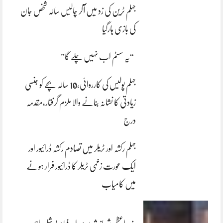
جہلم ٹرین کی زد میں آکر چالیس سالہ شخص جان
کی بازی ہارگیا
“یہ سسٹم اب نہیں چلے گا”
جہلم پولیس کی کارروائی،10 سالہ بچے کو جنسی
زیادتی کا نشانہ بنانے والا ملزم گرفتار،مقدمہ
درج
جہلم رکشہ اور ٹریلر میں تصادم رکشہ ڈرائیور اور
ایک عورت زخمی ٹریلر کا ڈرائیور فرار ہونے
میں کامیاب