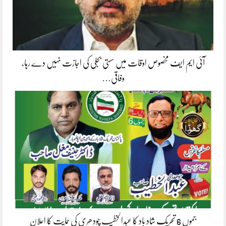
آئی ایم ایف مخصوص اوقات میں سستی بجلی کی اجازت نہیں دے رہا،
وفاقی…
جموں 6 تحریک شاد باد کا عبدالخطیب چودھری کی حمایت کا اعلان