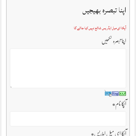
اپنا تبصرہ بھیجیں
آپکا ای میل ایڈریس شائع نہیں کیا جائے گا
اپنا تبصرہ لکھیں
آپکا نام
*
آپکا ای میل ایڈریس
*