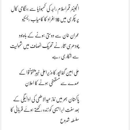
انجینئر قمراسلام راجہ کی کمبوڈیا سے ہنگامی کال
پر چکری میں 16 افراد کا کامیاب ریسکیو
عمران خان سے دوستی ہونے کے باوجود
چودھری نثار نے تحریک انصاف میں شمولیت
سے انکاری رہے
علی امین گنڈاپور کا وزیراعلیٰ خیبرپختونخوا کے
عہدے سے مستعفی ہونے کا اعلان
پاکستان بھر میں نمازِ عیدالاضحی کی ادائیگی کے
بعد سنتِ ابراہیمی کو زندہ رکھتے ہوئے قربانی کا
سلسلہ شروع