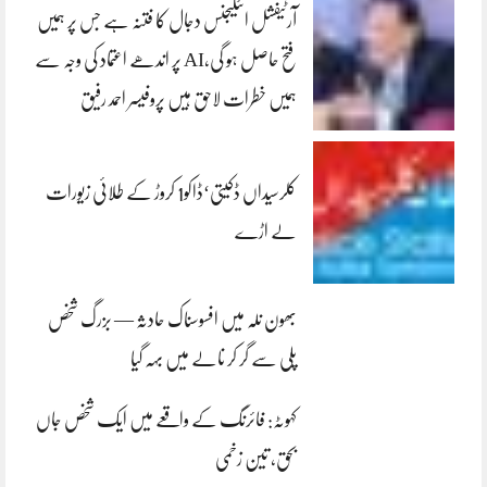
آرٹیفشل انٹلیجنس دجال کا فتنہ ہے جس پر ہمیں
فتح حاصل ہو گی،AI پر اندھے اعتماد کی وجہ سے
ہمیں خطرات لاحق ہیں پروفیسر احمد رفیق
کلرسیداں ڈکیتی‘ڈاکو1 کروڑ کے طلائی زیورات
لے اڑے
بھون نلہ میں افسوسناک حادثہ — بزرگ شخص
پلی سے گر کر نالے میں بہہ گیا
کہوٹہ: فائرنگ کے واقعے میں ایک شخص جاں
بحق، تین زخمی