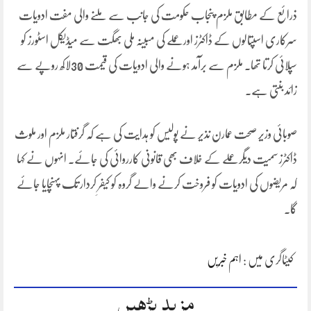
ذرائع کے مطابق ملزم پنجاب حکومت کی جانب سے ملنے والی مفت ادویات
سرکاری اسپتالوں کے ڈاکٹرز اور عملے کی مبینہ ملی بھگت سے میڈیکل اسٹورز کو
سپلائی کرتا تھا۔ ملزم سے برآمد ہونے والی ادویات کی قیمت 30لاکھ روپے سے
زائد بنتی ہے۔
صوبائی وزیر صحت عمارن نذیر نے پولیس کو ہدایت کی ہے کہ گرفتار ملزم اور ملوث
ڈاکٹرز سمیت دیگر عملے کے خلاف بھی قانونی کارروائی کی جائے۔ انہوں نے کہا
کہ مریضوں کی ادویات کو فروخت کرنے والے گروہ کو کیفرِ کردار تک پہنچایا جائے
گا۔
کیٹاگری میں :
اہم خبریں
مزید پڑھیں