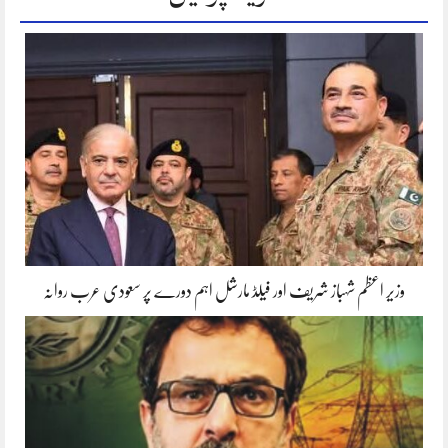
وزیر اعظم شہباز شریف اور فیلڈ مارشل اہم دورے پر سعودی عرب روانہ