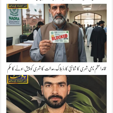
قائداعظم نامی شہری کا شناختی کارڈ بلاک،عدالت کا شہری کو پیش ہونے کا حکم