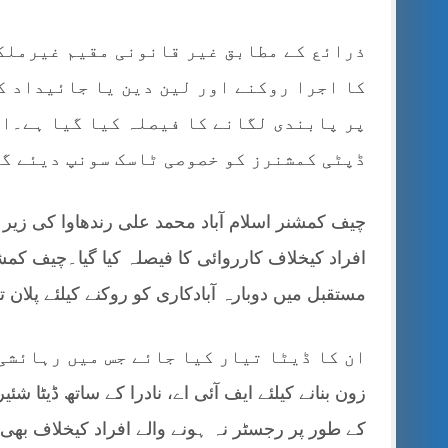
ذرائع کے مطابق غیر قانونی مقیم غیرملک
کا اجرا روکنے اور لین دین یا جائیداد ک
پر پابندی لگانے کا فیصلہ کیا گیا ہے۔اس
ڈپٹی کمشنرز کو خصوصی ٹاسک سونپ دیئے گئ
چیف کمشنر اسلام آباد محمد علی رندھاوا کی زی
افراد کیخلاف کارروائی کا فیصلہ کیا گیا۔چیف کم
مستقبل میں دوبارہ آبادکاری کو روکنے کیلئے پلان ت
زون بنانے کیلئے ایف آئی اے، نادرا کے ساتھ ڈیٹا 
کے طور پر رجسٹر نہ ہونے والے افراد کیخلاف بھی 