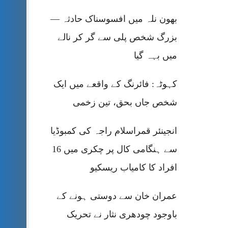
بھون نلہ میں افسوسناک حادثہ —
بزرگ شخص پلی سے گر کر نالے
میں بہہ گیا
کہوٹہ: فائرنگ کے واقعے میں ایک
شخص جاں بحق، تین زخمی
انجینئر قمراسلام راجہ کی کمبوڈیا
سے ہنگامی کال پر چکری میں 16
افراد کا کامیاب ریسکیو
عمران خان سے دوستی ہونے کے
باوجود چودھری نثار نے تحریک