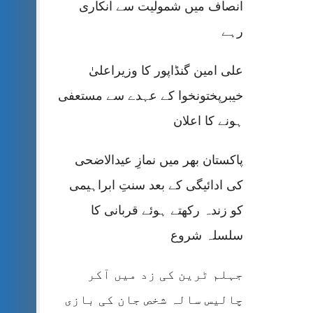
انصاف میں شمولیت سے انکاری
رہے
علی امین گنڈاپور کا وزیراعلیٰ
خیبرپختونخوا کے عہدے سے مستعفی
ہونے کا اعلان
پاکستان بھر میں نمازِ عیدالاضحی
کی ادائیگی کے بعد سنتِ ابراہیمی
کو زندہ رکھتے ہوئے قربانی کا
سلسلہ شروع
جہلم ٹرین کی زد میں آکر
چالیس سالہ شخص جان کی بازی