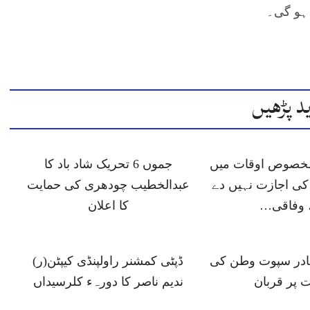
 ہو گی۔
د پڑھیں
 مخصوص اوقات میں
جموں 6 تحریک شاد باد کا
ی اجازت نہیں دے
عبدالخطیب چودھری کی حمایت
 وفاقی…
کا اعلان
ہادر سپوت وطن کی
ڈپٹی کمشنر راولپنڈی کیپٹن(ر)
 پر قربان
ندیم ناصر کا دورہء کلرسیداں