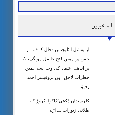
اہم خبریں
حرمت پر قربان
 کی پریس کانفرنس
آرٹیفشل انٹلیجنس دجال کا فتنہ ہے
جس پر ہمیں فتح حاصل ہو گی،AI
پر اندھے اعتماد کی وجہ سے ہمیں
خطرات لاحق ہیں پروفیسر احمد
رفیق
کلرسیداں ڈکیتی‘ڈاکو1 کروڑ کے
طلائی زیورات لے اڑے