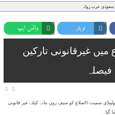
ر سعودی عرب روانہ
نہیں دے رہا، وفاقی وزیر توانائی اویس لغاری
جموں 6 تحریک شاد باد کا عبدالخطیب چودھری کی حمایت کا اعلان
 شہری کو پیش ہونے کا حکم
چارسدہ کا بہادر سپوت وطن کی 
ٹویٹر
واٹس ایپ
رسیداں
خلاف سخت ایکشن، 2 اے ایس آئی سمیت 12 اہلکاروں کو نوکری سے فارغ کردیا گیا۔
ر انداز متاثرین
اسسٹنٹ کمشنر کلرسیداں سیدہ زینب حسین
 سمیت 5 اضلاع میں غیرقانونی تارکین
اتھ سپردِ خاک
فیصلہ
گوجرخان (آن لائن نیوز) وفاقی دارالحکومت اور راولپنڈی سمیت 5اضلاع کو سیف زون بنانے کیلئے غیر قانونی
ا گیا۔