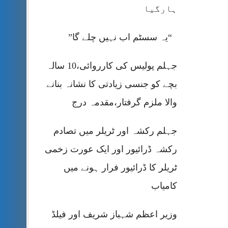
ہارگیا
“یہ سسٹم اب نہیں چلے گا”
جہلم پولیس کی کارروائی،10 سالہ
بچے کو جنسی زیادتی کا نشانہ بنانے
والا ملزم گرفتار،مقدمہ درج
جہلم رکشہ اور ٹریلر میں تصادم
رکشہ ڈرائیور اور ایک عورت زخمی
ٹریلر کا ڈرائیور فرار ہونے میں
کامیاب
وزیر اعظم شہباز شریف اور فیلڈ