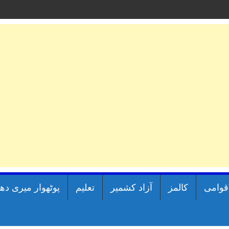
اقوامی
کالمز
آزاد کشمیر
تعلیم
پوٹھوار میری دھ