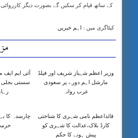
کے ساتھ قیام کر سکیں گے بصورت دیگر کارروائی
کیٹاگری میں :
اہم خبریں
مزی
وزیر اعظم شہباز شریف اور فیلڈ
آئی ایم ایف
مارشل اہم دورے پر سعودی
سستی بجلی ک
عرب روانہ
رہا،
قائداعظم نامی شہری کا شناختی
چارسدہ کا ب
کارڈ بلاک،عدالت کا شہری کو
حرمت
پیش ہونے کا حکم