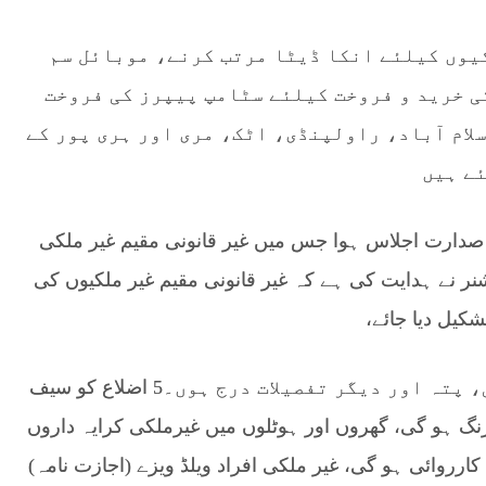
یوں کیلئے انکا ڈیٹا مرتب کرنے، موبائل سم
ی خرید و فروخت کیلئے سٹامپ پیپرز کی فروخت
لام آباد، راولپنڈی، اٹک، مری اور ہری پور کے
ے ہیں
ر صدارت اجلاس ہوا جس میں غیر قانونی مقیم غیر ملکی
شنر نے ہدایت کی ہے کہ غیر قانونی مقیم غیر ملکیوں کی
شکیل دیا جائے،
ان کا ڈیٹا تیار کیا جائے جس میں رہائشی، پتہ اور دیگر تفصیلات درج ہوں۔5 اضلاع کو سیف
شئیرنگ ہو گی، گھروں اور ہوٹلوں میں غیرملکی کرایہ داروں
کارروائی ہو گی، غیر ملکی افراد ویلڈ ویزے (اجازت نامہ)