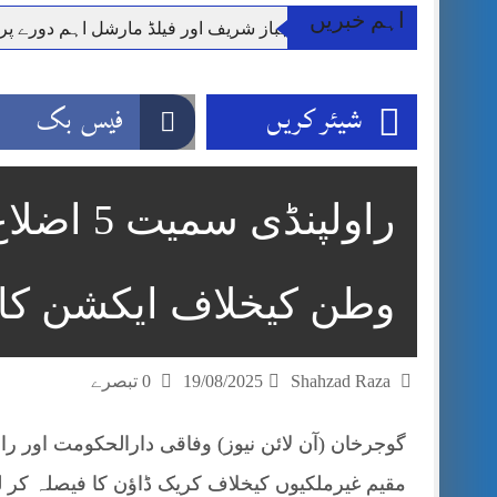
اہم خبریں
وزیر اعظم شہباز شریف اور فیلڈ مارشل اہم دورے پ
آئی ایم ایف مخصوص اوقات میں سستی بجلی کی اجازت 
قائداعظم نامی شہری کا شناختی کارڈ بلاک،عدالت کا
شیئر کریں
فیس بک
ڈپٹی کمشنر راولپنڈی کیپٹن(ر) ندیم ناصر کا دورہء کل
اسلام آباد میں غیرملکی وفود کی آمد کے موقع پر ڈیوٹی سے غائب پولیس اہلکاروں کی
مون سون بارشیں، لینڈ سلائیڈنگ اور کوٹلی ستیاں کے نظ
راولپنڈی
شہید گر وپ کیپٹنعاصم طارق مکمل فوجی اعزاز کے س
وطن کیخلاف ایکشن کا 
Shahzad Raza
19/08/2025
0 تبصرے
مقیم غیرملکیوں کیخلاف کریک ڈاؤن کا فیصلہ کر لی