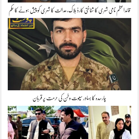
قائداعظم نامی شہری کا شناختی کارڈ بلاک،عدالت کا شہری کو پیش ہونے کا حکم
چارسدہ کا بہادر سپوت وطن کی حرمت پر قربان