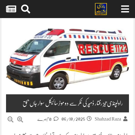
Skip
to
content
راولپنڈی تیز رفتار ڈمپر کی ٹکر سے دو موٹرسائیکل سوار جاں بحق
06/10/2025
Shahzad Raza
0 تبصرے