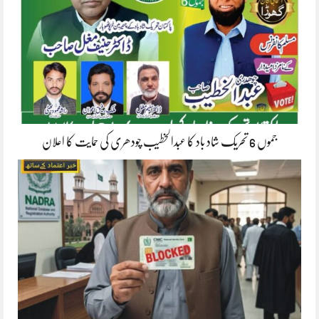
جموں 6 تحریک شاد باد کا عبدالخطیب چودھری کی حمایت کا اعلان