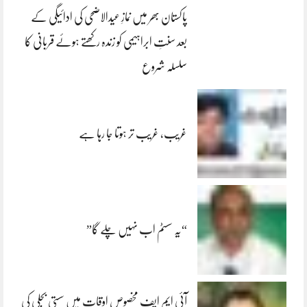
پاکستان بھر میں نمازِ عیدالاضحی کی ادائیگی کے
بعد سنتِ ابراہیمی کو زندہ رکھتے ہوئے قربانی کا
سلسلہ شروع
غریب، غریب تر ہوتا جا رہا ہے
“یہ سسٹم اب نہیں چلے گا”
آئی ایم ایف مخصوص اوقات میں سستی بجلی کی