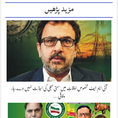
مزید پڑھیں
آئی ایم ایف مخصوص اوقات میں سستی بجلی کی اجازت نہیں دے رہا،
وفاقی…