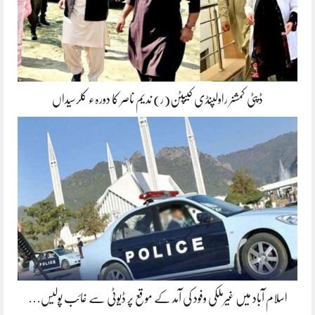
ڈپٹی کمشنر راولپنڈی کیپٹن(ر) ندیم ناصر کا دورہء کلرسیداں
اسلام آباد میں غیرملکی وفود کی آمد کے موقع پر ڈیوٹی سے غائب پولیس…