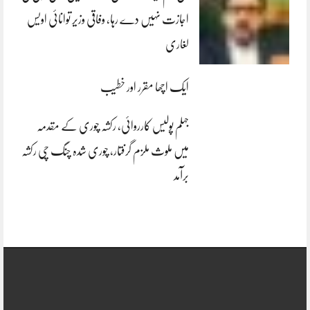
اجازت نہیں دے رہا، وفاقی وزیر توانائی اویس
لغاری
ایک اچھا مقرر اور خطیب
جہلم پولیس کارروائی، رکشہ چوری کے مقدمہ
میں ملوث ملزم گرفتار، چوری شدہ چنگ چی رکشہ
برآمد