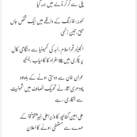
پلی سے گر کر نالے میں بہہ گیا
کہوٹہ: فائرنگ کے واقعے میں ایک شخص جاں
بحق، تین زخمی
انجینئر قمراسلام راجہ کی کمبوڈیا سے ہنگامی کال
پر چکری میں 16 افراد کا کامیاب ریسکیو
عمران خان سے دوستی ہونے کے باوجود
چودھری نثار نے تحریک انصاف میں شمولیت
سے انکاری رہے
علی امین گنڈاپور کا وزیراعلیٰ خیبرپختونخوا کے
عہدے سے مستعفی ہونے کا اعلان