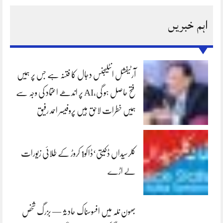
اہم خبریں
آرٹیفشل انٹلیجنس دجال کا فتنہ ہے جس پر ہمیں
فتح حاصل ہو گی،AI پر اندھے اعتماد کی وجہ سے
ہمیں خطرات لاحق ہیں پروفیسر احمد رفیق
کلرسیداں ڈکیتی‘ڈاکو1 کروڑ کے طلائی زیورات
لے اڑے
بھون نلہ میں افسوسناک حادثہ — بزرگ شخص