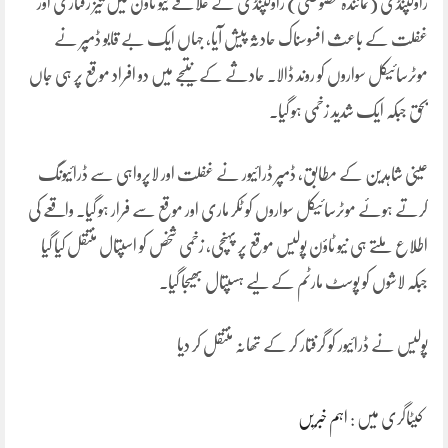
راولپنڈی (نمائندہ خصوصی) راولپنڈی کے علاقے نیو ٹاؤن میں تیز رفتاری اور
غفلت کے باعث افسوسناک حادثہ پیش آیا، جہاں ایک بے قابو ڈمپر نے
موٹرسائیکل سواروں کو روند ڈالا۔ حادثے کے نتیجے میں دو افراد موقع پر ہی جاں
بحق جبکہ ایک شدید زخمی ہو گیا۔
عینی شاہدین کے مطابق، ڈمپر ڈرائیور نے غفلت اور لاپرواہی سے ڈرائیونگ
کرتے ہوئے موٹرسائیکل سواروں کو ٹکر ماری اور موقع سے فرار ہو گیا۔ واقعے کی
اطلاع ملتے ہی نیو ٹاؤن پولیس موقع پر پہنچی، زخمی شخص کو اسپتال منتقل کیا گیا
جبکہ لاشوں کو پوسٹ مارٹم کے لیے ہسپتال بھیجا گیا۔
پولیس نے ڈرائیور کو گرفتار کر کے تھانہ منتقل کر دیا
کیٹاگری میں :
اہم خبریں