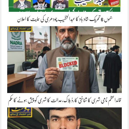
جموں 6 تحریک شاد باد کا عبدالخطیب چودھری کی حمایت کا اعلان
قائداعظم نامی شہری کا شناختی کارڈ بلاک،عدالت کا شہری کو پیش ہونے کا حکم