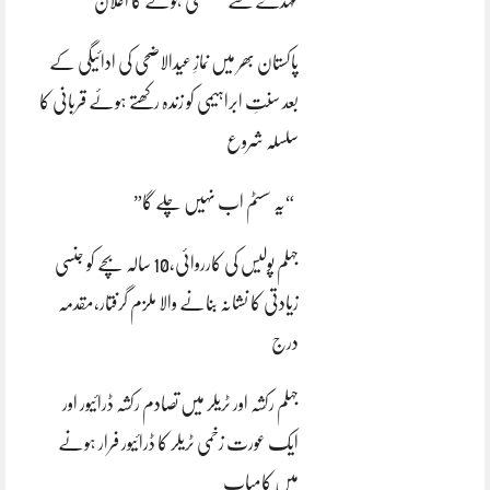
عہدے سے مستعفی ہونے کا اعلان
پاکستان بھر میں نمازِ عیدالاضحی کی ادائیگی کے
بعد سنتِ ابراہیمی کو زندہ رکھتے ہوئے قربانی کا
سلسلہ شروع
“یہ سسٹم اب نہیں چلے گا”
جہلم پولیس کی کارروائی،10 سالہ بچے کو جنسی
زیادتی کا نشانہ بنانے والا ملزم گرفتار،مقدمہ
درج
جہلم رکشہ اور ٹریلر میں تصادم رکشہ ڈرائیور اور
ایک عورت زخمی ٹریلر کا ڈرائیور فرار ہونے
میں کامیاب