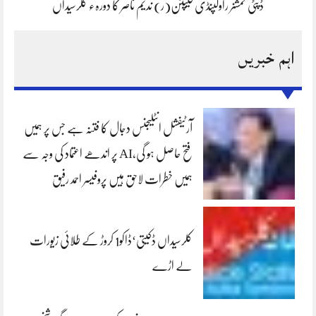
ڈپٹی کمشنر راولپنڈی کیپٹن(ر) ندیم ناصر کا دورہء کلرسیداں
اہم خبریں
آرٹیفشل انٹلیجنس دجال کا فتنہ ہے جس پر ہمیں
فتح حاصل ہو گی،AI پر اندھے اعتماد کی وجہ سے
ہمیں خطرات لاحق ہیں پروفیسر احمد رفیق
کلرسیداں ڈکیتی‘ڈاکو1 کروڑ کے طلائی زیورات
لے اڑے