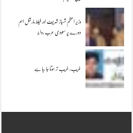
وزیر اعظم شہباز شریف اور فیلڈ مارشل اہم
دورے پر سعودی عرب روانہ
غریب، غریب تر ہوتا جا رہا ہے