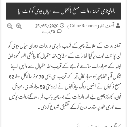
راولپنڈی تھانہ روات مسلح ڈکیتوں نے میاں بیوی کو لوٹ لیا
25/05/2026
آصف شاہ (Crime Reporter)
0 تبصرے
تھانہ روات کے علاقے چھپر کے قریب رابری واردات دوران میاں بیوی کو
گن پوائنٹ لوٹ لیا گیااطلاعات کے مطابق جٹھہ ہتھیال کا رہائشی اظہر محمود اپنی
اہلیہ کے ہمراہ رات ساڑھے نو بجے کے قریب جٹھہ ہتھیال سے واپس اپنے
گنگال آرہا تھاچھپر نزد دربار کالی قبر کے قریب سی ڈی 70 موٹر سائیکل سوار 02
مسلح ڈاکوؤں نے انہیں روک لیاڈاکوؤں نے زبردستی 50 ہزار نقدی، موبائل
فون، کارڈز چھین لیے اور واردات کے بعد چھپر جانب فرار ہوگئےروات پولیس
نے فوری طور پر مقدمہ درج کرکے تفتیش شروع کردی ۔