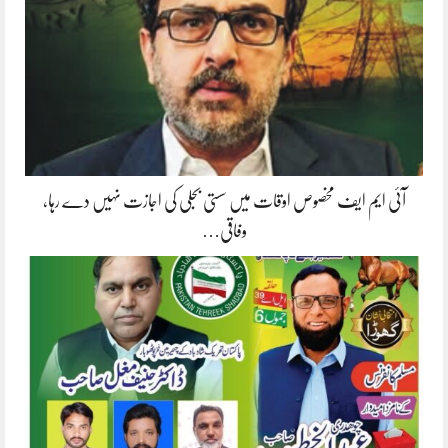
آئی ایم ایف مخصوص اوقات میں سستی بجلی کی اجازت نہیں دے رہا،
وفاقی…