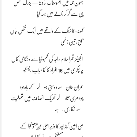
بھون نلہ میں افسوسناک حادثہ — بزرگ شخص
پلی سے گر کر نالے میں بہہ گیا
کہوٹہ: فائرنگ کے واقعے میں ایک شخص جاں
بحق، تین زخمی
انجینئر قمراسلام راجہ کی کمبوڈیا سے ہنگامی کال
پر چکری میں 16 افراد کا کامیاب ریسکیو
عمران خان سے دوستی ہونے کے باوجود
چودھری نثار نے تحریک انصاف میں شمولیت
سے انکاری رہے
علی امین گنڈاپور کا وزیراعلیٰ خیبرپختونخوا کے