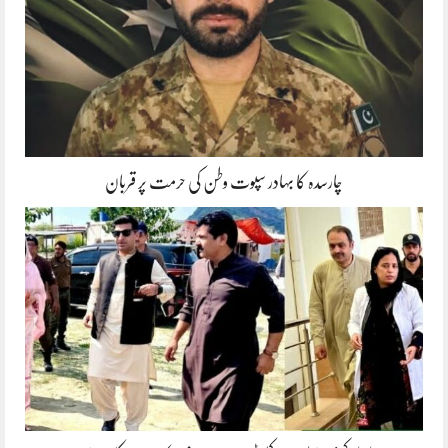
چارسدہ کا بہادر سپوت وطن کی حرمت پر قربان