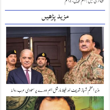
کیٹاگری میں :
اہم خبریں
،
جرائم
مزید پڑھیں
وزیر اعظم شہباز شریف اور فیلڈ مارشل اہم دورے پر سعودی عرب روانہ