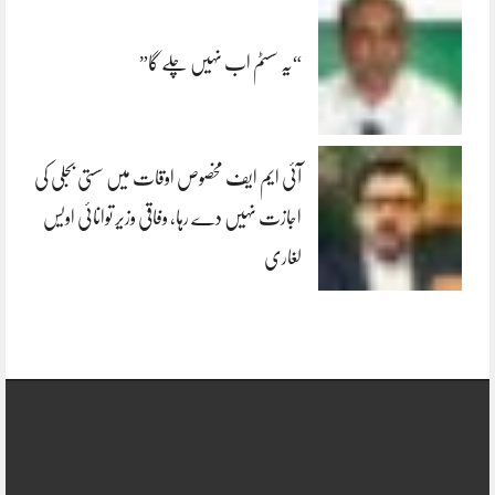
“یہ سسٹم اب نہیں چلے گا”
آئی ایم ایف مخصوص اوقات میں سستی بجلی کی
اجازت نہیں دے رہا، وفاقی وزیر توانائی اویس
لغاری