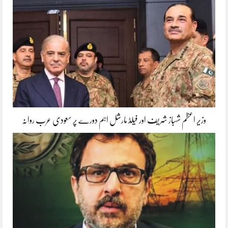
وزیر اعظم شہباز شریف اور فیلڈ مارشل اہم دورے پر سعودی عرب روانہ