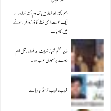
جہلم رکشہ اور ٹریلر میں تصادم رکشہ ڈرائیور اور
ایک عورت زخمی ٹریلر کا ڈرائیور فرار ہونے
میں کامیاب
وزیر اعظم شہباز شریف اور فیلڈ مارشل اہم
دورے پر سعودی عرب روانہ
غریب، غریب تر ہوتا جا رہا ہے