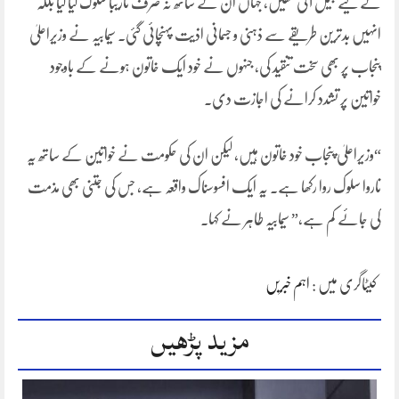
کے لیے جیل آئی تھیں، جہاں ان کے ساتھ نہ صرف نازیبا سلوک کیا گیا بلکہ
انہیں بدترین طریقے سے ذہنی و جسمانی اذیت پہنچائی گئی۔ سیمابیہ نے وزیراعلیٰ
پنجاب پر بھی سخت تنقید کی، جنہوں نے خود ایک خاتون ہونے کے باوجود
خواتین پر تشدد کرانے کی اجازت دی۔
“وزیراعلیٰ پنجاب خود خاتون ہیں، لیکن ان کی حکومت نے خواتین کے ساتھ یہ
ناروا سلوک روا رکھا ہے۔ یہ ایک افسوسناک واقعہ ہے، جس کی جتنی بھی مذمت
کی جائے کم ہے,” سیمابیہ طاہر نے کہا۔
کیٹاگری میں :
اہم خبریں
مزید پڑھیں