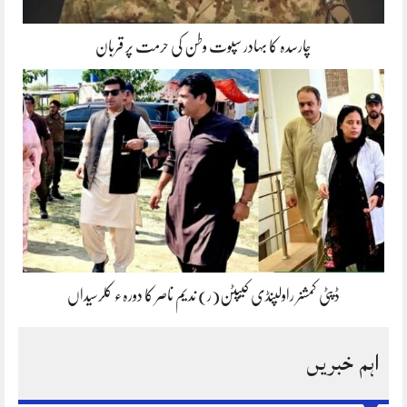
چارسدہ کا بہادر سپوت وطن کی حرمت پر قربان
ڈپٹی کمشنر راولپنڈی کیپٹن(ر) ندیم ناصر کا دورہء کلرسیداں
اہم خبریں