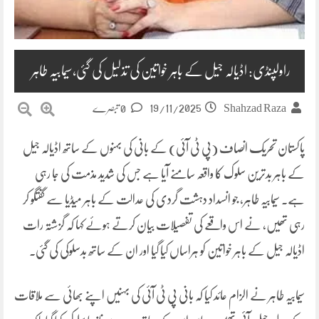
راولپنڈی: اڈیالہ جیل کے باہر خواتین کی تذلیل کی گئی،سیمابیہ طاہر
19/11/2025
Shahzad Raza
0 تبصرے
پاکستان تحریک انصاف (پی ٹی آئی) کے بانی کی بہنوں کے ساتھ اڈیالہ جیل
کے باہر بدترین سلوک کا واقعہ سامنے آیا ہے جس کی شدید مذمت کی جا رہی
ہے۔ سیمابیہ طاہر، جو انسداد دہشت گردی کی عدالت کے باہر میڈیا سے گفتگو کر
رہی تھیں، نے اس واقعے کی تفصیلات بیان کرتے ہوئے کہا کہ گزشتہ رات
اڈیالہ جیل کے باہر خواتین کو ہراساں کیا گیا اور ان کے ساتھ بدسلوکی کی گئی۔
سیمابیہ طاہر نے الزام عائد کیا کہ بانی پی ٹی آئی کی بہنیں اپنے بھائی سے ملاقات