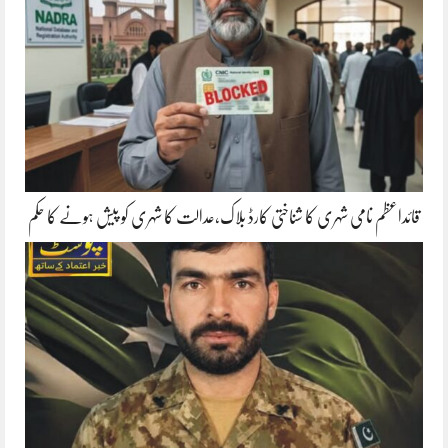
قائداعظم نامی شہری کا شناختی کارڈ بلاک،عدالت کا شہری کو پیش ہونے کا حکم