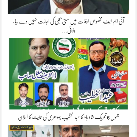
آئی ایم ایف مخصوص اوقات میں سستی بجلی کی اجازت نہیں دے رہا،
وفاقی…
جموں 6 تحریک شاد باد کا عبدالخطیب چودھری کی حمایت کا اعلان