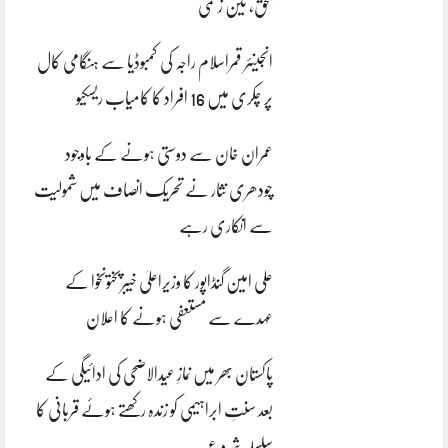
بحق، تین زخمی
انجینئر قمراسلام راجہ کی کمبوڈیا سے ہنگامی کال
پر چکری میں 16 افراد کا کامیاب ریسکیو
عمران خان سے دوستی ہونے کے باوجود
چودھری نثار نے تحریک انصاف میں شمولیت
سے انکاری رہے
علی امین گنڈاپور کا وزیراعلیٰ خیبرپختونخوا کے
عہدے سے مستعفی ہونے کا اعلان
پاکستان بھر میں نمازِ عیدالاضحی کی ادائیگی کے
بعد سنتِ ابراہیمی کو زندہ رکھتے ہوئے قربانی کا
سلسلہ شروع