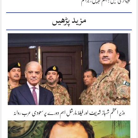
کیٹاگری میں :
اہم خبریں
،
جرائم
مزید پڑھیں
وزیر اعظم شہباز شریف اور فیلڈ مارشل اہم دورے پر سعودی عرب روانہ