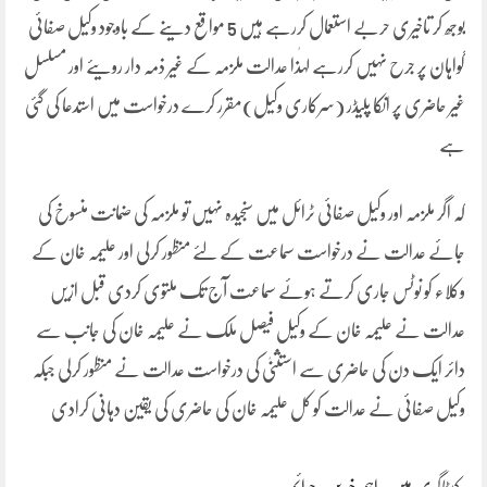
بوجھ کر تاخیری حربے استعمال کررہے ہیں 5 مواقع دینے کے باوجود وکیل صفائی
گواہان پر جرح نہیں کررہے لہٰذا عدالت ملزمہ کے غیر ذمہ دار رویئے اور مسلسل
غیر حاضری پر انکا پلیڈر (سرکاری وکیل)مقرر کرے درخواست میں استدعا کی گئی
ہے
کہ اگر ملزمہ اور وکیل صفائی ٹرائل میں سنجیدہ نہیں تو ملزمہ کی ضمانت منسوخ کی
جائے عدالت نے درخواست سماعت کے لئے منظور کرلی اور علیمہ خان کے
وکلاء کو نوٹس جاری کرتے ہوئے سماعت آج تک ملتوی کردی قبل ازیں
عدالت نے علیمہ خان کے وکیل فیصل ملک نے علیمہ خان کی جانب سے
دائر ایک دن کی حاضری سے استثنیٰ کی درخواست عدالت نے منظور کرلی جبکہ
وکیل صفائی نے عدالت کو کل علیمہ خان کی حاضری کی یقین دہانی کرادی