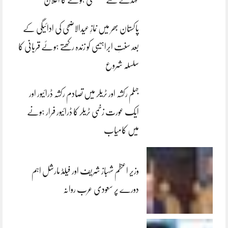
عہدے سے مستعفی ہونے کا اعلان
پاکستان بھر میں نمازِ عیدالاضحی کی ادائیگی کے
بعد سنتِ ابراہیمی کو زندہ رکھتے ہوئے قربانی کا
سلسلہ شروع
جہلم رکشہ اور ٹریلر میں تصادم رکشہ ڈرائیور اور
ایک عورت زخمی ٹریلر کا ڈرائیور فرار ہونے
میں کامیاب
وزیر اعظم شہباز شریف اور فیلڈ مارشل اہم
دورے پر سعودی عرب روانہ