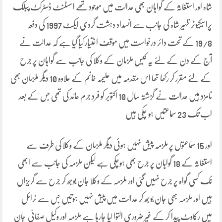
شاہ اور استغاثہ کے گواہان بھی عدالت میں موجود تھے اسسٹنٹ ڈسٹرکٹ پبلک
پراسیکیوٹر ظہیر شاہ کی جانب سے انسداد دہشت گردی ایکٹ 1997 کی دفعہ
19/8 کے تحت دائر درخواست میں موقف اختیار کیا گیا ہے کہ عدالت نے
آج کے دن کے لئے یہ کیس ملزمان کے وکلا کی جانب سے گواہان پر جرح
کے لئے مقرر کر رکھا تھا اس مقدمہ میں علیمہ خانم کے علاوہ 10 دیگر ملزمان بھی
نامزد ہیں عدالت نے گزشتہ سال 10 اکتوبر کو فرد جرم عائد کی تھی جس کے بعد
اب تک 23 سماعتیں ہو چکی ہیں
اور 15 سماعتوں پر ملزمہ پیش نہیں ہوئی دیگر ملزمان کے وکلا کی طرف سے
استغاثہ کے 18 گواہان پر جرح بھی ہوچکی ہے لیکن ملزمہ کی جانب سے ابھی
تک کسی گواہ پر جرح نہیں گئی اور ملزمہ کے وکلا جان بوجھ کر جرح سے گریزاں
ہیں اور ملزمہ بھی جان بوجھ کر عدالت میں پیش نہیں ہوتیں جس سے ٹرائل
میں رکاوٹ پیدا کر کے غیر ضروری التوا لیا جارہا ہے ملزمہ اور وکیل صفائی جان