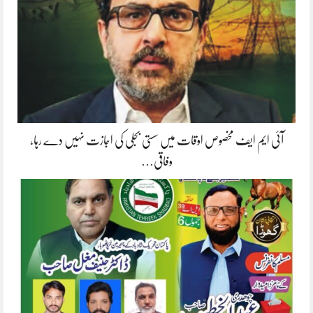
آئی ایم ایف مخصوص اوقات میں سستی بجلی کی اجازت نہیں دے رہا،
وفاقی…