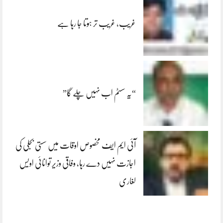
غریب، غریب تر ہوتا جا رہا ہے
“یہ سسٹم اب نہیں چلے گا”
آئی ایم ایف مخصوص اوقات میں سستی بجلی کی
اجازت نہیں دے رہا، وفاقی وزیر توانائی اویس
لغاری