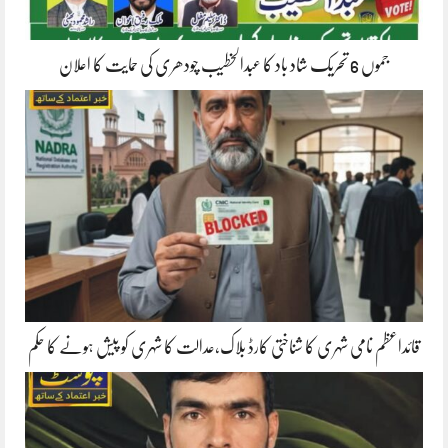
جموں 6 تحریک شاد باد کا عبدالخطیب چودھری کی حمایت کا اعلان
قائداعظم نامی شہری کا شناختی کارڈ بلاک،عدالت کا شہری کو پیش ہونے کا حکم