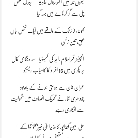
بھون نلہ میں افسوسناک حادثہ — بزرگ شخص
پلی سے گر کر نالے میں بہہ گیا
کہوٹہ: فائرنگ کے واقعے میں ایک شخص جاں
بحق، تین زخمی
انجینئر قمراسلام راجہ کی کمبوڈیا سے ہنگامی کال
پر چکری میں 16 افراد کا کامیاب ریسکیو
عمران خان سے دوستی ہونے کے باوجود
چودھری نثار نے تحریک انصاف میں شمولیت
سے انکاری رہے
علی امین گنڈاپور کا وزیراعلیٰ خیبرپختونخوا کے