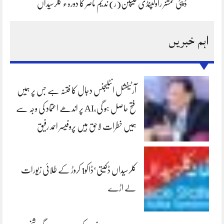
ڈپٹی کمشنر راولپنڈی کیپٹن(ر) ندیم ناصر کا دورہء کلرسیداں
اہم خبریں
آرٹیفشل انٹلیجنس دجال کا فتنہ ہے جس پر ہمیں
فتح حاصل ہو گی،AI پر اندھے اعتماد کی وجہ سے
ہمیں خطرات لاحق ہیں پروفیسر احمد رفیق
کلرسیداں ڈکیتی‘ڈاکو1 کروڑ کے طلائی زیورات
لے اڑے