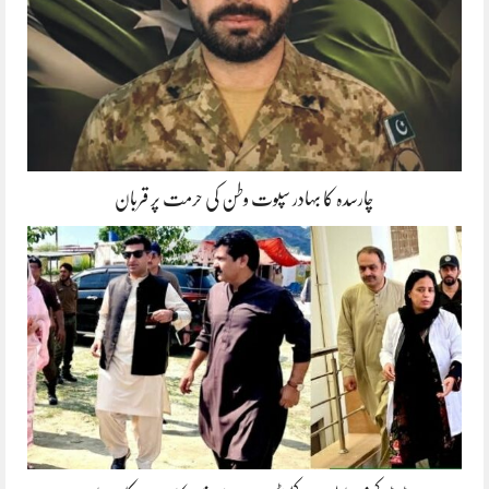
چارسدہ کا بہادر سپوت وطن کی حرمت پر قربان