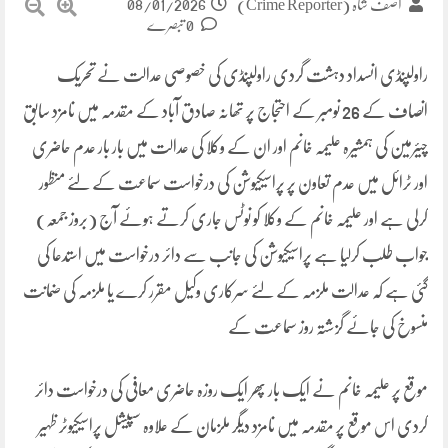
08/01/2026
آصف شاہ (Crime Reporter)
0 تبصرے
راولپنڈی انسداد دہشت گردی راولپنڈی کی خصوصی عدالت نے تحریک
انصاف کے 26 نومبر کے احتجاج پر تھانہ صادق آباد کے مقدمہ میں نامزد سابق
چیئرمین کی ہمشیرہ علیمہ خانم اور ان کے وکلا کی عدالت میں بار بار عدم حاضری
اور ٹرائل میں عدم تعاون پر پراسیکیوشن کی درخواست سماعت کے لئے منظور
کرلی ہے اور علیمہ خانم کے وکلا کو نوٹس جاری کرتے ہوئے آج (بروز جمعہ)
جواب طلب کرلیا ہے پراسیکیوشن کی جانب سے دائر درخواست میں استدعا کی
گئی ہے کہ عدالت ملزمہ کے لئے سرکاری وکیل مقرر کرے یا ملزمہ کی ضمانت
منسوخ کی جائے گزشتہ روز سماعت کے
موقع پر علیمہ خانم نے ایک بار پھر ایک روزہ حاضری معافی کی درخواست دائر
کردی اس موقع پر مقدمہ میں نامزد دیگر ملزمان کے علاوہ سپیشل پراسیکیوٹر ظہیر