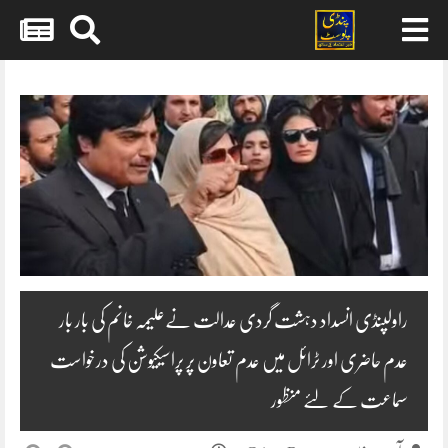
Skip
to
content
راولپنڈی انسداد دہشت گردی عدالت نےعلیمہ خانم کی بار بار
عدم حاضری اور ٹرائل میں عدم تعاون پر پراسیکیوشن کی درخواست
سماعت کے لئے منظور