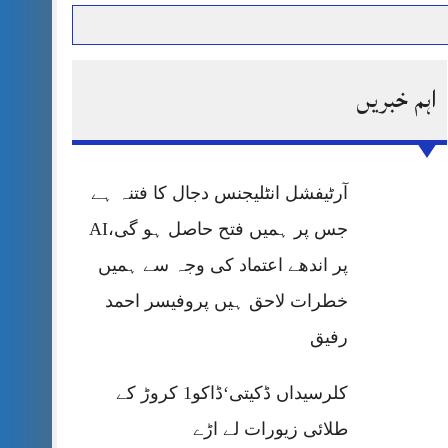
اہم خبریں
حرمت پر قربان
 کی پریس کانفرنس
آرٹیفشل انٹلیجنس دجال کا فتنہ ہے
جس پر ہمیں فتح حاصل ہو گی،AI
پر اندھے اعتماد کی وجہ سے ہمیں
خطرات لاحق ہیں پروفیسر احمد
رفیق
کلرسیداں ڈکیتی‘ڈاکو1 کروڑ کے
طلائی زیورات لے اڑے