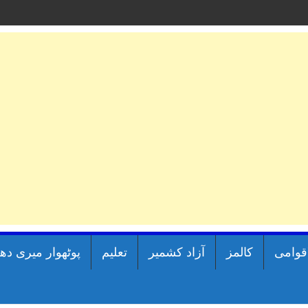
اقوامی
کالمز
آزاد کشمیر
تعلیم
پوٹھوار میری دھ