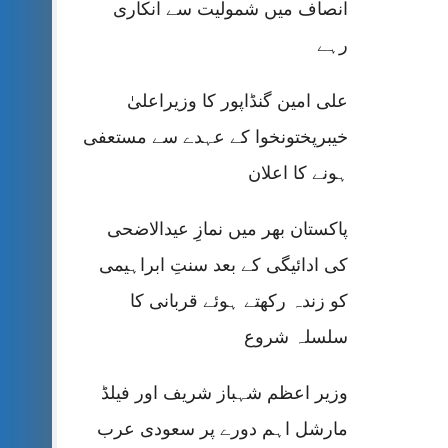
انصاف میں شمولیت سے انکاری
رہے
علی امین گنڈاپور کا وزیراعلیٰ
خیبرپختونخوا کے عہدے سے مستعفی
ہونے کا اعلان
پاکستان بھر میں نمازِ عیدالاضحی
کی ادائیگی کے بعد سنتِ ابراہیمی
کو زندہ رکھتے ہوئے قربانی کا
سلسلہ شروع
وزیر اعظم شہباز شریف اور فیلڈ
مارشل اہم دورے پر سعودی عرب