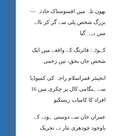
بھون نلہ میں افسوسناک حادثہ —
بزرگ شخص پلی سے گر کر نالے
میں بہہ گیا
کہوٹہ: فائرنگ کے واقعے میں ایک
شخص جاں بحق، تین زخمی
انجینئر قمراسلام راجہ کی کمبوڈیا
سے ہنگامی کال پر چکری میں 16
افراد کا کامیاب ریسکیو
عمران خان سے دوستی ہونے کے
باوجود چودھری نثار نے تحریک