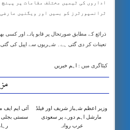
اداروں کی ٹیمیں مختلف مقامات پر پہنچ ک
ٹرانسپورٹرز کو بسیں اور ویگنیں عارضی ط
ذرائع کے مطابق صورتحال پر قابو پانے اور کسی ب
تعینات کر دی گئی ہے۔ شہریوں سے اپیل کی گئی
کیٹاگری میں :
اہم خبریں
مزی
وزیر اعظم شہباز شریف اور فیلڈ
آئی ایم ایف
مارشل اہم دورے پر سعودی
سستی بجلی ک
عرب روانہ
رہا،