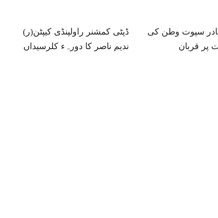
ہادر سپوت وطن کی
ڈپٹی کمشنر راولپنڈی کیپٹن(ر)
 پر قربان
ندیم ناصر کا دورہء کلرسیداں