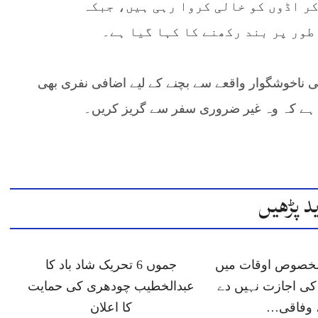
ر اڈوں کو خالی کروا رہی ہیں، جبکہ
ور پر بند رکھنے کا کہا گیا ہے۔
ھی ناخوشگوار واقعے سے بچنے کے لیے اضافی نفری بھی
 ہے کہ وہ غیر ضروری سفر سے گریز کریں۔
د پڑھیں
 مخصوص اوقات میں
جموں 6 تحریک شاد باد کا
ی اجازت نہیں دے
عبدالخطیب چودھری کی حمایت
 وفاقی…
کا اعلان