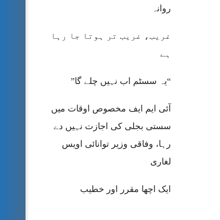
روانہ
غریب، غریب تر ہوتا جا رہا
ہے
“یہ سسٹم اب نہیں چلے گا”
آئی ایم ایف مخصوص اوقات میں
سستی بجلی کی اجازت نہیں دے
رہا، وفاقی وزیر توانائی اویس
لغاری
ایک اچھا مقرر اور خطیب