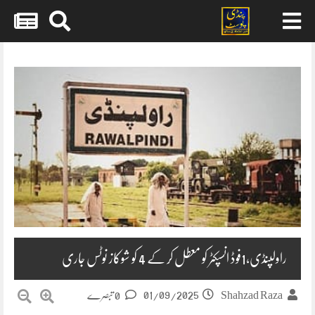
Skip
to
content
راولپنڈی،1فوڈ انسپکٹر کو معطل کر کے 4 کو شوکاز نوٹس جاری
01/09/2025
Shahzad Raza
0 تبصرے