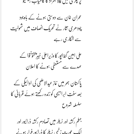
پر چکری میں 16 افراد کا کامیاب ریسکیو
عمران خان سے دوستی ہونے کے باوجود
چودھری نثار نے تحریک انصاف میں شمولیت
سے انکاری رہے
علی امین گنڈاپور کا وزیراعلیٰ خیبرپختونخوا کے
عہدے سے مستعفی ہونے کا اعلان
پاکستان بھر میں نمازِ عیدالاضحی کی ادائیگی کے
بعد سنتِ ابراہیمی کو زندہ رکھتے ہوئے قربانی کا
سلسلہ شروع
جہلم رکشہ اور ٹریلر میں تصادم رکشہ ڈرائیور اور
ایک عورت زخمی ٹریلر کا ڈرائیور فرار ہونے