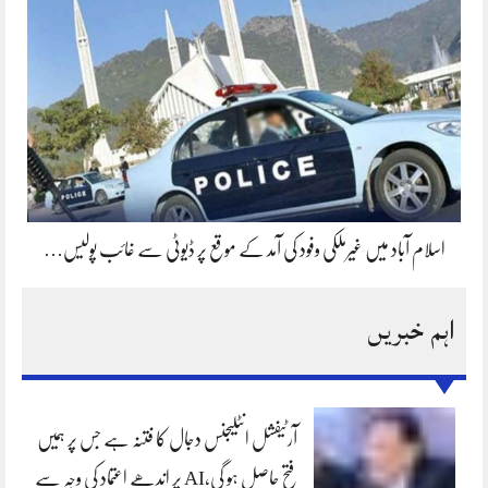
اسلام آباد میں غیرملکی وفود کی آمد کے موقع پر ڈیوٹی سے غائب پولیس…
اہم خبریں
آرٹیفشل انٹلیجنس دجال کا فتنہ ہے جس پر ہمیں
فتح حاصل ہو گی،AI پر اندھے اعتماد کی وجہ سے