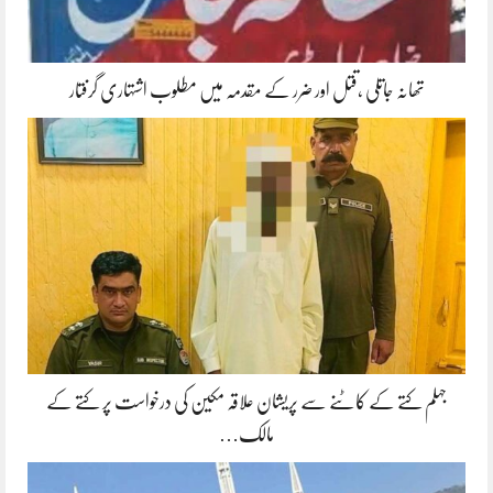
تھانہ جاتلی ،قتل اور ضرر کے مقدمہ میں مطلوب اشتہاری گرفتار
جہلم کتے کے کاٹنے سے پریشان علاقہ مکین کی درخواست پر کتے کے
مالک…