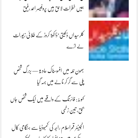
ہمیں خطرات لاحق ہیں پروفیسر احمد رفیق
کلرسیداں ڈکیتی‘ڈاکو1 کروڑ کے طلائی زیورات
لے اڑے
بھون نلہ میں افسوسناک حادثہ — بزرگ شخص
پلی سے گر کر نالے میں بہہ گیا
کہوٹہ: فائرنگ کے واقعے میں ایک شخص جاں
بحق، تین زخمی
انجینئر قمراسلام راجہ کی کمبوڈیا سے ہنگامی کال