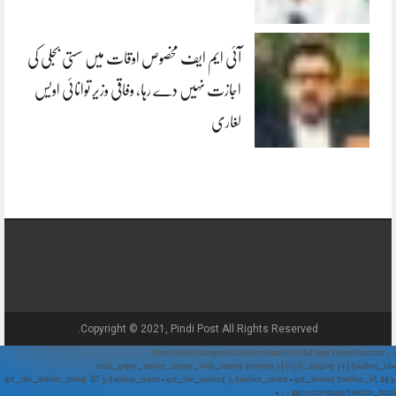
آئی ایم ایف مخصوص اوقات میں سستی بجلی کی
اجازت نہیں دے رہا، وفاقی وزیر توانائی اویس
لغاری
Copyright © 2021, Pindi Post All Rights Reserved.
// Show Author Image with Author Name in UrduPaper Theme function
urdu_paper_author_image_with_name($content) { if (is_single()) { $author_id =
get_the_author_meta('ID'); $author_name = get_the_author(); $author_avatar = get_avatar($author_id, 48);
// 48px size image $author_html = '