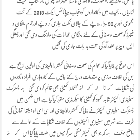
ہاسٹل، کوئٹہ کیفے ریسٹورنٹ، لاہوری ناشتہ سینٹر اور چکوال ٹائر شاپ سمیت
کٹاریاں مارکیٹ میں دکانداروں کو پنجاب ہیپاٹائٹس ایکٹ 2018 کے تحت
مجموعی طور پر 92 ہزار روپے کے چالان ٹکٹ جاری کر دئیے اور تمام مالکان و
منیجرز کو صحت و صفائی کے لئے ہنگامی اقدامات کی وارننگ دی گئی اور ڈینگی
ایس او پیز پر عملدرآمد کی سخت ہدایات جاری کی گئیں
اس موقع پر بتایا گیا کہ عوام کی صحت وصفائی کمشنر راولپنڈی کی اولین ترجیح ہے
جس کی خلاف ورزی پر مقدمات درج کئے جائیں گے کاروباری افراد و تاجروں
کی شکایات کے ازالے کے لئے محکمانہ کمیٹی بھی قائم کردی گئی ہے ڈسٹرکٹ
سینیٹری انسپکٹر شاہد محمود کو کمیٹی کا سیکریٹری مقرر کیا گیا ہے اس ضمن میں
ڈسٹرکٹ سینیٹری انسپکٹر نے بتایا کہ کمشنر راولپنڈی اور سی ای او ہیلتھ اتھارٹی کی
طرف سے شہر میں سینیٹری انسپکٹروں کے خلاف شکایات کے حوالے سے
واضح موقف ہے کہ جو بھی انسپکٹر منفی سرگرمیوں میں ملوث پایا گیا اس کے لئے