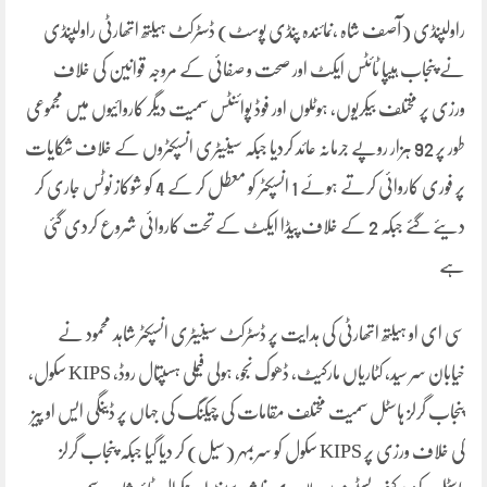
راولپنڈی (آصف شاہ ،نمائندہ پنڈی پوسٹ) ڈسٹرکٹ ہیلتھ اتھارٹی راولپنڈی
نے پنجاب ہیپا ٹائٹس ایکٹ اور صحت و صفائی کے مروجہ قوانین کی خلاف
ورزی پر مختلف بیکریوں، ہوٹلوں اور فوڈ پوائنٹس سمیت دیگر کاروائیوں میں مجموعی
طور پر 92 ہزار روپے جرمانہ عائد کردیا جبکہ سینیٹری انسپکٹروں کے خلاف شکایات
پر فوری کاروائی کرتے ہوئے 1 انسپکٹر کو معطل کر کے 4 کو شوکاز نوٹس جاری کر
دیئے گئے جبکہ 2 کے خلاف پیڈا ایکٹ کے تحت کاروائی شروع کردی گئی
ہے
سی ای او ہیلتھ اتھارٹی کی ہدایت پر ڈسٹرکٹ سینیٹری انسپکٹر شاہد محمود نے
خیابان سر سید، کٹاریاں مارکیٹ، ڈھوک نجو، ہولی فیملی ہسپتال روڈ، KIPS سکول،
پنجاب گرلز ہاسٹل سمیت مختلف مقامات کی چیکنگ کی جہاں پر ڈینگی ایس او پیز
کی خلاف ورزی پر KIPS سکول کو سربمہر (سیل) کر دیا گیا جبکہ پنجاب گرلز