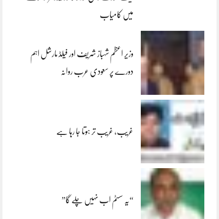
میں کامیاب
وزیر اعظم شہباز شریف اور فیلڈ مارشل اہم
دورے پر سعودی عرب روانہ
غریب، غریب تر ہوتا جا رہا ہے
“یہ سسٹم اب نہیں چلے گا”