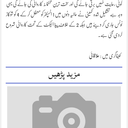
کوئی رعایت نہیں برتی جائے گی اور سخت ترین محکمانہ کاروائی کی جائے گی یہی
وجہ ہے تشکیل شدہ کمیٹی نے حالیہ دنوں میں 1 انسپکٹر کو معطل کر کے 4 کو شوکاز
نوٹس جاری کر دیئے ہیں جبکہ 2 کے خلاف پیڈا ایکٹ کے تحت کاروائی شروع
کردی گئی ہے۔
کیٹاگری میں :
علاقائی
مزید پڑھیں