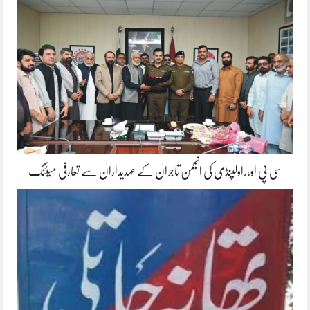
سی پی او،راولپنڈی کی انجمن تاجران کے عہدیداران سے تعارفی میٹنگ