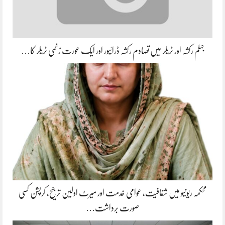
جہلم رکشہ اور ٹریلر میں تصادم رکشہ ڈرائیور اور ایک عورت زخمی ٹریلر کا…
محکمہ ریونیو میں شفافیت، عوامی خدمت اور میرٹ اولین ترجیح، کرپشن کسی
صورت برداشت…