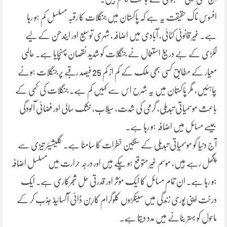
افسوس ناک حقیقت یہ ہے کہ پاکستان میں جنگلات کا رقبہ مسلسل کم ہو رہا
ہے۔ غیر قانونی کٹائی، آبادی میں اضافہ، شہری توسیع اور ایندھن کے لیے
لکڑی کے بے دریغ استعمال نے جنگلات کو شدید نقصان پہنچایا ہے۔ عالمی
معیار کے مطابق کسی بھی ملک کے کم از کم 25 فیصد رقبے پر جنگلات ہونے
چاہئیں، مگر پاکستان میں یہ شرح اس سے کہیں کم ہے۔ جنگلات کی کمی کے
باعث موسمیاتی تبدیلی، گرمی کی شدت، سیلاب، خشک سالی اور فضائی آلودگی
جیسے مسائل میں اضافہ ہو رہا ہے۔
آج دنیا کو موسمیاتی تبدیلی کے سنگین خطرات کا سامنا ہے۔ گلیشیئر تیزی سے
پگھل رہے ہیں، موسم غیر متوقع ہو چکے ہیں اور درجہ حرارت میں مسلسل اضافہ
ہو رہا ہے۔ ان تمام مسائل کا ایک مؤثر اور قدرتی حل شجرکاری ہے۔ ایک
درخت اپنی پوری زندگی میں سینکڑوں کلوگرام کاربن ڈائی آکسائیڈ جذب کر کے
ماحول کو بہتر بنانے میں مدد دیتا ہے۔