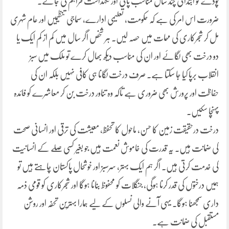
پودے کو ابتدائی چند سال مناسب پانی اور نگہداشت فراہم کی جائے۔
ضرورت اس امر کی ہے کہ حکومت، تعلیمی ادارے، سماجی تنظیمیں اور عام شہری
مل کر شجرکاری کی مہمات میں حصہ لیں۔ ہر شخص اگر سال میں کم از کم ایک یا
دو درخت بھی لگائے اور ان کی مناسب دیکھ بھال کرے تو ملک میں سبز
انقلاب برپا کیا جا سکتا ہے۔ صرف درخت لگانا ہی کافی نہیں بلکہ ان کی
حفاظت اور پرورش بھی ضروری ہے تاکہ وہ تناور درخت بن کر معاشرے کو فائدہ
پہنچا سکیں۔
درخت درحقیقت زمین کا حسن، ماحول کا تحفظ، معیشت کی ترقی اور انسانی صحت
کی ضمانت ہیں۔ یہ قدرت کی خاموش نعمت ہیں جو بغیر کسی صلے کے انسانیت
کی خدمت کرتی ہیں۔ اگر ہم ایک بہتر، سرسبز اور خوشحال پاکستان چاہتے ہیں تو
ہمیں درختوں کی قدر کرنا ہوگی، جنگلات کو محفوظ بنانا ہوگا اور شجرکاری کو قومی ذمہ
داری سمجھنا ہوگا۔ یہی آنے والی نسلوں کے لیے ہمارا بہترین تحفہ اور روشن
مستقبل کی ضمانت ہے۔