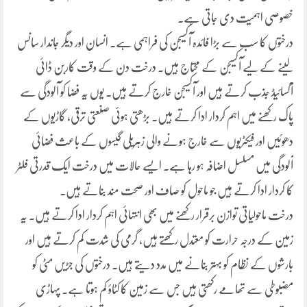
خصوصی اہمیت دی جاتی ہے۔
درختوں کا سب سے بڑا فائدہ آکسیجن کی فراہمی ہے۔ انسان اور دیگر جاندار سانس
لینے کے لیے آکسیجن کے محتاج ہیں۔ درخت دن کے وقت کاربن ڈائی
آکسائیڈ جذب کرتے ہیں اور آکسیجن خارج کرتے ہیں۔ یوں یہ فضا کو آلودگی سے
پاک رکھنے میں اہم کردار ادا کرتے ہیں۔ بڑھتی ہوئی صنعتی ترقی، گاڑیوں کے
دھوئیں اور فیکٹریوں سے خارج ہونے والی زہریلی گیسوں کے باعث فضائی
آلودگی میں مسلسل اضافہ ہو رہا ہے۔ ایسے حالات میں درخت ایک قدرتی فلٹر
کا کردار ادا کرتے ہیں جو ماحول کو صاف اور صحت مند بناتے ہیں۔
درخت ماحولیاتی توازن برقرار رکھنے میں بھی انتہائی اہم کردار ادا کرتے ہیں۔ یہ
زمین کے درجہ حرارت کو معتدل رکھتے ہیں، گرمی کی شدت کم کرتے ہیں اور
بارشوں کے نظام کو بہتر بنانے میں مدد دیتے ہیں۔ درختوں کی جڑیں مٹی کو
مضبوطی سے تھامے رکھتی ہیں جس سے زمین کا کٹاؤ کم ہوتا ہے۔ پہاڑی