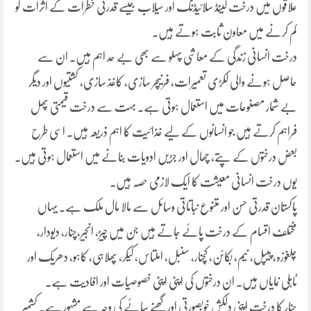
علاقوں میں درخت لینڈ سلائیڈنگ اور سیلاب جیسے قدرتی خطرات کے اثرات کو
کم کرنے میں معاون ثابت ہوتے ہیں۔
درخت انسانی زندگی کے معاشی پہلو سے بھی بے حد اہم ہیں۔ ان سے
حاصل ہونے والی لکڑی تعمیرات، فرنیچر سازی، کاغذ سازی، کشتیوں اور دیگر
بے شمار مصنوعات میں استعمال ہوتی ہے۔ بہت سے درخت قیمتی پھل
فراہم کرتے ہیں جو انسانوں کے لیے غذائیت کا اہم ذریعہ ہیں۔ اسی طرح
بعض درختوں کے پتے، چھال اور جڑیں ادویات بنانے میں استعمال ہوتی ہیں۔
یوں درخت انسانی معیشت کا ایک لازمی حصہ ہیں۔
پاکستان قدرتی حسن اور متنوع نباتاتی وسائل سے مالا مال ملک ہے۔ یہاں
مختلف اقسام کے درخت پائے جاتے ہیں جن میں چیڑ، انجیر،چنار، دیودار،
چلغوزہ، پیپل، نیم، بکائن، کچنار، سنبل، املتاس، کیکر، پھلاہی، کاہو، دھریک اور
ٹاہلی نمایاں ہیں۔ ان درختوں کی اپنی اپنی خصوصیات اور افادیت ہے۔
چنار کا درخت اپنی دلکش خوبصورتی اور گھنے سائے کی وجہ سے مشہور ہے۔ کشمیر