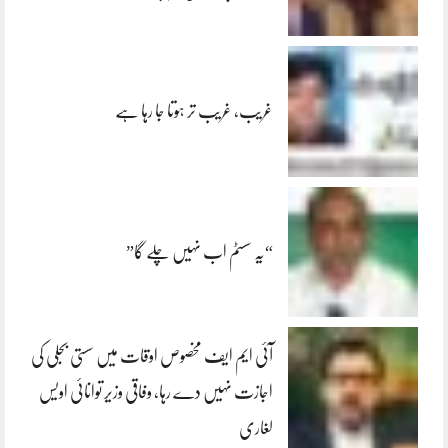
غریب، غریب تر ہوتا جا رہا ہے
“یہ سسٹم اب نہیں چلے گا”
آئی ایم ایف مخصوص اوقات میں سستی بجلی کی
اجازت نہیں دے رہا، وفاقی وزیر توانائی اویس
لغاری