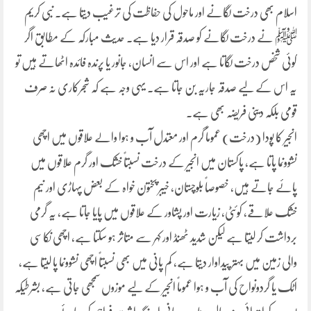
اسلام بھی درخت لگانے اور ماحول کی حفاظت کی ترغیب دیتا ہے۔ نبی کریم
ﷺ نے درخت لگانے کو صدقہ قرار دیا ہے۔ حدیث مبارکہ کے مطابق اگر
کوئی شخص درخت لگاتا ہے اور اس سے انسان، جانور یا پرندہ فائدہ اٹھاتے ہیں تو
یہ اس کے لیے صدقہ جاریہ بن جاتا ہے۔ یہی وجہ ہے کہ شجرکاری نہ صرف
قومی بلکہ دینی فریضہ بھی ہے۔
انجیر کا پودا (درخت) عموماً گرم اور معتدل آب و ہوا والے علاقوں میں اچھی
نشوونما پاتا ہے، پاکستان میں انجیر کے درخت نسبتاً خشک اور گرم علاقوں میں
پائے جاتے ہیں، خصوصاً بلوچستان، خیبر پختون خواہ کے بعض پہاڑی اور نیم
خشک علاقے، کوئٹی، زیارت اور پشاور کے علاقوں میں پایا جاتا ہے، یہ گرمی
برداشت کر لیتا ہے لیکن شدید ٹھنڈ اور کہر سے متاثر ہو سکتا ہے، اچھی نکاسی
والی زمین میں بہتر پیداوار دیتا ہے، کم پانی میں بھی نسبتاً اچھی نشوونما پا لیتا ہے،
اٹک یا گردونواح کی آب و ہوا عموماً انجیر کے لیے موزوں سمجھی جاتی ہے، بشرطیکہ