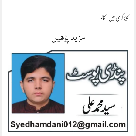
کیٹاگری میں :
کالم
مزید پڑھیں