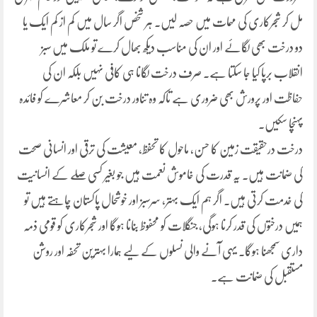
مل کر شجرکاری کی مہمات میں حصہ لیں۔ ہر شخص اگر سال میں کم از کم ایک یا
دو درخت بھی لگائے اور ان کی مناسب دیکھ بھال کرے تو ملک میں سبز
انقلاب برپا کیا جا سکتا ہے۔ صرف درخت لگانا ہی کافی نہیں بلکہ ان کی
حفاظت اور پرورش بھی ضروری ہے تاکہ وہ تناور درخت بن کر معاشرے کو فائدہ
پہنچا سکیں۔
درخت درحقیقت زمین کا حسن، ماحول کا تحفظ، معیشت کی ترقی اور انسانی صحت
کی ضمانت ہیں۔ یہ قدرت کی خاموش نعمت ہیں جو بغیر کسی صلے کے انسانیت
کی خدمت کرتی ہیں۔ اگر ہم ایک بہتر، سرسبز اور خوشحال پاکستان چاہتے ہیں تو
ہمیں درختوں کی قدر کرنا ہوگی، جنگلات کو محفوظ بنانا ہوگا اور شجرکاری کو قومی ذمہ
داری سمجھنا ہوگا۔ یہی آنے والی نسلوں کے لیے ہمارا بہترین تحفہ اور روشن
مستقبل کی ضمانت ہے۔