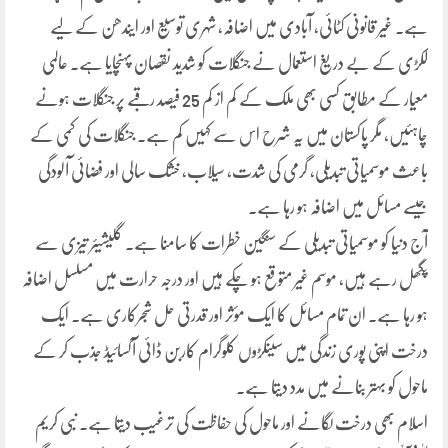
ہے۔ غیر قانونی کٹائی، آبادی میں اضافہ، شہری توسیع اور ایندھن کے لیے
لکڑی کے بے دریغ استعمال نے جنگلات کو شدید نقصان پہنچایا ہے۔ عالمی
معیار کے مطابق کسی بھی ملک کے کم از کم 25 فیصد رقبے پر جنگلات ہونے
چاہئیں، مگر پاکستان میں یہ شرح اس سے کہیں کم ہے۔ جنگلات کی کمی کے
باعث موسمیاتی تبدیلی، گرمی کی شدت، سیلاب، خشک سالی اور فضائی آلودگی
جیسے مسائل میں اضافہ ہو رہا ہے۔
آج دنیا کو موسمیاتی تبدیلی کے سنگین خطرات کا سامنا ہے۔ گلیشیئر تیزی سے
پگھل رہے ہیں، موسم غیر متوقع ہو چکے ہیں اور درجہ حرارت میں مسلسل اضافہ
ہو رہا ہے۔ ان تمام مسائل کا ایک مؤثر اور قدرتی حل شجرکاری ہے۔ ایک
درخت اپنی پوری زندگی میں سینکڑوں کلوگرام کاربن ڈائی آکسائیڈ جذب کر کے
ماحول کو بہتر بنانے میں مدد دیتا ہے۔
اسلام بھی درخت لگانے اور ماحول کی حفاظت کی ترغیب دیتا ہے۔ نبی کریم