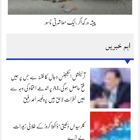
پیشہ ور گداگر ،ایک معاشرتی ناسور
اہم خبریں
آرٹیفشل انٹلیجنس دجال کا فتنہ ہے جس پر ہمیں
فتح حاصل ہو گی،AI پر اندھے اعتماد کی وجہ سے
ہمیں خطرات لاحق ہیں پروفیسر احمد رفیق
کلرسیداں ڈکیتی‘ڈاکو1 کروڑ کے طلائی زیورات
لے اڑے