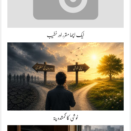
ایک اچھا مقرر اور خطیب
خوشی کا گمشدہ پتہ