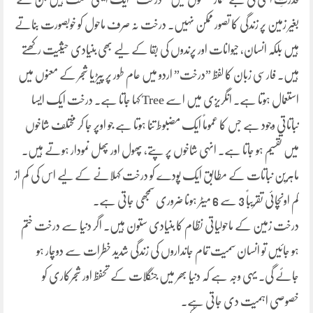
بغیر زمین پر زندگی کا تصور ممکن نہیں۔ درخت نہ صرف ماحول کو خوبصورت بناتے
ہیں بلکہ انسان، حیوانات اور پرندوں کی بقا کے لیے بھی بنیادی حیثیت رکھتے
ہیں۔ فارسی زبان کا لفظ ”درخت” اردو میں عام طور پر پیڑ یا شجر کے معنوں میں
استعمال ہوتا ہے۔ انگریزی میں اسے Tree کہا جاتا ہے۔ درخت ایک ایسا
نباتاتی وجود ہے جس کا عموماً ایک مضبوط تنا ہوتا ہے جو اوپر جا کر مختلف شاخوں
میں تقسیم ہو جاتا ہے۔ انہی شاخوں پر پتے، پھول اور پھل نمودار ہوتے ہیں۔
ماہرین نباتات کے مطابق ایک پودے کو درخت کہلانے کے لیے اس کی کم از
کم اونچائی تقریباً 3 سے 6 میٹر ہونا ضروری سمجھی جاتی ہے۔
درخت زمین کے ماحولیاتی نظام کا بنیادی ستون ہیں۔ اگر دنیا سے درخت ختم
ہو جائیں تو انسان سمیت تمام جانداروں کی زندگی شدید خطرات سے دوچار ہو
جائے گی۔ یہی وجہ ہے کہ دنیا بھر میں جنگلات کے تحفظ اور شجرکاری کو
خصوصی اہمیت دی جاتی ہے۔