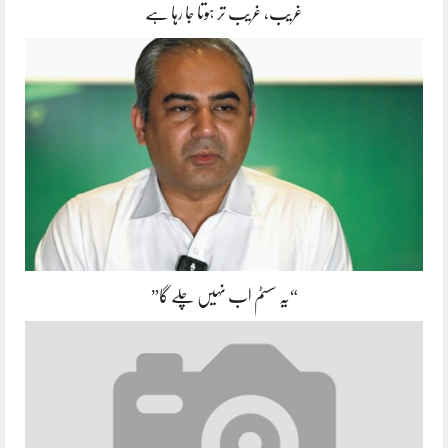
غریب، غریب تر ہوتا جا رہا ہے
“یہ سسٹم اب نہیں چلے گا”