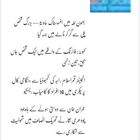
بھون نلہ میں افسوسناک حادثہ — بزرگ شخص
پلی سے گر کر نالے میں بہہ گیا
کہوٹہ: فائرنگ کے واقعے میں ایک شخص جاں
بحق، تین زخمی
انجینئر قمراسلام راجہ کی کمبوڈیا سے ہنگامی کال
پر چکری میں 16 افراد کا کامیاب ریسکیو
عمران خان سے دوستی ہونے کے باوجود
چودھری نثار نے تحریک انصاف میں شمولیت
سے انکاری رہے