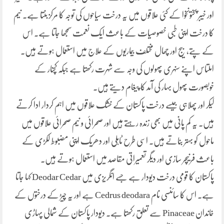
اور خیبر پختونخوا کے کئی علاقوں میں یہ درخت سیاحوں کی توجہ کا مرکز بنتا ہے۔ نیم
کا درخت اپنی طبی خصوصیات کے باعث ایک نعمت سمجھا جاتا ہے۔ اس
کے پتے، بیج اور چھال مختلف بیماریوں کے علاج میں استعمال ہوتے ہیں۔
املتاس اپنے سنہری پھولوں کی وجہ سے شہرت رکھتا ہے جبکہ کچنار کے
خوبصورت پھول بہار کی آمد کا پیغام دیتے ہیں۔
کیکر اور پھلاہی جیسے درخت پاکستان کے خشک علاقوں میں اہم کردار ادا کرتے
ہیں۔ یہ کم پانی میں بھی زندہ رہتے ہیں اور صحرائی و نیم صحرائی علاقوں میں
ماحول کو بہتر بناتے ہیں۔ اسی طرح ٹاہلی اور دھریک اپنی مضبوط لکڑی کے
باعث فرنیچر سازی اور دیگر تعمیراتی مقاصد میں استعمال ہوتے ہیں۔
پاکستان کا قومی درخت دیودار ہے جسے انگریزی میں Deodar Cedar کہا جاتا
ہے۔ اس کا سائنسی نام Cedrus deodara ہے اور یہ چیڑ کے درختوں کے
خاندان Pinaceae سے تعلق رکھتا ہے۔ دیودار پاکستان کے شمالی پہاڑی