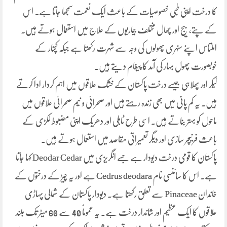
کا درخت اپنی طبی خصوصیات کے باعث ایک نعمت سمجھا جاتا ہے۔ اس
کے پتے، بیج اور چھال مختلف بیماریوں کے علاج میں استعمال ہوتے ہیں۔
املتاس اپنے سنہری پھولوں کی وجہ سے شہرت رکھتا ہے جبکہ کچنار کے
خوبصورت پھول بہار کی آمد کا پیغام دیتے ہیں۔
کیکر اور پھلاہی جیسے درخت پاکستان کے خشک علاقوں میں اہم کردار ادا کرتے
ہیں۔ یہ کم پانی میں بھی زندہ رہتے ہیں اور صحرائی و نیم صحرائی علاقوں میں
ماحول کو بہتر بناتے ہیں۔ اسی طرح ٹاہلی اور دھریک اپنی مضبوط لکڑی کے
باعث فرنیچر سازی اور دیگر تعمیراتی مقاصد میں استعمال ہوتے ہیں۔
پاکستان کا قومی درخت دیودار ہے جسے انگریزی میں Deodar Cedar کہا جاتا
ہے۔ اس کا سائنسی نام Cedrus deodara ہے اور یہ چیڑ کے درختوں کے
خاندان Pinaceae سے تعلق رکھتا ہے۔ دیودار پاکستان کے شمالی پہاڑی
علاقوں کا ایک عظیم اور شاندار درخت ہے۔ یہ عموماً 40 سے 60 میٹر تک بلند