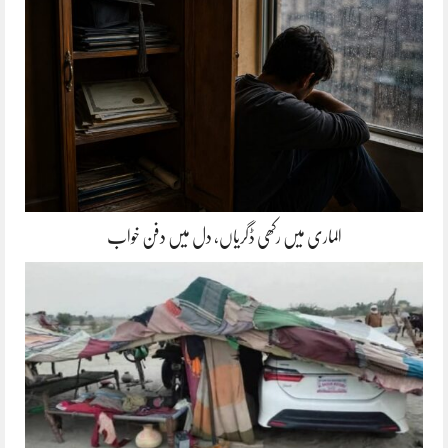
الماری میں رکھی ڈگریاں، دل میں دفن خواب