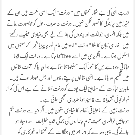
قدرتِ الٰہی کی بے شمار نعمتوں میں ” درخت” ایک ایسی نعمت ہیں جن کے
بغیر زمین پر زندگی کا تصور ممکن نہیں۔ درخت نہ صرف ماحول کو خوبصورت بناتے
ہیں بلکہ انسان، حیوانات اور پرندوں کی بقا کے لیے بھی بنیادی حیثیت رکھتے
ہیں۔ فارسی زبان کا لفظ ”درخت” اردو میں عام طور پر پیڑ یا شجر کے معنوں میں
استعمال ہوتا ہے۔ انگریزی میں اسے Tree کہا جاتا ہے۔ درخت ایک ایسا
نباتاتی وجود ہے جس کا عموماً ایک مضبوط تنا ہوتا ہے جو اوپر جا کر مختلف شاخوں
میں تقسیم ہو جاتا ہے۔ انہی شاخوں پر پتے، پھول اور پھل نمودار ہوتے ہیں۔
ماہرین نباتات کے مطابق ایک پودے کو درخت کہلانے کے لیے اس کی کم از
کم اونچائی تقریباً 3 سے 6 میٹر ہونا ضروری سمجھی جاتی ہے۔
درخت زمین کے ماحولیاتی نظام کا بنیادی ستون ہیں۔ اگر دنیا سے درخت ختم
ہو جائیں تو انسان سمیت تمام جانداروں کی زندگی شدید خطرات سے دوچار ہو
جائے گی۔ یہی وجہ ہے کہ دنیا بھر میں جنگلات کے تحفظ اور شجرکاری کو