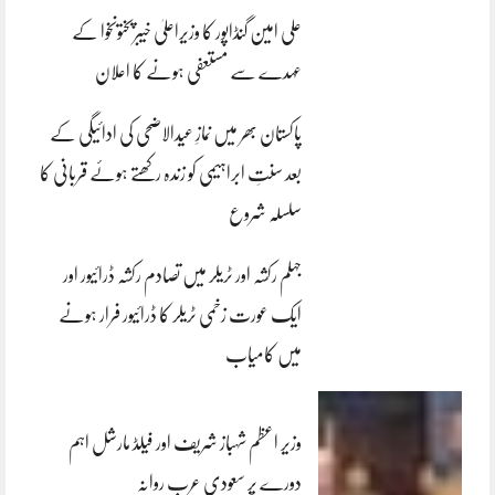
علی امین گنڈاپور کا وزیراعلیٰ خیبرپختونخوا کے
عہدے سے مستعفی ہونے کا اعلان
پاکستان بھر میں نمازِ عیدالاضحی کی ادائیگی کے
بعد سنتِ ابراہیمی کو زندہ رکھتے ہوئے قربانی کا
سلسلہ شروع
جہلم رکشہ اور ٹریلر میں تصادم رکشہ ڈرائیور اور
ایک عورت زخمی ٹریلر کا ڈرائیور فرار ہونے
میں کامیاب
وزیر اعظم شہباز شریف اور فیلڈ مارشل اہم
دورے پر سعودی عرب روانہ