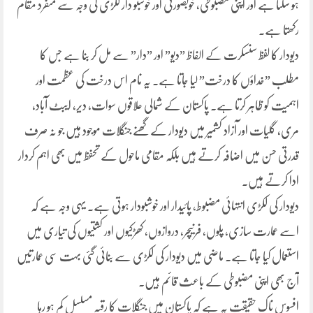
ہو سکتا ہے اور اپنی مضبوطی، خوبصورتی اور خوشبو دار لکڑی کی وجہ سے منفرد مقام
رکھتا ہے۔
دیودار کا لفظ سنسکرت کے الفاظ ”دیو” اور ”دار” سے مل کر بنا ہے جس کا
مطلب ”خداؤں کا درخت” لیا جاتا ہے۔ یہ نام اس درخت کی عظمت اور
اہمیت کو ظاہر کرتا ہے۔ پاکستان کے شمالی علاقوں سوات، دیر، ایبٹ آباد،
مری، گلیات اور آزاد کشمیر میں دیودار کے گھنے جنگلات موجود ہیں جو نہ صرف
قدرتی حسن میں اضافہ کرتے ہیں بلکہ مقامی ماحول کے تحفظ میں بھی اہم کردار
ادا کرتے ہیں۔
دیودار کی لکڑی انتہائی مضبوط، پائیدار اور خوشبودار ہوتی ہے۔ یہی وجہ ہے کہ
اسے عمارت سازی، پلوں، فرنیچر، دروازوں، کھڑکیوں اور کشتیوں کی تیاری میں
استعمال کیا جاتا ہے۔ ماضی میں دیودار کی لکڑی سے بنائی گئی بہت سی عمارتیں
آج بھی اپنی مضبوطی کے باعث قائم ہیں۔
افسوس ناک حقیقت یہ ہے کہ پاکستان میں جنگلات کا رقبہ مسلسل کم ہو رہا