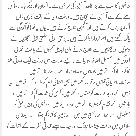
درختوں کا سب سے بڑا فائدہ آکسیجن کی فراہمی ہے۔ انسان اور دیگر جاندار سانس
لینے کے لیے آکسیجن کے محتاج ہیں۔ درخت دن کے وقت کاربن ڈائی
آکسائیڈ جذب کرتے ہیں اور آکسیجن خارج کرتے ہیں۔ یوں یہ فضا کو آلودگی سے
پاک رکھنے میں اہم کردار ادا کرتے ہیں۔ بڑھتی ہوئی صنعتی ترقی، گاڑیوں کے
دھوئیں اور فیکٹریوں سے خارج ہونے والی زہریلی گیسوں کے باعث فضائی
آلودگی میں مسلسل اضافہ ہو رہا ہے۔ ایسے حالات میں درخت ایک قدرتی فلٹر
کا کردار ادا کرتے ہیں جو ماحول کو صاف اور صحت مند بناتے ہیں۔
درخت ماحولیاتی توازن برقرار رکھنے میں بھی انتہائی اہم کردار ادا کرتے ہیں۔ یہ
زمین کے درجہ حرارت کو معتدل رکھتے ہیں، گرمی کی شدت کم کرتے ہیں اور
بارشوں کے نظام کو بہتر بنانے میں مدد دیتے ہیں۔ درختوں کی جڑیں مٹی کو
مضبوطی سے تھامے رکھتی ہیں جس سے زمین کا کٹاؤ کم ہوتا ہے۔ پہاڑی
علاقوں میں درخت لینڈ سلائیڈنگ اور سیلاب جیسے قدرتی خطرات کے اثرات کو