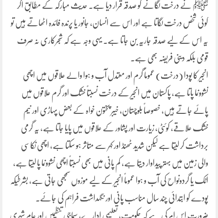
ﷺ نے درخت لگانے کو صدقہ قرار دیا ہے۔ حدیث مبارکہ کے مطابق اگر
کوئی شخص درخت لگاتا ہے اور اس سے انسان، جانور یا پرندہ فائدہ اٹھاتے ہیں تو
یہ اس کے لیے صدقہ جاریہ بن جاتا ہے۔ یہی وجہ ہے کہ شجرکاری نہ صرف
قومی بلکہ دینی فریضہ بھی ہے۔
انجیر کا پودا (درخت) عموماً گرم اور معتدل آب و ہوا والے علاقوں میں اچھی
نشوونما پاتا ہے، پاکستان میں انجیر کے درخت نسبتاً خشک اور گرم علاقوں میں
پائے جاتے ہیں، خصوصاً بلوچستان، خیبر پختون خواہ کے بعض پہاڑی اور نیم
خشک علاقے، کوئٹی، زیارت اور پشاور کے علاقوں میں پایا جاتا ہے، یہ گرمی
برداشت کر لیتا ہے لیکن شدید ٹھنڈ اور کہر سے متاثر ہو سکتا ہے، اچھی نکاسی
والی زمین میں بہتر پیداوار دیتا ہے، کم پانی میں بھی نسبتاً اچھی نشوونما پا لیتا ہے،
اٹک یا گردونواح کی آب و ہوا عموماً انجیر کے لیے موزوں سمجھی جاتی ہے، بشرطیکہ
پودے کو ابتدائی چند سال مناسب پانی اور نگہداشت فراہم کی جائے۔
ضرورت اس امر کی ہے کہ حکومت، تعلیمی ادارے، سماجی تنظیمیں اور عام شہری