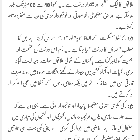
علاقوں کا ایک عظیم اور شاندار درخت ہے۔ یہ عموماً 40 سے 60 میٹر تک بلند
ہو سکتا ہے اور اپنی مضبوطی، خوبصورتی اور خوشبو دار لکڑی کی وجہ سے منفرد مقام
رکھتا ہے۔
دیودار کا لفظ سنسکرت کے الفاظ ”دیو” اور ”دار” سے مل کر بنا ہے جس کا
مطلب ”خداؤں کا درخت” لیا جاتا ہے۔ یہ نام اس درخت کی عظمت اور
اہمیت کو ظاہر کرتا ہے۔ پاکستان کے شمالی علاقوں سوات، دیر، ایبٹ آباد،
مری، گلیات اور آزاد کشمیر میں دیودار کے گھنے جنگلات موجود ہیں جو نہ صرف
قدرتی حسن میں اضافہ کرتے ہیں بلکہ مقامی ماحول کے تحفظ میں بھی اہم کردار
ادا کرتے ہیں۔
دیودار کی لکڑی انتہائی مضبوط، پائیدار اور خوشبودار ہوتی ہے۔ یہی وجہ ہے کہ
اسے عمارت سازی، پلوں، فرنیچر، دروازوں، کھڑکیوں اور کشتیوں کی تیاری میں
استعمال کیا جاتا ہے۔ ماضی میں دیودار کی لکڑی سے بنائی گئی بہت سی عمارتیں
آج بھی اپنی مضبوطی کے باعث قائم ہیں۔