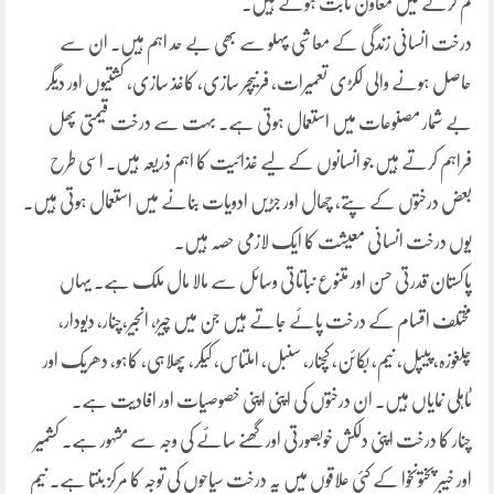
کم کرنے میں معاون ثابت ہوتے ہیں۔
درخت انسانی زندگی کے معاشی پہلو سے بھی بے حد اہم ہیں۔ ان سے
حاصل ہونے والی لکڑی تعمیرات، فرنیچر سازی، کاغذ سازی، کشتیوں اور دیگر
بے شمار مصنوعات میں استعمال ہوتی ہے۔ بہت سے درخت قیمتی پھل
فراہم کرتے ہیں جو انسانوں کے لیے غذائیت کا اہم ذریعہ ہیں۔ اسی طرح
بعض درختوں کے پتے، چھال اور جڑیں ادویات بنانے میں استعمال ہوتی ہیں۔
یوں درخت انسانی معیشت کا ایک لازمی حصہ ہیں۔
پاکستان قدرتی حسن اور متنوع نباتاتی وسائل سے مالا مال ملک ہے۔ یہاں
مختلف اقسام کے درخت پائے جاتے ہیں جن میں چیڑ، انجیر،چنار، دیودار،
چلغوزہ، پیپل، نیم، بکائن، کچنار، سنبل، املتاس، کیکر، پھلاہی، کاہو، دھریک اور
ٹاہلی نمایاں ہیں۔ ان درختوں کی اپنی اپنی خصوصیات اور افادیت ہے۔
چنار کا درخت اپنی دلکش خوبصورتی اور گھنے سائے کی وجہ سے مشہور ہے۔ کشمیر
اور خیبر پختونخوا کے کئی علاقوں میں یہ درخت سیاحوں کی توجہ کا مرکز بنتا ہے۔ نیم