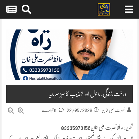
Skip
to
content
درخت،زندگی، ماحول اور تہذیب کا سبز سرمایہ
22/05/2026
نصرت علی خان
0 تبصرے
تحریر: حافظ نصرت علی خان03335973150
قدرتِ الٰہی کی بے شمار نعمتوں میں ” درخت” ایک ایسی نعمت ہیں جن کے