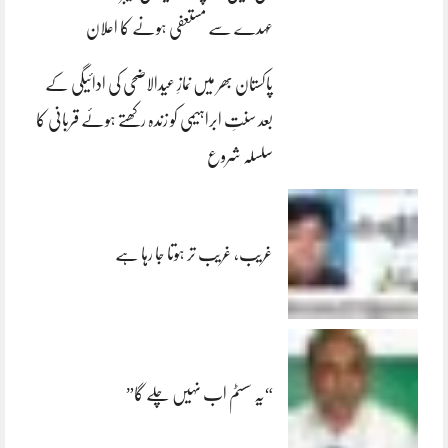
عہدے سے مستعفی ہونے کا اعلان
پاکستان بھر میں نمازِ عیدالاضحی کی ادائیگی کے
بعد سنتِ ابراہیمی کو زندہ رکھتے ہوئے قربانی کا
سلسلہ شروع
غریب، غریب تر ہوتا جا رہا ہے
“یہ سسٹم اب نہیں چلے گا”