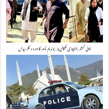
ڈپٹی کمشنر راولپنڈی کیپٹن(ر) ندیم ناصر کا دورہء کلرسیداں