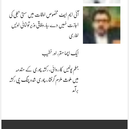
آئی ایم ایف مخصوص اوقات میں سستی بجلی کی
اجازت نہیں دے رہا، وفاقی وزیر توانائی اویس
لغاری
ایک اچھا مقرر اور خطیب
جہلم پولیس کارروائی، رکشہ چوری کے مقدمہ
میں ملوث ملزم گرفتار، چوری شدہ چنگ چی رکشہ
برآمد