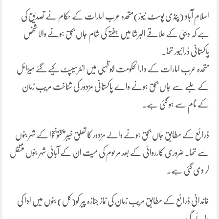
اسلام آباد (پنڈی پوسٹ نیوز)متحدہ عرب امارات کے حکام نے تصدیق کی
ہے کہ دبئی کے علاقے البرشا میں ہفتے کی شام جاں بحق ہونے والا شخص
پاکستانی ڈرائیور تھا۔
متحدہ عرب امارات کے دارالحکومت ابوظہبی میں انٹرسیپٹ کیے گئے میزائل
کے ملبے سے جاں بحق ہونے والے پاکستانی مزدور کی شناخت مریب زمان
کے نام سے ہو گئی ہے۔
ذرائع کے مطابق جاں بحق ہونے والے مزدور کا تعلق خیبر پختونخوا کے شہر بنوں
سے تھا۔ ضروری کارروائی کے بعد مرحوم کی میت ان کے آبائی شہر بنوں منتقل
کر دی گئی ہے۔
خاندانی ذرائع کے مطابق مریب زمان کی نماز جنازہ پیر کو(کل) بنوں میں ادا کی
جائے گی ۔