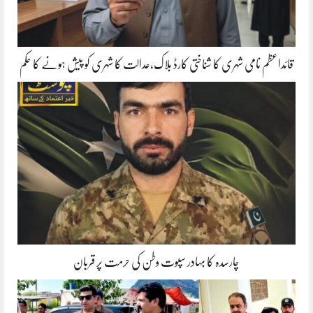
قائداعظم نامی شہری کا شناختی کارڈ بلاک،عدالت کا شہری کو پیش ہونے کا حکم
چارسدہ کا بہادر سپوت وطن کی حرمت پر قربان