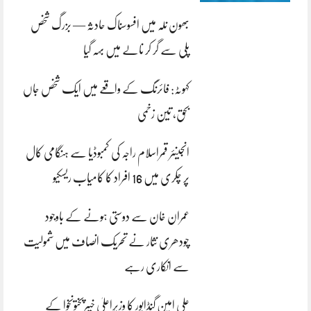
بھون نلہ میں افسوسناک حادثہ — بزرگ شخص
پلی سے گر کر نالے میں بہہ گیا
کہوٹہ: فائرنگ کے واقعے میں ایک شخص جاں
بحق، تین زخمی
انجینئر قمراسلام راجہ کی کمبوڈیا سے ہنگامی کال
پر چکری میں 16 افراد کا کامیاب ریسکیو
عمران خان سے دوستی ہونے کے باوجود
چودھری نثار نے تحریک انصاف میں شمولیت
سے انکاری رہے
علی امین گنڈاپور کا وزیراعلیٰ خیبرپختونخوا کے