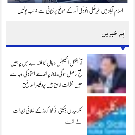
اسلام آباد میں غیرملکی وفود کی آمد کے موقع پر ڈیوٹی سے غائب پولیس…
اہم خبریں
آرٹیفشل انٹلیجنس دجال کا فتنہ ہے جس پر ہمیں
فتح حاصل ہو گی،AI پر اندھے اعتماد کی وجہ سے
ہمیں خطرات لاحق ہیں پروفیسر احمد رفیق
کلرسیداں ڈکیتی‘ڈاکو1 کروڑ کے طلائی زیورات
لے اڑے