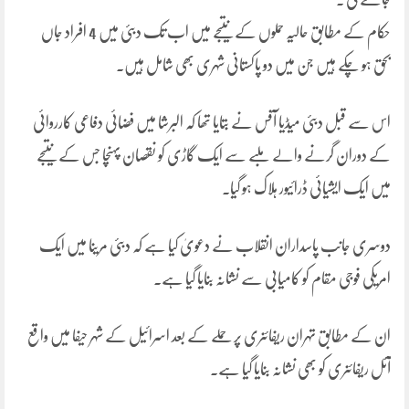
حکام کے مطابق حالیہ حملوں کے نتیجے میں اب تک دبئی میں 4 افراد جاں
بحق ہو چکے ہیں جن میں دو پاکستانی شہری بھی شامل ہیں۔
اس سے قبل دبئی میڈیا آفس نے بتایا تھا کہ البرشا میں فضائی دفاعی کارروائی
کے دوران گرنے والے ملبے سے ایک گاڑی کو نقصان پہنچا جس کے نتیجے
میں ایک ایشیائی ڈرائیور ہلاک ہو گیا۔
دوسری جانب پاسداران انقلاب نے دعویٰ کیا ہے کہ دبئی مرینا میں ایک
امریکی فوجی مقام کو کامیابی سے نشانہ بنایا گیا ہے۔
ان کے مطابق تہران ریفائنری پر حملے کے بعد اسرائیل کے شہر حیفا میں واقع
آئل ریفائنری کو بھی نشانہ بنایا گیا ہے۔