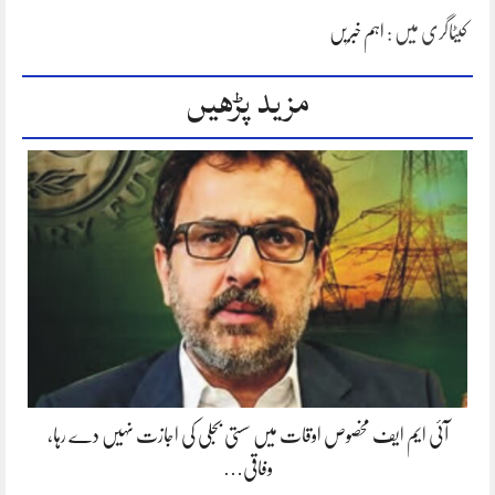
کیٹاگری میں :
اہم خبریں
مزید پڑھیں
آئی ایم ایف مخصوص اوقات میں سستی بجلی کی اجازت نہیں دے رہا،
وفاقی…