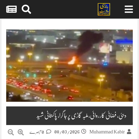
Skip
to
content
دبئی، فضائی کارروائی،ملبہ گاڑی پر جا گرا، پاکستانی شہید
08/03/2026
Muhammad Kabir
0 تبصرے