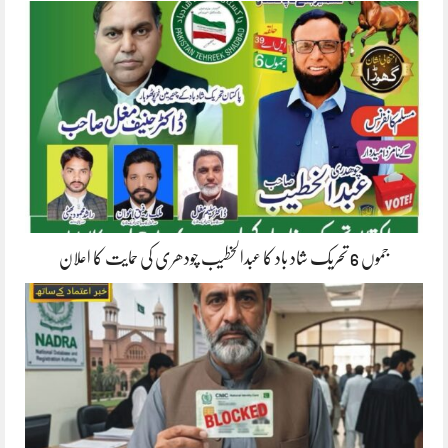
جموں 6 تحریک شاد باد کا عبدالخطیب چودھری کی حمایت کا اعلان