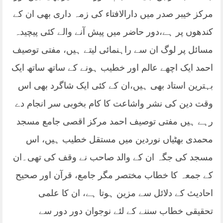
مرکز خیبر صدر میں دارالافتاء کی زمہ داری بھی ان کے
کندھوں پر ہے،دور حاضر میں پیش آنے والے کئی پیچیدہ
مسائل پر لوگ ان سے راہنمائی لیتے ہیں، مفتی توصیف
احمد ایک اچھے عالم اور خطیب ہونے کے ساتھ ساتھ ایک
بہترین استاد بھی ہیں،ان کے کئی ایک شاگرد بھی اس
وقت دین کی نشر واشاعت کا کام بخوبی سر انجام دے
رہے ہیں مفتی توصیف احمد مرکز اقصی جامع مسجد
محمدی بھٹیاں نوردین میں مستقل خطیب ہیں، اس
مسجد کی جگہ ان کے والد صاحب نے وقف کی تھی۔ان
کے جمعہ کا خطاب مختصر مگر جامع، قرآن اور صحیح
احادیث کے دلائل سے مزین ہوتا ہے، ان کا علمی
تحقیقی خطاب سننے کے لئے نوجوان دور دور سے