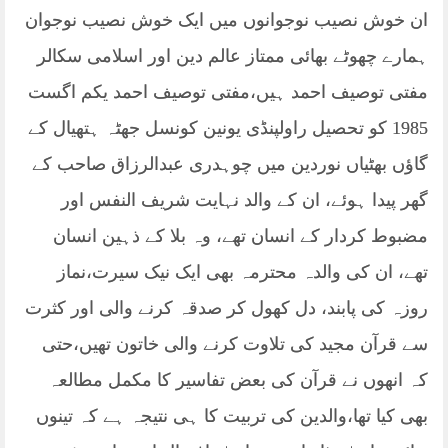
ان خوش نصیب نوجوانوں میں ایک خوش نصیب نوجوان
ہمارے چھوٹے بھائی ممتاز عالم دین اور اسلامی سکالر
مفتی توصیف احمد ہیں،مفتی توصیف احمد یکم اگست
1985 کو تحصیل راولپنڈی یونین کونسل جھٹہ ہتھیال کے
گاؤں بھٹیاں نوردین میں چوہدری عبدالرزاق صاحب کے
گھر پیدا ہوئے، ان کے والد نہایت شریف النفس اور
مضبوط کردار کے انسان تھے، وہ بلا کے ذہین انسان
تھے، ان کی والدہ محترمہ بھی ایک نیک سیرت،نماز
روزہ کی پابند، دل کھول کر صدقہ کرنے والی اور کثرت
سے قرآن مجید کی تلاوت کرنے والی خاتون تھیں،حتی
کہ انھوں نے قرآن کی بعض تفاسیر کا مکمل مطالعہ
بھی کیا تھا،والدین کی تربیت کا ہی نتیجہ ہے کہ تینوں