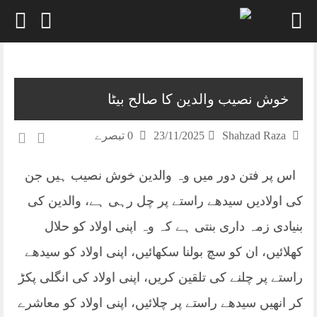
Skip
to
content
خوش نصیب والدین کا صالح بیٹا
Shahzad Raza
23/11/2025
0 تبصرے
اس پر فتن دور میں وہ والدین خوش نصیب ہیں جن
کی اولادیں سیدھے راستے پر چل رہی ہے، والدین کی
بنیادی زمہ داری بنتی ہے کہ وہ اپنی اولاد کو حلال
کھلائیں، ان کو سچ بولنا سکھائیں، اپنی اولاد کو سیدھے
راستے پر چلنے کی تلقین کریں، اپنی اولاد کی انگلی پکڑ
کر انھیں سیدھے راستے پر چلائیں، اپنی اولاد کو معاشرے