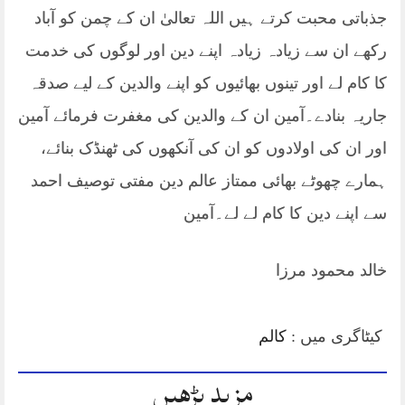
جذباتی محبت کرتے ہیں اللہ تعالیٰ ان کے چمن کو آباد
رکھے ان سے زیادہ زیادہ اپنے دین اور لوگوں کی خدمت
کا کام لے اور تینوں بھائیوں کو اپنے والدین کے لیے صدقہ
جاریہ بنادے۔آمین ان کے والدین کی مغفرت فرمائے آمین
اور ان کی اولادوں کو ان کی آنکھوں کی ٹھنڈک بنائے،
ہمارے چھوٹے بھائی ممتاز عالم دین مفتی توصیف احمد
سے اپنے دین کا کام لے لے۔آمین
خالد محمود مرزا
کیٹاگری میں :
کالم
مزید پڑھیں