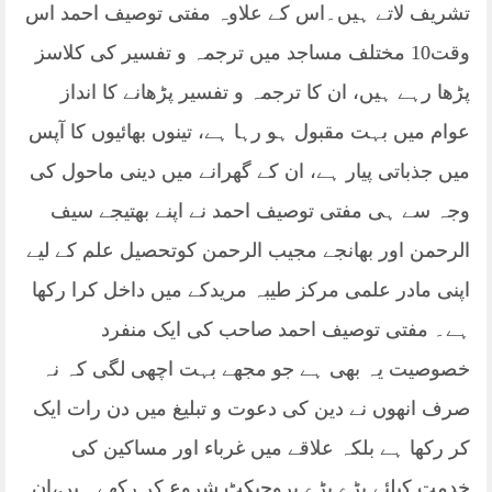
تشریف لاتے ہیں۔اس کے علاوہ مفتی توصیف احمد اس
وقت10 مختلف مساجد میں ترجمہ و تفسیر کی کلاسز
پڑھا رہے ہیں، ان کا ترجمہ و تفسیر پڑھانے کا انداز
عوام میں بہت مقبول ہو رہا ہے، تینوں بھائیوں کا آپس
میں جذباتی پیار ہے، ان کے گھرانے میں دینی ماحول کی
وجہ سے ہی مفتی توصیف احمد نے اپنے بھتیجے سیف
الرحمن اور بھانجے مجیب الرحمن کوتحصیل علم کے لیے
اپنی مادر علمی مرکز طیبہ مریدکے میں داخل کرا رکھا
ہے۔ مفتی توصیف احمد صاحب کی ایک منفرد
خصوصیت یہ بھی ہے جو مجھے بہت اچھی لگی کہ نہ
صرف انھوں نے دین کی دعوت و تبلیغ میں دن رات ایک
کر رکھا ہے بلکہ علاقے میں غرباء اور مساکین کی
خدمت کیلئے بڑے بڑے پروجیکٹ شروع کر رکھے ہیں،ان