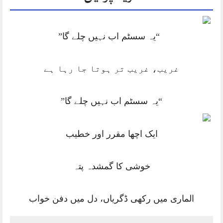
“یہ سسٹم اب نہیں چلے گا”
غریب، غریب تر ہوتا جا رہا ہے
“یہ سسٹم اب نہیں چلے گا”
ایک اچھا مقرر اور خطیب
خوشی کا گمشدہ پتہ
الماری میں رکھی ڈگریاں، دل میں دفن خواب