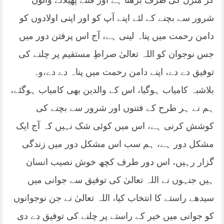
کر منزل کی طرف بڑھنا ہے اور فتنے پھیلانے والوں
شرور سے بچنے کے لئے اپنے آپ کو اور اپنی اولادوں کو
دامن رحمت میں پناہ لینی ہے، آج اس پرفتن دور میں
جس نوجوان کو اللہ تعالیٰ صراطِ مستقیم پر چلنے کی
توفیق دے دے، اپنے دامن رحمت میں پناہ دے دے،وہ
بلاشبہ کامیاب ہوگیا، اس کے والدین بھی کامیاب ہوگئے،
ہم نے ہر طرح کے فتنوں اور شرور سے بچنے کی
کوشش کرنی ہے، اس میں کوئی شک نہیں کہ آج ایک
مشکل دور ہے، ہم سب اس مشکل دور میں زندگی
گزار رہیں، اس دور طرف کچھ خوش نصیب انسان
ہیں جنہوں نے اللہ تعالیٰ کی توفیق سے جوانی میں
سیدھے راستے کا انتخاب کیا، اللہ تعالیٰ نے جن نوجوانوں
کو جوانی میں خیر کے راستے پر چلنے کی توفیق دے دی