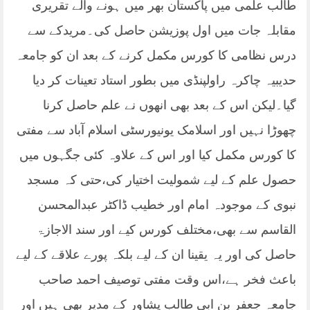
طالب علمی میں پاکستان بھر میں ہونے والے تقریری
مقابلہ جات میں اول پوزیشن حاصل کی۔مریدکے سے
درس نظامی کا کورس مکمل کرنے کے بعد ان کو جامعہ
حدیبیہ چاکرہ راولپنڈی میں بطور استاد تعینات کر دیا
گیا۔لیکن اس کے بعد بھی انھوں نے علم حاصل کرنا
چھوڑا نہیں اور اسلامک یونیورسٹی اسلام آباد سے مفتی
کا کورس مکمل کیا اور اس کے علاوہ کئی جگہوں میں
حصول علم کے لیے شمولیت اختیار کی،حتی کہ مسجد
نبوی کے موجودہ امام اور خطیب ڈاکٹر عبدالمحسن
القاسم سے بھی،مختلف کورس کیے اور سند الاجازۃ
حاصل کی اور یہ یقینا ان کے لیے بلکہ پورے علاقے کے لیے
باعث فخر ہے،اس وقت مفتی توصیف احمد صاحب
جامعہ جعفر بن ابی طالب پشاور کے مدیر بھی ہیں اور