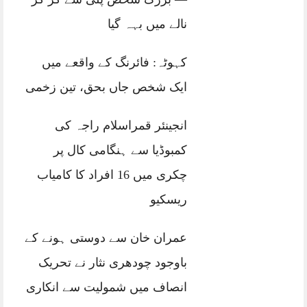
نالے میں بہہ گیا
کہوٹہ: فائرنگ کے واقعے میں
ایک شخص جاں بحق، تین زخمی
انجینئر قمراسلام راجہ کی
کمبوڈیا سے ہنگامی کال پر
چکری میں 16 افراد کا کامیاب
ریسکیو
عمران خان سے دوستی ہونے کے
باوجود چودھری نثار نے تحریک
انصاف میں شمولیت سے انکاری