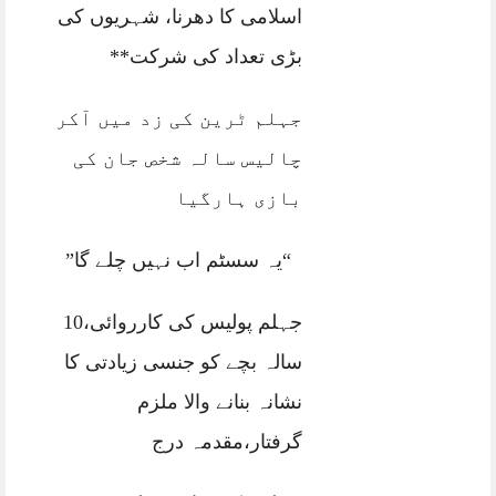
اسلامی کا دھرنا، شہریوں کی
بڑی تعداد کی شرکت**
جہلم ٹرین کی زد میں آکر
چالیس سالہ شخص جان کی
بازی ہارگیا
“یہ سسٹم اب نہیں چلے گا”
جہلم پولیس کی کارروائی،10
سالہ بچے کو جنسی زیادتی کا
نشانہ بنانے والا ملزم
گرفتار،مقدمہ درج