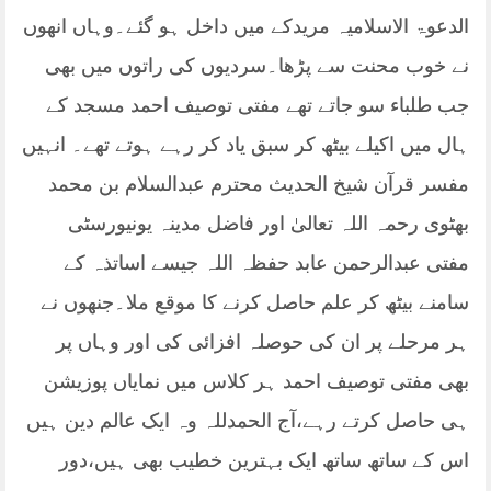
الدعوۃ الاسلامیہ مریدکے میں داخل ہو گئے۔وہاں انھوں
نے خوب محنت سے پڑھا۔سردیوں کی راتوں میں بھی
جب طلباء سو جاتے تھے مفتی توصیف احمد مسجد کے
ہال میں اکیلے بیٹھ کر سبق یاد کر رہے ہوتے تھے۔ انہیں
مفسر قرآن شیخ الحدیث محترم عبدالسلام بن محمد
بھٹوی رحمہ اللہ تعالیٰ اور فاضل مدینہ یونیورسٹی
مفتی عبدالرحمن عابد حفظہ اللہ جیسے اساتذہ کے
سامنے بیٹھ کر علم حاصل کرنے کا موقع ملا۔جنھوں نے
ہر مرحلے پر ان کی حوصلہ افزائی کی اور وہاں پر
بھی مفتی توصیف احمد ہر کلاس میں نمایاں پوزیشن
ہی حاصل کرتے رہے،آج الحمدللہ وہ ایک عالم دین ہیں
اس کے ساتھ ساتھ ایک بہترین خطیب بھی ہیں،دور