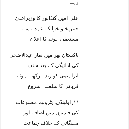
رہے
علی امین گنڈاپور کا وزیراعلیٰ
خیبرپختونخوا کے عہدے سے
مستعفی ہونے کا اعلان
پاکستان بھر میں نمازِ عیدالاضحی
کی ادائیگی کے بعد سنتِ
ابراہیمی کو زندہ رکھتے ہوئے
قربانی کا سلسلہ شروع
**راولپنڈی: پٹرولیم مصنوعات
کی قیمتوں میں اضافے اور
مہنگائی کے خلاف جماعت