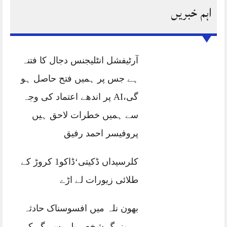
اہم خبریں
آرٹیفشل انٹلیجنس دجال کا فتنہ
ہے جس پر ہمیں فتح حاصل ہو
گی،AI پر اندھے اعتماد کی وجہ
سے ہمیں خطرات لاحق ہیں
پروفیسر احمد رفیق
کلرسیداں ڈکیتی‘ڈاکو1 کروڑ کے
طلائی زیورات لے اڑے
بھون نلہ میں افسوسناک حادثہ
— بزرگ شخص پلی سے گر کر