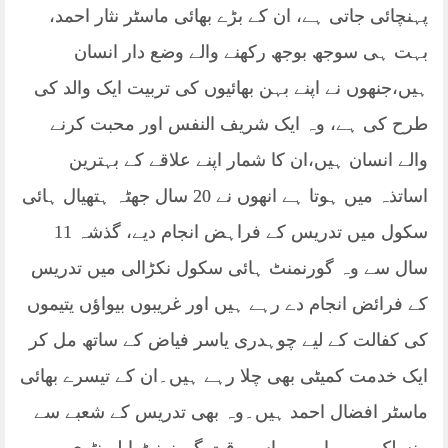
پہنچائی جاتی ہے، ان کے بڑے بھائی ماسٹر نثار احمد،
بہت ہی سوجھ بوجھ رکھنے والے وضع دار انسان
ہیں،جنھوں نے اپنے بہن بھائیوں کی تربیت ایک والد کی
طرح کی ہے، وہ ایک شریف النفس اور محبت کرنے
والے انسان ہیں،ان کا شمار اپنے علاقے کے بہترین
اساتذہ میں ہوتا ہے انھوں نے 20 سال جھٹہ ہتھیال ہائی
سکول میں تدریس کے فراہض انجام دیے، گذشہ 11
سال سے وہ گورنمنٹ ہائی سکول نکڑالی میں تدریس
کے فرائض انجام دے رہے ہیں اور غریبوں بیواؤں یتیموں
کی کفالت کے لیے چوہدری یاسر فیاض کے ساتھ مل کر
ایک خدمت کمیٹی بھی چلا رہے ہیں۔ان کے تیسرے بھائی
ماسٹر افضال احمد ہیں۔وہ بھی تدریس کے شعبے سے