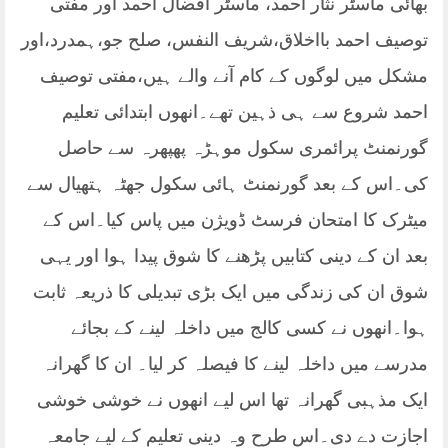
بھائی ماسٹر نثار احمد، ماسٹر افضال احمد اور مفتی
توصیف احمد بااخلاق،شریف النفس، صلح جو،ہمدرد،اور
مشکل میں لوگوں کے کام آنے والے ہیں،مفتی توصیف
احمد شروع سے ہی ذہین تھے۔انھوں ابتدائی تعلیم
گورنمنٹ پرائمری سکول موہڑہ پھپھرہ سے حاصل
کی۔اس کے بعد گورنمنٹ ہائی سکول جھٹہ ہتھیال سے
میٹرک کا امتحان فرسٹ ڈویژن میں پاس کیا۔اس کے
بعد ان کے دینی کتابیں پڑھنے کا شوق پیدا ہوا اور یہی
شوق ان کی زندگی میں ایک بڑی تبدیلی کا ذریعہ ثابت
ہوا۔انھوں نے کسی کالج میں داخلہ لینے کے بجائے
مدرسے میں داخلہ لینے کا فیصلہ کر لیا۔ ان کا گھرانہ
ایک مذہبی گھرانہ تھا اس لیے انھوں نے خوشی خوشی
اجازت دے دی۔اس طرح وہ دینی تعلیم کے لیے جامعہ