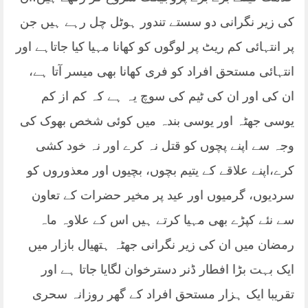
کی زیر نگرانی دو سستے تندور ہوٹل چل رہے ہیں جن
پر انتہائی کم ریٹ پر لوگوں کو کھانا مہیا کیا جاتاہے اور
انتہائی مستحق افراد کو فری کھانا بھی میسر آتا ہے،
ان کی اور ان کی ٹیم کی سوچ یہ ہے کہ کم از کم
یوسی جھٹہ اور یوسی بندہ میں کوئی شخص بھوک کی
وجہ سے اپنے پچوں کو قتل نہ کرے اور نہ خود کشی
کرے،اپنے علاقے کے یتیم بچوں، بچیوں اور معذوروں کو
سردیوں، گرمیوں اور عید پر مخیر حضرات کے تعاون
سے نئے کپڑے بھی مہیا کرتے ہیں اس کے علاوہ ماہ
رمضان میں ان کی زیر نگرانی جھٹہ ہتھیال بازار میں
ایک بہت بڑا افطار ڈنر دسترخوان لگایا جاتا ہے اور
تقریبا ایک ہزار مستحق افراد کے گھر روزانہ سحری