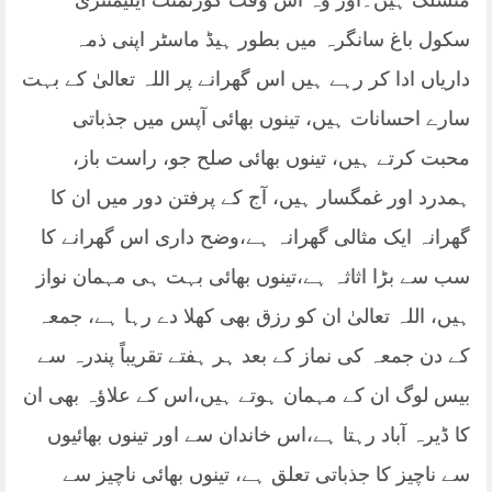
منسلک ہیں۔اور وہ اس وقت گورنمنٹ ایلیمنٹری
سکول باغ سانگرہ میں بطور ہیڈ ماسٹر اپنی ذمہ
داریاں ادا کر رہے ہیں اس گھرانے پر اللہ تعالیٰ کے بہت
سارے احسانات ہیں، تینوں بھائی آپس میں جذباتی
محبت کرتے ہیں، تینوں بھائی صلح جو، راست باز،
ہمدرد اور غمگسار ہیں، آج کے پرفتن دور میں ان کا
گھرانہ ایک مثالی گھرانہ ہے،وضح داری اس گھرانے کا
سب سے بڑا اثاثہ ہے،تینوں بھائی بہت ہی مہمان نواز
ہیں، اللہ تعالیٰ ان کو رزق بھی کھلا دے رہا ہے، جمعہ
کے دن جمعہ کی نماز کے بعد ہر ہفتے تقریباً پندرہ سے
بیس لوگ ان کے مہمان ہوتے ہیں،اس کے علاؤہ بھی ان
کا ڈیرہ آباد رہتا ہے،اس خاندان سے اور تینوں بھائیوں
سے ناچیز کا جذباتی تعلق ہے، تینوں بھائی ناچیز سے