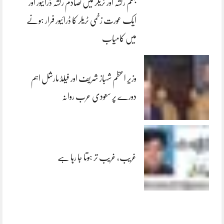
جہلم رکشہ اور ٹریلر میں تصادم رکشہ ڈرائیور اور
ایک عورت زخمی ٹریلر کا ڈرائیور فرار ہونے
میں کامیاب
وزیر اعظم شہباز شریف اور فیلڈ مارشل اہم
دورے پر سعودی عرب روانہ
غریب، غریب تر ہوتا جا رہا ہے