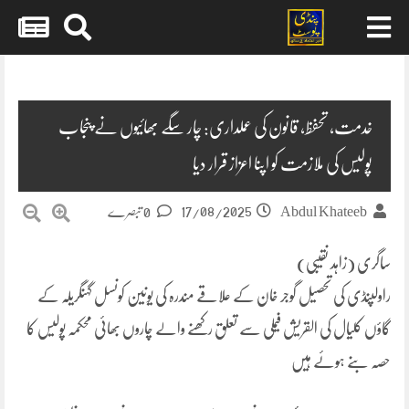
Skip
to
content
خدمت، تحفظ، قانون کی عملداری: چار سگے بھائیوں نے پنجاب
پولیس کی ملازمت کو اپنا اعزاز قرار دیا
17/08/2025
Abdul Khateeb
0 تبصرے
ساگری (زاہد نقیبی)
راولپنڈی کی تحصیل گوجر خان کے علاقے مندرہ کی یونین کونسل گہنگریلہ کے
گاؤں کلیال کی القریش فیملی سے تعلق رکھنے والے چاروں بھائی محکمہ پولیس کا
حصہ بنے ہوئے ہیں