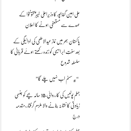
علی امین گنڈاپور کا وزیراعلیٰ خیبرپختونخوا کے
عہدے سے مستعفی ہونے کا اعلان
پاکستان بھر میں نمازِ عیدالاضحی کی ادائیگی کے
بعد سنتِ ابراہیمی کو زندہ رکھتے ہوئے قربانی کا
سلسلہ شروع
“یہ سسٹم اب نہیں چلے گا”
جہلم پولیس کی کارروائی،10 سالہ بچے کو جنسی
زیادتی کا نشانہ بنانے والا ملزم گرفتار،مقدمہ
درج