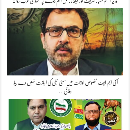
وزیر اعظم شہباز شریف اور فیلڈ مارشل اہم دورے پر سعودی عرب روانہ
آئی ایم ایف مخصوص اوقات میں سستی بجلی کی اجازت نہیں دے رہا،
وفاقی…