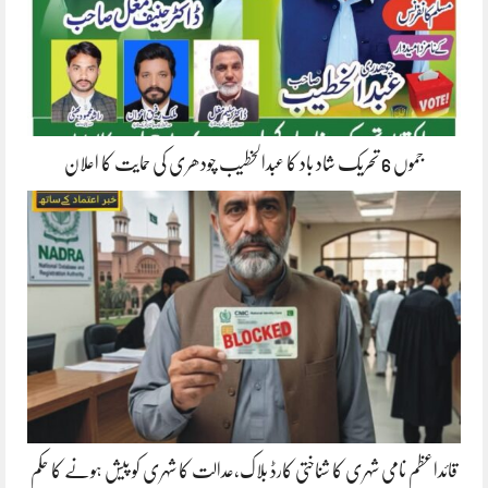
جموں 6 تحریک شاد باد کا عبدالخطیب چودھری کی حمایت کا اعلان
قائداعظم نامی شہری کا شناختی کارڈ بلاک،عدالت کا شہری کو پیش ہونے کا حکم