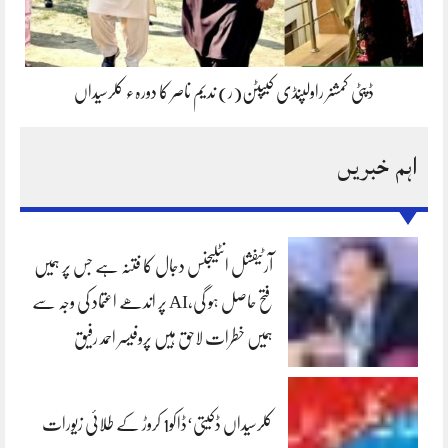
ڈپٹی کمشنر راولپنڈی کیپٹن(ر) ندیم ناصر کا دورہء کلرسیداں
اہم خبریں
آرٹیفشل انٹلیجنس دجال کا فتنہ ہے جس پر ہمیں
فتح حاصل ہو گی،AI پر اندھے اعتماد کی وجہ سے
ہمیں خطرات لاحق ہیں پروفیسر احمد رفیق
کلرسیداں ڈکیتی‘ڈاکو1 کروڑ کے طلائی زیورات