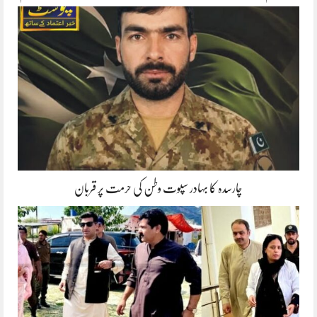
چارسدہ کا بہادر سپوت وطن کی حرمت پر قربان