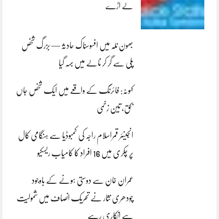
لے اڑے
بھون نلہ میں افسوسناک حادثہ — بزرگ شخص
پلی سے گر کر نالے میں بہہ گیا
کہوٹہ: فائرنگ کے واقعے میں ایک شخص جاں
بحق، تین زخمی
انجینئر قمراسلام راجہ کی کمبوڈیا سے ہنگامی کال
پر چکری میں 16 افراد کا کامیاب ریسکیو
عمران خان سے دوستی ہونے کے باوجود
چودھری نثار نے تحریک انصاف میں شمولیت
سے انکاری رہے