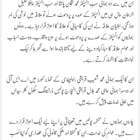
ان میں سے دو بھائی سب انسپکٹر محمد لقمان پاشا اور سب انسپکٹر حافظ خلیل
الرحمان حال ہی میں انسپکٹر کے عہدہ پر پروموٹ ہوئے تو علاقہ میں خوشی کی لہر
دوڑ گئی، اہلیان علاقہ نے ان کی کامیابی کو علاقہ کا اعزاز قرار دیا ہے۔ دونوں
بھائیوں کو انسپکٹر کے عہدے پر پروموٹ ہونے پر عزیز واقارب، دوست احباب
اور عوام علاقہ کا مبارکباد دینے کے لیے تانتا باندھا ہوا ہے گھر جا کر نیک
خواہشات کا اظہار کرتے رہے۔
ان کا ایک بھائی محمد شعیب قریشی راولپنڈی کے تھانہ کہوٹہ میں اے ایس آئی
اور دوسرا بھائی حاجی محمد بلال قریشی انچارج پولیس ڈرائیونگ سکول کلر سیداں
میں اپنی خدمات پیش کر رہے ہیں۔
چاروں بھائیوں نے محکمہ پولیس میں تعیناتی پر اپنے لیے ایک اعزاز قرار دے
رے ہیں۔ عوام کی خدمت، ان کا تحفظ اور ملکی قانونی کی عملداری کو اپنا نصب