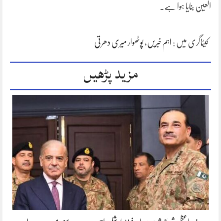
العین بنایا ہوا ہے۔
کیٹاگری میں :
اہم خبریں
،
پوٹھوار میری دھرتی
مزید پڑھیں