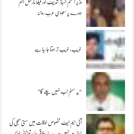
وزیر اعظم شہباز شریف اور فیلڈ مارشل اہم
دورے پر سعودی عرب روانہ
غریب، غریب تر ہوتا جا رہا ہے
“یہ سسٹم اب نہیں چلے گا”
آئی ایم ایف مخصوص اوقات میں سستی بجلی کی
اجازت نہیں دے رہا، وفاقی وزیر توانائی اویس