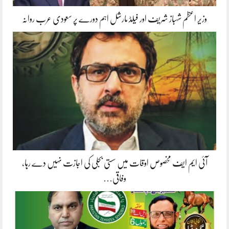
وزیر اعظم شہباز شریف اور فیلڈ مارشل اہم دورے پر سعودی عرب روانہ
آئی ایم ایف مخصوص اوقات میں سستی بجلی کی اجازت نہیں دے رہا،
وفاقی…