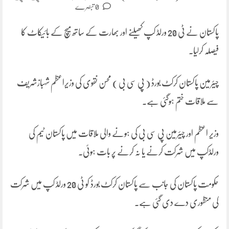
0 تبصرے
پاکستان نے ٹی 20 ورلڈ کپ کھیلنے اور بھارت کے ساتھ میچ کے بائیکاٹ کا
فیصلہ کرلیا۔
چیئرمین پاکستان کرکٹ بورڈ ( پی سی بی ) محسن نقوی کی وزیراعظم شہبازشریف
سے ملاقات ختم ہوگئی ہے۔
وزیر اعظم اور چیئرمین پی سی بی کی ہونے والی ملاقات میں پاکستان ٹیم کی
ورلڈکپ میں شرکت کرنے یا نہ کرنے پر بات ہوئی۔
حکومت پاکستان کی جانب سے پاکستان کرکٹ بورڈ کو ٹی 20 ورلڈ کپ میں شرکت
کی منظوری دے دی گئی ہے۔