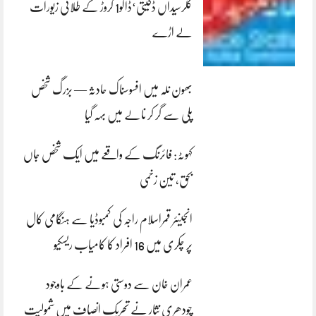
کلرسیداں ڈکیتی‘ڈاکو1 کروڑ کے طلائی زیورات
لے اڑے
بھون نلہ میں افسوسناک حادثہ — بزرگ شخص
پلی سے گر کر نالے میں بہہ گیا
کہوٹہ: فائرنگ کے واقعے میں ایک شخص جاں
بحق، تین زخمی
انجینئر قمراسلام راجہ کی کمبوڈیا سے ہنگامی کال
پر چکری میں 16 افراد کا کامیاب ریسکیو
عمران خان سے دوستی ہونے کے باوجود
چودھری نثار نے تحریک انصاف میں شمولیت