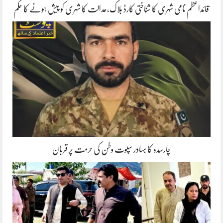
قائداعظم نامی شہری کا شناختی کارڈ بلاک،عدالت کا شہری کو پیش ہونے کا حکم
چارسدہ کا بہادر سپوت وطن کی حرمت پر قربان