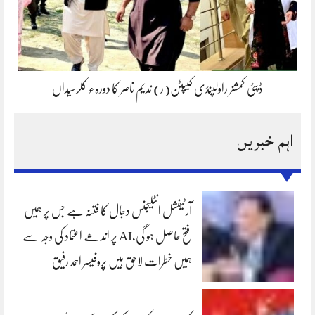
ڈپٹی کمشنر راولپنڈی کیپٹن(ر) ندیم ناصر کا دورہء کلرسیداں
اہم خبریں
آرٹیفشل انٹلیجنس دجال کا فتنہ ہے جس پر ہمیں
فتح حاصل ہو گی،AI پر اندھے اعتماد کی وجہ سے
ہمیں خطرات لاحق ہیں پروفیسر احمد رفیق