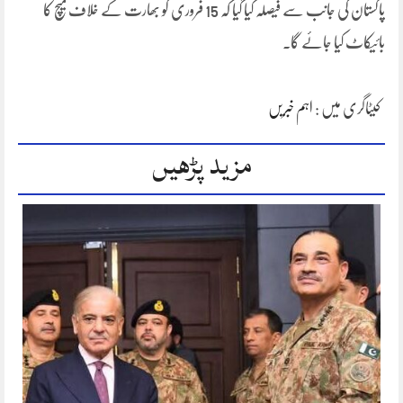
پاکستان کی جانب سے فیصلہ کیا گیا کہ 15 فروری کو بھارت کے خلاف میچ کا
بائیکاٹ کیا جائے گا۔
کیٹاگری میں :
اہم خبریں
مزید پڑھیں