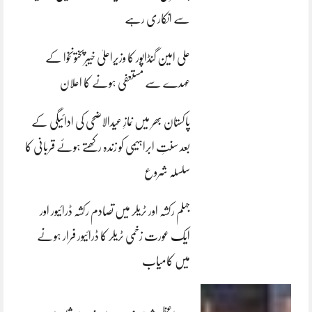
سے انکاری رہے
علی امین گنڈاپور کا وزیراعلیٰ خیبرپختونخوا کے
عہدے سے مستعفی ہونے کا اعلان
پاکستان بھر میں نمازِ عیدالاضحی کی ادائیگی کے
بعد سنتِ ابراہیمی کو زندہ رکھتے ہوئے قربانی کا
سلسلہ شروع
جہلم رکشہ اور ٹریلر میں تصادم رکشہ ڈرائیور اور
ایک عورت زخمی ٹریلر کا ڈرائیور فرار ہونے
میں کامیاب