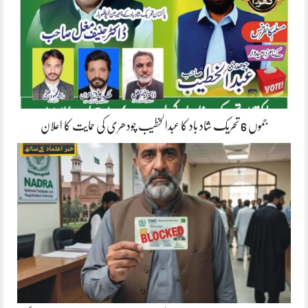
جموں 6 تحریک شاد باد کا عبدالخطیب چودھری کی حمایت کا اعلان