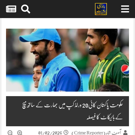
Skip
to
content
حکومت پاکستان کاٹی20 ورلڈ کپ میں بھارت کے ساتھ میچ
کےبائیکاٹ کا فیصلہ
01/02/2026
آصف شاہ (Crime Reporter)