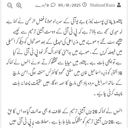
09/10/2025
Shahzad Raza
0 تبصرے
پشاور(پنڈی پوسٹ نیوز)جے یو آئی کے سربراہ مولانا فضل الرحمن نے کہا ہے
کہ میری سمجھ سے بالاتر ہے کہ پی ٹی آئی کے دوست آئینی ترمیم سے کیسے
پیچھے ہٹ گئے ؟ صوبے میں وزیراعلیٰ کی تبدیلی کے بعد صورتحال کو دیکھ کر اسمبلی
میں فیصلہ کریں گے ، صوبے میں بدامنی کا ادراک اگر خود پی ٹی آئی نے کیا
ہے تو اچھی بات ہے ۔پشاور میں میڈیا سے گفتگو کرتے ہوئے انہوں نے کہا کہ
16 اکتوبر کو ڈیرہ اسماعیل خان میں مفتی محمود کانفرنس منعقد ہوگی، امن مارچ
کے ساتھ اسرائیل مردہ باد بھی مارچ کا حصہ ہوگا، ہمیں حقیقت پسندانہ بات
چیت کرنی چائیے ۔
انہوں نے کہا کہ 26 ویں آئینی ترمیم کے خلاف جو بھی عدالت گیا وہ اس کا حق
ہے ،26 ویں آئینی ترمیم کو مشکوک بنایا جا رہا ہے ، معاملات پر پی ٹی آئی ہمیں