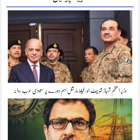
وزیر اعظم شہباز شریف اور فیلڈ مارشل اہم دورے پر سعودی عرب روانہ