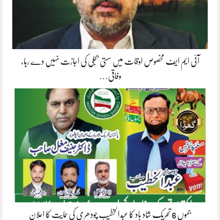
آئی ایم ایف مخصوص اوقات میں سستی بجلی کی اجازت نہیں دے رہا،
وفاقی…
جموں 6 تحریک شاد باد کا عبدالخطیب چودھری کی حمایت کا اعلان