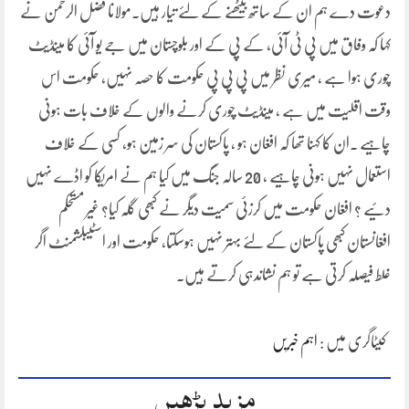
دعوت دے ہم ان کے ساتھ بیٹھنے کے لئے تیار ہیں۔مولانا فضل الرحمن نے
کہا کہ وفاق میں پی ٹی آئی، کے پی کے اور بلوچستان میں جے یو آئی کا مینڈیٹ
چوری ہوا ہے ، میری نظر میں پی پی پی حکومت کا حصہ نہیں، حکومت اس
وقت اقلیت میں ہے ، مینڈیٹ چوری کرنے والوں کے خلاف بات ہونی
چاہیے ۔ان کا کہنا تھا کہ افغان ہو ، پاکستان کی سر زمین ہو، کسی کے خلاف
استعمال نہیں ہونی چاہیے ، 20 سالہ جنگ میں کیا ہم نے امریکا کو اڈے نہیں
دئیے ؟ افغان حکومت میں کرزئی سمیت دیگر نے کبھی گلہ کیا؟ غیر مستحکم
افغانستان کبھی پاکستان کے لئے بہتر نہیں ہوسکتا، حکومت اور اسٹیبلشمنٹ اگر
غلط فیصلہ کرتی ہے تو ہم نشاندہی کرتے ہیں۔
کیٹاگری میں :
اہم خبریں
مزید پڑھیں