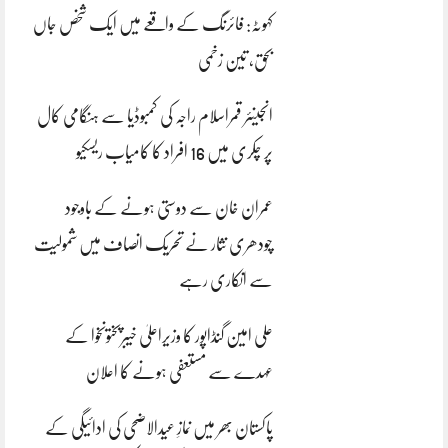
کہوٹہ: فائرنگ کے واقعے میں ایک شخص جاں
بحق، تین زخمی
انجینئر قمراسلام راجہ کی کمبوڈیا سے ہنگامی کال
پر چکری میں 16 افراد کا کامیاب ریسکیو
عمران خان سے دوستی ہونے کے باوجود
چودھری نثار نے تحریک انصاف میں شمولیت
سے انکاری رہے
علی امین گنڈاپور کا وزیراعلیٰ خیبرپختونخوا کے
عہدے سے مستعفی ہونے کا اعلان
پاکستان بھر میں نمازِ عیدالاضحی کی ادائیگی کے