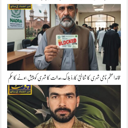
قائداعظم نامی شہری کا شناختی کارڈ بلاک،عدالت کا شہری کو پیش ہونے کا حکم