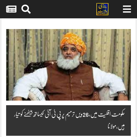
Skip
to
content
حکومت اقلیت میں،26ویں ترمیم پر پی ٹی آئی کیساتھ بیٹھنے کو تیار
ہیں،مولانا