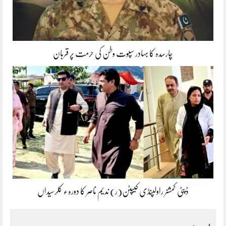
چارسدہ کا بہادر سپوت وطن کی حرمت پر قربان
ڈپٹی کمشنر راولپنڈی کیپٹن(ر) ندیم ناصر کا دورہء کلرسیداں