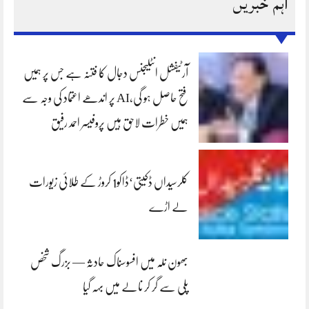
اہم خبریں
آرٹیفشل انٹلیجنس دجال کا فتنہ ہے جس پر ہمیں
فتح حاصل ہو گی،AI پر اندھے اعتماد کی وجہ سے
ہمیں خطرات لاحق ہیں پروفیسر احمد رفیق
کلرسیداں ڈکیتی‘ڈاکو1 کروڑ کے طلائی زیورات
لے اڑے
بھون نلہ میں افسوسناک حادثہ — بزرگ شخص
پلی سے گر کر نالے میں بہہ گیا