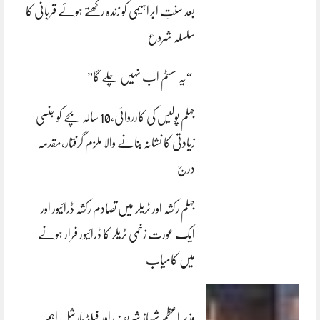
بعد سنتِ ابراہیمی کو زندہ رکھتے ہوئے قربانی کا
سلسلہ شروع
“یہ سسٹم اب نہیں چلے گا”
جہلم پولیس کی کارروائی،10 سالہ بچے کو جنسی
زیادتی کا نشانہ بنانے والا ملزم گرفتار،مقدمہ
درج
جہلم رکشہ اور ٹریلر میں تصادم رکشہ ڈرائیور اور
ایک عورت زخمی ٹریلر کا ڈرائیور فرار ہونے
میں کامیاب
وزیر اعظم شہباز شریف اور فیلڈ مارشل اہم